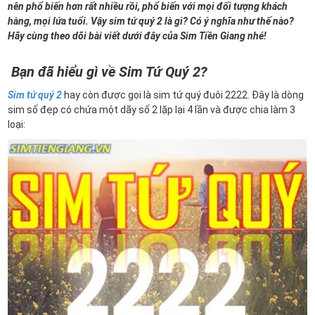
nên phổ biến hơn rất nhiều rồi, phổ biến với mọi đối tượng khách
hàng, mọi lứa tuổi. Vậy sim tứ quý 2 là gì? Có ý nghĩa như thế nào?
Hãy cùng theo dõi bài viết dưới đây của Sim Tiền Giang nhé!
Bạn đã hiểu gì về Sim Tứ Quý 2?
Sim tứ quý 2
hay còn được gọi là sim tứ quý đuôi 2222. Đây là dòng
sim số đẹp có chứa một dãy số 2 lặp lại 4 lần và được chia làm 3
loại: