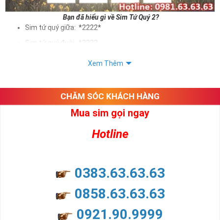
Bạn đã hiểu gì về Sim Tứ Quý 2?
Sim tứ quý giữa: *2222*
Sim tứ quý đuôi: *2222
Sim tứ quý kép: *88882222
Xem Thêm
Sim số đẹp Tứ Quý 2 hay bất kỳ dòng sim số đẹp nào đều
được định giá khác nhau phụ thuộc vào đầu số, nhà mạng cũng
như sự sắp xếp của các con số trong sim.
CHĂM SÓC KHÁCH HÀNG
Mua sim gọi ngay
Ý nghĩa sim tứ quý 2
Hotline
Theo quan niệm dân gian
Trong dân gian, con số 2 được coi là con số may mắn, nó tượng
trưng cho sự có đôi có cặp của hạnh phúc lứa đôi.
Là con số luôn mang lại những điều viên mãn, suôn sẻ và mang lại
0383.63.63.63
nhiều thành công, thăng tiến hơn.
Con số 2 còn tượng trưng cho lòng tốt, sự cân bằng, tế nhị, ổn định
0858.63.63.63
và tính hai mặt. Số 2 thúc giục chúng ta lựa chọn, dựa vào những
phán đoán của bản thân. Con số này có thể ám chỉ ngã ba cuộc
0921.90.9999
đời, nơi bạn phải đưa ra những quyết định quan trọng.