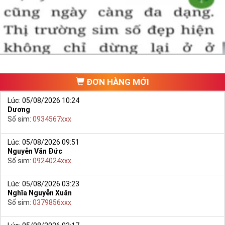
một số phải vừa đẹp, vừa tốt về phong thủy thì mới là sim hoàn
hảo. Vậy phải làm sao?
- Cách nhanh nhất để chọn mua được Sim Tứ Quý 2 là bạn vào
trang chủ của Sim Tiền Giang, chọn mục “
Sim giảm giá
“ ở ngay đầu
trang chủ. Đây là danh sách sim được đại lý giảm giá vì một số lý
do nên bạn có thể chọn mua được số đẹp lại có giá cực rẻ nữa.
Ngoài ra quý khách chưa ưng ý về Sim Tứ Quý 2 có cũng thể tham
ĐƠN HÀNG MỚI
khảo thêm Sim Vinaphone,Sim Gmobile,
Sim Tứ Quý Giữa
..
Lúc: 05/08/2026 10:24
Dương
Số sim:
0934567xxx
Lúc: 05/08/2026 09:51
Nguyễn Văn Đức
Số sim:
0924024xxx
Lúc: 05/08/2026 03:23
Nghĩa Nguyễn Xuân
Số sim:
0379856xxx