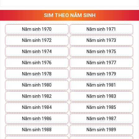
những hướng giải quyết đúng đắn nhắt.
Tất cả những ý trên đều nói lên số 2 là con số vô cùng đẹp, khi bộ
tứ 2 cùng xuất hiện trong một dãy số sim càng giúp cho ý nghĩa
SIM THEO NĂM SINH
sim tứ quý
tăng lên gấp bội. Sở hữu sim Tứ Quý 2 giúp khích lệ tinh
thần người sở hữu là không sợ bất cứ điều gì mà hãy cứ làm thì
Năm sinh 1970
Năm sinh 1971
mọi điều tốt đẹp và may mắn ắt sẽ đến.
Năm sinh 1972
Năm sinh 1973
Lợi ích sim Tứ Quý 2 mang lại là gì?
Năm sinh 1974
Năm sinh 1975
Năm sinh 1976
Năm sinh 1977
Năm sinh 1978
Năm sinh 1979
Năm sinh 1980
Năm sinh 1981
Năm sinh 1982
Năm sinh 1983
Năm sinh 1984
Năm sinh 1985
Năm sinh 1986
Năm sinh 1987
Năm sinh 1988
Năm sinh 1989