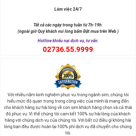
Làm việc 24/7
Tất cả các ngày trong tuần từ 7h-19h
(ngoài giờ Quý khách vui lòng bấm Đặt mua trên Web )
Hotline khiếu nại dịch vụ, tư vấn:
0
2736.55.9999
Ý nghĩa sim tứ quý 2
Với nhiều năm kinh nghiệm phục vụ trong ngành sim, chúng tôi
Theo quan niệm phong thủy
hiểu mức độ quan trọng trong công việc của mình là mang đến
Số 2 tượng trưng cho sự cân bằng, hài hòa của âm dương và đất
cho khách hàng sự hài lòng về con sim khách hàng chọn và cả thái
trời. Sự cân bằng này giúp cho mọi việc đều thuận lợi và mang lại
độ phục vụ. Vì thế chúng tôi cam kết 100% sự hài lòng của khách
nhiều may mắn trong cuộc sống và kinh doanh.
hàng với chúng dịch vụ của chúng tôi. Với bất cứ điều gì không hài
Số 2 còn biểu trưng cho lòng tốt, sự ổn định và tính hai mặt của
lòng bạn đều được hoàn lại 100% phí dịch vụ đã chuyển cho chúng
mọi vấn đề. Số 2 giúp cho họ có được sự lựa chọn, để đưa ra
tôi.