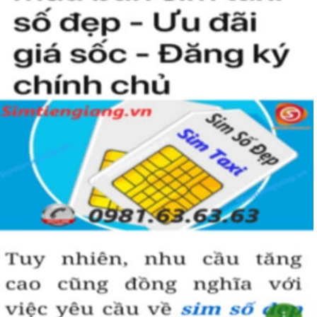
người khác cũng sẽ biết được vị trí của bạn trong xã hội là như thế
nào rồi?
Hướng dẫn mua Sim Tứ Quý 2 tại
Simtiengiang.vn.
Sim Tiền Giang là đơn vị cung cấp
sim số đẹp
Tứ Quý, sim giá rẻ uy
tín chất lượng.
Chọn mua sim số đẹp thường mất nhiều thời gian ở khoản lựa số,