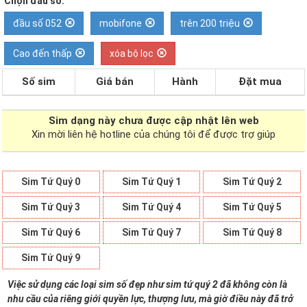
Chọn đầu số:
đầu số 052
mobifone
trên 200 triệu
Cao đến thấp
xóa bộ lọc
Số sim
Giá bán
Hành
Đặt mua
Sim dạng
này chưa được cập nhật lên web
Xin mời liên hệ hotline của chúng tôi để được trợ giúp
Sim Tứ Quý 0
Sim Tứ Quý 1
Sim Tứ Quý 2
Sim Tứ Quý 3
Sim Tứ Quý 4
Sim Tứ Quý 5
Sim Tứ Quý 6
Sim Tứ Quý 7
Sim Tứ Quý 8
Sim Tứ Quý 9
Việc sử dụng các loại sim số đẹp như sim tứ quý 2 đã không còn là
nhu cầu của riêng giới quyền lực, thượng lưu, mà giờ điều này đã trở