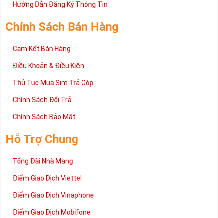
2 đang được rất nhiều khách hàng tin tưởng lựa chọn trên thị
Hướng Dẫn Đăng Ký Thông Tin
trường sim số hiện nay. Hy vọng với những thông tin được cung
cấp trong bài viết này sẽ giúp bạn hiểu rõ ý nghĩa và các bước đặt
Chính Sách Bán Hàng
mua sim số tại Sim Tiền Giang nhanh chóng nhất.
Chúc quý khách tìm được chiếc sim Tứ quý 2 như ý!
Cam Kết Bán Hàng
Xin cám ơn và hân hạnh được phục vụ!
Điều Khoản & Điều Kiện
Thủ Tục Mua Sim Trả Góp
Chính Sách Đổi Trả
Chính Sách Bảo Mật
Hỗ Trợ Chung
Tổng Đài Nhà Mạng
Điểm Giao Dịch Viettel
Điểm Giao Dịch Vinaphone
Điểm Giao Dịch Mobifone