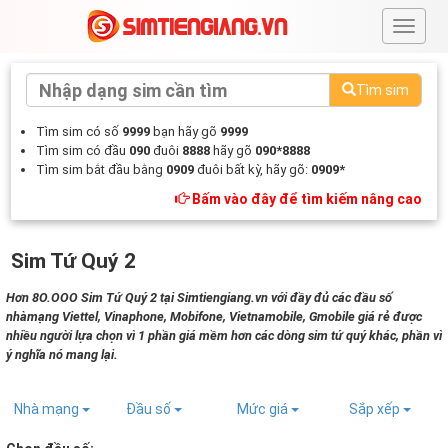
#
Tìm sim
Tìm sim có số
9999
bạn hãy gõ
9999
Tìm sim có đầu
090
đuôi
8888
hãy gõ
090*8888
Tìm sim bắt đầu bằng
0909
đuôi bất kỳ, hãy gõ:
0909*
Bấm vào đây để tìm kiếm nâng cao
Sim Tứ Quý 2
Hơn 8O.OOO Sim Tứ Quý 2 tại Simtiengiang.vn với đầy đủ các đầu số
nhàmạng Viettel, Vinaphone, Mobifone, Vietnamobile, Gmobile giá rẻ được
nhiều người lựa chọn vì 1 phần giá mềm hơn các dòng sim tứ quý khác, phần vì
ý nghĩa nó mang lại.
Nhà mạng
Đầu số
Mức giá
Sắp xếp