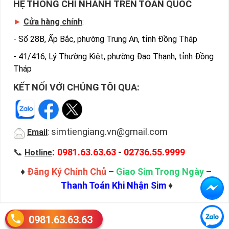
HỆ THỐNG CHI NHÁNH TRÊN TOÀN QUỐC
►
Cửa hàng chính
:
-
Số 28B, Ấp Bắc, phường Trung An, tỉnh Đồng Tháp
-
41/416, Lý Thường Kiệt, phường Đạo Thạnh, tỉnh Đồng
Tháp
KẾT NỐI VỚI CHÚNG TÔI QUA:
simtiengiang.vn@gmail.com
Email
:
:
📞
0981.63.63.63
-
02736.55.9999
Hotline
♦
Đăng Ký Chính Chủ
–
Giao Sim Trong Ngày
–
Thanh Toán Khi Nhận Sim
♦
0981.63.63.63