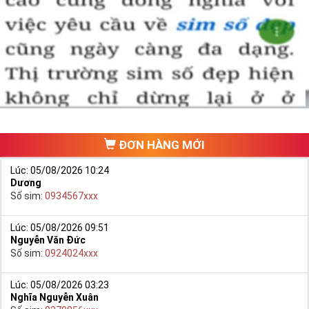
tín chất lượng.
Chọn mua sim số đẹp thường mất nhiều thời gian ở khoản lựa số,
một số phải vừa đẹp, vừa tốt về phong thủy thì mới là sim hoàn
hảo. Vậy phải làm sao?
- Cách nhanh nhất để chọn mua được Sim Tứ Quý 2 là bạn vào
trang chủ của Sim Tiền Giang, chọn mục “
Sim giảm giá
“ ở ngay đầu
trang chủ. Đây là danh sách sim được đại lý giảm giá vì một số lý
do nên bạn có thể chọn mua được số đẹp lại có giá cực rẻ nữa.
Ngoài ra quý khách chưa ưng ý về Sim Tứ Quý 2 có cũng thể tham
ĐƠN HÀNG MỚI
khảo thêm Sim Vinaphone,Sim Gmobile,
Sim Tứ Quý Giữa
..
Lúc: 05/08/2026 10:24
Dương
Số sim:
0934567xxx
Lúc: 05/08/2026 09:51
Nguyễn Văn Đức
Số sim:
0924024xxx
Lúc: 05/08/2026 03:23
Nghĩa Nguyễn Xuân