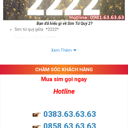
Bạn đã hiểu gì về Sim Tứ Quý 2?
Sim tứ quý giữa: *2222*
Sim tứ quý đuôi: *2222
Sim tứ quý kép: *88882222
Xem Thêm
Sim số đẹp Tứ Quý 2 hay bất kỳ dòng sim số đẹp nào đều
được định giá khác nhau phụ thuộc vào đầu số, nhà mạng cũng
như sự sắp xếp của các con số trong sim.
CHĂM SÓC KHÁCH HÀNG
Mua sim gọi ngay
Ý nghĩa sim tứ quý 2
Hotline
Theo quan niệm dân gian
Trong dân gian, con số 2 được coi là con số may mắn, nó tượng
trưng cho sự có đôi có cặp của hạnh phúc lứa đôi.
Là con số luôn mang lại những điều viên mãn, suôn sẻ và mang lại
0383.63.63.63
nhiều thành công, thăng tiến hơn.
Con số 2 còn tượng trưng cho lòng tốt, sự cân bằng, tế nhị, ổn định
0858.63.63.63