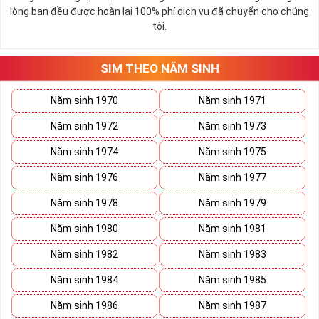
Số 2 còn biểu trưng cho lòng tốt, sự ổn định và tính hai mặt của
lòng bạn đều được hoàn lại 100% phí dịch vụ đã chuyển cho chúng
mọi vấn đề. Số 2 giúp cho họ có được sự lựa chọn, để đưa ra
tôi.
những hướng giải quyết đúng đắn nhắt.
Tất cả những ý trên đều nói lên số 2 là con số vô cùng đẹp, khi bộ
tứ 2 cùng xuất hiện trong một dãy số sim càng giúp cho ý nghĩa
SIM THEO NĂM SINH
sim tứ quý
tăng lên gấp bội. Sở hữu sim Tứ Quý 2 giúp khích lệ tinh
thần người sở hữu là không sợ bất cứ điều gì mà hãy cứ làm thì
Năm sinh 1970
Năm sinh 1971
mọi điều tốt đẹp và may mắn ắt sẽ đến.
Năm sinh 1972
Năm sinh 1973
Lợi ích sim Tứ Quý 2 mang lại là gì?
Năm sinh 1974
Năm sinh 1975
Năm sinh 1976
Năm sinh 1977
Năm sinh 1978
Năm sinh 1979
Năm sinh 1980
Năm sinh 1981
Năm sinh 1982
Năm sinh 1983
Năm sinh 1984
Năm sinh 1985
Năm sinh 1986
Năm sinh 1987