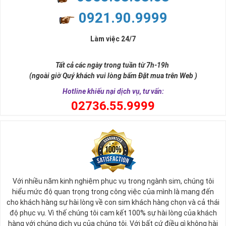
và tính hai mặt. Số 2 thúc giục chúng ta lựa chọn, dựa vào những
phán đoán của bản thân. Con số này có thể ám chỉ ngã ba cuộc
0921.90.9999
đời, nơi bạn phải đưa ra những quyết định quan trọng.
Làm việc 24/7
Tất cả các ngày trong tuần từ 7h-19h
(ngoài giờ Quý khách vui lòng bấm Đặt mua trên Web )
Hotline khiếu nại dịch vụ, tư vấn:
0
2736.55.9999
Ý nghĩa sim tứ quý 2
Với nhiều năm kinh nghiệm phục vụ trong ngành sim, chúng tôi
Theo quan niệm phong thủy
hiểu mức độ quan trọng trong công việc của mình là mang đến
Số 2 tượng trưng cho sự cân bằng, hài hòa của âm dương và đất
cho khách hàng sự hài lòng về con sim khách hàng chọn và cả thái
trời. Sự cân bằng này giúp cho mọi việc đều thuận lợi và mang lại
độ phục vụ. Vì thế chúng tôi cam kết 100% sự hài lòng của khách
nhiều may mắn trong cuộc sống và kinh doanh.
hàng với chúng dịch vụ của chúng tôi. Với bất cứ điều gì không hài