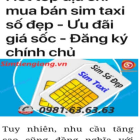
hiện “Đẳng Cấp” của người chơi sim. Không phải ai cũng có đủ điều
kiện để sở hữu một sim tứ quý 2 này, bởi vậy chỉ cần nhìn vào
người khác cũng sẽ biết được vị trí của bạn trong xã hội là như thế
nào rồi?
Hướng dẫn mua Sim Tứ Quý 2 tại
Simtiengiang.vn.
Sim Tiền Giang là đơn vị cung cấp
sim số đẹp
Tứ Quý, sim giá rẻ uy