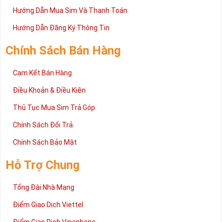
Hướng Dẫn Mua Sim Và Thanh Toán
Trên đây là những chia sẻ chi tiết về dòng sim số đẹp Tứ Quý
2 đang được rất nhiều khách hàng tin tưởng lựa chọn trên thị
Hướng Dẫn Đăng Ký Thông Tin
trường sim số hiện nay. Hy vọng với những thông tin được cung
cấp trong bài viết này sẽ giúp bạn hiểu rõ ý nghĩa và các bước đặt
Chính Sách Bán Hàng
mua sim số tại Sim Tiền Giang nhanh chóng nhất.
Chúc quý khách tìm được chiếc sim Tứ quý 2 như ý!
Cam Kết Bán Hàng
Xin cám ơn và hân hạnh được phục vụ!
Điều Khoản & Điều Kiện
Thủ Tục Mua Sim Trả Góp
Chính Sách Đổi Trả
Chính Sách Bảo Mật
Hỗ Trợ Chung
Tổng Đài Nhà Mạng
Điểm Giao Dịch Viettel