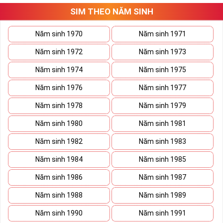
tứ 2 cùng xuất hiện trong một dãy số sim càng giúp cho ý nghĩa
SIM THEO NĂM SINH
sim tứ quý
tăng lên gấp bội. Sở hữu sim Tứ Quý 2 giúp khích lệ tinh
thần người sở hữu là không sợ bất cứ điều gì mà hãy cứ làm thì
Năm sinh 1970
Năm sinh 1971
mọi điều tốt đẹp và may mắn ắt sẽ đến.
Năm sinh 1972
Năm sinh 1973
Lợi ích sim Tứ Quý 2 mang lại là gì?
Năm sinh 1974
Năm sinh 1975
Năm sinh 1976
Năm sinh 1977
Năm sinh 1978
Năm sinh 1979
Năm sinh 1980
Năm sinh 1981
Năm sinh 1982
Năm sinh 1983
Năm sinh 1984
Năm sinh 1985
Năm sinh 1986
Năm sinh 1987
Năm sinh 1988
Năm sinh 1989
Năm sinh 1990
Năm sinh 1991
Lợi ích sim Tứ Quý 2 mang lại là gì?