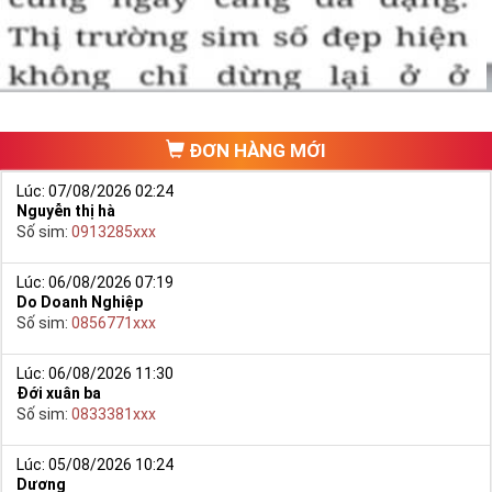
hảo. Vậy phải làm sao?
- Cách nhanh nhất để chọn mua được Sim Tứ Quý 2 là bạn vào
trang chủ của Sim Tiền Giang, chọn mục “
Sim giảm giá
“ ở ngay đầu
trang chủ. Đây là danh sách sim được đại lý giảm giá vì một số lý
do nên bạn có thể chọn mua được số đẹp lại có giá cực rẻ nữa.
Ngoài ra quý khách chưa ưng ý về Sim Tứ Quý 2 có cũng thể tham
ĐƠN HÀNG MỚI
khảo thêm Sim Vinaphone,Sim Gmobile,
Sim Tứ Quý Giữa
..
Lúc: 07/08/2026 02:24
Nguyễn thị hà
Số sim:
0913285xxx
Lúc: 06/08/2026 07:19
Do Doanh Nghiệp
Số sim:
0856771xxx
Lúc: 06/08/2026 11:30
Đới xuân ba
Số sim:
0833381xxx
Lúc: 05/08/2026 10:24
Dương
Hướng dẫn mua Sim Tứ Quý 2 tại Simtiengiang.vn