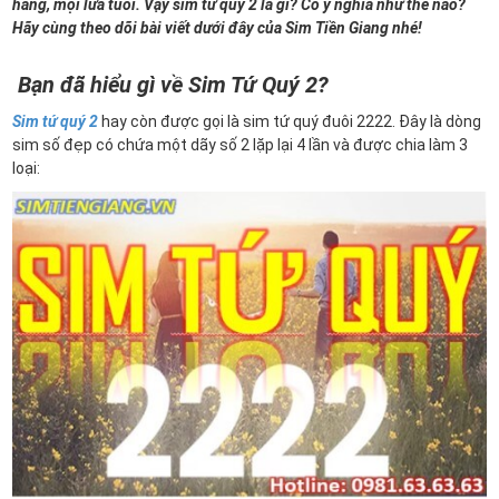
hàng, mọi lứa tuổi. Vậy sim tứ quý 2 là gì? Có ý nghĩa như thế nào?
Hãy cùng theo dõi bài viết dưới đây của Sim Tiền Giang nhé!
Bạn đã hiểu gì về Sim Tứ Quý 2?
Sim tứ quý 2
hay còn được gọi là sim tứ quý đuôi 2222. Đây là dòng
sim số đẹp có chứa một dãy số 2 lặp lại 4 lần và được chia làm 3
loại: