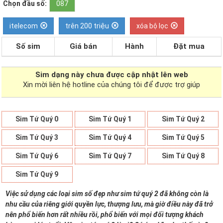
Chọn đầu số:
087
itelecom
trên 200 triệu
xóa bộ lọc
Số sim
Giá bán
Hành
Đặt mua
Sim dạng
này chưa được cập nhật lên web
Xin mời liên hệ hotline của chúng tôi để được trợ giúp
Sim Tứ Quý 0
Sim Tứ Quý 1
Sim Tứ Quý 2
Sim Tứ Quý 3
Sim Tứ Quý 4
Sim Tứ Quý 5
Sim Tứ Quý 6
Sim Tứ Quý 7
Sim Tứ Quý 8
Sim Tứ Quý 9
Việc sử dụng các loại sim số đẹp như sim tứ quý 2 đã không còn là
nhu cầu của riêng giới quyền lực, thượng lưu, mà giờ điều này đã trở
nên phổ biến hơn rất nhiều rồi, phổ biến với mọi đối tượng khách