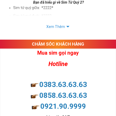
Bạn đã hiểu gì về Sim Tứ Quý 2?
Sim tứ quý giữa: *2222*
Sim tứ quý đuôi: *2222
Sim tứ quý kép: *88882222
Xem Thêm
Sim số đẹp Tứ Quý 2 hay bất kỳ dòng sim số đẹp nào đều
được định giá khác nhau phụ thuộc vào đầu số, nhà mạng cũng
như sự sắp xếp của các con số trong sim.
CHĂM SÓC KHÁCH HÀNG
Mua sim gọi ngay
Ý nghĩa sim tứ quý 2
Hotline
Theo quan niệm dân gian
Trong dân gian, con số 2 được coi là con số may mắn, nó tượng
trưng cho sự có đôi có cặp của hạnh phúc lứa đôi.
Là con số luôn mang lại những điều viên mãn, suôn sẻ và mang lại
0383.63.63.63
nhiều thành công, thăng tiến hơn.
Con số 2 còn tượng trưng cho lòng tốt, sự cân bằng, tế nhị, ổn định
0858.63.63.63
và tính hai mặt. Số 2 thúc giục chúng ta lựa chọn, dựa vào những
phán đoán của bản thân. Con số này có thể ám chỉ ngã ba cuộc
0921.90.9999
đời, nơi bạn phải đưa ra những quyết định quan trọng.