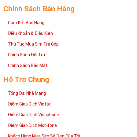
cấp trong bài viết này sẽ giúp bạn hiểu rõ ý nghĩa và các bước đặt
Chính Sách Bán Hàng
mua sim số tại Sim Tiền Giang nhanh chóng nhất.
Chúc quý khách tìm được chiếc sim Tứ quý 2 như ý!
Cam Kết Bán Hàng
Xin cám ơn và hân hạnh được phục vụ!
Điều Khoản & Điều Kiện
Thủ Tục Mua Sim Trả Góp
Chính Sách Đổi Trả
Chính Sách Bảo Mật
Hỗ Trợ Chung
Tổng Đài Nhà Mạng
Điểm Giao Dịch Viettel
Điểm Giao Dịch Vinaphone
Điểm Giao Dịch Mobifone
Khách Hàng Mua Sim Số Đẹp Của Tôi