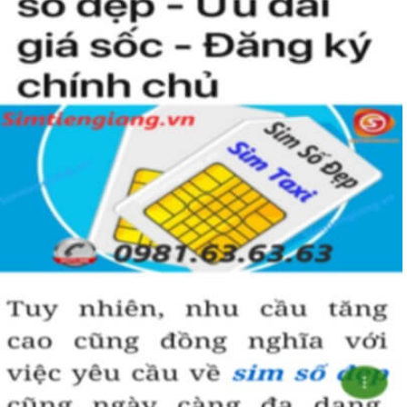
nào rồi?
Hướng dẫn mua Sim Tứ Quý 2 tại
Simtiengiang.vn.
Sim Tiền Giang là đơn vị cung cấp
sim số đẹp
Tứ Quý, sim giá rẻ uy
tín chất lượng.
Chọn mua sim số đẹp thường mất nhiều thời gian ở khoản lựa số,
một số phải vừa đẹp, vừa tốt về phong thủy thì mới là sim hoàn