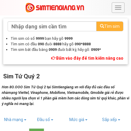
#
Tìm sim
Tìm sim có số
9999
bạn hãy gõ
9999
Tìm sim có đầu
090
đuôi
8888
hãy gõ
090*8888
Tìm sim bắt đầu bằng
0909
đuôi bất kỳ, hãy gõ:
0909*
Bấm vào đây để tìm kiếm nâng cao
Sim Tứ Quý 2
Hơn 8O.OOO Sim Tứ Quý 2 tại Simtiengiang.vn với đầy đủ các đầu số
nhàmạng Viettel, Vinaphone, Mobifone, Vietnamobile, Gmobile giá rẻ được
nhiều người lựa chọn vì 1 phần giá mềm hơn các dòng sim tứ quý khác, phần vì
ý nghĩa nó mang lại.
Nhà mạng
Đầu số
Mức giá
Sắp xếp