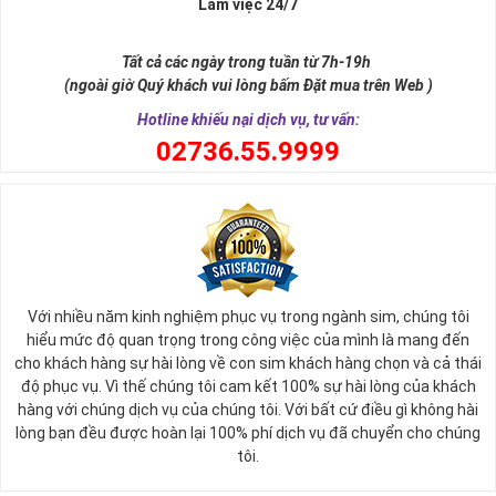
Làm việc 24/7
Tất cả các ngày trong tuần từ 7h-19h
(ngoài giờ Quý khách vui lòng bấm Đặt mua trên Web )
Hotline khiếu nại dịch vụ, tư vấn:
0
2736.55.9999
Ý nghĩa sim tứ quý 2
Với nhiều năm kinh nghiệm phục vụ trong ngành sim, chúng tôi
Theo quan niệm phong thủy
hiểu mức độ quan trọng trong công việc của mình là mang đến
Số 2 tượng trưng cho sự cân bằng, hài hòa của âm dương và đất
cho khách hàng sự hài lòng về con sim khách hàng chọn và cả thái
trời. Sự cân bằng này giúp cho mọi việc đều thuận lợi và mang lại
độ phục vụ. Vì thế chúng tôi cam kết 100% sự hài lòng của khách
nhiều may mắn trong cuộc sống và kinh doanh.
hàng với chúng dịch vụ của chúng tôi. Với bất cứ điều gì không hài
Số 2 còn biểu trưng cho lòng tốt, sự ổn định và tính hai mặt của
lòng bạn đều được hoàn lại 100% phí dịch vụ đã chuyển cho chúng
mọi vấn đề. Số 2 giúp cho họ có được sự lựa chọn, để đưa ra
tôi.
những hướng giải quyết đúng đắn nhắt.
Tất cả những ý trên đều nói lên số 2 là con số vô cùng đẹp, khi bộ