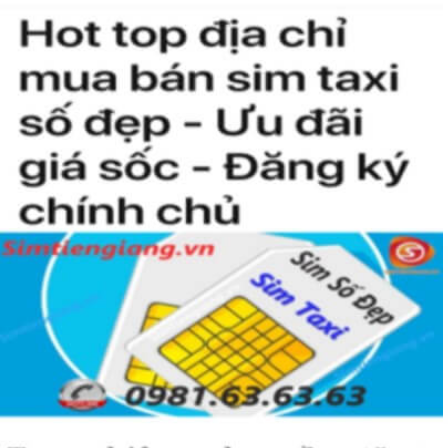
mong muốn được sở hữu. Sở hữu dòng sim này chủ nhân không
chỉ luôn gặp những may mắn và thành công mà nó còn giúp thể
hiện “Đẳng Cấp” của người chơi sim. Không phải ai cũng có đủ điều
kiện để sở hữu một sim tứ quý 2 này, bởi vậy chỉ cần nhìn vào
người khác cũng sẽ biết được vị trí của bạn trong xã hội là như thế
nào rồi?
Hướng dẫn mua Sim Tứ Quý 2 tại
Simtiengiang.vn.