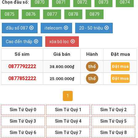
Chọn đầu số:
0870
0871
0872
0873
0874
0875
0876
0877
0878
0879
đầu số 087
itelecom
20 - 50 triệu
Cao đến thấp
xóa bộ lọc
Số sim
Giá bán
Hành
Đặt mua
0877792222
thổ
38.800.000₫
Đặt mua
0877852222
thổ
25.000.000₫
Đặt mua
1
Sim Tứ Quý 0
Sim Tứ Quý 1
Sim Tứ Quý 2
Sim Tứ Quý 3
Sim Tứ Quý 4
Sim Tứ Quý 5
Sim Tứ Quý 6
Sim Tứ Quý 7
Sim Tứ Quý 8