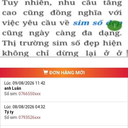
Sim Tiền Giang là đơn vị cung cấp
sim số đẹp
Tứ Quý, sim giá rẻ uy
tín chất lượng.
Chọn mua sim số đẹp thường mất nhiều thời gian ở khoản lựa số,
một số phải vừa đẹp, vừa tốt về phong thủy thì mới là sim hoàn
hảo. Vậy phải làm sao?
- Cách nhanh nhất để chọn mua được Sim Tứ Quý 2 là bạn vào
trang chủ của Sim Tiền Giang, chọn mục “
Sim giảm giá
“ ở ngay đầu
trang chủ. Đây là danh sách sim được đại lý giảm giá vì một số lý
do nên bạn có thể chọn mua được số đẹp lại có giá cực rẻ nữa.
Ngoài ra quý khách chưa ưng ý về Sim Tứ Quý 2 có cũng thể tham
ĐƠN HÀNG MỚI
khảo thêm Sim Vinaphone,Sim Gmobile,
Sim Tứ Quý Giữa
..
Lúc: 09/08/2026 11:42
anh Luân
Số sim:
0766550xxx
Lúc: 08/08/2026 04:32
Tý ty
Số sim:
0793526xxx