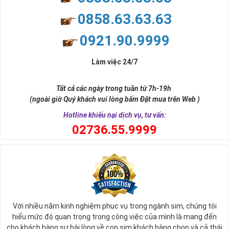
nhiều thành công, thăng tiến hơn.
Con số 2 còn tượng trưng cho lòng tốt, sự cân bằng, tế nhị, ổn định
0858.63.63.63
và tính hai mặt. Số 2 thúc giục chúng ta lựa chọn, dựa vào những
phán đoán của bản thân. Con số này có thể ám chỉ ngã ba cuộc
0921.90.9999
đời, nơi bạn phải đưa ra những quyết định quan trọng.
Làm việc 24/7
Tất cả các ngày trong tuần từ 7h-19h
(ngoài giờ Quý khách vui lòng bấm Đặt mua trên Web )
Hotline khiếu nại dịch vụ, tư vấn:
0
2736.55.9999
Ý nghĩa sim tứ quý 2
Với nhiều năm kinh nghiệm phục vụ trong ngành sim, chúng tôi
Theo quan niệm phong thủy
hiểu mức độ quan trọng trong công việc của mình là mang đến
Số 2 tượng trưng cho sự cân bằng, hài hòa của âm dương và đất
cho khách hàng sự hài lòng về con sim khách hàng chọn và cả thái