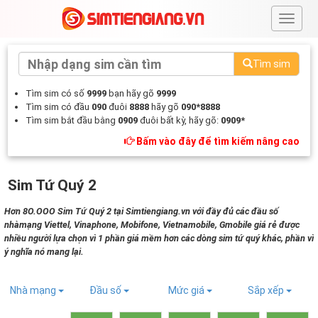
#
Tìm sim
Tìm sim có số
9999
bạn hãy gõ
9999
Tìm sim có đầu
090
đuôi
8888
hãy gõ
090*8888
Tìm sim bắt đầu bằng
0909
đuôi bất kỳ, hãy gõ:
0909*
Bấm vào đây để tìm kiếm nâng cao
Sim Tứ Quý 2
Hơn 8O.OOO Sim Tứ Quý 2 tại Simtiengiang.vn với đầy đủ các đầu số
nhàmạng Viettel, Vinaphone, Mobifone, Vietnamobile, Gmobile giá rẻ được
nhiều người lựa chọn vì 1 phần giá mềm hơn các dòng sim tứ quý khác, phần vì
ý nghĩa nó mang lại.
Nhà mạng
Đầu số
Mức giá
Sắp xếp