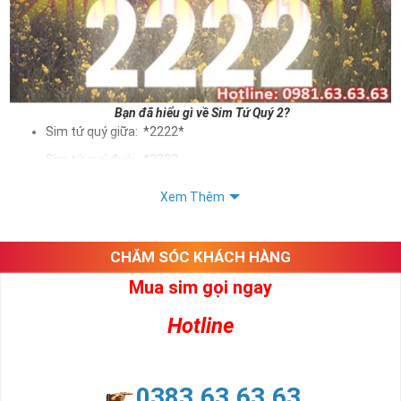
Bạn đã hiểu gì về Sim Tứ Quý 2?
Sim tứ quý giữa: *2222*
Sim tứ quý đuôi: *2222
Sim tứ quý kép: *88882222
Xem Thêm
Sim số đẹp Tứ Quý 2 hay bất kỳ dòng sim số đẹp nào đều
được định giá khác nhau phụ thuộc vào đầu số, nhà mạng cũng
như sự sắp xếp của các con số trong sim.
CHĂM SÓC KHÁCH HÀNG
Mua sim gọi ngay
Ý nghĩa sim tứ quý 2
Hotline
Theo quan niệm dân gian
Trong dân gian, con số 2 được coi là con số may mắn, nó tượng
trưng cho sự có đôi có cặp của hạnh phúc lứa đôi.
Là con số luôn mang lại những điều viên mãn, suôn sẻ và mang lại
0383.63.63.63