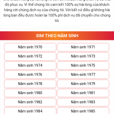
trời. Sự cân bằng này giúp cho mọi việc đều thuận lợi và mang lại
độ phục vụ. Vì thế chúng tôi cam kết 100% sự hài lòng của khách
nhiều may mắn trong cuộc sống và kinh doanh.
hàng với chúng dịch vụ của chúng tôi. Với bất cứ điều gì không hài
Số 2 còn biểu trưng cho lòng tốt, sự ổn định và tính hai mặt của
lòng bạn đều được hoàn lại 100% phí dịch vụ đã chuyển cho chúng
mọi vấn đề. Số 2 giúp cho họ có được sự lựa chọn, để đưa ra
tôi.
những hướng giải quyết đúng đắn nhắt.
Tất cả những ý trên đều nói lên số 2 là con số vô cùng đẹp, khi bộ
tứ 2 cùng xuất hiện trong một dãy số sim càng giúp cho ý nghĩa
SIM THEO NĂM SINH
sim tứ quý
tăng lên gấp bội. Sở hữu sim Tứ Quý 2 giúp khích lệ tinh
thần người sở hữu là không sợ bất cứ điều gì mà hãy cứ làm thì
Năm sinh 1970
Năm sinh 1971
mọi điều tốt đẹp và may mắn ắt sẽ đến.
Năm sinh 1972
Năm sinh 1973
Lợi ích sim Tứ Quý 2 mang lại là gì?
Năm sinh 1974
Năm sinh 1975
Năm sinh 1976
Năm sinh 1977
Năm sinh 1978
Năm sinh 1979
Năm sinh 1980
Năm sinh 1981
Năm sinh 1982
Năm sinh 1983
Năm sinh 1984
Năm sinh 1985