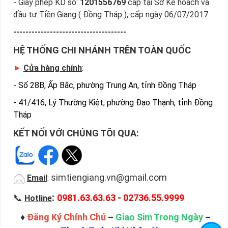
- Giấy phép KD số:
1201556769
cấp tại Sở Kế hoạch và
đầu tư Tiền Giang ( Đồng Tháp ), cấp ngày 06/07/2017
-------------------------------------
HỆ THỐNG CHI NHÁNH TRÊN TOÀN QUỐC
►
Cửa hàng chính
:
-
Số 28B, Ấp Bắc, phường Trung An, tỉnh Đồng Tháp
-
41/416, Lý Thường Kiệt, phường Đạo Thạnh, tỉnh Đồng
Tháp
KẾT NỐI VỚI CHÚNG TÔI QUA:
simtiengiang.vn@gmail.com
Email
:
:
📞
0981.63.63.63
-
02736.55.9999
Hotline
♦
Đăng Ký Chính Chủ
–
Giao Sim Trong Ngày
–