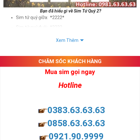
Bạn đã hiểu gì về Sim Tứ Quý 2?
Sim tứ quý giữa: *2222*
Sim tứ quý đuôi: *2222
Sim tứ quý kép: *88882222
Xem Thêm
Sim số đẹp Tứ Quý 2 hay bất kỳ dòng sim số đẹp nào đều
được định giá khác nhau phụ thuộc vào đầu số, nhà mạng cũng
như sự sắp xếp của các con số trong sim.
CHĂM SÓC KHÁCH HÀNG
Mua sim gọi ngay
Ý nghĩa sim tứ quý 2
Hotline
Theo quan niệm dân gian
Trong dân gian, con số 2 được coi là con số may mắn, nó tượng
trưng cho sự có đôi có cặp của hạnh phúc lứa đôi.
Là con số luôn mang lại những điều viên mãn, suôn sẻ và mang lại
0383.63.63.63
nhiều thành công, thăng tiến hơn.
Con số 2 còn tượng trưng cho lòng tốt, sự cân bằng, tế nhị, ổn định
0858.63.63.63
và tính hai mặt. Số 2 thúc giục chúng ta lựa chọn, dựa vào những
phán đoán của bản thân. Con số này có thể ám chỉ ngã ba cuộc
0921.90.9999
đời, nơi bạn phải đưa ra những quyết định quan trọng.