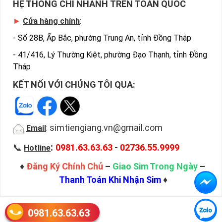
HỆ THỐNG CHI NHÁNH TRÊN TOÀN QUỐC
►
Cửa hàng chính
:
-
Số 28B, Ấp Bắc, phường Trung An, tỉnh Đồng Tháp
-
41/416, Lý Thường Kiệt, phường Đạo Thạnh, tỉnh Đồng
Tháp
KẾT NỐI VỚI CHÚNG TÔI QUA:
simtiengiang.vn@gmail.com
Email
:
:
📞
0981.63.63.63
-
02736.55.9999
Hotline
♦
Đăng Ký Chính Chủ
–
Giao Sim Trong Ngày
–
Thanh Toán Khi Nhận Sim
♦
0981.63.63.63