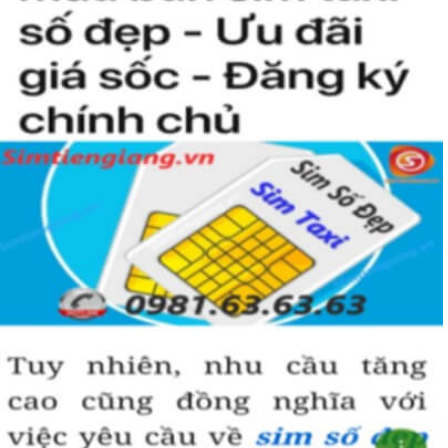
người khác cũng sẽ biết được vị trí của bạn trong xã hội là như thế
nào rồi?
Hướng dẫn mua Sim Tứ Quý 2 tại
Simtiengiang.vn.
Sim Tiền Giang là đơn vị cung cấp
sim số đẹp
Tứ Quý, sim giá rẻ uy
tín chất lượng.
Chọn mua sim số đẹp thường mất nhiều thời gian ở khoản lựa số,