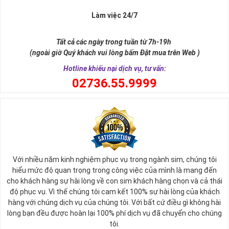
Làm việc 24/7
Tất cả các ngày trong tuần từ 7h-19h
(ngoài giờ Quý khách vui lòng bấm Đặt mua trên Web )
Hotline khiếu nại dịch vụ, tư vấn:
0
2736.55.9999
Ý nghĩa sim tứ quý 2
Với nhiều năm kinh nghiệm phục vụ trong ngành sim, chúng tôi
Theo quan niệm phong thủy
hiểu mức độ quan trọng trong công việc của mình là mang đến
Số 2 tượng trưng cho sự cân bằng, hài hòa của âm dương và đất
cho khách hàng sự hài lòng về con sim khách hàng chọn và cả thái
trời. Sự cân bằng này giúp cho mọi việc đều thuận lợi và mang lại
độ phục vụ. Vì thế chúng tôi cam kết 100% sự hài lòng của khách
nhiều may mắn trong cuộc sống và kinh doanh.
hàng với chúng dịch vụ của chúng tôi. Với bất cứ điều gì không hài
Số 2 còn biểu trưng cho lòng tốt, sự ổn định và tính hai mặt của
lòng bạn đều được hoàn lại 100% phí dịch vụ đã chuyển cho chúng
mọi vấn đề. Số 2 giúp cho họ có được sự lựa chọn, để đưa ra
tôi.