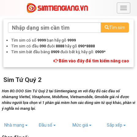
#
Tìm sim
Tìm sim có số
9999
bạn hãy gõ
9999
Tìm sim có đầu
090
đuôi
8888
hãy gõ
090*8888
Tìm sim bắt đầu bằng
0909
đuôi bất kỳ, hãy gõ:
0909*
Bấm vào đây để tìm kiếm nâng cao
Sim Tứ Quý 2
Hơn 8O.OOO Sim Tứ Quý 2 tại Simtiengiang.vn với đầy đủ các đầu số
nhàmạng Viettel, Vinaphone, Mobifone, Vietnamobile, Gmobile giá rẻ được
nhiều người lựa chọn vì 1 phần giá mềm hơn các dòng sim tứ quý khác, phần vì
ý nghĩa nó mang lại.
Nhà mạng
Đầu số
Mức giá
Sắp xếp