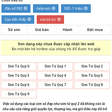
Chọn đầu số:
đầu số 082
itelecom
500 -1 triệu
Cao đến thấp
xóa bộ lọc
Số sim
Giá bán
Hành
Đặt mua
Sim dạng
này chưa được cập nhật lên web
Xin mời liên hệ hotline của chúng tôi để được trợ giúp
Sim Tứ Quý 0
Sim Tứ Quý 1
Sim Tứ Quý 2
Sim Tứ Quý 3
Sim Tứ Quý 4
Sim Tứ Quý 5
Sim Tứ Quý 6
Sim Tứ Quý 7
Sim Tứ Quý 8
Sim Tứ Quý 9
Việc sử dụng các loại sim số đẹp như sim tứ quý 2 đã không còn là
nhu cầu của riêng giới quyền lực, thượng lưu, mà giờ điều này đã trở