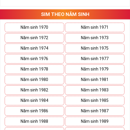
những hướng giải quyết đúng đắn nhắt.
Tất cả những ý trên đều nói lên số 2 là con số vô cùng đẹp, khi bộ
tứ 2 cùng xuất hiện trong một dãy số sim càng giúp cho ý nghĩa
SIM THEO NĂM SINH
sim tứ quý
tăng lên gấp bội. Sở hữu sim Tứ Quý 2 giúp khích lệ tinh
thần người sở hữu là không sợ bất cứ điều gì mà hãy cứ làm thì
Năm sinh 1970
Năm sinh 1971
mọi điều tốt đẹp và may mắn ắt sẽ đến.
Năm sinh 1972
Năm sinh 1973
Lợi ích sim Tứ Quý 2 mang lại là gì?
Năm sinh 1974
Năm sinh 1975
Năm sinh 1976
Năm sinh 1977
Năm sinh 1978
Năm sinh 1979
Năm sinh 1980
Năm sinh 1981
Năm sinh 1982
Năm sinh 1983
Năm sinh 1984
Năm sinh 1985
Năm sinh 1986
Năm sinh 1987
Năm sinh 1988
Năm sinh 1989