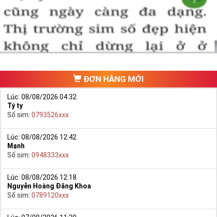
một số phải vừa đẹp, vừa tốt về phong thủy thì mới là sim hoàn
hảo. Vậy phải làm sao?
- Cách nhanh nhất để chọn mua được Sim Tứ Quý 2 là bạn vào
trang chủ của Sim Tiền Giang, chọn mục “
Sim giảm giá
“ ở ngay đầu
trang chủ. Đây là danh sách sim được đại lý giảm giá vì một số lý
do nên bạn có thể chọn mua được số đẹp lại có giá cực rẻ nữa.
Ngoài ra quý khách chưa ưng ý về Sim Tứ Quý 2 có cũng thể tham
ĐƠN HÀNG MỚI
khảo thêm Sim Vinaphone,Sim Gmobile,
Sim Tứ Quý Giữa
..
Lúc: 08/08/2026 04:32
Tý ty
Số sim:
0793526xxx
Lúc: 08/08/2026 12:42
Mạnh
Số sim:
0948333xxx
Lúc: 08/08/2026 12:18
Nguyễn Hoàng Đăng Khoa
Số sim:
0789120xxx