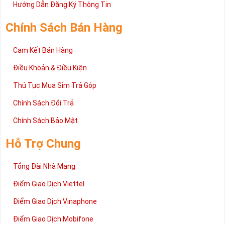
2 đang được rất nhiều khách hàng tin tưởng lựa chọn trên thị
Hướng Dẫn Đăng Ký Thông Tin
trường sim số hiện nay. Hy vọng với những thông tin được cung
cấp trong bài viết này sẽ giúp bạn hiểu rõ ý nghĩa và các bước đặt
Chính Sách Bán Hàng
mua sim số tại Sim Tiền Giang nhanh chóng nhất.
Chúc quý khách tìm được chiếc sim Tứ quý 2 như ý!
Cam Kết Bán Hàng
Xin cám ơn và hân hạnh được phục vụ!
Điều Khoản & Điều Kiện
Thủ Tục Mua Sim Trả Góp
Chính Sách Đổi Trả
Chính Sách Bảo Mật
Hỗ Trợ Chung
Tổng Đài Nhà Mạng
Điểm Giao Dịch Viettel
Điểm Giao Dịch Vinaphone
Điểm Giao Dịch Mobifone