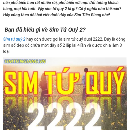
nên phổ biến hơn rất nhiều rồi, phổ biến với mọi đối tượng khách
hàng, mọi lứa tuổi. Vậy sim tứ quý 2 là gì? Có ý nghĩa như thế nào?
Hãy cùng theo dõi bài viết dưới đây của Sim Tiền Giang nhé!
Bạn đã hiểu gì về Sim Tứ Quý 2?
Sim tứ quý 2
hay còn được gọi là sim tứ quý đuôi 2222. Đây là dòng
sim số đẹp có chứa một dãy số 2 lặp lại 4 lần và được chia làm 3
loại: