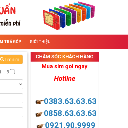
IM TRẢ GÓP
GIỚI THIỆU
CHĂM SÓC KHÁCH HÀNG
Tìm sim
Mua sim gọi ngay
9
Hotline
0383.63.63.63
0858.63.63.63
0921.90.9999