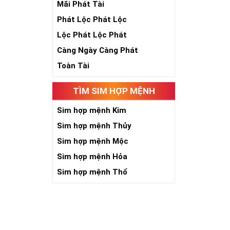
Mãi Phát Tài
Phát Lộc Phát Lộc
Theo quan niệ
Số 2 tượng trư
Lộc Phát Lộc Phát
việc đều thuận
Càng Ngày Càng Phát
Số 2 còn biểu t
được sự lựa ch
Toàn Tài
Tất cả những ý 
số sim càng gi
TÌM SIM HỢP MỆNH
người sở hữu l
Sim hợp mệnh Kim
Lợi
Sim hợp mệnh Thủy
Sim hợp mệnh Mộc
Sim hợp mệnh Hỏa
Sim hợp mệnh Thổ