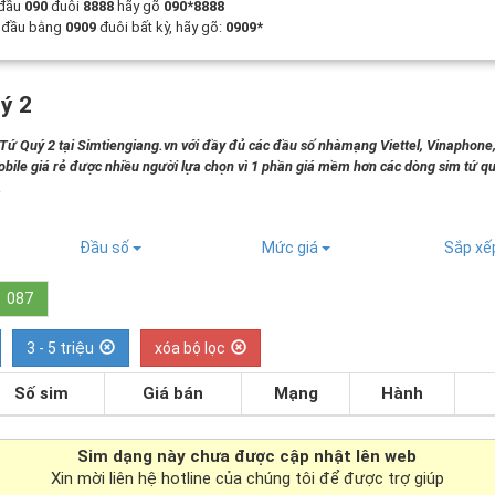
 đầu
090
đuôi
8888
hãy gõ
090*8888
t đầu bằng
0909
đuôi bất kỳ, hãy gõ:
0909*
ý 2
 Quý 2 tại Simtiengiang.vn với đầy đủ các đầu số nhàmạng Viettel, Vinaphone
bile giá rẻ được nhiều người lựa chọn vì 1 phần giá mềm hơn các dòng sim tứ qu
.
Đầu số
Mức giá
Sắp x
087
3 - 5 triệu
xóa bộ lọc
Số sim
Giá bán
Mạng
Hành
Sim dạng
này chưa được cập nhật lên web
Xin mời liên hệ hotline của chúng tôi để được trợ giúp