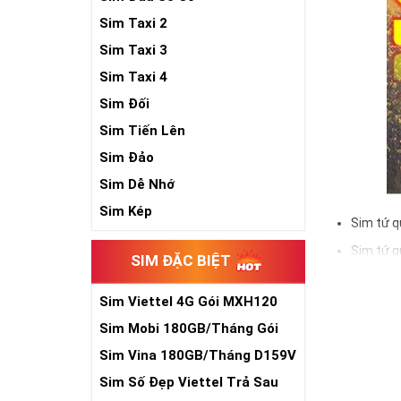
Sim Taxi 2
Sim Taxi 3
Sim Taxi 4
Sim Đối
Sim Tiến Lên
Sim Đảo
Sim Dễ Nhớ
Sim Kép
Sim tứ q
Sim tứ q
SIM ĐẶC BIỆT
Sim tứ q
Sim Viettel 4G Gói MXH120
Sim số đẹp Tứ 
Siêu Rẻ
đầu số, nhà mạ
Sim Mobi 180GB/Tháng Gói
TK159
Sim Vina 180GB/Tháng D159V
Ý nghĩa si
Sim Số Đẹp Viettel Trả Sau
Theo quan niệm