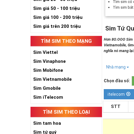
Tìm sim có
Tìm sim bắ
Sim giá 50 - 100 triệu
Sim giá 100 - 200 triệu
Sim giá trên 200 triệu
Sim Tứ Qu
Hơn 8O.OOO Sim Tứ
TÌM SIM THEO MẠNG
Vietnamobile, Gmo
nghĩa nó mang lại
Sim Viettel
Sim Vinaphone
Nhà mạng
Sim Mobifone
Sim Vietnamobile
Chọn đầu số:
Sim Gmobile
itelecom
Sim iTelecom
STT
TÌM SIM THEO LOẠI
Sim tam hoa
Sim tứ quý