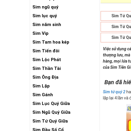
Sim ngũ quý
Sim lục quý
Sim Tứ Qu
Sim năm sinh
Sim Tứ Qu
Sim Vip
Sim Tứ Qu
Sim Tam hoa kép
Việc sử dụng cá
Sim Tiến đôi
thượng lưu, mà 
Sim Lộc Phát
hàng, mọi lứa t
của Sim Tiền G
Sim Thần Tài
Sim Ông Địa
Bạn đã hiể
Sim Lặp
Sim tứ quý 2
ha
Sim Gánh
lặp lại 4 lần và
Sim Lục Quý Giữa
Sim Ngũ Quý Giữa
Sim Tứ Quý Giữa
Sim Đầu Số Cổ