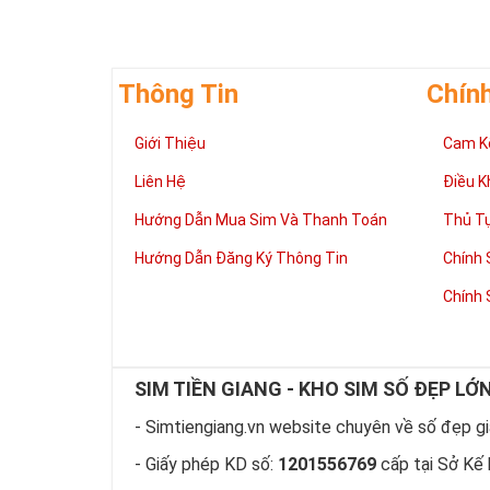
Thông Tin
Chín
Giới Thiệu
Cam K
Giúp chủ nhân 
Liên Hệ
Điều K
Những người là
có đôi có cặp,
Hướng Dẫn Mua Sim Và Thanh Toán
Thủ T
mệnh tốt, dễ d
Hướng Dẫn Đăng Ký Thông Tin
Chính 
Phát triển tron
Tiền tài và thà
Chính 
thuận lợi hơn 
tiến hơn trong
hàng ngày của
làm việc đỡ vấ
SIM TIỀN GIANG - KHO SIM SỐ ĐẸP LỚ
Thể hiện “Đẳng
Sim tứ quý 2 l
- Simtiengiang.vn website chuyên về số đẹp giá
hữu dòng sim 
- Giấy phép KD số:
1201556769
cấp tại Sở Kế 
hiện “Đẳng Cấp