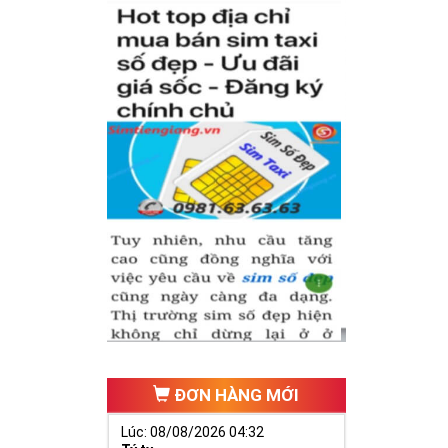
có cặp của hạnh
hăng tiến hơn.
ố 2 thúc giục
 ngã ba cuộc
ĐƠN HÀNG MỚI
Lúc: 08/08/2026 04:32