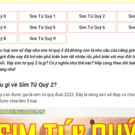
ý 0
Sim Tứ Quý 1
Sim Tứ Quý 2
Sim
ý 4
Sim Tứ Quý 5
Sim Tứ Quý 6
Sim
ý 8
Sim Tứ Quý 9
c loại sim số đẹp như sim tứ quý 2 đã không còn là nhu cầu của riêng giớ
giờ điều này đã trở nên phổ biến hơn rất nhiều rồi, phổ biến với mọi đối
uổi. Vậy sim tứ quý 2 là gì? Có ý nghĩa như thế nào? Hãy cùng theo dõi bài
iang nhé!
u gì về Sim Tứ Quý 2?
y còn được gọi là sim tứ quý đuôi 2222. Đây là dòng sim số đẹp có ch
 được chia làm 3 loại: