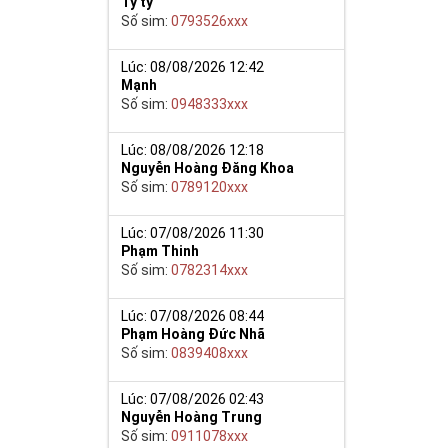
Tý ty
Số sim:
0793526xxx
y giúp cho mọi
Lúc: 08/08/2026 12:42
Mạnh
 cho họ có
Số sim:
0948333xxx
n trong một dãy
Lúc: 08/08/2026 12:18
ch lệ tinh thần
Nguyễn Hoàng Đăng Khoa
ắn ắt sẽ đến.
Số sim:
0789120xxx
Lúc: 07/08/2026 11:30
Phạm Thinh
Số sim:
0782314xxx
Lúc: 07/08/2026 08:44
Phạm Hoàng Đức Nhã
Số sim:
0839408xxx
Lúc: 07/08/2026 02:43
Nguyễn Hoàng Trung
Số sim:
0911078xxx