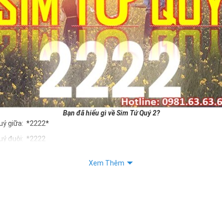
Bạn đã hiểu gì về Sim Tứ Quý 2?
uý giữa: *2222*
uý đuôi: *2222
uý kép: *88882222
Xem Thêm
Quý 2 hay bất kỳ dòng sim số đẹp nào đều được định giá khác nhau p
ng cũng như sự sắp xếp của các con số trong sim.
m tứ quý 2
 dân gian