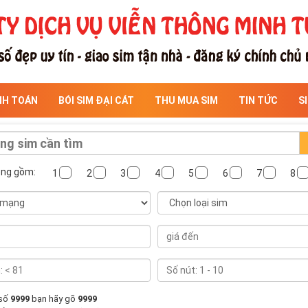
NH TOÁN
BÓI SIM ĐẠI CÁT
THU MUA SIM
TIN TỨC
S
ông gồm:
1
2
3
4
5
6
7
8
 số
9999
bạn hãy gõ
9999