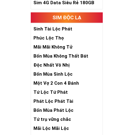
Sim 4G Data Siêu Rẻ 180GB
Trong dân gian
phúc lứa đôi.
SIM ĐỘC LẠ
Là con số luôn
Con số 2 còn tư
Sinh Tài Lộc Phát
chúng ta lựa c
Phúc Lộc Thọ
đời, nơi bạn p
Mãi Mãi Không Tử
Bốn Mùa Không Thất Bát
Độc Nhất Vô Nhị
Bốn Mùa Sinh Lộc
Một Vợ 2 Con 4 Bánh
Tứ Lộc Tứ Phát
Phát Lộc Phát Tài
Bốn Mùa Phát Lộc
Tứ trụ vững chắc
Mãi Lộc Mãi Lộc