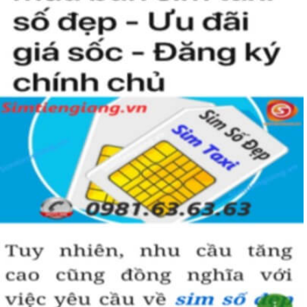
người khác cũng sẽ biết được vị trí của bạn trong xã hội là như thế
nào rồi?
Hướng dẫn mua Sim Tứ Quý 2 tại
Simtiengiang.vn.
Sim Tiền Giang là đơn vị cung cấp
sim số đẹp
Tứ Quý, sim giá rẻ uy
tín chất lượng.
Chọn mua sim số đẹp thường mất nhiều thời gian ở khoản lựa số,