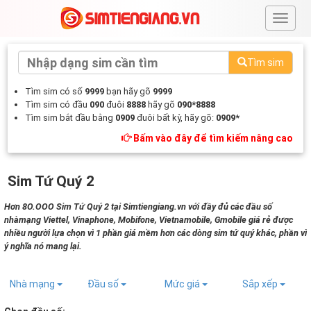
#
Tìm sim
Tìm sim có số
9999
bạn hãy gõ
9999
Tìm sim có đầu
090
đuôi
8888
hãy gõ
090*8888
Tìm sim bắt đầu bằng
0909
đuôi bất kỳ, hãy gõ:
0909*
Bấm vào đây để tìm kiếm nâng cao
Sim Tứ Quý 2
Hơn 8O.OOO Sim Tứ Quý 2 tại Simtiengiang.vn với đầy đủ các đầu số
nhàmạng Viettel, Vinaphone, Mobifone, Vietnamobile, Gmobile giá rẻ được
nhiều người lựa chọn vì 1 phần giá mềm hơn các dòng sim tứ quý khác, phần vì
ý nghĩa nó mang lại.
Nhà mạng
Đầu số
Mức giá
Sắp xếp