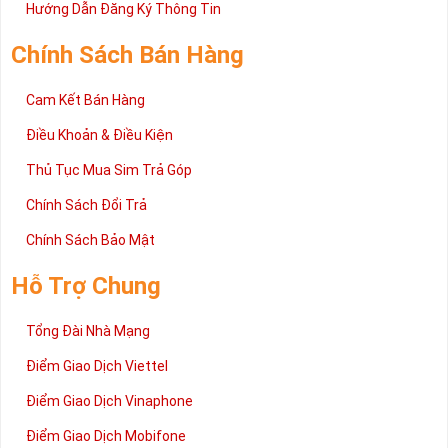
2 đang được rất nhiều khách hàng tin tưởng lựa chọn trên thị
Hướng Dẫn Đăng Ký Thông Tin
trường sim số hiện nay. Hy vọng với những thông tin được cung
cấp trong bài viết này sẽ giúp bạn hiểu rõ ý nghĩa và các bước đặt
Chính Sách Bán Hàng
mua sim số tại Sim Tiền Giang nhanh chóng nhất.
Chúc quý khách tìm được chiếc sim Tứ quý 2 như ý!
Cam Kết Bán Hàng
Xin cám ơn và hân hạnh được phục vụ!
Điều Khoản & Điều Kiện
Thủ Tục Mua Sim Trả Góp
Chính Sách Đổi Trả
Chính Sách Bảo Mật
Hỗ Trợ Chung
Tổng Đài Nhà Mạng
Điểm Giao Dịch Viettel
Điểm Giao Dịch Vinaphone
Điểm Giao Dịch Mobifone