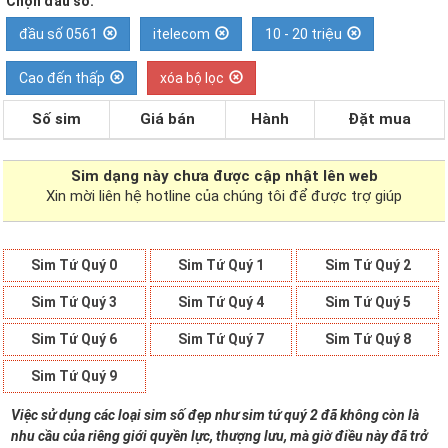
Chọn đầu số:
đầu số 0561
itelecom
10 - 20 triệu
Cao đến thấp
xóa bộ lọc
Số sim
Giá bán
Hành
Đặt mua
Sim dạng
này chưa được cập nhật lên web
Xin mời liên hệ hotline của chúng tôi để được trợ giúp
Sim Tứ Quý 0
Sim Tứ Quý 1
Sim Tứ Quý 2
Sim Tứ Quý 3
Sim Tứ Quý 4
Sim Tứ Quý 5
Sim Tứ Quý 6
Sim Tứ Quý 7
Sim Tứ Quý 8
Sim Tứ Quý 9
Việc sử dụng các loại sim số đẹp như sim tứ quý 2 đã không còn là
nhu cầu của riêng giới quyền lực, thượng lưu, mà giờ điều này đã trở