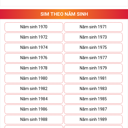
những hướng giải quyết đúng đắn nhắt.
Tất cả những ý trên đều nói lên số 2 là con số vô cùng đẹp, khi bộ
tứ 2 cùng xuất hiện trong một dãy số sim càng giúp cho ý nghĩa
SIM THEO NĂM SINH
sim tứ quý
tăng lên gấp bội. Sở hữu sim Tứ Quý 2 giúp khích lệ tinh
thần người sở hữu là không sợ bất cứ điều gì mà hãy cứ làm thì
Năm sinh 1970
Năm sinh 1971
mọi điều tốt đẹp và may mắn ắt sẽ đến.
Năm sinh 1972
Năm sinh 1973
Lợi ích sim Tứ Quý 2 mang lại là gì?
Năm sinh 1974
Năm sinh 1975
Năm sinh 1976
Năm sinh 1977
Năm sinh 1978
Năm sinh 1979
Năm sinh 1980
Năm sinh 1981
Năm sinh 1982
Năm sinh 1983
Năm sinh 1984
Năm sinh 1985
Năm sinh 1986
Năm sinh 1987
Năm sinh 1988
Năm sinh 1989