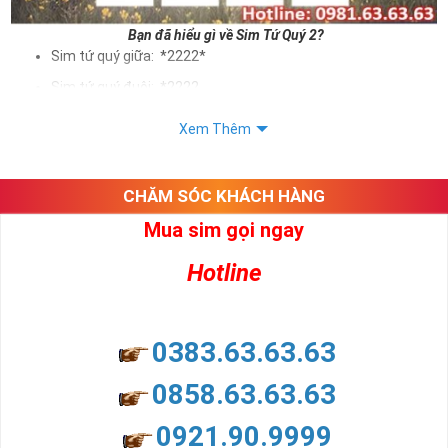
Bạn đã hiểu gì về Sim Tứ Quý 2?
Sim tứ quý giữa: *2222*
Sim tứ quý đuôi: *2222
Sim tứ quý kép: *88882222
Xem Thêm
Sim số đẹp Tứ Quý 2 hay bất kỳ dòng sim số đẹp nào đều
được định giá khác nhau phụ thuộc vào đầu số, nhà mạng cũng
như sự sắp xếp của các con số trong sim.
CHĂM SÓC KHÁCH HÀNG
Mua sim gọi ngay
Ý nghĩa sim tứ quý 2
Hotline
Theo quan niệm dân gian
Trong dân gian, con số 2 được coi là con số may mắn, nó tượng
trưng cho sự có đôi có cặp của hạnh phúc lứa đôi.
Là con số luôn mang lại những điều viên mãn, suôn sẻ và mang lại
0383.63.63.63
nhiều thành công, thăng tiến hơn.
Con số 2 còn tượng trưng cho lòng tốt, sự cân bằng, tế nhị, ổn định
0858.63.63.63
và tính hai mặt. Số 2 thúc giục chúng ta lựa chọn, dựa vào những
phán đoán của bản thân. Con số này có thể ám chỉ ngã ba cuộc
0921.90.9999
đời, nơi bạn phải đưa ra những quyết định quan trọng.