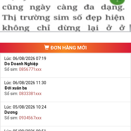
một số phải vừa đẹp, vừa tốt về phong thủy thì mới là sim hoàn
hảo. Vậy phải làm sao?
- Cách nhanh nhất để chọn mua được Sim Tứ Quý 2 là bạn vào
trang chủ của Sim Tiền Giang, chọn mục “
Sim giảm giá
“ ở ngay đầu
trang chủ. Đây là danh sách sim được đại lý giảm giá vì một số lý
do nên bạn có thể chọn mua được số đẹp lại có giá cực rẻ nữa.
Ngoài ra quý khách chưa ưng ý về Sim Tứ Quý 2 có cũng thể tham
ĐƠN HÀNG MỚI
khảo thêm Sim Vinaphone,Sim Gmobile,
Sim Tứ Quý Giữa
..
Lúc: 06/08/2026 07:19
Do Doanh Nghiệp
Số sim:
0856771xxx
Lúc: 06/08/2026 11:30
Đới xuân ba
Số sim:
0833381xxx
Lúc: 05/08/2026 10:24
Dương
Số sim:
0934567xxx