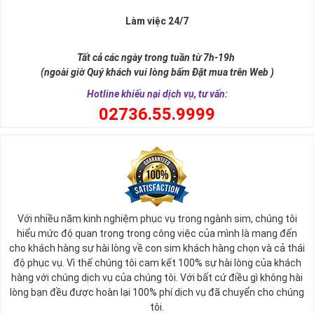
Làm việc 24/7
Tất cả các ngày trong tuần từ 7h-19h
(ngoài giờ Quý khách vui lòng bấm Đặt mua trên Web )
Hotline khiếu nại dịch vụ, tư vấn:
0
2736.55.9999
Ý nghĩa sim tứ quý 2
Với nhiều năm kinh nghiệm phục vụ trong ngành sim, chúng tôi
Theo quan niệm phong thủy
hiểu mức độ quan trọng trong công việc của mình là mang đến
Số 2 tượng trưng cho sự cân bằng, hài hòa của âm dương và đất
cho khách hàng sự hài lòng về con sim khách hàng chọn và cả thái
trời. Sự cân bằng này giúp cho mọi việc đều thuận lợi và mang lại
độ phục vụ. Vì thế chúng tôi cam kết 100% sự hài lòng của khách
nhiều may mắn trong cuộc sống và kinh doanh.
hàng với chúng dịch vụ của chúng tôi. Với bất cứ điều gì không hài
Số 2 còn biểu trưng cho lòng tốt, sự ổn định và tính hai mặt của
lòng bạn đều được hoàn lại 100% phí dịch vụ đã chuyển cho chúng
mọi vấn đề. Số 2 giúp cho họ có được sự lựa chọn, để đưa ra
tôi.