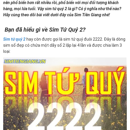
nên phổ biến hơn rất nhiều rồi, phổ biến với mọi đối tượng khách
hàng, mọi lứa tuổi. Vậy sim tứ quý 2 là gì? Có ý nghĩa như thế nào?
Hãy cùng theo dõi bài viết dưới đây của Sim Tiền Giang nhé!
Bạn đã hiểu gì về Sim Tứ Quý 2?
Sim tứ quý 2
hay còn được gọi là sim tứ quý đuôi 2222. Đây là dòng
sim số đẹp có chứa một dãy số 2 lặp lại 4 lần và được chia làm 3
loại: