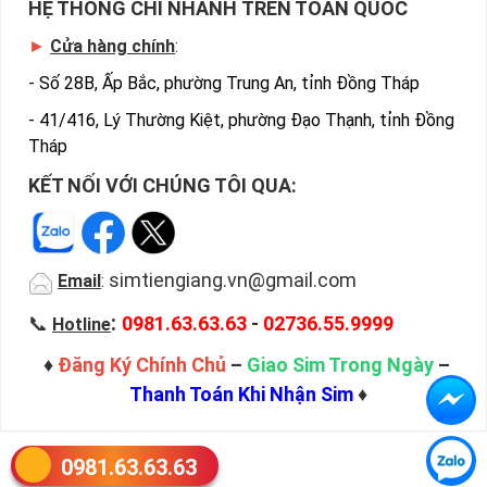
HỆ THỐNG CHI NHÁNH TRÊN TOÀN QUỐC
►
Cửa hàng chính
:
-
Số 28B, Ấp Bắc, phường Trung An, tỉnh Đồng Tháp
-
41/416, Lý Thường Kiệt, phường Đạo Thạnh, tỉnh Đồng
Tháp
KẾT NỐI VỚI CHÚNG TÔI QUA:
simtiengiang.vn@gmail.com
Email
:
:
📞
0981.63.63.63
-
02736.55.9999
Hotline
♦
Đăng Ký Chính Chủ
–
Giao Sim Trong Ngày
–
Thanh Toán Khi Nhận Sim
♦
0981.63.63.63