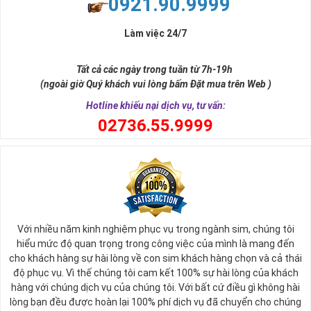
0921.90.9999
đời, nơi bạn phải đưa ra những quyết định quan trọng.
Làm việc 24/7
Tất cả các ngày trong tuần từ 7h-19h
(ngoài giờ Quý khách vui lòng bấm Đặt mua trên Web )
Hotline khiếu nại dịch vụ, tư vấn:
0
2736.55.9999
Ý nghĩa sim tứ quý 2
Với nhiều năm kinh nghiệm phục vụ trong ngành sim, chúng tôi
Theo quan niệm phong thủy
hiểu mức độ quan trọng trong công việc của mình là mang đến
Số 2 tượng trưng cho sự cân bằng, hài hòa của âm dương và đất
cho khách hàng sự hài lòng về con sim khách hàng chọn và cả thái
trời. Sự cân bằng này giúp cho mọi việc đều thuận lợi và mang lại
độ phục vụ. Vì thế chúng tôi cam kết 100% sự hài lòng của khách
nhiều may mắn trong cuộc sống và kinh doanh.
hàng với chúng dịch vụ của chúng tôi. Với bất cứ điều gì không hài
Số 2 còn biểu trưng cho lòng tốt, sự ổn định và tính hai mặt của
lòng bạn đều được hoàn lại 100% phí dịch vụ đã chuyển cho chúng
mọi vấn đề. Số 2 giúp cho họ có được sự lựa chọn, để đưa ra