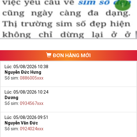
Chọn mua sim số đẹp thường mất nhiều thời gian ở khoản lựa số,
một số phải vừa đẹp, vừa tốt về phong thủy thì mới là sim hoàn
hảo. Vậy phải làm sao?
- Cách nhanh nhất để chọn mua được Sim Tứ Quý 2 là bạn vào
trang chủ của Sim Tiền Giang, chọn mục “
Sim giảm giá
“ ở ngay đầu
trang chủ. Đây là danh sách sim được đại lý giảm giá vì một số lý
do nên bạn có thể chọn mua được số đẹp lại có giá cực rẻ nữa.
Ngoài ra quý khách chưa ưng ý về Sim Tứ Quý 2 có cũng thể tham
ĐƠN HÀNG MỚI
khảo thêm Sim Vinaphone,Sim Gmobile,
Sim Tứ Quý Giữa
..
Lúc: 05/08/2026 10:38
Nguyễn Đức Hưng
Số sim:
0886005xxx
Lúc: 05/08/2026 10:24
Dương
Số sim:
0934567xxx
Lúc: 05/08/2026 09:51
Nguyễn Văn Đức
Số sim:
0924024xxx