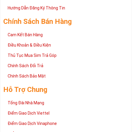
Trên đây là những chia sẻ chi tiết về dòng sim số đẹp Tứ Quý
2 đang được rất nhiều khách hàng tin tưởng lựa chọn trên thị
Hướng Dẫn Đăng Ký Thông Tin
trường sim số hiện nay. Hy vọng với những thông tin được cung
cấp trong bài viết này sẽ giúp bạn hiểu rõ ý nghĩa và các bước đặt
Chính Sách Bán Hàng
mua sim số tại Sim Tiền Giang nhanh chóng nhất.
Chúc quý khách tìm được chiếc sim Tứ quý 2 như ý!
Cam Kết Bán Hàng
Xin cám ơn và hân hạnh được phục vụ!
Điều Khoản & Điều Kiện
Thủ Tục Mua Sim Trả Góp
Chính Sách Đổi Trả
Chính Sách Bảo Mật
Hỗ Trợ Chung
Tổng Đài Nhà Mạng
Điểm Giao Dịch Viettel
Điểm Giao Dịch Vinaphone