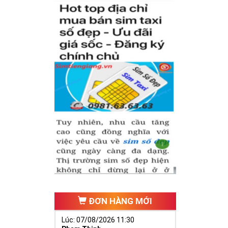
có cặp của hạnh
hăng tiến hơn.
ố 2 thúc giục
 ngã ba cuộc
ĐƠN HÀNG MỚI
Lúc: 07/08/2026 11:30