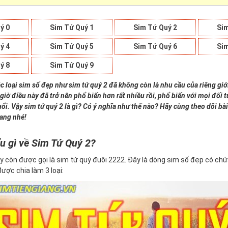
ý 0
Sim Tứ Quý 1
Sim Tứ Quý 2
Sim
ý 4
Sim Tứ Quý 5
Sim Tứ Quý 6
Sim
ý 8
Sim Tứ Quý 9
c loại sim số đẹp như sim tứ quý 2 đã không còn là nhu cầu của riêng giớ
giờ điều này đã trở nên phổ biến hơn rất nhiều rồi, phổ biến với mọi đối
uổi. Vậy sim tứ quý 2 là gì? Có ý nghĩa như thế nào? Hãy cùng theo dõi bài
iang nhé!
u gì về Sim Tứ Quý 2?
y còn được gọi là sim tứ quý đuôi 2222. Đây là dòng sim số đẹp có ch
 được chia làm 3 loại: