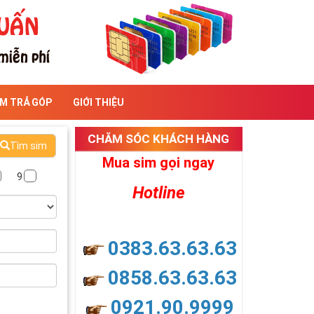
IM TRẢ GÓP
GIỚI THIỆU
CHĂM SÓC KHÁCH HÀNG
Tìm sim
Mua sim gọi ngay
9
Hotline
0383.63.63.63
0858.63.63.63
0921.90.9999