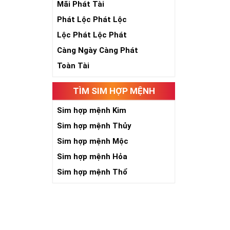
Mãi Phát Tài
Phát Lộc Phát Lộc
Theo quan niệ
Số 2 tượng trư
Lộc Phát Lộc Phát
việc đều thuận
Càng Ngày Càng Phát
Số 2 còn biểu t
được sự lựa ch
Toàn Tài
Tất cả những ý 
số sim càng gi
TÌM SIM HỢP MỆNH
người sở hữu l
Sim hợp mệnh Kim
Lợi
Sim hợp mệnh Thủy
Sim hợp mệnh Mộc
Sim hợp mệnh Hỏa
Sim hợp mệnh Thổ