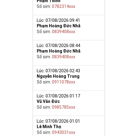
Phạm Thinh
Số sim:
0782314xxx
y giúp cho mọi
Lúc: 07/08/2026 09:41
Phạm Hoàng Đức Nhã
 cho họ có
Số sim:
0839408xxx
n trong một dãy
Lúc: 07/08/2026 08:44
ch lệ tinh thần
Phạm Hoàng Đức Nhã
ắn ắt sẽ đến.
Số sim:
0839408xxx
Lúc: 07/08/2026 02:43
Nguyễn Hoàng Trung
Số sim:
0911078xxx
Lúc: 07/08/2026 01:17
Vũ Văn Đức
Số sim:
0985785xxx
Lúc: 07/08/2026 01:01
Lê Minh Thọ
Số sim:
0943031xxx