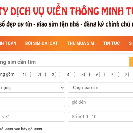
NH TOÁN
BÓI SIM ĐẠI CÁT
THU MUA SIM
TIN TỨC
S
ông gồm:
1
2
3
4
5
6
7
8
 số
9999
bạn hãy gõ
9999