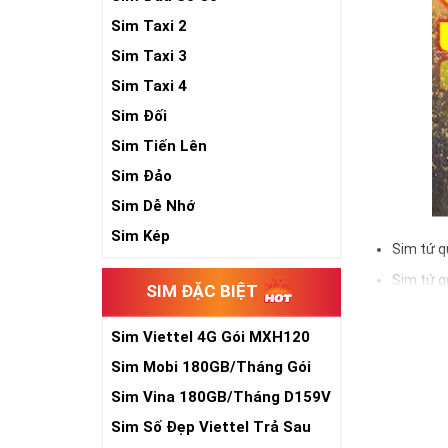
Sim Taxi 2
Sim Taxi 3
Sim Taxi 4
Sim Đối
Sim Tiến Lên
Sim Đảo
Sim Dễ Nhớ
Sim Kép
Sim tứ q
Sim tứ q
SIM ĐẶC BIỆT
Sim tứ q
Sim Viettel 4G Gói MXH120
Sim số đẹp Tứ 
Siêu Rẻ
đầu số, nhà mạ
Sim Mobi 180GB/Tháng Gói
TK159
Sim Vina 180GB/Tháng D159V
Ý nghĩa si
Sim Số Đẹp Viettel Trả Sau
Theo quan niệm