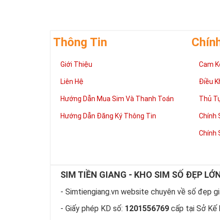
Thông Tin
Chín
Giới Thiệu
Cam K
Giúp chủ nhân 
Liên Hệ
Điều K
Những người là
có đôi có cặp,
Hướng Dẫn Mua Sim Và Thanh Toán
Thủ T
mệnh tốt, dễ d
Hướng Dẫn Đăng Ký Thông Tin
Chính 
Phát triển tron
Tiền tài và thà
Chính 
thuận lợi hơn 
tiến hơn trong
hàng ngày của
làm việc đỡ vấ
SIM TIỀN GIANG - KHO SIM SỐ ĐẸP LỚ
Thể hiện “Đẳng
Sim tứ quý 2 l
- Simtiengiang.vn website chuyên về số đẹp giá
hữu dòng sim 
- Giấy phép KD số:
1201556769
cấp tại Sở Kế 
hiện “Đẳng Cấp