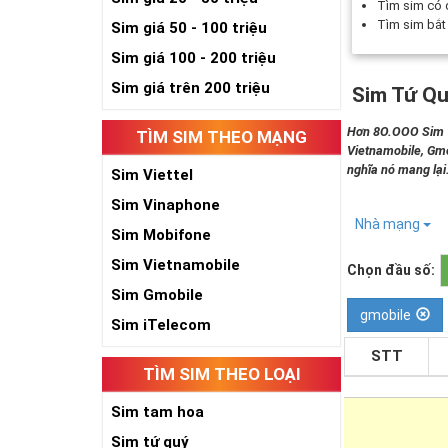
Tìm sim có
Tìm sim bắ
Sim giá 50 - 100 triệu
Sim giá 100 - 200 triệu
Sim giá trên 200 triệu
Sim Tứ Qu
Hơn 8O.OOO Sim Tứ
TÌM SIM THEO MẠNG
Vietnamobile, Gmo
nghĩa nó mang lại
Sim Viettel
Sim Vinaphone
Nhà mạng
Sim Mobifone
Sim Vietnamobile
Chọn đầu số:
Sim Gmobile
gmobile
Sim iTelecom
STT
TÌM SIM THEO LOẠI
Sim tam hoa
Sim tứ quý