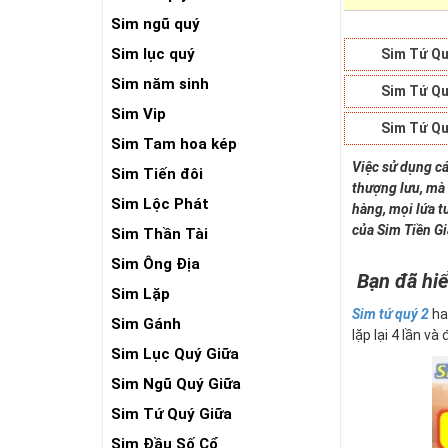
Sim ngũ quý
Sim lục quý
Sim Tứ Qu
Sim năm sinh
Sim Tứ Qu
Sim Vip
Sim Tứ Qu
Sim Tam hoa kép
Việc sử dụng cá
Sim Tiến đôi
thượng lưu, mà 
Sim Lộc Phát
hàng, mọi lứa t
của Sim Tiền G
Sim Thần Tài
Sim Ông Địa
Bạn đã hiể
Sim Lặp
Sim tứ quý 2
ha
Sim Gánh
lặp lại 4 lần và
Sim Lục Quý Giữa
Sim Ngũ Quý Giữa
Sim Tứ Quý Giữa
Sim Đầu Số Cổ