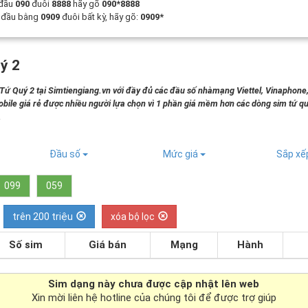
 đầu
090
đuôi
8888
hãy gõ
090*8888
t đầu bằng
0909
đuôi bất kỳ, hãy gõ:
0909*
ý 2
 Quý 2 tại Simtiengiang.vn với đầy đủ các đầu số nhàmạng Viettel, Vinaphone
bile giá rẻ được nhiều người lựa chọn vì 1 phần giá mềm hơn các dòng sim tứ qu
.
Đầu số
Mức giá
Sắp x
099
059
trên 200 triệu
xóa bộ lọc
Số sim
Giá bán
Mạng
Hành
Sim dạng
này chưa được cập nhật lên web
Xin mời liên hệ hotline của chúng tôi để được trợ giúp