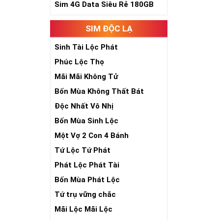
Sim 4G Data Siêu Rẻ 180GB
Trong dân gian
phúc lứa đôi.
SIM ĐỘC LẠ
Là con số luôn
Con số 2 còn tư
Sinh Tài Lộc Phát
chúng ta lựa c
Phúc Lộc Thọ
đời, nơi bạn p
Mãi Mãi Không Tử
Bốn Mùa Không Thất Bát
Độc Nhất Vô Nhị
Bốn Mùa Sinh Lộc
Một Vợ 2 Con 4 Bánh
Tứ Lộc Tứ Phát
Phát Lộc Phát Tài
Bốn Mùa Phát Lộc
Tứ trụ vững chắc
Mãi Lộc Mãi Lộc