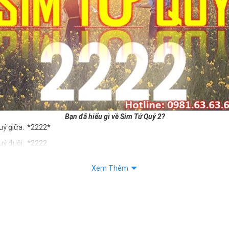
Bạn đã hiểu gì về Sim Tứ Quý 2?
uý giữa: *2222*
uý đuôi: *2222
uý kép: *88882222
Xem Thêm
Quý 2 hay bất kỳ dòng sim số đẹp nào đều được định giá khác nhau p
ng cũng như sự sắp xếp của các con số trong sim.
m tứ quý 2
 dân gian