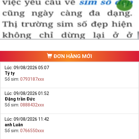
Chọn mua sim số đẹp thường mất nhiều thời gian ở khoản lựa số,
một số phải vừa đẹp, vừa tốt về phong thủy thì mới là sim hoàn
hảo. Vậy phải làm sao?
- Cách nhanh nhất để chọn mua được Sim Tứ Quý 2 là bạn vào
trang chủ của Sim Tiền Giang, chọn mục “
Sim giảm giá
“ ở ngay đầu
trang chủ. Đây là danh sách sim được đại lý giảm giá vì một số lý
do nên bạn có thể chọn mua được số đẹp lại có giá cực rẻ nữa.
Ngoài ra quý khách chưa ưng ý về Sim Tứ Quý 2 có cũng thể tham
ĐƠN HÀNG MỚI
khảo thêm Sim Vinaphone,Sim Gmobile,
Sim Tứ Quý Giữa
..
Lúc: 09/08/2026 05:07
Tý ty
Số sim:
0793187xxx
Lúc: 09/08/2026 01:52
Đặng trần Đức
Số sim:
0888432xxx
Lúc: 09/08/2026 11:42
anh Luân
Số sim:
0766550xxx