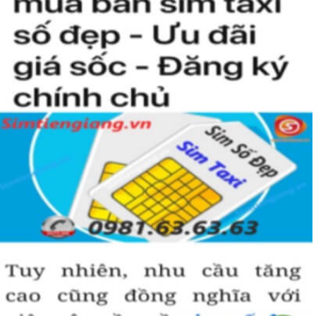
kiện để sở hữu một sim tứ quý 2 này, bởi vậy chỉ cần nhìn vào
người khác cũng sẽ biết được vị trí của bạn trong xã hội là như thế
nào rồi?
Hướng dẫn mua Sim Tứ Quý 2 tại
Simtiengiang.vn.
Sim Tiền Giang là đơn vị cung cấp
sim số đẹp
Tứ Quý, sim giá rẻ uy
tín chất lượng.