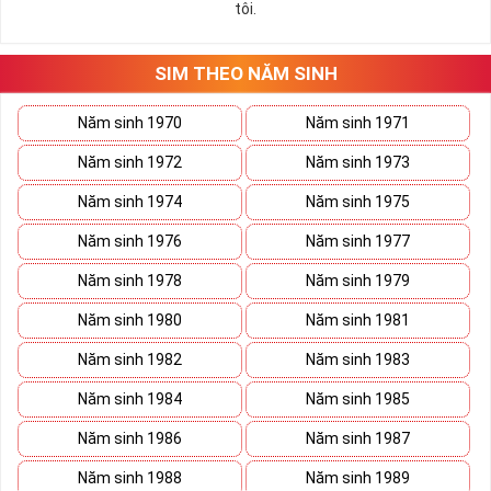
tôi.
những hướng giải quyết đúng đắn nhắt.
Tất cả những ý trên đều nói lên số 2 là con số vô cùng đẹp, khi bộ
tứ 2 cùng xuất hiện trong một dãy số sim càng giúp cho ý nghĩa
SIM THEO NĂM SINH
sim tứ quý
tăng lên gấp bội. Sở hữu sim Tứ Quý 2 giúp khích lệ tinh
thần người sở hữu là không sợ bất cứ điều gì mà hãy cứ làm thì
Năm sinh 1970
Năm sinh 1971
mọi điều tốt đẹp và may mắn ắt sẽ đến.
Năm sinh 1972
Năm sinh 1973
Lợi ích sim Tứ Quý 2 mang lại là gì?
Năm sinh 1974
Năm sinh 1975
Năm sinh 1976
Năm sinh 1977
Năm sinh 1978
Năm sinh 1979
Năm sinh 1980
Năm sinh 1981
Năm sinh 1982
Năm sinh 1983
Năm sinh 1984
Năm sinh 1985
Năm sinh 1986
Năm sinh 1987
Năm sinh 1988
Năm sinh 1989