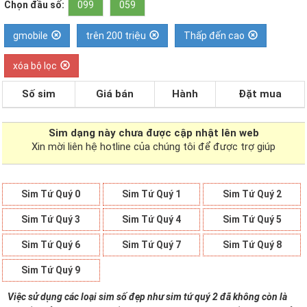
Chọn đầu số:
099
059
gmobile
trên 200 triệu
Thấp đến cao
xóa bộ lọc
Số sim
Giá bán
Hành
Đặt mua
Sim dạng
này chưa được cập nhật lên web
Xin mời liên hệ hotline của chúng tôi để được trợ giúp
Sim Tứ Quý 0
Sim Tứ Quý 1
Sim Tứ Quý 2
Sim Tứ Quý 3
Sim Tứ Quý 4
Sim Tứ Quý 5
Sim Tứ Quý 6
Sim Tứ Quý 7
Sim Tứ Quý 8
Sim Tứ Quý 9
Việc sử dụng các loại sim số đẹp như sim tứ quý 2 đã không còn là