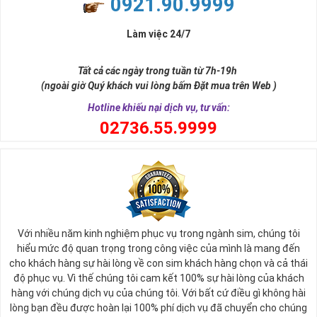
0921.90.9999
đời, nơi bạn phải đưa ra những quyết định quan trọng.
Làm việc 24/7
Tất cả các ngày trong tuần từ 7h-19h
(ngoài giờ Quý khách vui lòng bấm Đặt mua trên Web )
Hotline khiếu nại dịch vụ, tư vấn:
0
2736.55.9999
Ý nghĩa sim tứ quý 2
Với nhiều năm kinh nghiệm phục vụ trong ngành sim, chúng tôi
Theo quan niệm phong thủy
hiểu mức độ quan trọng trong công việc của mình là mang đến
Số 2 tượng trưng cho sự cân bằng, hài hòa của âm dương và đất
cho khách hàng sự hài lòng về con sim khách hàng chọn và cả thái
trời. Sự cân bằng này giúp cho mọi việc đều thuận lợi và mang lại
độ phục vụ. Vì thế chúng tôi cam kết 100% sự hài lòng của khách
nhiều may mắn trong cuộc sống và kinh doanh.
hàng với chúng dịch vụ của chúng tôi. Với bất cứ điều gì không hài
Số 2 còn biểu trưng cho lòng tốt, sự ổn định và tính hai mặt của
lòng bạn đều được hoàn lại 100% phí dịch vụ đã chuyển cho chúng
mọi vấn đề. Số 2 giúp cho họ có được sự lựa chọn, để đưa ra