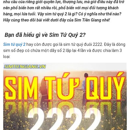
nhu cầu của riêng giới quyền lực, thượng lưu, mà giờ điều này đã trở
nên phổ biến hơn rất nhiều rồi, phổ biến với mọi đối tượng khách
hàng, mọi lứa tuổi. Vậy sim tứ quý 2 là gì? Có ý nghĩa như thế nào?
Hãy cùng theo dõi bài viết dưới đây của Sim Tiền Giang nhé!
Bạn đã hiểu gì về Sim Tứ Quý 2?
Sim tứ quý 2
hay còn được gọi là sim tứ quý đuôi 2222. Đây là dòng
sim số đẹp có chứa một dãy số 2 lặp lại 4 lần và được chia làm 3
loại: