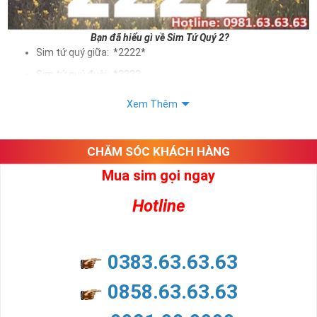
Bạn đã hiểu gì về Sim Tứ Quý 2?
Sim tứ quý giữa: *2222*
Sim tứ quý đuôi: *2222
Sim tứ quý kép: *88882222
Xem Thêm
Sim số đẹp Tứ Quý 2 hay bất kỳ dòng sim số đẹp nào đều
được định giá khác nhau phụ thuộc vào đầu số, nhà mạng cũng
như sự sắp xếp của các con số trong sim.
CHĂM SÓC KHÁCH HÀNG
Mua sim gọi ngay
Ý nghĩa sim tứ quý 2
Hotline
Theo quan niệm dân gian
Trong dân gian, con số 2 được coi là con số may mắn, nó tượng
trưng cho sự có đôi có cặp của hạnh phúc lứa đôi.
Là con số luôn mang lại những điều viên mãn, suôn sẻ và mang lại
0383.63.63.63
nhiều thành công, thăng tiến hơn.
Con số 2 còn tượng trưng cho lòng tốt, sự cân bằng, tế nhị, ổn định
0858.63.63.63
và tính hai mặt. Số 2 thúc giục chúng ta lựa chọn, dựa vào những
phán đoán của bản thân. Con số này có thể ám chỉ ngã ba cuộc