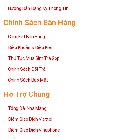
Trên đây là những chia sẻ chi tiết về dòng sim số đẹp Tứ Quý
2 đang được rất nhiều khách hàng tin tưởng lựa chọn trên thị
Hướng Dẫn Đăng Ký Thông Tin
trường sim số hiện nay. Hy vọng với những thông tin được cung
cấp trong bài viết này sẽ giúp bạn hiểu rõ ý nghĩa và các bước đặt
Chính Sách Bán Hàng
mua sim số tại Sim Tiền Giang nhanh chóng nhất.
Chúc quý khách tìm được chiếc sim Tứ quý 2 như ý!
Cam Kết Bán Hàng
Xin cám ơn và hân hạnh được phục vụ!
Điều Khoản & Điều Kiện
Thủ Tục Mua Sim Trả Góp
Chính Sách Đổi Trả
Chính Sách Bảo Mật
Hỗ Trợ Chung
Tổng Đài Nhà Mạng
Điểm Giao Dịch Viettel
Điểm Giao Dịch Vinaphone