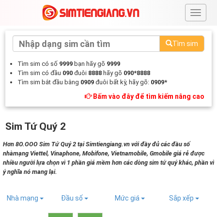
#
Tìm sim
Tìm sim có số
9999
bạn hãy gõ
9999
Tìm sim có đầu
090
đuôi
8888
hãy gõ
090*8888
Tìm sim bắt đầu bằng
0909
đuôi bất kỳ, hãy gõ:
0909*
Bấm vào đây để tìm kiếm nâng cao
Sim Tứ Quý 2
Hơn 8O.OOO Sim Tứ Quý 2 tại Simtiengiang.vn với đầy đủ các đầu số
nhàmạng Viettel, Vinaphone, Mobifone, Vietnamobile, Gmobile giá rẻ được
nhiều người lựa chọn vì 1 phần giá mềm hơn các dòng sim tứ quý khác, phần vì
ý nghĩa nó mang lại.
Nhà mạng
Đầu số
Mức giá
Sắp xếp