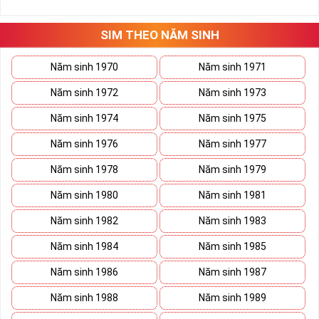
những hướng giải quyết đúng đắn nhắt.
Tất cả những ý trên đều nói lên số 2 là con số vô cùng đẹp, khi bộ
tứ 2 cùng xuất hiện trong một dãy số sim càng giúp cho ý nghĩa
SIM THEO NĂM SINH
sim tứ quý
tăng lên gấp bội. Sở hữu sim Tứ Quý 2 giúp khích lệ tinh
thần người sở hữu là không sợ bất cứ điều gì mà hãy cứ làm thì
Năm sinh 1970
Năm sinh 1971
mọi điều tốt đẹp và may mắn ắt sẽ đến.
Năm sinh 1972
Năm sinh 1973
Lợi ích sim Tứ Quý 2 mang lại là gì?
Năm sinh 1974
Năm sinh 1975
Năm sinh 1976
Năm sinh 1977
Năm sinh 1978
Năm sinh 1979
Năm sinh 1980
Năm sinh 1981
Năm sinh 1982
Năm sinh 1983
Năm sinh 1984
Năm sinh 1985
Năm sinh 1986
Năm sinh 1987
Năm sinh 1988
Năm sinh 1989