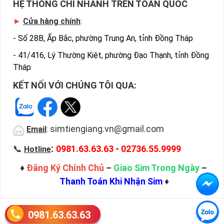
HỆ THỐNG CHI NHÁNH TRÊN TOÀN QUỐC
►
Cửa hàng chính
:
-
Số 28B, Ấp Bắc, phường Trung An, tỉnh Đồng Tháp
-
41/416, Lý Thường Kiệt, phường Đạo Thạnh, tỉnh Đồng
Tháp
KẾT NỐI VỚI CHÚNG TÔI QUA:
simtiengiang.vn@gmail.com
Email
:
:
📞
0981.63.63.63
-
02736.55.9999
Hotline
♦
Đăng Ký Chính Chủ
–
Giao Sim Trong Ngày
–
Thanh Toán Khi Nhận Sim
♦
0981.63.63.63