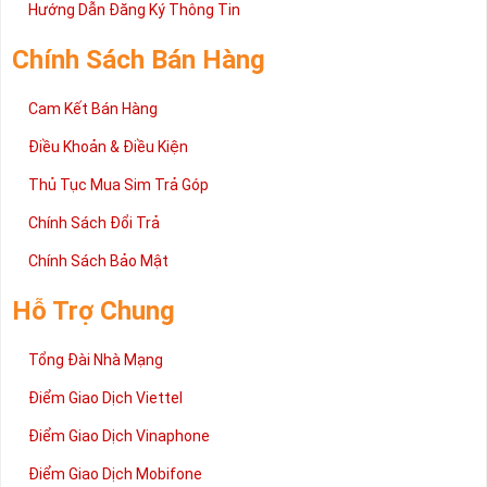
2 đang được rất nhiều khách hàng tin tưởng lựa chọn trên thị
Hướng Dẫn Đăng Ký Thông Tin
trường sim số hiện nay. Hy vọng với những thông tin được cung
cấp trong bài viết này sẽ giúp bạn hiểu rõ ý nghĩa và các bước đặt
Chính Sách Bán Hàng
mua sim số tại Sim Tiền Giang nhanh chóng nhất.
Chúc quý khách tìm được chiếc sim Tứ quý 2 như ý!
Cam Kết Bán Hàng
Xin cám ơn và hân hạnh được phục vụ!
Điều Khoản & Điều Kiện
Thủ Tục Mua Sim Trả Góp
Chính Sách Đổi Trả
Chính Sách Bảo Mật
Hỗ Trợ Chung
Tổng Đài Nhà Mạng
Điểm Giao Dịch Viettel
Điểm Giao Dịch Vinaphone
Điểm Giao Dịch Mobifone