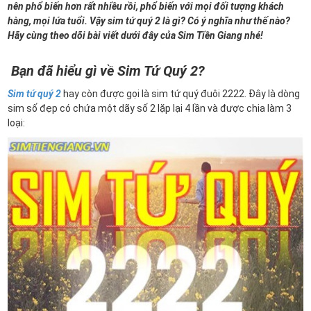
nên phổ biến hơn rất nhiều rồi, phổ biến với mọi đối tượng khách
hàng, mọi lứa tuổi. Vậy sim tứ quý 2 là gì? Có ý nghĩa như thế nào?
Hãy cùng theo dõi bài viết dưới đây của Sim Tiền Giang nhé!
Bạn đã hiểu gì về Sim Tứ Quý 2?
Sim tứ quý 2
hay còn được gọi là sim tứ quý đuôi 2222. Đây là dòng
sim số đẹp có chứa một dãy số 2 lặp lại 4 lần và được chia làm 3
loại: