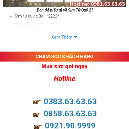
Bạn đã hiểu gì về Sim Tứ Quý 2?
Sim tứ quý giữa: *2222*
Sim tứ quý đuôi: *2222
Sim tứ quý kép: *88882222
Xem Thêm
Sim số đẹp Tứ Quý 2 hay bất kỳ dòng sim số đẹp nào đều
được định giá khác nhau phụ thuộc vào đầu số, nhà mạng cũng
như sự sắp xếp của các con số trong sim.
CHĂM SÓC KHÁCH HÀNG
Mua sim gọi ngay
Ý nghĩa sim tứ quý 2
Hotline
Theo quan niệm dân gian
Trong dân gian, con số 2 được coi là con số may mắn, nó tượng
trưng cho sự có đôi có cặp của hạnh phúc lứa đôi.
Là con số luôn mang lại những điều viên mãn, suôn sẻ và mang lại
0383.63.63.63
nhiều thành công, thăng tiến hơn.
Con số 2 còn tượng trưng cho lòng tốt, sự cân bằng, tế nhị, ổn định
0858.63.63.63
và tính hai mặt. Số 2 thúc giục chúng ta lựa chọn, dựa vào những
phán đoán của bản thân. Con số này có thể ám chỉ ngã ba cuộc
0921.90.9999
đời, nơi bạn phải đưa ra những quyết định quan trọng.