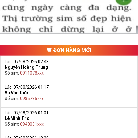
một số phải vừa đẹp, vừa tốt về phong thủy thì mới là sim hoàn
hảo. Vậy phải làm sao?
- Cách nhanh nhất để chọn mua được Sim Tứ Quý 2 là bạn vào
trang chủ của Sim Tiền Giang, chọn mục “
Sim giảm giá
“ ở ngay đầu
trang chủ. Đây là danh sách sim được đại lý giảm giá vì một số lý
do nên bạn có thể chọn mua được số đẹp lại có giá cực rẻ nữa.
Ngoài ra quý khách chưa ưng ý về Sim Tứ Quý 2 có cũng thể tham
ĐƠN HÀNG MỚI
khảo thêm Sim Vinaphone,Sim Gmobile,
Sim Tứ Quý Giữa
..
Lúc: 07/08/2026 02:43
Nguyễn Hoàng Trung
Số sim:
0911078xxx
Lúc: 07/08/2026 01:17
Vũ Văn Đức
Số sim:
0985785xxx
Lúc: 07/08/2026 01:01
Lê Minh Thọ
Số sim:
0943031xxx