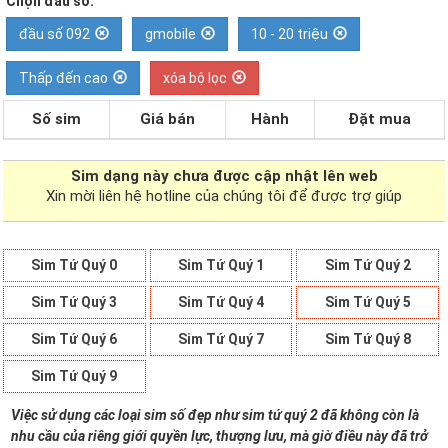
Chọn đầu số:
đầu số 092
gmobile
10 - 20 triệu
Thấp đến cao
xóa bộ lọc
Số sim
Giá bán
Hành
Đặt mua
Sim dạng
này chưa được cập nhật lên web
Xin mời liên hệ hotline của chúng tôi để được trợ giúp
Sim Tứ Quý 0
Sim Tứ Quý 1
Sim Tứ Quý 2
Sim Tứ Quý 3
Sim Tứ Quý 4
Sim Tứ Quý 5
Sim Tứ Quý 6
Sim Tứ Quý 7
Sim Tứ Quý 8
Sim Tứ Quý 9
Việc sử dụng các loại sim số đẹp như sim tứ quý 2 đã không còn là
nhu cầu của riêng giới quyền lực, thượng lưu, mà giờ điều này đã trở