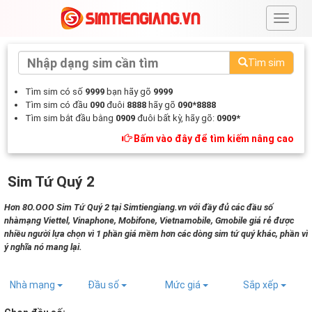
#
Tìm sim
Tìm sim có số
9999
bạn hãy gõ
9999
Tìm sim có đầu
090
đuôi
8888
hãy gõ
090*8888
Tìm sim bắt đầu bằng
0909
đuôi bất kỳ, hãy gõ:
0909*
Bấm vào đây để tìm kiếm nâng cao
Sim Tứ Quý 2
Hơn 8O.OOO Sim Tứ Quý 2 tại Simtiengiang.vn với đầy đủ các đầu số
nhàmạng Viettel, Vinaphone, Mobifone, Vietnamobile, Gmobile giá rẻ được
nhiều người lựa chọn vì 1 phần giá mềm hơn các dòng sim tứ quý khác, phần vì
ý nghĩa nó mang lại.
Nhà mạng
Đầu số
Mức giá
Sắp xếp