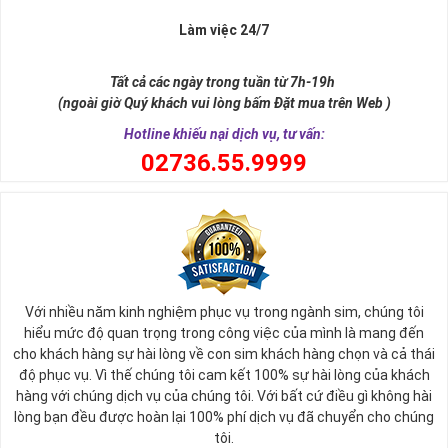
Làm việc 24/7
Tất cả các ngày trong tuần từ 7h-19h
(ngoài giờ Quý khách vui lòng bấm Đặt mua trên Web )
Hotline khiếu nại dịch vụ, tư vấn:
0
2736.55.9999
Ý nghĩa sim tứ quý 2
Với nhiều năm kinh nghiệm phục vụ trong ngành sim, chúng tôi
Theo quan niệm phong thủy
hiểu mức độ quan trọng trong công việc của mình là mang đến
Số 2 tượng trưng cho sự cân bằng, hài hòa của âm dương và đất
cho khách hàng sự hài lòng về con sim khách hàng chọn và cả thái
trời. Sự cân bằng này giúp cho mọi việc đều thuận lợi và mang lại
độ phục vụ. Vì thế chúng tôi cam kết 100% sự hài lòng của khách
nhiều may mắn trong cuộc sống và kinh doanh.
hàng với chúng dịch vụ của chúng tôi. Với bất cứ điều gì không hài
Số 2 còn biểu trưng cho lòng tốt, sự ổn định và tính hai mặt của
lòng bạn đều được hoàn lại 100% phí dịch vụ đã chuyển cho chúng
mọi vấn đề. Số 2 giúp cho họ có được sự lựa chọn, để đưa ra
tôi.