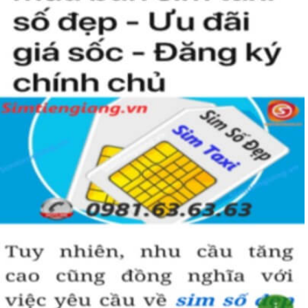
người khác cũng sẽ biết được vị trí của bạn trong xã hội là như thế
nào rồi?
Hướng dẫn mua Sim Tứ Quý 2 tại
Simtiengiang.vn.
Sim Tiền Giang là đơn vị cung cấp
sim số đẹp
Tứ Quý, sim giá rẻ uy
tín chất lượng.
Chọn mua sim số đẹp thường mất nhiều thời gian ở khoản lựa số,