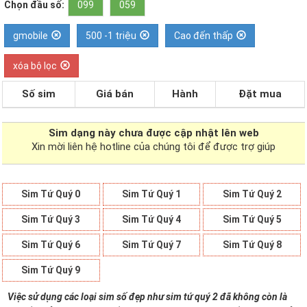
Chọn đầu số:
099
059
gmobile
500 -1 triệu
Cao đến thấp
xóa bộ lọc
Số sim
Giá bán
Hành
Đặt mua
Sim dạng
này chưa được cập nhật lên web
Xin mời liên hệ hotline của chúng tôi để được trợ giúp
Sim Tứ Quý 0
Sim Tứ Quý 1
Sim Tứ Quý 2
Sim Tứ Quý 3
Sim Tứ Quý 4
Sim Tứ Quý 5
Sim Tứ Quý 6
Sim Tứ Quý 7
Sim Tứ Quý 8
Sim Tứ Quý 9
Việc sử dụng các loại sim số đẹp như sim tứ quý 2 đã không còn là