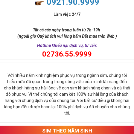
0921.90.9999
đời, nơi bạn phải đưa ra những quyết định quan trọng.
Làm việc 24/7
Tất cả các ngày trong tuần từ 7h-19h
(ngoài giờ Quý khách vui lòng bấm Đặt mua trên Web )
Hotline khiếu nại dịch vụ, tư vấn:
0
2736.55.9999
Ý nghĩa sim tứ quý 2
Với nhiều năm kinh nghiệm phục vụ trong ngành sim, chúng tôi
Theo quan niệm phong thủy
hiểu mức độ quan trọng trong công việc của mình là mang đến
Số 2 tượng trưng cho sự cân bằng, hài hòa của âm dương và đất
cho khách hàng sự hài lòng về con sim khách hàng chọn và cả thái
trời. Sự cân bằng này giúp cho mọi việc đều thuận lợi và mang lại
độ phục vụ. Vì thế chúng tôi cam kết 100% sự hài lòng của khách
nhiều may mắn trong cuộc sống và kinh doanh.
hàng với chúng dịch vụ của chúng tôi. Với bất cứ điều gì không hài
Số 2 còn biểu trưng cho lòng tốt, sự ổn định và tính hai mặt của
lòng bạn đều được hoàn lại 100% phí dịch vụ đã chuyển cho chúng
mọi vấn đề. Số 2 giúp cho họ có được sự lựa chọn, để đưa ra