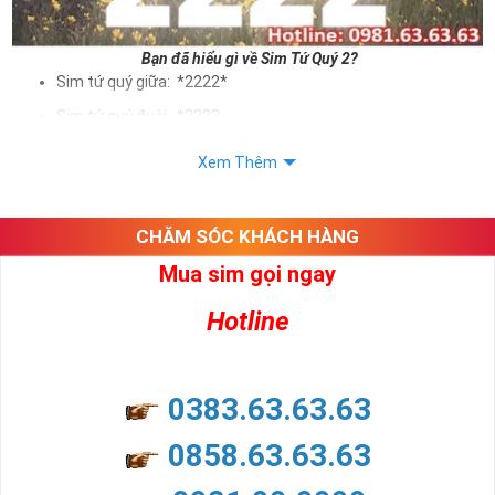
Bạn đã hiểu gì về Sim Tứ Quý 2?
Sim tứ quý giữa: *2222*
Sim tứ quý đuôi: *2222
Sim tứ quý kép: *88882222
Xem Thêm
Sim số đẹp Tứ Quý 2 hay bất kỳ dòng sim số đẹp nào đều
được định giá khác nhau phụ thuộc vào đầu số, nhà mạng cũng
như sự sắp xếp của các con số trong sim.
CHĂM SÓC KHÁCH HÀNG
Mua sim gọi ngay
Ý nghĩa sim tứ quý 2
Hotline
Theo quan niệm dân gian
Trong dân gian, con số 2 được coi là con số may mắn, nó tượng
trưng cho sự có đôi có cặp của hạnh phúc lứa đôi.
Là con số luôn mang lại những điều viên mãn, suôn sẻ và mang lại
0383.63.63.63
nhiều thành công, thăng tiến hơn.
Con số 2 còn tượng trưng cho lòng tốt, sự cân bằng, tế nhị, ổn định
0858.63.63.63
và tính hai mặt. Số 2 thúc giục chúng ta lựa chọn, dựa vào những
phán đoán của bản thân. Con số này có thể ám chỉ ngã ba cuộc