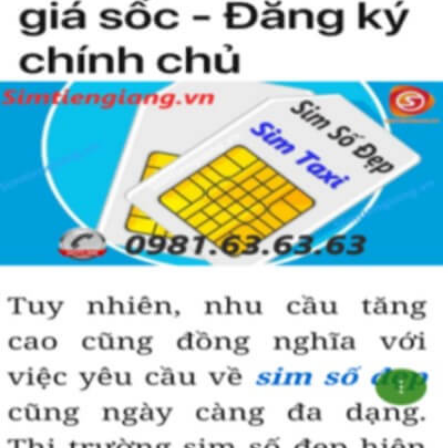
Hướng dẫn mua Sim Tứ Quý 2 tại
Simtiengiang.vn.
Sim Tiền Giang là đơn vị cung cấp
sim số đẹp
Tứ Quý, sim giá rẻ uy
tín chất lượng.
Chọn mua sim số đẹp thường mất nhiều thời gian ở khoản lựa số,
một số phải vừa đẹp, vừa tốt về phong thủy thì mới là sim hoàn
hảo. Vậy phải làm sao?
- Cách nhanh nhất để chọn mua được Sim Tứ Quý 2 là bạn vào
trang chủ của Sim Tiền Giang, chọn mục “
Sim giảm giá
“ ở ngay đầu
trang chủ. Đây là danh sách sim được đại lý giảm giá vì một số lý
do nên bạn có thể chọn mua được số đẹp lại có giá cực rẻ nữa.
Ngoài ra quý khách chưa ưng ý về Sim Tứ Quý 2 có cũng thể tham
khảo thêm Sim Vinaphone,Sim Gmobile,
Sim Tứ Quý Giữa
..
Hướng dẫn mua Sim Tứ Quý 2 tại Simtiengiang.vn