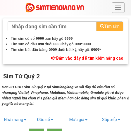
#
Tìm sim
Tìm sim có số
9999
bạn hãy gõ
9999
Tìm sim có đầu
090
đuôi
8888
hãy gõ
090*8888
Tìm sim bắt đầu bằng
0909
đuôi bất kỳ, hãy gõ:
0909*
Bấm vào đây để tìm kiếm nâng cao
Sim Tứ Quý 2
Hơn 8O.OOO Sim Tứ Quý 2 tại Simtiengiang.vn với đầy đủ các đầu số
nhàmạng Viettel, Vinaphone, Mobifone, Vietnamobile, Gmobile giá rẻ được
nhiều người lựa chọn vì 1 phần giá mềm hơn các dòng sim tứ quý khác, phần vì
ý nghĩa nó mang lại.
Nhà mạng
Đầu số
Mức giá
Sắp xếp