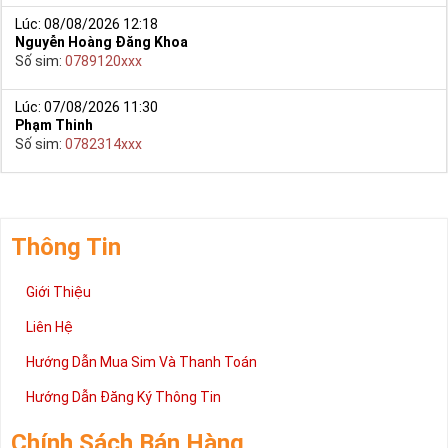
cấp trong bài viết này sẽ giúp bạn hiểu rõ ý nghĩa và các bước đặt
Lúc: 08/08/2026 12:42
mua sim số tại Sim Tiền Giang nhanh chóng nhất.
Mạnh
Số sim:
0948333xxx
Chúc quý khách tìm được chiếc sim Tứ quý 2 như ý!
Xin cám ơn và hân hạnh được phục vụ!
Lúc: 08/08/2026 12:18
Nguyễn Hoàng Đăng Khoa
Số sim:
0789120xxx
Lúc: 07/08/2026 11:30
Phạm Thinh
Số sim:
0782314xxx
Thông Tin
Giới Thiệu
Liên Hệ
Hướng Dẫn Mua Sim Và Thanh Toán