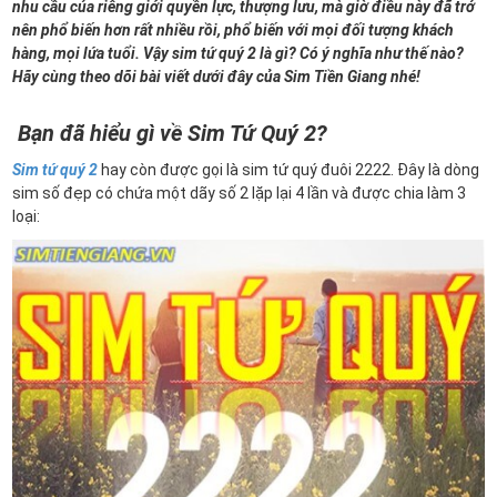
nhu cầu của riêng giới quyền lực, thượng lưu, mà giờ điều này đã trở
nên phổ biến hơn rất nhiều rồi, phổ biến với mọi đối tượng khách
hàng, mọi lứa tuổi. Vậy sim tứ quý 2 là gì? Có ý nghĩa như thế nào?
Hãy cùng theo dõi bài viết dưới đây của Sim Tiền Giang nhé!
Bạn đã hiểu gì về Sim Tứ Quý 2?
Sim tứ quý 2
hay còn được gọi là sim tứ quý đuôi 2222. Đây là dòng
sim số đẹp có chứa một dãy số 2 lặp lại 4 lần và được chia làm 3
loại: