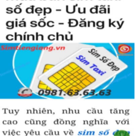
người khác cũng sẽ biết được vị trí của bạn trong xã hội là như thế
nào rồi?
Hướng dẫn mua Sim Tứ Quý 2 tại
Simtiengiang.vn.
Sim Tiền Giang là đơn vị cung cấp
sim số đẹp
Tứ Quý, sim giá rẻ uy
tín chất lượng.
Chọn mua sim số đẹp thường mất nhiều thời gian ở khoản lựa số,