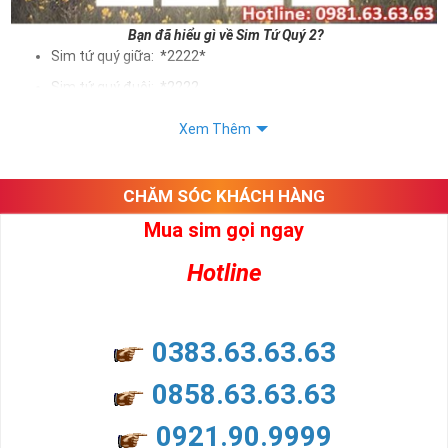
Bạn đã hiểu gì về Sim Tứ Quý 2?
Sim tứ quý giữa: *2222*
Sim tứ quý đuôi: *2222
Sim tứ quý kép: *88882222
Xem Thêm
Sim số đẹp Tứ Quý 2 hay bất kỳ dòng sim số đẹp nào đều
được định giá khác nhau phụ thuộc vào đầu số, nhà mạng cũng
như sự sắp xếp của các con số trong sim.
CHĂM SÓC KHÁCH HÀNG
Mua sim gọi ngay
Ý nghĩa sim tứ quý 2
Hotline
Theo quan niệm dân gian
Trong dân gian, con số 2 được coi là con số may mắn, nó tượng
trưng cho sự có đôi có cặp của hạnh phúc lứa đôi.
Là con số luôn mang lại những điều viên mãn, suôn sẻ và mang lại
0383.63.63.63
nhiều thành công, thăng tiến hơn.
Con số 2 còn tượng trưng cho lòng tốt, sự cân bằng, tế nhị, ổn định
0858.63.63.63
và tính hai mặt. Số 2 thúc giục chúng ta lựa chọn, dựa vào những
phán đoán của bản thân. Con số này có thể ám chỉ ngã ba cuộc
0921.90.9999
đời, nơi bạn phải đưa ra những quyết định quan trọng.