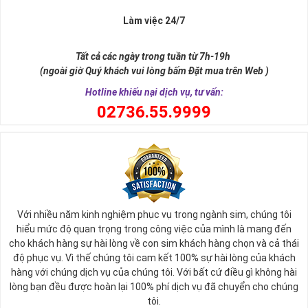
Làm việc 24/7
Tất cả các ngày trong tuần từ 7h-19h
(ngoài giờ Quý khách vui lòng bấm Đặt mua trên Web )
Hotline khiếu nại dịch vụ, tư vấn:
0
2736.55.9999
Ý nghĩa sim tứ quý 2
Với nhiều năm kinh nghiệm phục vụ trong ngành sim, chúng tôi
Theo quan niệm phong thủy
hiểu mức độ quan trọng trong công việc của mình là mang đến
Số 2 tượng trưng cho sự cân bằng, hài hòa của âm dương và đất
cho khách hàng sự hài lòng về con sim khách hàng chọn và cả thái
trời. Sự cân bằng này giúp cho mọi việc đều thuận lợi và mang lại
độ phục vụ. Vì thế chúng tôi cam kết 100% sự hài lòng của khách
nhiều may mắn trong cuộc sống và kinh doanh.
hàng với chúng dịch vụ của chúng tôi. Với bất cứ điều gì không hài
Số 2 còn biểu trưng cho lòng tốt, sự ổn định và tính hai mặt của
lòng bạn đều được hoàn lại 100% phí dịch vụ đã chuyển cho chúng
mọi vấn đề. Số 2 giúp cho họ có được sự lựa chọn, để đưa ra
tôi.