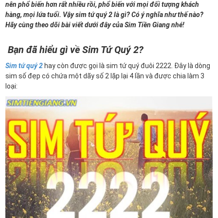
nên phổ biến hơn rất nhiều rồi, phổ biến với mọi đối tượng khách
hàng, mọi lứa tuổi. Vậy sim tứ quý 2 là gì? Có ý nghĩa như thế nào?
Hãy cùng theo dõi bài viết dưới đây của Sim Tiền Giang nhé!
Bạn đã hiểu gì về Sim Tứ Quý 2?
Sim tứ quý 2
hay còn được gọi là sim tứ quý đuôi 2222. Đây là dòng
sim số đẹp có chứa một dãy số 2 lặp lại 4 lần và được chia làm 3
loại: