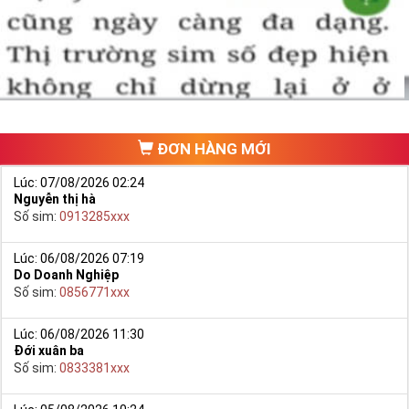
một số phải vừa đẹp, vừa tốt về phong thủy thì mới là sim hoàn
hảo. Vậy phải làm sao?
- Cách nhanh nhất để chọn mua được Sim Tứ Quý 2 là bạn vào
trang chủ của Sim Tiền Giang, chọn mục “
Sim giảm giá
“ ở ngay đầu
trang chủ. Đây là danh sách sim được đại lý giảm giá vì một số lý
do nên bạn có thể chọn mua được số đẹp lại có giá cực rẻ nữa.
Ngoài ra quý khách chưa ưng ý về Sim Tứ Quý 2 có cũng thể tham
ĐƠN HÀNG MỚI
khảo thêm Sim Vinaphone,Sim Gmobile,
Sim Tứ Quý Giữa
..
Lúc: 07/08/2026 02:24
Nguyễn thị hà
Số sim:
0913285xxx
Lúc: 06/08/2026 07:19
Do Doanh Nghiệp
Số sim:
0856771xxx
Lúc: 06/08/2026 11:30
Đới xuân ba
Số sim:
0833381xxx