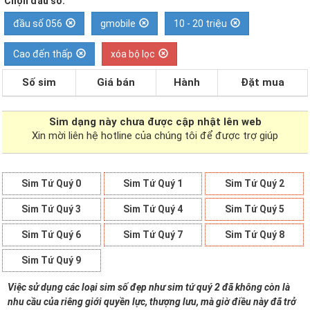
Chọn đầu số:
đầu số 056
gmobile
10 - 20 triệu
Cao đến thấp
xóa bộ lọc
Số sim
Giá bán
Hành
Đặt mua
Sim dạng
này chưa được cập nhật lên web
Xin mời liên hệ hotline của chúng tôi để được trợ giúp
Sim Tứ Quý 0
Sim Tứ Quý 1
Sim Tứ Quý 2
Sim Tứ Quý 3
Sim Tứ Quý 4
Sim Tứ Quý 5
Sim Tứ Quý 6
Sim Tứ Quý 7
Sim Tứ Quý 8
Sim Tứ Quý 9
Việc sử dụng các loại sim số đẹp như sim tứ quý 2 đã không còn là
nhu cầu của riêng giới quyền lực, thượng lưu, mà giờ điều này đã trở