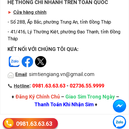
HỆ THỐNG CHI NHÁNH TRÊN TOÀN QUỐC
►
Cửa hàng chính
:
-
Số 28B, Ấp Bắc, phường Trung An, tỉnh Đồng Tháp
-
41/416, Lý Thường Kiệt, phường Đạo Thạnh, tỉnh Đồng
Tháp
KẾT NỐI VỚI CHÚNG TÔI QUA:
simtiengiang.vn@gmail.com
Email
:
:
📞
0981.63.63.63
-
02736.55.9999
Hotline
♦
Đăng Ký Chính Chủ
–
Giao Sim Trong Ngày
–
Thanh Toán Khi Nhận Sim
♦
0981.63.63.63