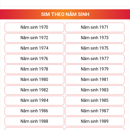
những hướng giải quyết đúng đắn nhắt.
Tất cả những ý trên đều nói lên số 2 là con số vô cùng đẹp, khi bộ
tứ 2 cùng xuất hiện trong một dãy số sim càng giúp cho ý nghĩa
SIM THEO NĂM SINH
sim tứ quý
tăng lên gấp bội. Sở hữu sim Tứ Quý 2 giúp khích lệ tinh
thần người sở hữu là không sợ bất cứ điều gì mà hãy cứ làm thì
Năm sinh 1970
Năm sinh 1971
mọi điều tốt đẹp và may mắn ắt sẽ đến.
Năm sinh 1972
Năm sinh 1973
Lợi ích sim Tứ Quý 2 mang lại là gì?
Năm sinh 1974
Năm sinh 1975
Năm sinh 1976
Năm sinh 1977
Năm sinh 1978
Năm sinh 1979
Năm sinh 1980
Năm sinh 1981
Năm sinh 1982
Năm sinh 1983
Năm sinh 1984
Năm sinh 1985
Năm sinh 1986
Năm sinh 1987
Năm sinh 1988
Năm sinh 1989