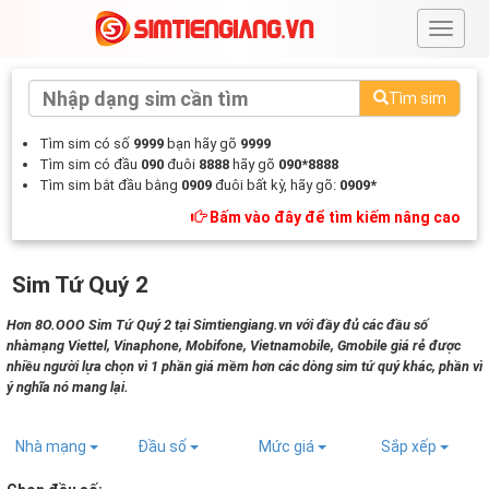
#
Tìm sim
Tìm sim có số
9999
bạn hãy gõ
9999
Tìm sim có đầu
090
đuôi
8888
hãy gõ
090*8888
Tìm sim bắt đầu bằng
0909
đuôi bất kỳ, hãy gõ:
0909*
Bấm vào đây để tìm kiếm nâng cao
Sim Tứ Quý 2
Hơn 8O.OOO Sim Tứ Quý 2 tại Simtiengiang.vn với đầy đủ các đầu số
nhàmạng Viettel, Vinaphone, Mobifone, Vietnamobile, Gmobile giá rẻ được
nhiều người lựa chọn vì 1 phần giá mềm hơn các dòng sim tứ quý khác, phần vì
ý nghĩa nó mang lại.
Nhà mạng
Đầu số
Mức giá
Sắp xếp