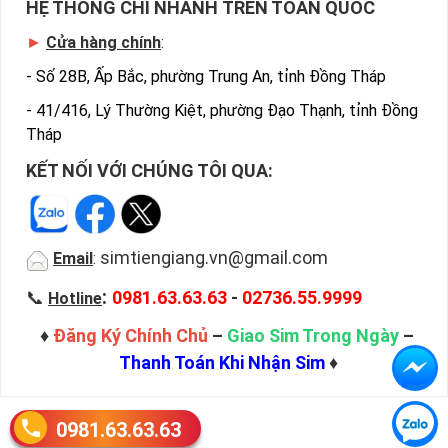
HỆ THỐNG CHI NHÁNH TRÊN TOÀN QUỐC
►
Cửa hàng chính
:
-
Số 28B, Ấp Bắc, phường Trung An, tỉnh Đồng Tháp
-
41/416, Lý Thường Kiệt, phường Đạo Thạnh, tỉnh Đồng
Tháp
KẾT NỐI VỚI CHÚNG TÔI QUA:
simtiengiang.vn@gmail.com
Email
:
:
📞
0981.63.63.63
-
02736.55.9999
Hotline
♦
Đăng Ký Chính Chủ
–
Giao Sim Trong Ngày
–
Thanh Toán Khi Nhận Sim
♦
0981.63.63.63