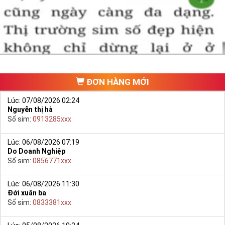
một số phải vừa đẹp, vừa tốt về phong thủy thì mới là sim hoàn
hảo. Vậy phải làm sao?
- Cách nhanh nhất để chọn mua được Sim Tứ Quý 2 là bạn vào
trang chủ của Sim Tiền Giang, chọn mục “
Sim giảm giá
“ ở ngay đầu
trang chủ. Đây là danh sách sim được đại lý giảm giá vì một số lý
do nên bạn có thể chọn mua được số đẹp lại có giá cực rẻ nữa.
Ngoài ra quý khách chưa ưng ý về Sim Tứ Quý 2 có cũng thể tham
ĐƠN HÀNG MỚI
khảo thêm Sim Vinaphone,Sim Gmobile,
Sim Tứ Quý Giữa
..
Lúc: 07/08/2026 02:24
Nguyễn thị hà
Số sim:
0913285xxx
Lúc: 06/08/2026 07:19
Do Doanh Nghiệp
Số sim:
0856771xxx
Lúc: 06/08/2026 11:30
Đới xuân ba
Số sim:
0833381xxx