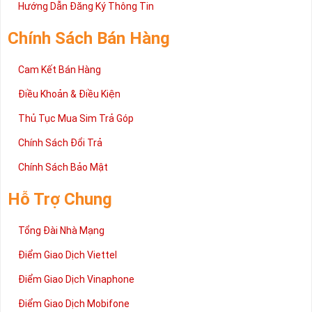
2 đang được rất nhiều khách hàng tin tưởng lựa chọn trên thị
Hướng Dẫn Đăng Ký Thông Tin
trường sim số hiện nay. Hy vọng với những thông tin được cung
cấp trong bài viết này sẽ giúp bạn hiểu rõ ý nghĩa và các bước đặt
Chính Sách Bán Hàng
mua sim số tại Sim Tiền Giang nhanh chóng nhất.
Chúc quý khách tìm được chiếc sim Tứ quý 2 như ý!
Cam Kết Bán Hàng
Xin cám ơn và hân hạnh được phục vụ!
Điều Khoản & Điều Kiện
Thủ Tục Mua Sim Trả Góp
Chính Sách Đổi Trả
Chính Sách Bảo Mật
Hỗ Trợ Chung
Tổng Đài Nhà Mạng
Điểm Giao Dịch Viettel
Điểm Giao Dịch Vinaphone
Điểm Giao Dịch Mobifone