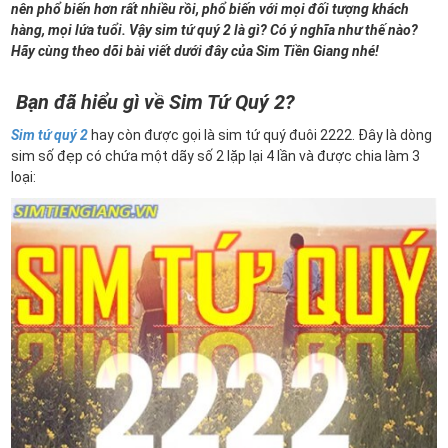
nên phổ biến hơn rất nhiều rồi, phổ biến với mọi đối tượng khách
hàng, mọi lứa tuổi. Vậy sim tứ quý 2 là gì? Có ý nghĩa như thế nào?
Hãy cùng theo dõi bài viết dưới đây của Sim Tiền Giang nhé!
Bạn đã hiểu gì về Sim Tứ Quý 2?
Sim tứ quý 2
hay còn được gọi là sim tứ quý đuôi 2222. Đây là dòng
sim số đẹp có chứa một dãy số 2 lặp lại 4 lần và được chia làm 3
loại: