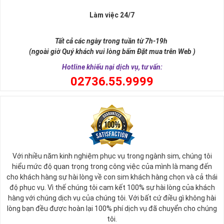
Làm việc 24/7
Tất cả các ngày trong tuần từ 7h-19h
(ngoài giờ Quý khách vui lòng bấm Đặt mua trên Web )
Hotline khiếu nại dịch vụ, tư vấn:
0
2736.55.9999
Ý nghĩa sim tứ quý 2
Với nhiều năm kinh nghiệm phục vụ trong ngành sim, chúng tôi
Theo quan niệm phong thủy
hiểu mức độ quan trọng trong công việc của mình là mang đến
Số 2 tượng trưng cho sự cân bằng, hài hòa của âm dương và đất
cho khách hàng sự hài lòng về con sim khách hàng chọn và cả thái
trời. Sự cân bằng này giúp cho mọi việc đều thuận lợi và mang lại
độ phục vụ. Vì thế chúng tôi cam kết 100% sự hài lòng của khách
nhiều may mắn trong cuộc sống và kinh doanh.
hàng với chúng dịch vụ của chúng tôi. Với bất cứ điều gì không hài
Số 2 còn biểu trưng cho lòng tốt, sự ổn định và tính hai mặt của
lòng bạn đều được hoàn lại 100% phí dịch vụ đã chuyển cho chúng
mọi vấn đề. Số 2 giúp cho họ có được sự lựa chọn, để đưa ra
tôi.