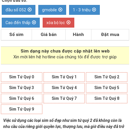
Chọn đầu số:
đầu số 052
gmobile
1 - 3 triệu
Cao đến thấp
xóa bộ lọc
Số sim
Giá bán
Hành
Đặt mua
Sim dạng
này chưa được cập nhật lên web
Xin mời liên hệ hotline của chúng tôi để được trợ giúp
Sim Tứ Quý 0
Sim Tứ Quý 1
Sim Tứ Quý 2
Sim Tứ Quý 3
Sim Tứ Quý 4
Sim Tứ Quý 5
Sim Tứ Quý 6
Sim Tứ Quý 7
Sim Tứ Quý 8
Sim Tứ Quý 9
Việc sử dụng các loại sim số đẹp như sim tứ quý 2 đã không còn là
nhu cầu của riêng giới quyền lực, thượng lưu, mà giờ điều này đã trở