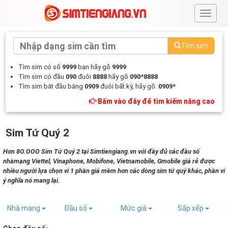
#
Tìm sim
Tìm sim có số
9999
bạn hãy gõ
9999
Tìm sim có đầu
090
đuôi
8888
hãy gõ
090*8888
Tìm sim bắt đầu bằng
0909
đuôi bất kỳ, hãy gõ:
0909*
Bấm vào đây để tìm kiếm nâng cao
Sim Tứ Quý 2
Hơn 8O.OOO Sim Tứ Quý 2 tại Simtiengiang.vn với đầy đủ các đầu số
nhàmạng Viettel, Vinaphone, Mobifone, Vietnamobile, Gmobile giá rẻ được
nhiều người lựa chọn vì 1 phần giá mềm hơn các dòng sim tứ quý khác, phần vì
ý nghĩa nó mang lại.
Nhà mạng
Đầu số
Mức giá
Sắp xếp