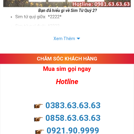
Bạn đã hiểu gì về Sim Tứ Quý 2?
Sim tứ quý giữa: *2222*
Sim tứ quý đuôi: *2222
Sim tứ quý kép: *88882222
Xem Thêm
Sim số đẹp Tứ Quý 2 hay bất kỳ dòng sim số đẹp nào đều
được định giá khác nhau phụ thuộc vào đầu số, nhà mạng cũng
như sự sắp xếp của các con số trong sim.
CHĂM SÓC KHÁCH HÀNG
Mua sim gọi ngay
Ý nghĩa sim tứ quý 2
Hotline
Theo quan niệm dân gian
Trong dân gian, con số 2 được coi là con số may mắn, nó tượng
trưng cho sự có đôi có cặp của hạnh phúc lứa đôi.
Là con số luôn mang lại những điều viên mãn, suôn sẻ và mang lại
0383.63.63.63
nhiều thành công, thăng tiến hơn.
Con số 2 còn tượng trưng cho lòng tốt, sự cân bằng, tế nhị, ổn định
0858.63.63.63
và tính hai mặt. Số 2 thúc giục chúng ta lựa chọn, dựa vào những
phán đoán của bản thân. Con số này có thể ám chỉ ngã ba cuộc
0921.90.9999
đời, nơi bạn phải đưa ra những quyết định quan trọng.