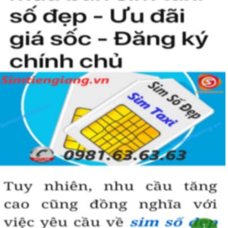
người khác cũng sẽ biết được vị trí của bạn trong xã hội là như thế
nào rồi?
Hướng dẫn mua Sim Tứ Quý 2 tại
Simtiengiang.vn.
Sim Tiền Giang là đơn vị cung cấp
sim số đẹp
Tứ Quý, sim giá rẻ uy
tín chất lượng.
Chọn mua sim số đẹp thường mất nhiều thời gian ở khoản lựa số,