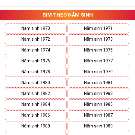
những hướng giải quyết đúng đắn nhắt.
Tất cả những ý trên đều nói lên số 2 là con số vô cùng đẹp, khi bộ
tứ 2 cùng xuất hiện trong một dãy số sim càng giúp cho ý nghĩa
SIM THEO NĂM SINH
sim tứ quý
tăng lên gấp bội. Sở hữu sim Tứ Quý 2 giúp khích lệ tinh
thần người sở hữu là không sợ bất cứ điều gì mà hãy cứ làm thì
Năm sinh 1970
Năm sinh 1971
mọi điều tốt đẹp và may mắn ắt sẽ đến.
Năm sinh 1972
Năm sinh 1973
Lợi ích sim Tứ Quý 2 mang lại là gì?
Năm sinh 1974
Năm sinh 1975
Năm sinh 1976
Năm sinh 1977
Năm sinh 1978
Năm sinh 1979
Năm sinh 1980
Năm sinh 1981
Năm sinh 1982
Năm sinh 1983
Năm sinh 1984
Năm sinh 1985
Năm sinh 1986
Năm sinh 1987
Năm sinh 1988
Năm sinh 1989