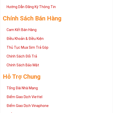
Trên đây là những chia sẻ chi tiết về dòng sim số đẹp Tứ Quý
2 đang được rất nhiều khách hàng tin tưởng lựa chọn trên thị
Hướng Dẫn Đăng Ký Thông Tin
trường sim số hiện nay. Hy vọng với những thông tin được cung
cấp trong bài viết này sẽ giúp bạn hiểu rõ ý nghĩa và các bước đặt
Chính Sách Bán Hàng
mua sim số tại Sim Tiền Giang nhanh chóng nhất.
Chúc quý khách tìm được chiếc sim Tứ quý 2 như ý!
Cam Kết Bán Hàng
Xin cám ơn và hân hạnh được phục vụ!
Điều Khoản & Điều Kiện
Thủ Tục Mua Sim Trả Góp
Chính Sách Đổi Trả
Chính Sách Bảo Mật
Hỗ Trợ Chung
Tổng Đài Nhà Mạng
Điểm Giao Dịch Viettel
Điểm Giao Dịch Vinaphone