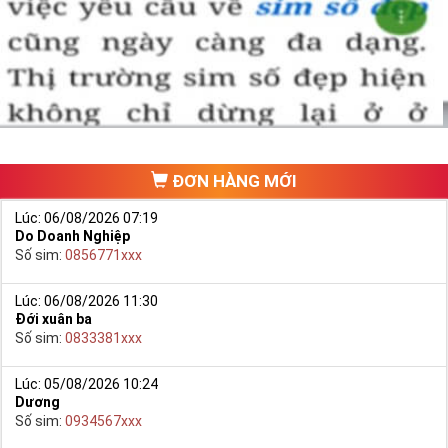
Chọn mua sim số đẹp thường mất nhiều thời gian ở khoản lựa số,
một số phải vừa đẹp, vừa tốt về phong thủy thì mới là sim hoàn
hảo. Vậy phải làm sao?
- Cách nhanh nhất để chọn mua được Sim Tứ Quý 2 là bạn vào
trang chủ của Sim Tiền Giang, chọn mục “
Sim giảm giá
“ ở ngay đầu
trang chủ. Đây là danh sách sim được đại lý giảm giá vì một số lý
do nên bạn có thể chọn mua được số đẹp lại có giá cực rẻ nữa.
Ngoài ra quý khách chưa ưng ý về Sim Tứ Quý 2 có cũng thể tham
ĐƠN HÀNG MỚI
khảo thêm Sim Vinaphone,Sim Gmobile,
Sim Tứ Quý Giữa
..
Lúc: 06/08/2026 07:19
Do Doanh Nghiệp
Số sim:
0856771xxx
Lúc: 06/08/2026 11:30
Đới xuân ba
Số sim:
0833381xxx
Lúc: 05/08/2026 10:24
Dương
Số sim:
0934567xxx