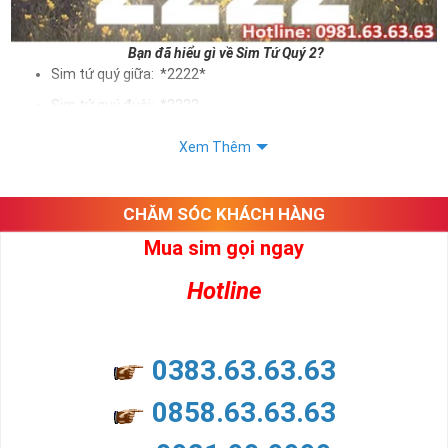
Bạn đã hiểu gì về Sim Tứ Quý 2?
Sim tứ quý giữa: *2222*
Sim tứ quý đuôi: *2222
Sim tứ quý kép: *88882222
Xem Thêm
Sim số đẹp Tứ Quý 2 hay bất kỳ dòng sim số đẹp nào đều
được định giá khác nhau phụ thuộc vào đầu số, nhà mạng cũng
như sự sắp xếp của các con số trong sim.
CHĂM SÓC KHÁCH HÀNG
Mua sim gọi ngay
Ý nghĩa sim tứ quý 2
Hotline
Theo quan niệm dân gian
Trong dân gian, con số 2 được coi là con số may mắn, nó tượng
trưng cho sự có đôi có cặp của hạnh phúc lứa đôi.
Là con số luôn mang lại những điều viên mãn, suôn sẻ và mang lại
0383.63.63.63
nhiều thành công, thăng tiến hơn.
Con số 2 còn tượng trưng cho lòng tốt, sự cân bằng, tế nhị, ổn định
0858.63.63.63
và tính hai mặt. Số 2 thúc giục chúng ta lựa chọn, dựa vào những
phán đoán của bản thân. Con số này có thể ám chỉ ngã ba cuộc