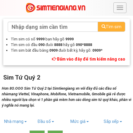
#
Tìm sim
Tìm sim có số
9999
bạn hãy gõ
9999
Tìm sim có đầu
090
đuôi
8888
hãy gõ
090*8888
Tìm sim bắt đầu bằng
0909
đuôi bất kỳ, hãy gõ:
0909*
Bấm vào đây để tìm kiếm nâng cao
Sim Tứ Quý 2
Hơn 8O.OOO Sim Tứ Quý 2 tại Simtiengiang.vn với đầy đủ các đầu số
nhàmạng Viettel, Vinaphone, Mobifone, Vietnamobile, Gmobile giá rẻ được
nhiều người lựa chọn vì 1 phần giá mềm hơn các dòng sim tứ quý khác, phần vì
ý nghĩa nó mang lại.
Nhà mạng
Đầu số
Mức giá
Sắp xếp