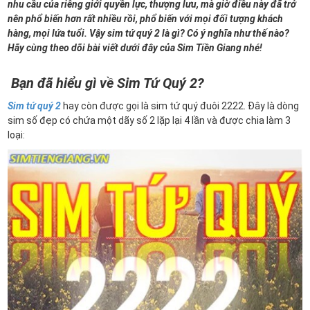
nhu cầu của riêng giới quyền lực, thượng lưu, mà giờ điều này đã trở
nên phổ biến hơn rất nhiều rồi, phổ biến với mọi đối tượng khách
hàng, mọi lứa tuổi. Vậy sim tứ quý 2 là gì? Có ý nghĩa như thế nào?
Hãy cùng theo dõi bài viết dưới đây của Sim Tiền Giang nhé!
Bạn đã hiểu gì về Sim Tứ Quý 2?
Sim tứ quý 2
hay còn được gọi là sim tứ quý đuôi 2222. Đây là dòng
sim số đẹp có chứa một dãy số 2 lặp lại 4 lần và được chia làm 3
loại: