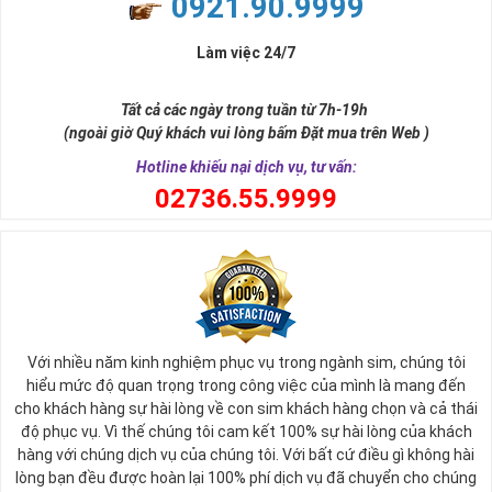
0921.90.9999
đời, nơi bạn phải đưa ra những quyết định quan trọng.
Làm việc 24/7
Tất cả các ngày trong tuần từ 7h-19h
(ngoài giờ Quý khách vui lòng bấm Đặt mua trên Web )
Hotline khiếu nại dịch vụ, tư vấn:
0
2736.55.9999
Ý nghĩa sim tứ quý 2
Với nhiều năm kinh nghiệm phục vụ trong ngành sim, chúng tôi
Theo quan niệm phong thủy
hiểu mức độ quan trọng trong công việc của mình là mang đến
Số 2 tượng trưng cho sự cân bằng, hài hòa của âm dương và đất
cho khách hàng sự hài lòng về con sim khách hàng chọn và cả thái
trời. Sự cân bằng này giúp cho mọi việc đều thuận lợi và mang lại
độ phục vụ. Vì thế chúng tôi cam kết 100% sự hài lòng của khách
nhiều may mắn trong cuộc sống và kinh doanh.
hàng với chúng dịch vụ của chúng tôi. Với bất cứ điều gì không hài
Số 2 còn biểu trưng cho lòng tốt, sự ổn định và tính hai mặt của
lòng bạn đều được hoàn lại 100% phí dịch vụ đã chuyển cho chúng
mọi vấn đề. Số 2 giúp cho họ có được sự lựa chọn, để đưa ra