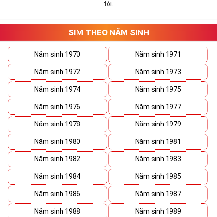
tôi.
những hướng giải quyết đúng đắn nhắt.
Tất cả những ý trên đều nói lên số 2 là con số vô cùng đẹp, khi bộ
tứ 2 cùng xuất hiện trong một dãy số sim càng giúp cho ý nghĩa
SIM THEO NĂM SINH
sim tứ quý
tăng lên gấp bội. Sở hữu sim Tứ Quý 2 giúp khích lệ tinh
thần người sở hữu là không sợ bất cứ điều gì mà hãy cứ làm thì
Năm sinh 1970
Năm sinh 1971
mọi điều tốt đẹp và may mắn ắt sẽ đến.
Năm sinh 1972
Năm sinh 1973
Lợi ích sim Tứ Quý 2 mang lại là gì?
Năm sinh 1974
Năm sinh 1975
Năm sinh 1976
Năm sinh 1977
Năm sinh 1978
Năm sinh 1979
Năm sinh 1980
Năm sinh 1981
Năm sinh 1982
Năm sinh 1983
Năm sinh 1984
Năm sinh 1985
Năm sinh 1986
Năm sinh 1987
Năm sinh 1988
Năm sinh 1989