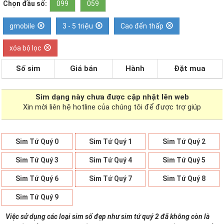
Chọn đầu số:
099
059
gmobile
3 - 5 triệu
Cao đến thấp
xóa bộ lọc
Số sim
Giá bán
Hành
Đặt mua
Sim dạng
này chưa được cập nhật lên web
Xin mời liên hệ hotline của chúng tôi để được trợ giúp
Sim Tứ Quý 0
Sim Tứ Quý 1
Sim Tứ Quý 2
Sim Tứ Quý 3
Sim Tứ Quý 4
Sim Tứ Quý 5
Sim Tứ Quý 6
Sim Tứ Quý 7
Sim Tứ Quý 8
Sim Tứ Quý 9
Việc sử dụng các loại sim số đẹp như sim tứ quý 2 đã không còn là