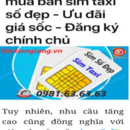
kiện để sở hữu một sim tứ quý 2 này, bởi vậy chỉ cần nhìn vào
người khác cũng sẽ biết được vị trí của bạn trong xã hội là như thế
nào rồi?
Hướng dẫn mua Sim Tứ Quý 2 tại
Simtiengiang.vn.
Sim Tiền Giang là đơn vị cung cấp
sim số đẹp
Tứ Quý, sim giá rẻ uy
tín chất lượng.