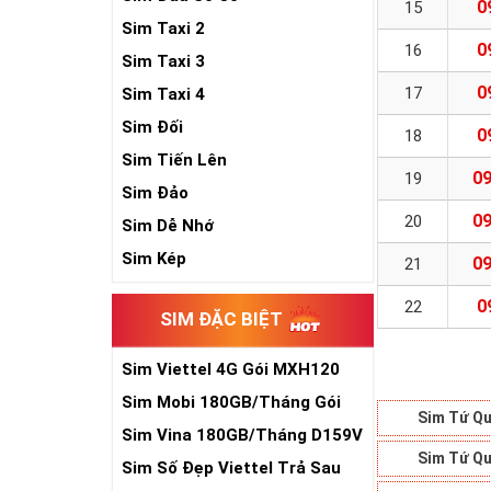
0
15
Sim Taxi 2
0
16
Sim Taxi 3
0
17
Sim Taxi 4
Sim Đối
0
18
Sim Tiến Lên
09
19
Sim Đảo
09
20
Sim Dễ Nhớ
Sim Kép
09
21
0
22
SIM ĐẶC BIỆT
Sim Viettel 4G Gói MXH120
Siêu Rẻ
Sim Mobi 180GB/Tháng Gói
Sim Tứ Qu
TK159
Sim Vina 180GB/Tháng D159V
Sim Tứ Qu
Sim Số Đẹp Viettel Trả Sau