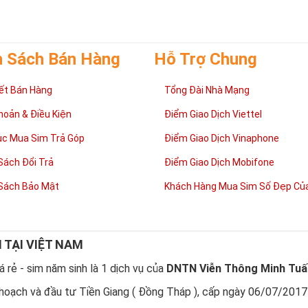
hải đưa ra những quyết định quan trọng.
h Sách Bán Hàng
Hỗ Trợ Chung
ết Bán Hàng
Tổng Đài Nhà Mạng
hoản & Điều Kiện
Điểm Giao Dịch Viettel
ục Mua Sim Trả Góp
Điểm Giao Dịch Vinaphone
Sách Đổi Trả
Điểm Giao Dịch Mobifone
Sách Bảo Mật
Khách Hàng Mua Sim Số Đẹp Của
Ý nghĩa sim tứ quý 2
N TẠI VIỆT NAM
m phong thủy
ng cho sự cân bằng, hài hòa của âm dương và đất trời. Sự cân bằng nà
 rẻ - sim năm sinh là 1 dịch vụ của
DNTN Viễn Thông Minh Tuấ
 lợi và mang lại nhiều may mắn trong cuộc sống và kinh doanh.
hoạch và đầu tư Tiền Giang ( Đồng Tháp ), cấp ngày 06/07/2017
rưng cho lòng tốt, sự ổn định và tính hai mặt của mọi vấn đề. Số 2 giúp