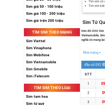
Tìm sim có
Tìm sim bắ
Sim giá 50 - 100 triệu
Sim giá 100 - 200 triệu
Sim giá trên 200 triệu
Sim Tứ Qu
Hơn 8O.OOO Sim Tứ
TÌM SIM THEO MẠNG
Vietnamobile, Gmo
nghĩa nó mang lại
Sim Viettel
Sim Vinaphone
Nhà mạng
Sim Mobifone
Sim Vietnamobile
đầu số 092
Sim Gmobile
STT
Sim iTelecom
09
1
TÌM SIM THEO LOẠI
0
2
Sim tam hoa
0
3
Sim tứ quý