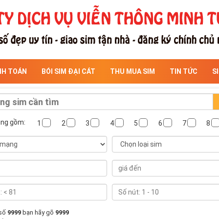
NH TOÁN
BÓI SIM ĐẠI CÁT
THU MUA SIM
TIN TỨC
S
ông gồm:
1
2
3
4
5
6
7
8
 số
9999
bạn hãy gõ
9999