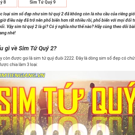
ý 8
Sim Tứ Quý 9
c loại sim số đẹp như sim tứ quý 2 đã không còn là nhu cầu của riêng giớ
giờ điều này đã trở nên phổ biến hơn rất nhiều rồi, phổ biến với mọi đối
uổi. Vậy sim tứ quý 2 là gì? Có ý nghĩa như thế nào? Hãy cùng theo dõi bài
iang nhé!
u gì về Sim Tứ Quý 2?
y còn được gọi là sim tứ quý đuôi 2222. Đây là dòng sim số đẹp có ch
 được chia làm 3 loại: