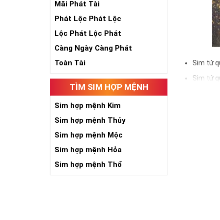
Mãi Phát Tài
Phát Lộc Phát Lộc
Lộc Phát Lộc Phát
Càng Ngày Càng Phát
Toàn Tài
Sim tứ q
Sim tứ q
TÌM SIM HỢP MỆNH
Sim tứ q
Sim hợp mệnh Kim
Sim số đẹp Tứ 
đầu số, nhà mạ
Sim hợp mệnh Thủy
Sim hợp mệnh Mộc
Ý nghĩa si
Sim hợp mệnh Hỏa
Theo quan niệm
Sim hợp mệnh Thổ
Trong dân gian
phúc lứa đôi.
Là con số luôn
Con số 2 còn tư
chúng ta lựa c