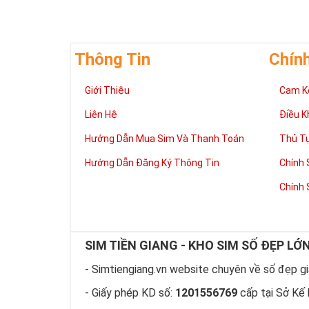
đời, nơi bạn p
Thông Tin
Chín
Giới Thiệu
Cam K
Liên Hệ
Điều K
Hướng Dẫn Mua Sim Và Thanh Toán
Thủ T
Hướng Dẫn Đăng Ký Thông Tin
Chính 
Chính 
SIM TIỀN GIANG - KHO SIM SỐ ĐẸP LỚ
Theo quan niệ
Số 2 tượng trư
- Simtiengiang.vn website chuyên về số đẹp giá
việc đều thuận
- Giấy phép KD số:
1201556769
cấp tại Sở Kế 
Số 2 còn biểu t