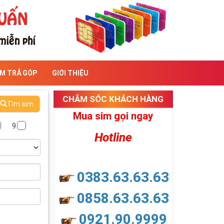
IM TRẢ GÓP
GIỚI THIỆU
CHĂM SÓC KHÁCH HÀNG
Tìm sim
Mua sim gọi ngay
9
Hotline
0383.63.63.63
0858.63.63.63
0921.90.9999