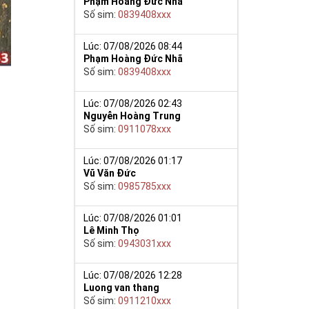
Phạm Hoàng Đức Nhã
Số sim:
0839408xxx
Lúc: 07/08/2026 08:44
Phạm Hoàng Đức Nhã
Số sim:
0839408xxx
Lúc: 07/08/2026 02:43
Nguyễn Hoàng Trung
Số sim:
0911078xxx
hụ thuộc vào
Lúc: 07/08/2026 01:17
Vũ Văn Đức
Số sim:
0985785xxx
Lúc: 07/08/2026 01:01
Lê Minh Thọ
có cặp của hạnh
Số sim:
0943031xxx
hăng tiến hơn.
Lúc: 07/08/2026 12:28
ố 2 thúc giục
Luong van thang
 ngã ba cuộc
Số sim:
0911210xxx