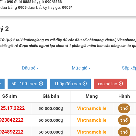
 đầu
090
đuôi
8888
hãy gõ
090*8888
t đầu bằng
0909
đuôi bất kỳ, hãy gõ:
0909*
ý 2
 Quý 2 tại Simtiengiang.vn với đầy đủ các đầu số nhàmạng Viettel, Vinaphone
bile giá rẻ được nhiều người lựa chọn vì 1 phần giá mềm hơn các dòng sim tứ qu
.
Đầu số
Mức giá
Sắp x
50 - 100 triệu
Thấp đến cao
xóa bộ lọc
Số sim
Giá bán
Mạng
Hành
25.17.2222
Vietnamobile
thổ
50.000.000₫
923842222
Vietnamobile
thổ
50.500.000₫
924892222
Vietnamobile
thổ
50.500.000₫