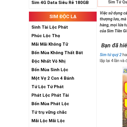
Sim Tứ Qu
Sim 4G Data Siêu Rẻ 180GB
Việc sử dụng cá
SIM ĐỘC LẠ
thượng lưu, mà 
hàng, mọi lứa t
Sinh Tài Lộc Phát
của Sim Tiền G
Phúc Lộc Thọ
Mãi Mãi Không Tử
Bạn đã hiể
Bốn Mùa Không Thất Bát
Sim tứ quý 2
ha
lặp lại 4 lần và
Độc Nhất Vô Nhị
Bốn Mùa Sinh Lộc
Một Vợ 2 Con 4 Bánh
Tứ Lộc Tứ Phát
Phát Lộc Phát Tài
Bốn Mùa Phát Lộc
Tứ trụ vững chắc
Mãi Lộc Mãi Lộc