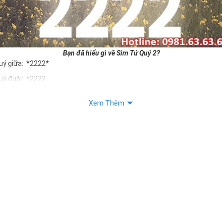
Bạn đã hiểu gì về Sim Tứ Quý 2?
uý giữa: *2222*
uý đuôi: *2222
uý kép: *88882222
Xem Thêm
Quý 2 hay bất kỳ dòng sim số đẹp nào đều được định giá khác nhau p
ng cũng như sự sắp xếp của các con số trong sim.
m tứ quý 2
 dân gian
, con số 2 được coi là con số may mắn, nó tượng trưng cho sự có đôi 
 mang lại những điều viên mãn, suôn sẻ và mang lại nhiều thành công, t
ợng trưng cho lòng tốt, sự cân bằng, tế nhị, ổn định và tính hai mặt. S
họn, dựa vào những phán đoán của bản thân. Con số này có thể ám chỉ