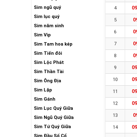
Sim ngũ quý
09
4
Sim lục quý
0
5
Sim năm sinh
0
6
Sim Vip
0
7
Sim Tam hoa kép
Sim Tiến đôi
0
8
Sim Lộc Phát
09
9
Sim Thần Tài
09
10
Sim Ông Địa
Sim Lặp
09
11
Sim Gánh
09
12
Sim Lục Quý Giữa
0
13
Sim Ngũ Quý Giữa
Sim Tứ Quý Giữa
09
14
Sim Đầu Số Cổ