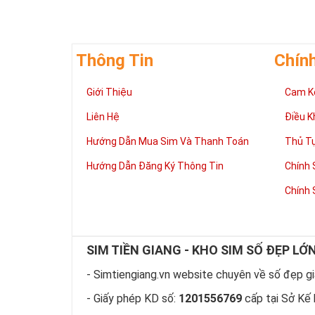
Thông Tin
Chín
Giúp chủ nhân 
Giới Thiệu
Cam K
Những người là
có đôi có cặp,
Liên Hệ
Điều K
mệnh tốt, dễ d
Phát triển tron
Hướng Dẫn Mua Sim Và Thanh Toán
Thủ T
Tiền tài và thà
Hướng Dẫn Đăng Ký Thông Tin
Chính 
thuận lợi hơn 
tiến hơn trong
Chính 
hàng ngày của
làm việc đỡ vấ
Thể hiện “Đẳng
Sim tứ quý 2 l
SIM TIỀN GIANG - KHO SIM SỐ ĐẸP LỚ
hữu dòng sim 
hiện “Đẳng Cấp
- Simtiengiang.vn website chuyên về số đẹp giá
này, bởi vậy ch
- Giấy phép KD số:
1201556769
cấp tại Sở Kế 
rồi?