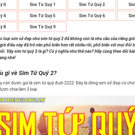
ý 0
Sim Tứ Quý 1
Sim Tứ Quý 2
Sim
ý 4
Sim Tứ Quý 5
Sim Tứ Quý 6
Sim
ý 8
Sim Tứ Quý 9
c loại sim số đẹp như sim tứ quý 2 đã không còn là nhu cầu của riêng giớ
giờ điều này đã trở nên phổ biến hơn rất nhiều rồi, phổ biến với mọi đối
uổi. Vậy sim tứ quý 2 là gì? Có ý nghĩa như thế nào? Hãy cùng theo dõi bài
iang nhé!
u gì về Sim Tứ Quý 2?
y còn được gọi là sim tứ quý đuôi 2222. Đây là dòng sim số đẹp có ch
 được chia làm 3 loại: