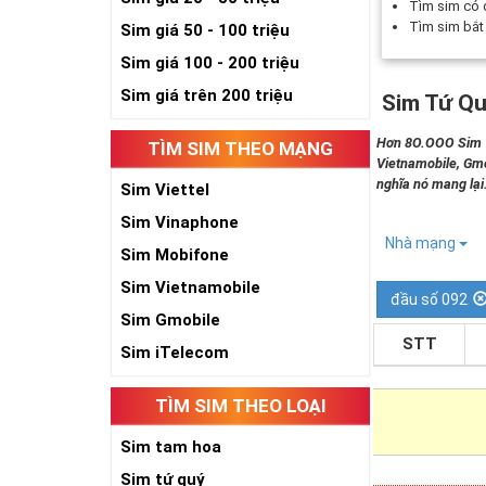
Tìm sim có
Tìm sim bắ
Sim giá 50 - 100 triệu
Sim giá 100 - 200 triệu
Sim giá trên 200 triệu
Sim Tứ Qu
Hơn 8O.OOO Sim Tứ
TÌM SIM THEO MẠNG
Vietnamobile, Gmo
nghĩa nó mang lại
Sim Viettel
Sim Vinaphone
Nhà mạng
Sim Mobifone
Sim Vietnamobile
đầu số 092
Sim Gmobile
STT
Sim iTelecom
TÌM SIM THEO LOẠI
Sim tam hoa
Sim tứ quý