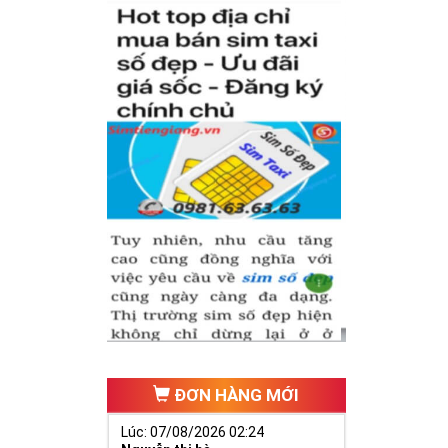
hăng tiến hơn.
ố 2 thúc giục
 ngã ba cuộc
ĐƠN HÀNG MỚI
Lúc: 07/08/2026 02:24