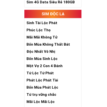
phúc lứa đôi.
Sim 4G Data Siêu Rẻ 180GB
Là con số luôn
Con số 2 còn tư
SIM ĐỘC LẠ
chúng ta lựa c
đời, nơi bạn p
Sinh Tài Lộc Phát
Phúc Lộc Thọ
Mãi Mãi Không Tử
Bốn Mùa Không Thất Bát
Độc Nhất Vô Nhị
Bốn Mùa Sinh Lộc
Một Vợ 2 Con 4 Bánh
Tứ Lộc Tứ Phát
Phát Lộc Phát Tài
Bốn Mùa Phát Lộc
Tứ trụ vững chắc
Mãi Lộc Mãi Lộc