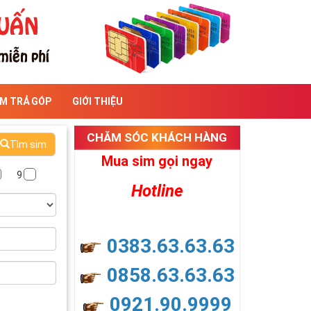
IM TRẢ GÓP
GIỚI THIỆU
CHĂM SÓC KHÁCH HÀNG
Tìm sim
Mua sim gọi ngay
9
Hotline
0383.63.63.63
0858.63.63.63
0921.90.9999