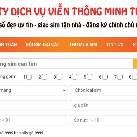
NH TOÁN
BÓI SIM ĐẠI CÁT
THU MUA SIM
TIN TỨC
S
ông gồm:
1
2
3
4
5
6
7
8
 số
9999
bạn hãy gõ
9999