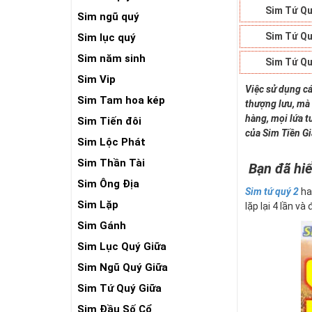
Sim Tứ Qu
Sim ngũ quý
Sim Tứ Qu
Sim lục quý
Sim năm sinh
Sim Tứ Qu
Sim Vip
Việc sử dụng cá
Sim Tam hoa kép
thượng lưu, mà 
hàng, mọi lứa t
Sim Tiến đôi
của Sim Tiền G
Sim Lộc Phát
Sim Thần Tài
Bạn đã hiể
Sim Ông Địa
Sim tứ quý 2
ha
Sim Lặp
lặp lại 4 lần và
Sim Gánh
Sim Lục Quý Giữa
Sim Ngũ Quý Giữa
Sim Tứ Quý Giữa
Sim Đầu Số Cổ