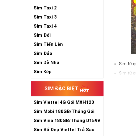
Sim Taxi 2
Sim Taxi 3
Sim Taxi 4
Sim Đối
Sim Tiến Lên
Sim Đảo
Sim Dễ Nhớ
Sim tứ q
Sim Kép
Sim tứ q
Sim tứ q
SIM ĐẶC BIỆT
Sim số đẹp Tứ 
đầu số, nhà mạ
Sim Viettel 4G Gói MXH120
Siêu Rẻ
Sim Mobi 180GB/Tháng Gói
Ý nghĩa si
TK159
Sim Vina 180GB/Tháng D159V
Theo quan niệm
Sim Số Đẹp Viettel Trả Sau
Trong dân gian