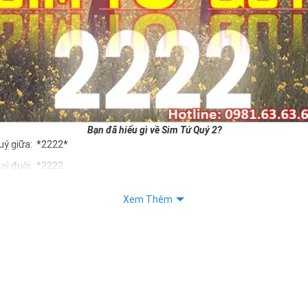
Bạn đã hiểu gì về Sim Tứ Quý 2?
uý giữa: *2222*
uý đuôi: *2222
uý kép: *88882222
Xem Thêm
Quý 2 hay bất kỳ dòng sim số đẹp nào đều được định giá khác nhau p
ng cũng như sự sắp xếp của các con số trong sim.
m tứ quý 2
 dân gian
, con số 2 được coi là con số may mắn, nó tượng trưng cho sự có đôi 