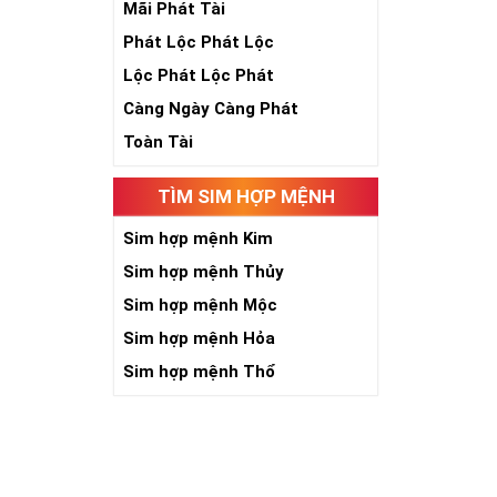
Theo quan niệ
Mãi Phát Tài
Số 2 tượng trư
Phát Lộc Phát Lộc
việc đều thuận
Số 2 còn biểu t
Lộc Phát Lộc Phát
được sự lựa ch
Càng Ngày Càng Phát
Tất cả những ý 
số sim càng gi
Toàn Tài
người sở hữu l
TÌM SIM HỢP MỆNH
Lợi
Sim hợp mệnh Kim
Sim hợp mệnh Thủy
Sim hợp mệnh Mộc
Sim hợp mệnh Hỏa
Sim hợp mệnh Thổ