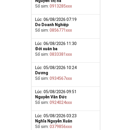
Nguyễn thị hà
Số sim:
0913285xxx
y giúp cho mọi
 cho họ có
Lúc: 06/08/2026 07:19
Do Doanh Nghiệp
Số sim:
0856771xxx
n trong một dãy
ch lệ tinh thần
ắn ắt sẽ đến.
Lúc: 06/08/2026 11:30
Đới xuân ba
Số sim:
0833381xxx
Lúc: 05/08/2026 10:24
Dương
Số sim:
0934567xxx
Lúc: 05/08/2026 09:51
Nguyễn Văn Đức
Số sim:
0924024xxx
Lúc: 05/08/2026 03:23
Nghĩa Nguyễn Xuân
Số sim:
0379856xxx