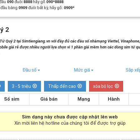
 đầu
090
đuôi
8888
hãy gõ
090*8888
t đầu bằng
0909
đuôi bất kỳ, hãy gõ:
0909*
ý 2
 Quý 2 tại Simtiengiang.vn với đầy đủ các đầu số nhàmạng Viettel, Vinaphone
bile giá rẻ được nhiều người lựa chọn vì 1 phần giá mềm hơn các dòng sim tứ qu
.
Đầu số
Mức giá
Sắp x
3 - 5 triệu
Thấp đến cao
xóa bộ lọc
Số sim
Giá bán
Mạng
Hành
Sim dạng
này chưa được cập nhật lên web
Xin mời liên hệ hotline của chúng tôi để được trợ giúp