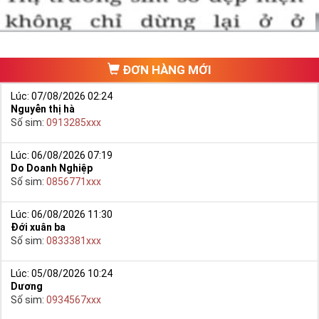
trang chủ của Sim Tiền Giang, chọn mục “
Sim giảm giá
“ ở ngay đầu
trang chủ. Đây là danh sách sim được đại lý giảm giá vì một số lý
do nên bạn có thể chọn mua được số đẹp lại có giá cực rẻ nữa.
Ngoài ra quý khách chưa ưng ý về Sim Tứ Quý 2 có cũng thể tham
ĐƠN HÀNG MỚI
khảo thêm Sim Vinaphone,Sim Gmobile,
Sim Tứ Quý Giữa
..
Lúc: 07/08/2026 02:24
Nguyễn thị hà
Số sim:
0913285xxx
Lúc: 06/08/2026 07:19
Do Doanh Nghiệp
Số sim:
0856771xxx
Lúc: 06/08/2026 11:30
Đới xuân ba
Số sim:
0833381xxx
Lúc: 05/08/2026 10:24
Dương
Hướng dẫn mua Sim Tứ Quý 2 tại Simtiengiang.vn
Số sim:
0934567xxx
- Bạn cũng có thể mua sim bằng cách như sau: