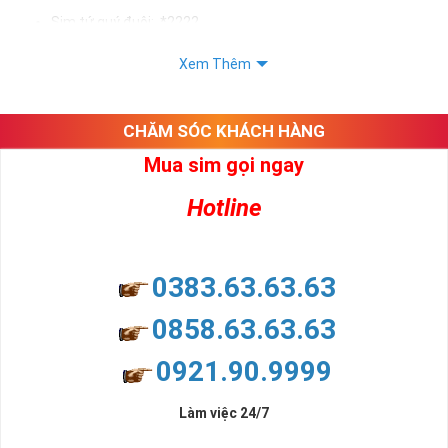
Sim tứ quý đuôi: *2222
Sim tứ quý kép: *88882222
Xem Thêm
Sim số đẹp Tứ Quý 2 hay bất kỳ dòng sim số đẹp nào đều
được định giá khác nhau phụ thuộc vào đầu số, nhà mạng cũng
như sự sắp xếp của các con số trong sim.
CHĂM SÓC KHÁCH HÀNG
Mua sim gọi ngay
Ý nghĩa sim tứ quý 2
Hotline
Theo quan niệm dân gian
Trong dân gian, con số 2 được coi là con số may mắn, nó tượng
trưng cho sự có đôi có cặp của hạnh phúc lứa đôi.
Là con số luôn mang lại những điều viên mãn, suôn sẻ và mang lại
0383.63.63.63
nhiều thành công, thăng tiến hơn.
Con số 2 còn tượng trưng cho lòng tốt, sự cân bằng, tế nhị, ổn định
0858.63.63.63
và tính hai mặt. Số 2 thúc giục chúng ta lựa chọn, dựa vào những
phán đoán của bản thân. Con số này có thể ám chỉ ngã ba cuộc
0921.90.9999
đời, nơi bạn phải đưa ra những quyết định quan trọng.
Làm việc 24/7