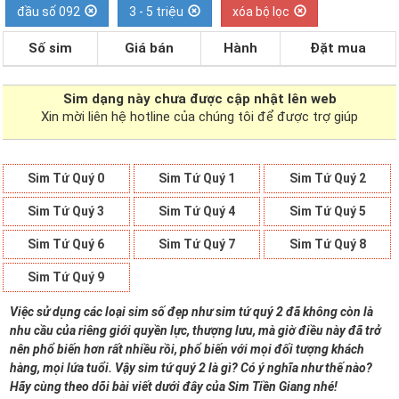
đầu số 092
3 - 5 triệu
xóa bộ lọc
Số sim
Giá bán
Hành
Đặt mua
Sim dạng
này chưa được cập nhật lên web
Xin mời liên hệ hotline của chúng tôi để được trợ giúp
Sim Tứ Quý 0
Sim Tứ Quý 1
Sim Tứ Quý 2
Sim Tứ Quý 3
Sim Tứ Quý 4
Sim Tứ Quý 5
Sim Tứ Quý 6
Sim Tứ Quý 7
Sim Tứ Quý 8
Sim Tứ Quý 9
Việc sử dụng các loại sim số đẹp như sim tứ quý 2 đã không còn là
nhu cầu của riêng giới quyền lực, thượng lưu, mà giờ điều này đã trở
nên phổ biến hơn rất nhiều rồi, phổ biến với mọi đối tượng khách
hàng, mọi lứa tuổi. Vậy sim tứ quý 2 là gì? Có ý nghĩa như thế nào?
Hãy cùng theo dõi bài viết dưới đây của Sim Tiền Giang nhé!