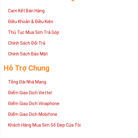
mua sim số tại Sim Tiền Giang nhanh chóng nhất.
Chúc quý khách tìm được chiếc sim Tứ quý 2 như ý!
Cam Kết Bán Hàng
Xin cám ơn và hân hạnh được phục vụ!
Điều Khoản & Điều Kiện
Thủ Tục Mua Sim Trả Góp
Chính Sách Đổi Trả
Chính Sách Bảo Mật
Hỗ Trợ Chung
Tổng Đài Nhà Mạng
Điểm Giao Dịch Viettel
Điểm Giao Dịch Vinaphone
Điểm Giao Dịch Mobifone
Khách Hàng Mua Sim Số Đẹp Của Tôi