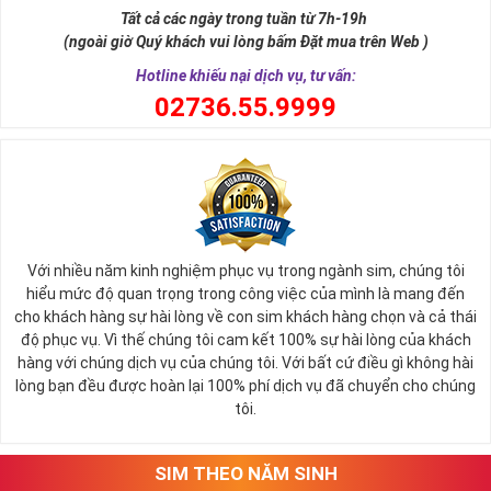
Tất cả các ngày trong tuần từ 7h-19h
(ngoài giờ Quý khách vui lòng bấm Đặt mua trên Web )
Hotline khiếu nại dịch vụ, tư vấn:
0
2736.55.9999
Ý nghĩa sim tứ quý 2
Với nhiều năm kinh nghiệm phục vụ trong ngành sim, chúng tôi
Theo quan niệm phong thủy
hiểu mức độ quan trọng trong công việc của mình là mang đến
Số 2 tượng trưng cho sự cân bằng, hài hòa của âm dương và đất
cho khách hàng sự hài lòng về con sim khách hàng chọn và cả thái
trời. Sự cân bằng này giúp cho mọi việc đều thuận lợi và mang lại
độ phục vụ. Vì thế chúng tôi cam kết 100% sự hài lòng của khách
nhiều may mắn trong cuộc sống và kinh doanh.
hàng với chúng dịch vụ của chúng tôi. Với bất cứ điều gì không hài
Số 2 còn biểu trưng cho lòng tốt, sự ổn định và tính hai mặt của
lòng bạn đều được hoàn lại 100% phí dịch vụ đã chuyển cho chúng
mọi vấn đề. Số 2 giúp cho họ có được sự lựa chọn, để đưa ra
tôi.
những hướng giải quyết đúng đắn nhắt.
Tất cả những ý trên đều nói lên số 2 là con số vô cùng đẹp, khi bộ
tứ 2 cùng xuất hiện trong một dãy số sim càng giúp cho ý nghĩa
SIM THEO NĂM SINH
sim tứ quý
tăng lên gấp bội. Sở hữu sim Tứ Quý 2 giúp khích lệ tinh