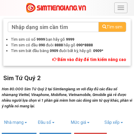
#
Tìm sim
Tìm sim có số
9999
bạn hãy gõ
9999
Tìm sim có đầu
090
đuôi
8888
hãy gõ
090*8888
Tìm sim bắt đầu bằng
0909
đuôi bất kỳ, hãy gõ:
0909*
Bấm vào đây để tìm kiếm nâng cao
Sim Tứ Quý 2
Hơn 8O.OOO Sim Tứ Quý 2 tại Simtiengiang.vn với đầy đủ các đầu số
nhàmạng Viettel, Vinaphone, Mobifone, Vietnamobile, Gmobile giá rẻ được
nhiều người lựa chọn vì 1 phần giá mềm hơn các dòng sim tứ quý khác, phần vì
ý nghĩa nó mang lại.
Nhà mạng
Đầu số
Mức giá
Sắp xếp