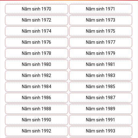
thần người sở hữu là không sợ bất cứ điều gì mà hãy cứ làm thì
Năm sinh 1970
Năm sinh 1971
mọi điều tốt đẹp và may mắn ắt sẽ đến.
Năm sinh 1972
Năm sinh 1973
Lợi ích sim Tứ Quý 2 mang lại là gì?
Năm sinh 1974
Năm sinh 1975
Năm sinh 1976
Năm sinh 1977
Năm sinh 1978
Năm sinh 1979
Năm sinh 1980
Năm sinh 1981
Năm sinh 1982
Năm sinh 1983
Năm sinh 1984
Năm sinh 1985
Năm sinh 1986
Năm sinh 1987
Năm sinh 1988
Năm sinh 1989
Năm sinh 1990
Năm sinh 1991
Lợi ích sim Tứ Quý 2 mang lại là gì?
Giúp chủ nhân luôn vui vẻ, hạnh phúc
Năm sinh 1992
Năm sinh 1993
Những người là chủ nhân của những sim tứ quý 2 sẽ dễ dàng có