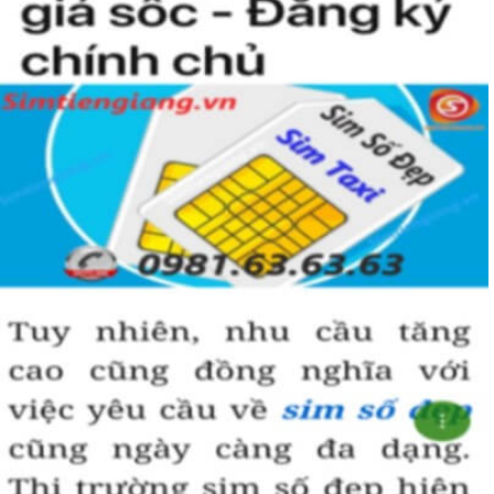
Hướng dẫn mua Sim Tứ Quý 2 tại
Simtiengiang.vn.
Sim Tiền Giang là đơn vị cung cấp
sim số đẹp
Tứ Quý, sim giá rẻ uy
tín chất lượng.
Chọn mua sim số đẹp thường mất nhiều thời gian ở khoản lựa số,
một số phải vừa đẹp, vừa tốt về phong thủy thì mới là sim hoàn
hảo. Vậy phải làm sao?
- Cách nhanh nhất để chọn mua được Sim Tứ Quý 2 là bạn vào