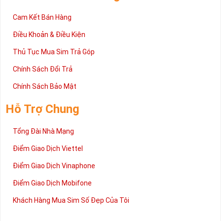
mua sim số tại Sim Tiền Giang nhanh chóng nhất.
Chúc quý khách tìm được chiếc sim Tứ quý 2 như ý!
Cam Kết Bán Hàng
Xin cám ơn và hân hạnh được phục vụ!
Điều Khoản & Điều Kiện
Thủ Tục Mua Sim Trả Góp
Chính Sách Đổi Trả
Chính Sách Bảo Mật
Hỗ Trợ Chung
Tổng Đài Nhà Mạng
Điểm Giao Dịch Viettel
Điểm Giao Dịch Vinaphone
Điểm Giao Dịch Mobifone
Khách Hàng Mua Sim Số Đẹp Của Tôi