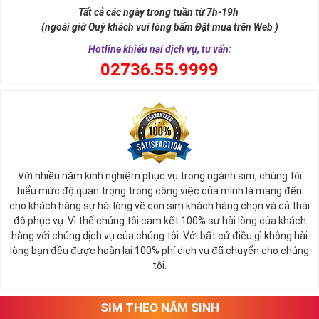
Tất cả các ngày trong tuần từ 7h-19h
(ngoài giờ Quý khách vui lòng bấm Đặt mua trên Web )
Hotline khiếu nại dịch vụ, tư vấn:
0
2736.55.9999
Ý nghĩa sim tứ quý 2
Với nhiều năm kinh nghiệm phục vụ trong ngành sim, chúng tôi
Theo quan niệm phong thủy
hiểu mức độ quan trọng trong công việc của mình là mang đến
Số 2 tượng trưng cho sự cân bằng, hài hòa của âm dương và đất
cho khách hàng sự hài lòng về con sim khách hàng chọn và cả thái
trời. Sự cân bằng này giúp cho mọi việc đều thuận lợi và mang lại
độ phục vụ. Vì thế chúng tôi cam kết 100% sự hài lòng của khách
nhiều may mắn trong cuộc sống và kinh doanh.
hàng với chúng dịch vụ của chúng tôi. Với bất cứ điều gì không hài
Số 2 còn biểu trưng cho lòng tốt, sự ổn định và tính hai mặt của
lòng bạn đều được hoàn lại 100% phí dịch vụ đã chuyển cho chúng
mọi vấn đề. Số 2 giúp cho họ có được sự lựa chọn, để đưa ra
tôi.
những hướng giải quyết đúng đắn nhắt.
Tất cả những ý trên đều nói lên số 2 là con số vô cùng đẹp, khi bộ
tứ 2 cùng xuất hiện trong một dãy số sim càng giúp cho ý nghĩa
SIM THEO NĂM SINH
sim tứ quý
tăng lên gấp bội. Sở hữu sim Tứ Quý 2 giúp khích lệ tinh