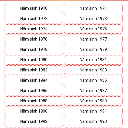
thần người sở hữu là không sợ bất cứ điều gì mà hãy cứ làm thì
Năm sinh 1970
Năm sinh 1971
mọi điều tốt đẹp và may mắn ắt sẽ đến.
Năm sinh 1972
Năm sinh 1973
Lợi ích sim Tứ Quý 2 mang lại là gì?
Năm sinh 1974
Năm sinh 1975
Năm sinh 1976
Năm sinh 1977
Năm sinh 1978
Năm sinh 1979
Năm sinh 1980
Năm sinh 1981
Năm sinh 1982
Năm sinh 1983
Năm sinh 1984
Năm sinh 1985
Năm sinh 1986
Năm sinh 1987
Năm sinh 1988
Năm sinh 1989
Năm sinh 1990
Năm sinh 1991
Lợi ích sim Tứ Quý 2 mang lại là gì?
Giúp chủ nhân luôn vui vẻ, hạnh phúc
Năm sinh 1992
Năm sinh 1993
Những người là chủ nhân của những sim tứ quý 2 sẽ dễ dàng có