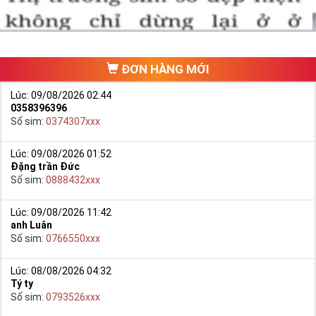
trang chủ của Sim Tiền Giang, chọn mục “
Sim giảm giá
“ ở ngay đầu
trang chủ. Đây là danh sách sim được đại lý giảm giá vì một số lý
do nên bạn có thể chọn mua được số đẹp lại có giá cực rẻ nữa.
Ngoài ra quý khách chưa ưng ý về Sim Tứ Quý 2 có cũng thể tham
ĐƠN HÀNG MỚI
khảo thêm Sim Vinaphone,Sim Gmobile,
Sim Tứ Quý Giữa
..
Lúc: 09/08/2026 02:44
0358396396
Số sim:
0374307xxx
Lúc: 09/08/2026 01:52
Đặng trần Đức
Số sim:
0888432xxx
Lúc: 09/08/2026 11:42
anh Luân
Số sim:
0766550xxx
Lúc: 08/08/2026 04:32
Tý ty
Hướng dẫn mua Sim Tứ Quý 2 tại Simtiengiang.vn
Số sim:
0793526xxx
- Bạn cũng có thể mua sim bằng cách như sau: