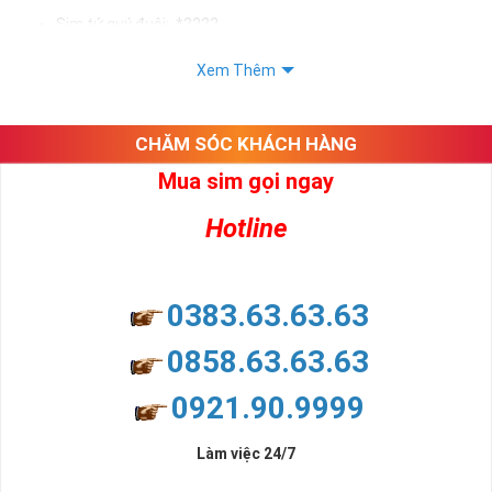
Sim tứ quý đuôi: *2222
Sim tứ quý kép: *88882222
Xem Thêm
Sim số đẹp Tứ Quý 2 hay bất kỳ dòng sim số đẹp nào đều
được định giá khác nhau phụ thuộc vào đầu số, nhà mạng cũng
như sự sắp xếp của các con số trong sim.
CHĂM SÓC KHÁCH HÀNG
Mua sim gọi ngay
Ý nghĩa sim tứ quý 2
Hotline
Theo quan niệm dân gian
Trong dân gian, con số 2 được coi là con số may mắn, nó tượng
trưng cho sự có đôi có cặp của hạnh phúc lứa đôi.
Là con số luôn mang lại những điều viên mãn, suôn sẻ và mang lại
0383.63.63.63
nhiều thành công, thăng tiến hơn.
Con số 2 còn tượng trưng cho lòng tốt, sự cân bằng, tế nhị, ổn định
0858.63.63.63
và tính hai mặt. Số 2 thúc giục chúng ta lựa chọn, dựa vào những
phán đoán của bản thân. Con số này có thể ám chỉ ngã ba cuộc
0921.90.9999
đời, nơi bạn phải đưa ra những quyết định quan trọng.
Làm việc 24/7