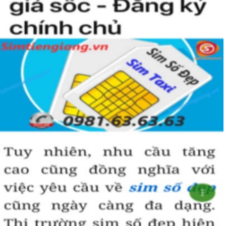
Hướng dẫn mua Sim Tứ Quý 2 tại
Simtiengiang.vn.
Sim Tiền Giang là đơn vị cung cấp
sim số đẹp
Tứ Quý, sim giá rẻ uy
tín chất lượng.
Chọn mua sim số đẹp thường mất nhiều thời gian ở khoản lựa số,
một số phải vừa đẹp, vừa tốt về phong thủy thì mới là sim hoàn
hảo. Vậy phải làm sao?
- Cách nhanh nhất để chọn mua được Sim Tứ Quý 2 là bạn vào