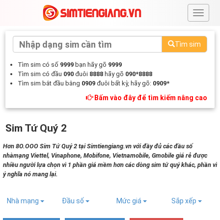
#
Tìm sim
Tìm sim có số
9999
bạn hãy gõ
9999
Tìm sim có đầu
090
đuôi
8888
hãy gõ
090*8888
Tìm sim bắt đầu bằng
0909
đuôi bất kỳ, hãy gõ:
0909*
Bấm vào đây để tìm kiếm nâng cao
Sim Tứ Quý 2
Hơn 8O.OOO Sim Tứ Quý 2 tại Simtiengiang.vn với đầy đủ các đầu số
nhàmạng Viettel, Vinaphone, Mobifone, Vietnamobile, Gmobile giá rẻ được
nhiều người lựa chọn vì 1 phần giá mềm hơn các dòng sim tứ quý khác, phần vì
ý nghĩa nó mang lại.
Nhà mạng
Đầu số
Mức giá
Sắp xếp