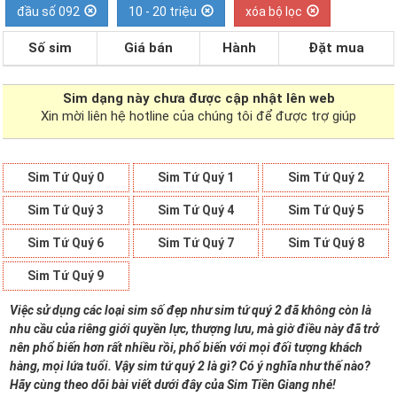
đầu số 092
10 - 20 triệu
xóa bộ lọc
Số sim
Giá bán
Hành
Đặt mua
Sim dạng
này chưa được cập nhật lên web
Xin mời liên hệ hotline của chúng tôi để được trợ giúp
Sim Tứ Quý 0
Sim Tứ Quý 1
Sim Tứ Quý 2
Sim Tứ Quý 3
Sim Tứ Quý 4
Sim Tứ Quý 5
Sim Tứ Quý 6
Sim Tứ Quý 7
Sim Tứ Quý 8
Sim Tứ Quý 9
Việc sử dụng các loại sim số đẹp như sim tứ quý 2 đã không còn là
nhu cầu của riêng giới quyền lực, thượng lưu, mà giờ điều này đã trở
nên phổ biến hơn rất nhiều rồi, phổ biến với mọi đối tượng khách
hàng, mọi lứa tuổi. Vậy sim tứ quý 2 là gì? Có ý nghĩa như thế nào?
Hãy cùng theo dõi bài viết dưới đây của Sim Tiền Giang nhé!