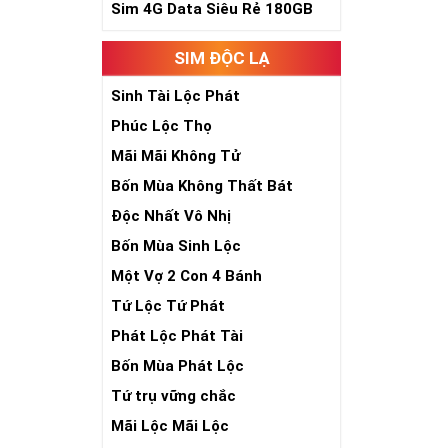
phúc lứa đôi.
Sim 4G Data Siêu Rẻ 180GB
Là con số luôn
Con số 2 còn tư
SIM ĐỘC LẠ
chúng ta lựa c
đời, nơi bạn p
Sinh Tài Lộc Phát
Phúc Lộc Thọ
Mãi Mãi Không Tử
Bốn Mùa Không Thất Bát
Độc Nhất Vô Nhị
Bốn Mùa Sinh Lộc
Một Vợ 2 Con 4 Bánh
Tứ Lộc Tứ Phát
Phát Lộc Phát Tài
Bốn Mùa Phát Lộc
Tứ trụ vững chắc
Mãi Lộc Mãi Lộc