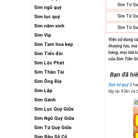
Sim Tứ Qu
Sim ngũ quý
Sim Tứ Qu
Sim lục quý
Sim năm sinh
Sim Tứ Qu
Sim Vip
Việc sử dụng cá
Sim Tam hoa kép
thượng lưu, mà 
hàng, mọi lứa t
Sim Tiến đôi
của Sim Tiền G
Sim Lộc Phát
Sim Thần Tài
Bạn đã hiể
Sim Ông Địa
Sim tứ quý 2
ha
Sim Lặp
lặp lại 4 lần và
Sim Gánh
Sim Lục Quý Giữa
Sim Ngũ Quý Giữa
Sim Tứ Quý Giữa
Sim Đầu Số Cổ