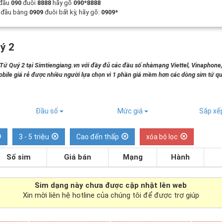
 đầu
090
đuôi
8888
hãy gõ
090*8888
t đầu bằng
0909
đuôi bất kỳ, hãy gõ:
0909*
ý 2
 Quý 2 tại Simtiengiang.vn với đầy đủ các đầu số nhàmạng Viettel, Vinaphone
bile giá rẻ được nhiều người lựa chọn vì 1 phần giá mềm hơn các dòng sim tứ qu
.
Đầu số
Mức giá
Sắp x
3 - 5 triệu
Cao đến thấp
xóa bộ lọc
Số sim
Giá bán
Mạng
Hành
Sim dạng
này chưa được cập nhật lên web
Xin mời liên hệ hotline của chúng tôi để được trợ giúp