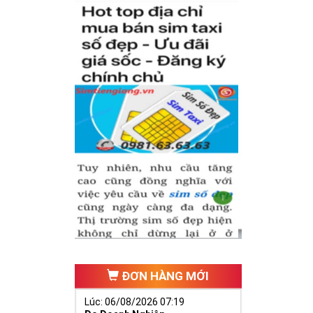
hăng tiến hơn.
ố 2 thúc giục
 ngã ba cuộc
ĐƠN HÀNG MỚI
Lúc: 06/08/2026 07:19