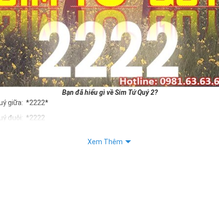
Bạn đã hiểu gì về Sim Tứ Quý 2?
uý giữa: *2222*
uý đuôi: *2222
uý kép: *88882222
Xem Thêm
Quý 2 hay bất kỳ dòng sim số đẹp nào đều được định giá khác nhau p
ng cũng như sự sắp xếp của các con số trong sim.
m tứ quý 2
 dân gian
, con số 2 được coi là con số may mắn, nó tượng trưng cho sự có đôi 