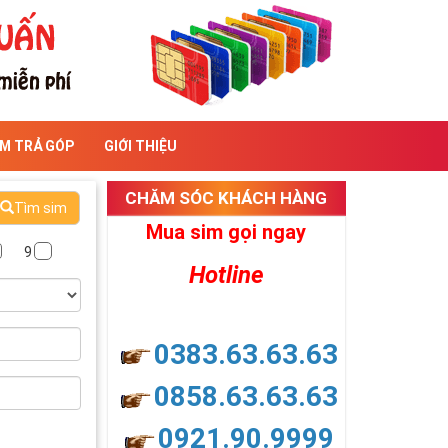
IM TRẢ GÓP
GIỚI THIỆU
CHĂM SÓC KHÁCH HÀNG
Tìm sim
Mua sim gọi ngay
9
Hotline
0383.63.63.63
0858.63.63.63
0921.90.9999