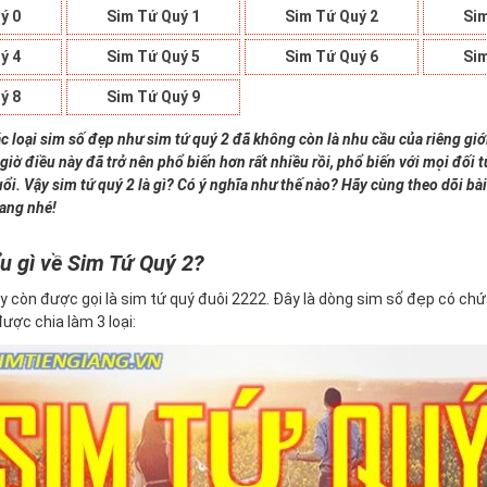
ý 0
Sim Tứ Quý 1
Sim Tứ Quý 2
Sim
ý 4
Sim Tứ Quý 5
Sim Tứ Quý 6
Sim
ý 8
Sim Tứ Quý 9
c loại sim số đẹp như sim tứ quý 2 đã không còn là nhu cầu của riêng giớ
giờ điều này đã trở nên phổ biến hơn rất nhiều rồi, phổ biến với mọi đối
uổi. Vậy sim tứ quý 2 là gì? Có ý nghĩa như thế nào? Hãy cùng theo dõi bài
iang nhé!
u gì về Sim Tứ Quý 2?
y còn được gọi là sim tứ quý đuôi 2222. Đây là dòng sim số đẹp có ch
 được chia làm 3 loại: