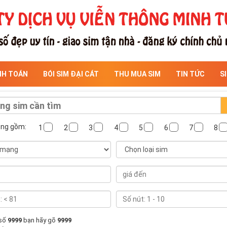
NH TOÁN
BÓI SIM ĐẠI CÁT
THU MUA SIM
TIN TỨC
S
ông gồm:
1
2
3
4
5
6
7
8
 số
9999
bạn hãy gõ
9999