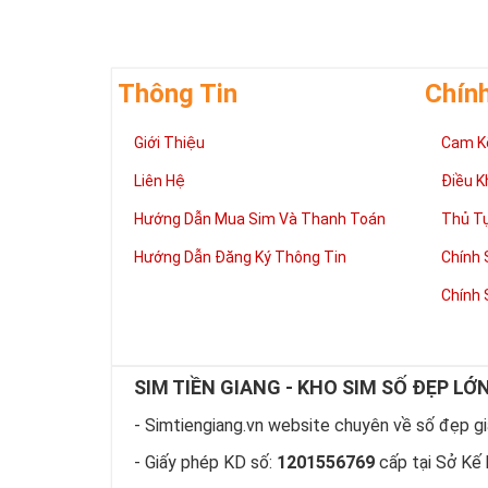
Thông Tin
Chín
Giúp chủ nhân 
Giới Thiệu
Cam K
Những người là
có đôi có cặp,
Liên Hệ
Điều K
mệnh tốt, dễ d
Phát triển tron
Hướng Dẫn Mua Sim Và Thanh Toán
Thủ T
Tiền tài và thà
Hướng Dẫn Đăng Ký Thông Tin
Chính 
thuận lợi hơn 
tiến hơn trong
Chính 
hàng ngày của
làm việc đỡ vấ
Thể hiện “Đẳng
Sim tứ quý 2 l
SIM TIỀN GIANG - KHO SIM SỐ ĐẸP LỚ
hữu dòng sim 
hiện “Đẳng Cấp
- Simtiengiang.vn website chuyên về số đẹp giá
này, bởi vậy ch
- Giấy phép KD số:
1201556769
cấp tại Sở Kế 
rồi?