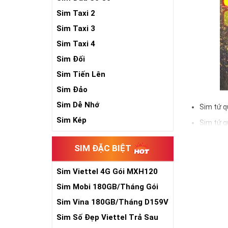
Sim Taxi 2
Sim Taxi 3
Sim Taxi 4
Sim Đối
Sim Tiến Lên
Sim Đảo
Sim Dễ Nhớ
Sim tứ q
Sim Kép
Sim tứ q
Sim tứ q
SIM ĐẶC BIỆT
Sim số đẹp Tứ 
đầu số, nhà mạ
Sim Viettel 4G Gói MXH120
Siêu Rẻ
Sim Mobi 180GB/Tháng Gói
Ý nghĩa si
TK159
Sim Vina 180GB/Tháng D159V
Theo quan niệm
Sim Số Đẹp Viettel Trả Sau
Trong dân gian