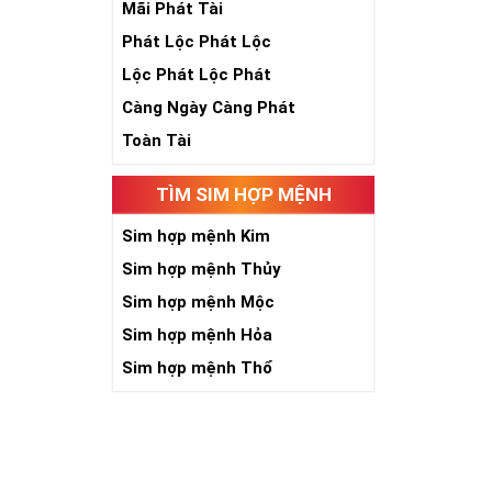
Theo quan niệ
Mãi Phát Tài
Số 2 tượng trư
Phát Lộc Phát Lộc
việc đều thuận
Số 2 còn biểu t
Lộc Phát Lộc Phát
được sự lựa ch
Càng Ngày Càng Phát
Tất cả những ý 
số sim càng gi
Toàn Tài
người sở hữu l
TÌM SIM HỢP MỆNH
Lợi
Sim hợp mệnh Kim
Sim hợp mệnh Thủy
Sim hợp mệnh Mộc
Sim hợp mệnh Hỏa
Sim hợp mệnh Thổ