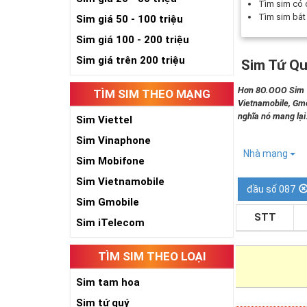
Tìm sim có
Tìm sim bắ
Sim giá 50 - 100 triệu
Sim giá 100 - 200 triệu
Sim giá trên 200 triệu
Sim Tứ Qu
Hơn 8O.OOO Sim Tứ
TÌM SIM THEO MẠNG
Vietnamobile, Gmo
nghĩa nó mang lại
Sim Viettel
Sim Vinaphone
Nhà mạng
Sim Mobifone
Sim Vietnamobile
đầu số 087
Sim Gmobile
STT
Sim iTelecom
TÌM SIM THEO LOẠI
Sim tam hoa
Sim tứ quý