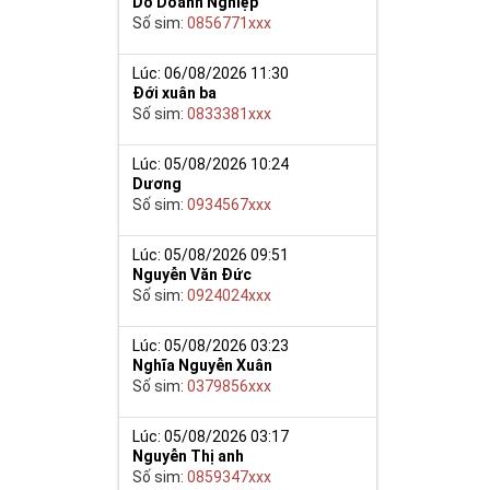
Do Doanh Nghiệp
Số sim:
0856771xxx
y giúp cho mọi
 cho họ có
Lúc: 06/08/2026 11:30
Đới xuân ba
Số sim:
0833381xxx
n trong một dãy
ch lệ tinh thần
ắn ắt sẽ đến.
Lúc: 05/08/2026 10:24
Dương
Số sim:
0934567xxx
Lúc: 05/08/2026 09:51
Nguyễn Văn Đức
Số sim:
0924024xxx
Lúc: 05/08/2026 03:23
Nghĩa Nguyễn Xuân
Số sim:
0379856xxx
Lúc: 05/08/2026 03:17
Nguyễn Thị anh
Số sim:
0859347xxx