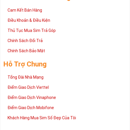
mua sim số tại Sim Tiền Giang nhanh chóng nhất.
Chúc quý khách tìm được chiếc sim Tứ quý 2 như ý!
Cam Kết Bán Hàng
Xin cám ơn và hân hạnh được phục vụ!
Điều Khoản & Điều Kiện
Thủ Tục Mua Sim Trả Góp
Chính Sách Đổi Trả
Chính Sách Bảo Mật
Hỗ Trợ Chung
Tổng Đài Nhà Mạng
Điểm Giao Dịch Viettel
Điểm Giao Dịch Vinaphone
Điểm Giao Dịch Mobifone
Khách Hàng Mua Sim Số Đẹp Của Tôi