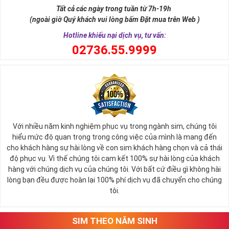
Tất cả các ngày trong tuần từ 7h-19h
(ngoài giờ Quý khách vui lòng bấm Đặt mua trên Web )
Hotline khiếu nại dịch vụ, tư vấn:
0
2736.55.9999
Ý nghĩa sim tứ quý 2
Với nhiều năm kinh nghiệm phục vụ trong ngành sim, chúng tôi
Theo quan niệm phong thủy
hiểu mức độ quan trọng trong công việc của mình là mang đến
Số 2 tượng trưng cho sự cân bằng, hài hòa của âm dương và đất
cho khách hàng sự hài lòng về con sim khách hàng chọn và cả thái
trời. Sự cân bằng này giúp cho mọi việc đều thuận lợi và mang lại
độ phục vụ. Vì thế chúng tôi cam kết 100% sự hài lòng của khách
nhiều may mắn trong cuộc sống và kinh doanh.
hàng với chúng dịch vụ của chúng tôi. Với bất cứ điều gì không hài
Số 2 còn biểu trưng cho lòng tốt, sự ổn định và tính hai mặt của
lòng bạn đều được hoàn lại 100% phí dịch vụ đã chuyển cho chúng
mọi vấn đề. Số 2 giúp cho họ có được sự lựa chọn, để đưa ra
tôi.
những hướng giải quyết đúng đắn nhắt.
Tất cả những ý trên đều nói lên số 2 là con số vô cùng đẹp, khi bộ
tứ 2 cùng xuất hiện trong một dãy số sim càng giúp cho ý nghĩa
SIM THEO NĂM SINH
sim tứ quý
tăng lên gấp bội. Sở hữu sim Tứ Quý 2 giúp khích lệ tinh