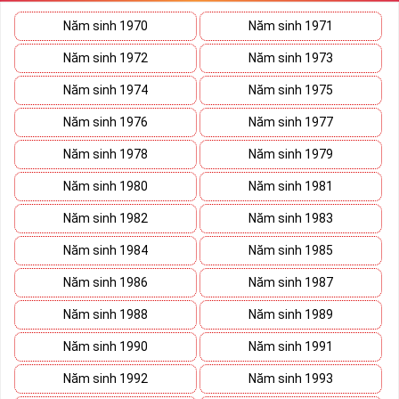
thần người sở hữu là không sợ bất cứ điều gì mà hãy cứ làm thì
Năm sinh 1970
Năm sinh 1971
mọi điều tốt đẹp và may mắn ắt sẽ đến.
Năm sinh 1972
Năm sinh 1973
Lợi ích sim Tứ Quý 2 mang lại là gì?
Năm sinh 1974
Năm sinh 1975
Năm sinh 1976
Năm sinh 1977
Năm sinh 1978
Năm sinh 1979
Năm sinh 1980
Năm sinh 1981
Năm sinh 1982
Năm sinh 1983
Năm sinh 1984
Năm sinh 1985
Năm sinh 1986
Năm sinh 1987
Năm sinh 1988
Năm sinh 1989
Năm sinh 1990
Năm sinh 1991
Lợi ích sim Tứ Quý 2 mang lại là gì?
Giúp chủ nhân luôn vui vẻ, hạnh phúc
Năm sinh 1992
Năm sinh 1993
Những người là chủ nhân của những sim tứ quý 2 sẽ dễ dàng có