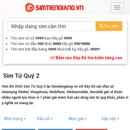
#
Tìm sim
Tìm sim có số
9999
bạn hãy gõ
9999
Tìm sim có đầu
090
đuôi
8888
hãy gõ
090*8888
Tìm sim bắt đầu bằng
0909
đuôi bất kỳ, hãy gõ:
0909*
Bấm vào đây để tìm kiếm nâng cao
Sim Tứ Quý 2
Hơn 8O.OOO Sim Tứ Quý 2 tại Simtiengiang.vn với đầy đủ các đầu số
nhàmạng Viettel, Vinaphone, Mobifone, Vietnamobile, Gmobile giá rẻ được
nhiều người lựa chọn vì 1 phần giá mềm hơn các dòng sim tứ quý khác, phần vì
ý nghĩa nó mang lại.
Nhà mạng
Đầu số
Mức giá
Sắp xếp