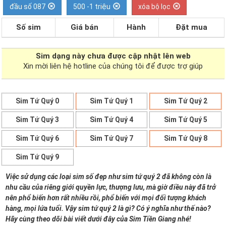
đầu số 087
500 -1 triệu
xóa bộ lọc
Số sim
Giá bán
Hành
Đặt mua
Sim dạng
này chưa được cập nhật lên web
Xin mời liên hệ hotline của chúng tôi để được trợ giúp
Sim Tứ Quý 0
Sim Tứ Quý 1
Sim Tứ Quý 2
Sim Tứ Quý 3
Sim Tứ Quý 4
Sim Tứ Quý 5
Sim Tứ Quý 6
Sim Tứ Quý 7
Sim Tứ Quý 8
Sim Tứ Quý 9
Việc sử dụng các loại sim số đẹp như sim tứ quý 2 đã không còn là
nhu cầu của riêng giới quyền lực, thượng lưu, mà giờ điều này đã trở
nên phổ biến hơn rất nhiều rồi, phổ biến với mọi đối tượng khách
hàng, mọi lứa tuổi. Vậy sim tứ quý 2 là gì? Có ý nghĩa như thế nào?
Hãy cùng theo dõi bài viết dưới đây của Sim Tiền Giang nhé!