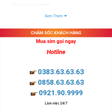
Sim tứ quý đuôi: *2222
Sim tứ quý kép: *88882222
Xem Thêm
Sim số đẹp Tứ Quý 2 hay bất kỳ dòng sim số đẹp nào đều
được định giá khác nhau phụ thuộc vào đầu số, nhà mạng cũng
như sự sắp xếp của các con số trong sim.
CHĂM SÓC KHÁCH HÀNG
Mua sim gọi ngay
Ý nghĩa sim tứ quý 2
Hotline
Theo quan niệm dân gian
Trong dân gian, con số 2 được coi là con số may mắn, nó tượng
trưng cho sự có đôi có cặp của hạnh phúc lứa đôi.
Là con số luôn mang lại những điều viên mãn, suôn sẻ và mang lại
0383.63.63.63
nhiều thành công, thăng tiến hơn.
Con số 2 còn tượng trưng cho lòng tốt, sự cân bằng, tế nhị, ổn định
0858.63.63.63
và tính hai mặt. Số 2 thúc giục chúng ta lựa chọn, dựa vào những
phán đoán của bản thân. Con số này có thể ám chỉ ngã ba cuộc
0921.90.9999
đời, nơi bạn phải đưa ra những quyết định quan trọng.
Làm việc 24/7