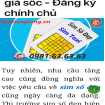
Hướng dẫn mua Sim Tứ Quý 2 tại
Simtiengiang.vn.
Sim Tiền Giang là đơn vị cung cấp
sim số đẹp
Tứ Quý, sim giá rẻ uy
tín chất lượng.
Chọn mua sim số đẹp thường mất nhiều thời gian ở khoản lựa số,
một số phải vừa đẹp, vừa tốt về phong thủy thì mới là sim hoàn
hảo. Vậy phải làm sao?
- Cách nhanh nhất để chọn mua được Sim Tứ Quý 2 là bạn vào