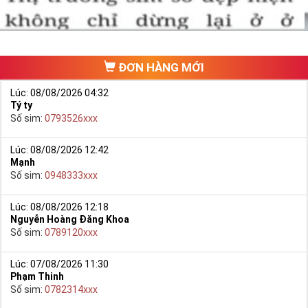
trang chủ của Sim Tiền Giang, chọn mục “
Sim giảm giá
“ ở ngay đầu
trang chủ. Đây là danh sách sim được đại lý giảm giá vì một số lý
do nên bạn có thể chọn mua được số đẹp lại có giá cực rẻ nữa.
Ngoài ra quý khách chưa ưng ý về Sim Tứ Quý 2 có cũng thể tham
ĐƠN HÀNG MỚI
khảo thêm Sim Vinaphone,Sim Gmobile,
Sim Tứ Quý Giữa
..
Lúc: 08/08/2026 04:32
Tý ty
Số sim:
0793526xxx
Lúc: 08/08/2026 12:42
Mạnh
Số sim:
0948333xxx
Lúc: 08/08/2026 12:18
Nguyễn Hoàng Đăng Khoa
Số sim:
0789120xxx
Lúc: 07/08/2026 11:30
Phạm Thinh
Hướng dẫn mua Sim Tứ Quý 2 tại Simtiengiang.vn
Số sim:
0782314xxx
- Bạn cũng có thể mua sim bằng cách như sau: