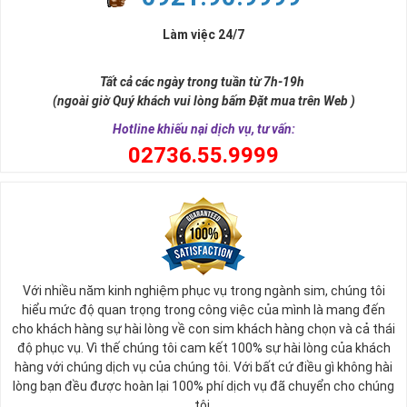
đời, nơi bạn phải đưa ra những quyết định quan trọng.
Làm việc 24/7
Tất cả các ngày trong tuần từ 7h-19h
(ngoài giờ Quý khách vui lòng bấm Đặt mua trên Web )
Hotline khiếu nại dịch vụ, tư vấn:
0
2736.55.9999
Ý nghĩa sim tứ quý 2
Với nhiều năm kinh nghiệm phục vụ trong ngành sim, chúng tôi
Theo quan niệm phong thủy
hiểu mức độ quan trọng trong công việc của mình là mang đến
Số 2 tượng trưng cho sự cân bằng, hài hòa của âm dương và đất
cho khách hàng sự hài lòng về con sim khách hàng chọn và cả thái
trời. Sự cân bằng này giúp cho mọi việc đều thuận lợi và mang lại
độ phục vụ. Vì thế chúng tôi cam kết 100% sự hài lòng của khách
nhiều may mắn trong cuộc sống và kinh doanh.
hàng với chúng dịch vụ của chúng tôi. Với bất cứ điều gì không hài
Số 2 còn biểu trưng cho lòng tốt, sự ổn định và tính hai mặt của
lòng bạn đều được hoàn lại 100% phí dịch vụ đã chuyển cho chúng
mọi vấn đề. Số 2 giúp cho họ có được sự lựa chọn, để đưa ra
tôi.