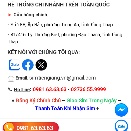
HỆ THỐNG CHI NHÁNH TRÊN TOÀN QUỐC
►
Cửa hàng chính
:
-
Số 28B, Ấp Bắc, phường Trung An, tỉnh Đồng Tháp
-
41/416, Lý Thường Kiệt, phường Đạo Thạnh, tỉnh Đồng
Tháp
KẾT NỐI VỚI CHÚNG TÔI QUA:
simtiengiang.vn@gmail.com
Email
:
:
📞
0981.63.63.63
-
02736.55.9999
Hotline
♦
Đăng Ký Chính Chủ
–
Giao Sim Trong Ngày
–
Thanh Toán Khi Nhận Sim
♦
0981.63.63.63