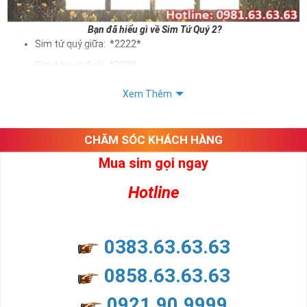
Bạn đã hiểu gì về Sim Tứ Quý 2?
Sim tứ quý giữa: *2222*
Sim tứ quý đuôi: *2222
Sim tứ quý kép: *88882222
Xem Thêm
Sim số đẹp Tứ Quý 2 hay bất kỳ dòng sim số đẹp nào đều
được định giá khác nhau phụ thuộc vào đầu số, nhà mạng cũng
như sự sắp xếp của các con số trong sim.
CHĂM SÓC KHÁCH HÀNG
Mua sim gọi ngay
Ý nghĩa sim tứ quý 2
Hotline
Theo quan niệm dân gian
Trong dân gian, con số 2 được coi là con số may mắn, nó tượng
trưng cho sự có đôi có cặp của hạnh phúc lứa đôi.
Là con số luôn mang lại những điều viên mãn, suôn sẻ và mang lại
0383.63.63.63
nhiều thành công, thăng tiến hơn.
Con số 2 còn tượng trưng cho lòng tốt, sự cân bằng, tế nhị, ổn định
0858.63.63.63
và tính hai mặt. Số 2 thúc giục chúng ta lựa chọn, dựa vào những
phán đoán của bản thân. Con số này có thể ám chỉ ngã ba cuộc
0921.90.9999