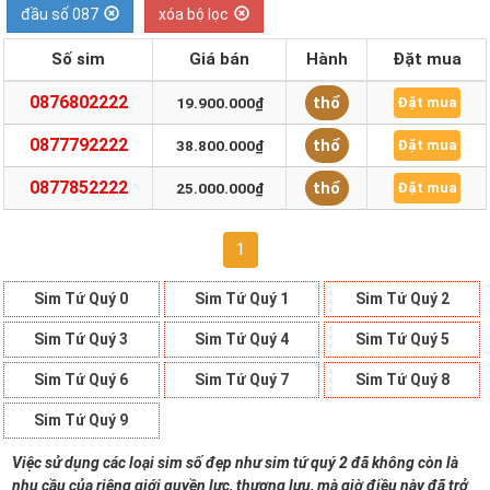
đầu số 087
xóa bộ lọc
Số sim
Giá bán
Hành
Đặt mua
0876802222
thổ
19.900.000₫
Đặt mua
0877792222
thổ
38.800.000₫
Đặt mua
0877852222
thổ
25.000.000₫
Đặt mua
1
Sim Tứ Quý 0
Sim Tứ Quý 1
Sim Tứ Quý 2
Sim Tứ Quý 3
Sim Tứ Quý 4
Sim Tứ Quý 5
Sim Tứ Quý 6
Sim Tứ Quý 7
Sim Tứ Quý 8
Sim Tứ Quý 9
Việc sử dụng các loại sim số đẹp như sim tứ quý 2 đã không còn là
nhu cầu của riêng giới quyền lực, thượng lưu, mà giờ điều này đã trở