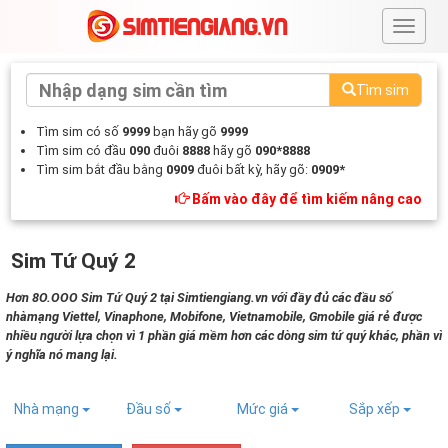
#
Tìm sim
Tìm sim có số
9999
bạn hãy gõ
9999
Tìm sim có đầu
090
đuôi
8888
hãy gõ
090*8888
Tìm sim bắt đầu bằng
0909
đuôi bất kỳ, hãy gõ:
0909*
Bấm vào đây để tìm kiếm nâng cao
Sim Tứ Quý 2
Hơn 8O.OOO Sim Tứ Quý 2 tại Simtiengiang.vn với đầy đủ các đầu số
nhàmạng Viettel, Vinaphone, Mobifone, Vietnamobile, Gmobile giá rẻ được
nhiều người lựa chọn vì 1 phần giá mềm hơn các dòng sim tứ quý khác, phần vì
ý nghĩa nó mang lại.
Nhà mạng
Đầu số
Mức giá
Sắp xếp