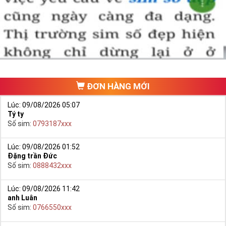
một số phải vừa đẹp, vừa tốt về phong thủy thì mới là sim hoàn
hảo. Vậy phải làm sao?
- Cách nhanh nhất để chọn mua được Sim Tứ Quý 2 là bạn vào
trang chủ của Sim Tiền Giang, chọn mục “
Sim giảm giá
“ ở ngay đầu
trang chủ. Đây là danh sách sim được đại lý giảm giá vì một số lý
do nên bạn có thể chọn mua được số đẹp lại có giá cực rẻ nữa.
Ngoài ra quý khách chưa ưng ý về Sim Tứ Quý 2 có cũng thể tham
ĐƠN HÀNG MỚI
khảo thêm Sim Vinaphone,Sim Gmobile,
Sim Tứ Quý Giữa
..
Lúc: 09/08/2026 05:07
Tý ty
Số sim:
0793187xxx
Lúc: 09/08/2026 01:52
Đặng trần Đức
Số sim:
0888432xxx
Lúc: 09/08/2026 11:42
anh Luân
Số sim:
0766550xxx