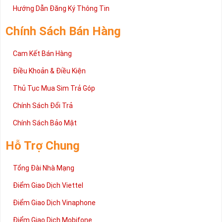
2 đang được rất nhiều khách hàng tin tưởng lựa chọn trên thị
Hướng Dẫn Đăng Ký Thông Tin
trường sim số hiện nay. Hy vọng với những thông tin được cung
cấp trong bài viết này sẽ giúp bạn hiểu rõ ý nghĩa và các bước đặt
Chính Sách Bán Hàng
mua sim số tại Sim Tiền Giang nhanh chóng nhất.
Chúc quý khách tìm được chiếc sim Tứ quý 2 như ý!
Cam Kết Bán Hàng
Xin cám ơn và hân hạnh được phục vụ!
Điều Khoản & Điều Kiện
Thủ Tục Mua Sim Trả Góp
Chính Sách Đổi Trả
Chính Sách Bảo Mật
Hỗ Trợ Chung
Tổng Đài Nhà Mạng
Điểm Giao Dịch Viettel
Điểm Giao Dịch Vinaphone
Điểm Giao Dịch Mobifone