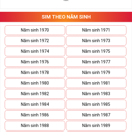
những hướng giải quyết đúng đắn nhắt.
Tất cả những ý trên đều nói lên số 2 là con số vô cùng đẹp, khi bộ
tứ 2 cùng xuất hiện trong một dãy số sim càng giúp cho ý nghĩa
SIM THEO NĂM SINH
sim tứ quý
tăng lên gấp bội. Sở hữu sim Tứ Quý 2 giúp khích lệ tinh
thần người sở hữu là không sợ bất cứ điều gì mà hãy cứ làm thì
Năm sinh 1970
Năm sinh 1971
mọi điều tốt đẹp và may mắn ắt sẽ đến.
Năm sinh 1972
Năm sinh 1973
Lợi ích sim Tứ Quý 2 mang lại là gì?
Năm sinh 1974
Năm sinh 1975
Năm sinh 1976
Năm sinh 1977
Năm sinh 1978
Năm sinh 1979
Năm sinh 1980
Năm sinh 1981
Năm sinh 1982
Năm sinh 1983
Năm sinh 1984
Năm sinh 1985
Năm sinh 1986
Năm sinh 1987
Năm sinh 1988
Năm sinh 1989