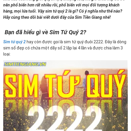
nên phổ biến hơn rất nhiều rồi, phổ biến với mọi đối tượng khách
hàng, mọi lứa tuổi. Vậy sim tứ quý 2 là gì? Có ý nghĩa như thế nào?
Hãy cùng theo dõi bài viết dưới đây của Sim Tiền Giang nhé!
Bạn đã hiểu gì về Sim Tứ Quý 2?
Sim tứ quý 2
hay còn được gọi là sim tứ quý đuôi 2222. Đây là dòng
sim số đẹp có chứa một dãy số 2 lặp lại 4 lần và được chia làm 3
loại: