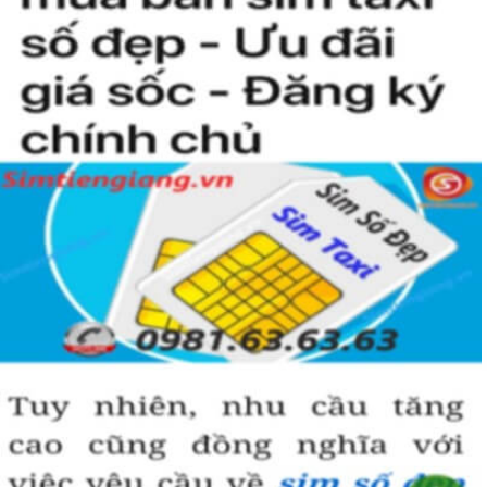
người khác cũng sẽ biết được vị trí của bạn trong xã hội là như thế
nào rồi?
Hướng dẫn mua Sim Tứ Quý 2 tại
Simtiengiang.vn.
Sim Tiền Giang là đơn vị cung cấp
sim số đẹp
Tứ Quý, sim giá rẻ uy
tín chất lượng.
Chọn mua sim số đẹp thường mất nhiều thời gian ở khoản lựa số,