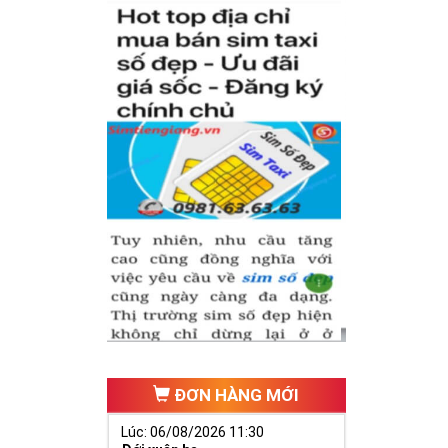
hăng tiến hơn.
ố 2 thúc giục
 ngã ba cuộc
ĐƠN HÀNG MỚI
Lúc: 06/08/2026 11:30