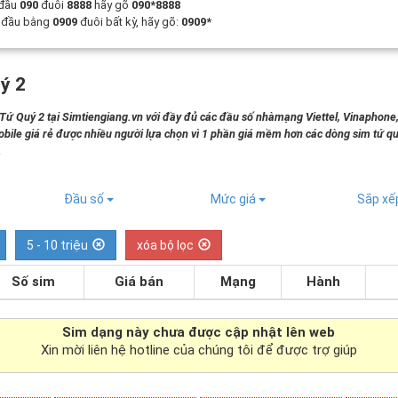
 đầu
090
đuôi
8888
hãy gõ
090*8888
t đầu bằng
0909
đuôi bất kỳ, hãy gõ:
0909*
ý 2
 Quý 2 tại Simtiengiang.vn với đầy đủ các đầu số nhàmạng Viettel, Vinaphone
bile giá rẻ được nhiều người lựa chọn vì 1 phần giá mềm hơn các dòng sim tứ qu
.
Đầu số
Mức giá
Sắp x
5 - 10 triệu
xóa bộ lọc
Số sim
Giá bán
Mạng
Hành
Sim dạng
này chưa được cập nhật lên web
Xin mời liên hệ hotline của chúng tôi để được trợ giúp