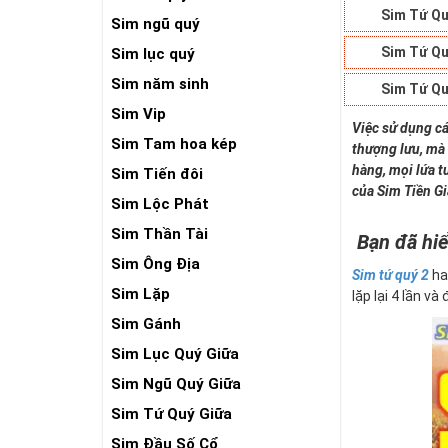
Sim Tứ Qu
Sim ngũ quý
Sim Tứ Qu
Sim lục quý
Sim năm sinh
Sim Tứ Qu
Sim Vip
Việc sử dụng cá
Sim Tam hoa kép
thượng lưu, mà 
hàng, mọi lứa t
Sim Tiến đôi
của Sim Tiền G
Sim Lộc Phát
Sim Thần Tài
Bạn đã hiể
Sim Ông Địa
Sim tứ quý 2
ha
Sim Lặp
lặp lại 4 lần và
Sim Gánh
Sim Lục Quý Giữa
Sim Ngũ Quý Giữa
Sim Tứ Quý Giữa
Sim Đầu Số Cổ