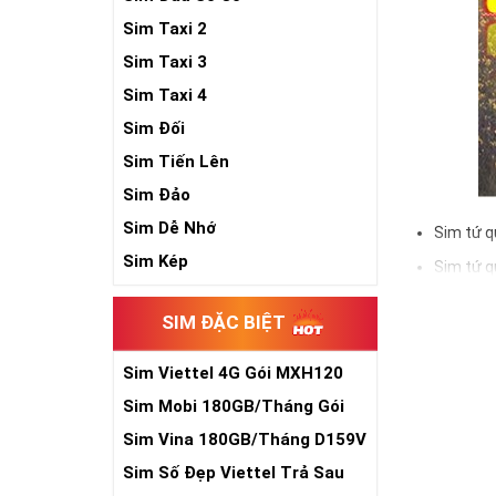
Sim Taxi 2
Sim Taxi 3
Sim Taxi 4
Sim Đối
Sim Tiến Lên
Sim Đảo
Sim Dễ Nhớ
Sim tứ q
Sim Kép
Sim tứ q
Sim tứ q
SIM ĐẶC BIỆT
Sim số đẹp Tứ 
đầu số, nhà mạ
Sim Viettel 4G Gói MXH120
Siêu Rẻ
Sim Mobi 180GB/Tháng Gói
Ý nghĩa si
TK159
Sim Vina 180GB/Tháng D159V
Theo quan niệm
Sim Số Đẹp Viettel Trả Sau
Trong dân gian