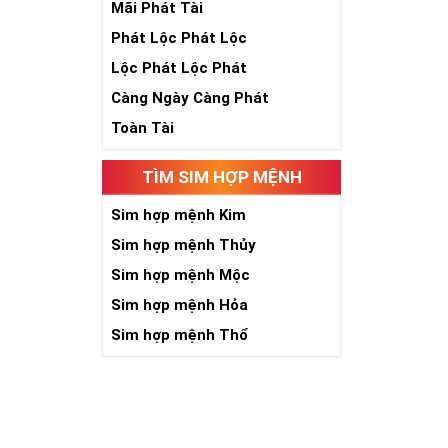
Theo quan niệ
Mãi Phát Tài
Số 2 tượng trư
Phát Lộc Phát Lộc
việc đều thuận
Số 2 còn biểu t
Lộc Phát Lộc Phát
được sự lựa ch
Càng Ngày Càng Phát
Tất cả những ý 
số sim càng gi
Toàn Tài
người sở hữu l
TÌM SIM HỢP MỆNH
Lợi
Sim hợp mệnh Kim
Sim hợp mệnh Thủy
Sim hợp mệnh Mộc
Sim hợp mệnh Hỏa
Sim hợp mệnh Thổ