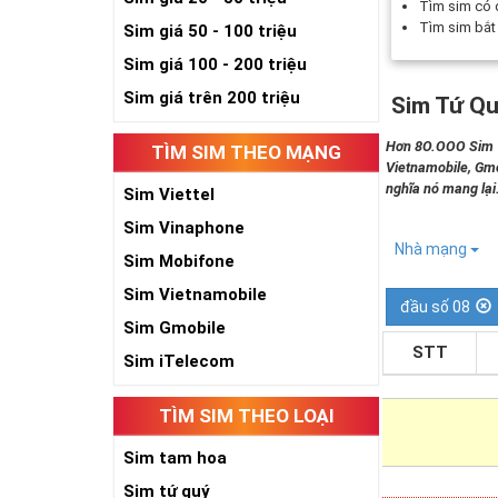
Tìm sim có
Tìm sim bắ
Sim giá 50 - 100 triệu
Sim giá 100 - 200 triệu
Sim giá trên 200 triệu
Sim Tứ Qu
Hơn 8O.OOO Sim Tứ
TÌM SIM THEO MẠNG
Vietnamobile, Gmo
nghĩa nó mang lại
Sim Viettel
Sim Vinaphone
Nhà mạng
Sim Mobifone
Sim Vietnamobile
đầu số 08
Sim Gmobile
STT
Sim iTelecom
TÌM SIM THEO LOẠI
Sim tam hoa
Sim tứ quý