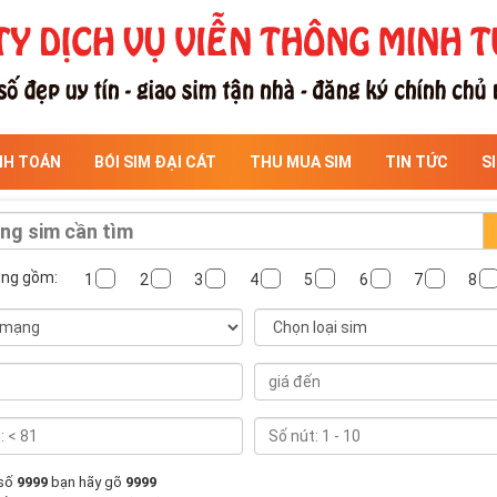
NH TOÁN
BÓI SIM ĐẠI CÁT
THU MUA SIM
TIN TỨC
S
ông gồm:
1
2
3
4
5
6
7
8
 số
9999
bạn hãy gõ
9999