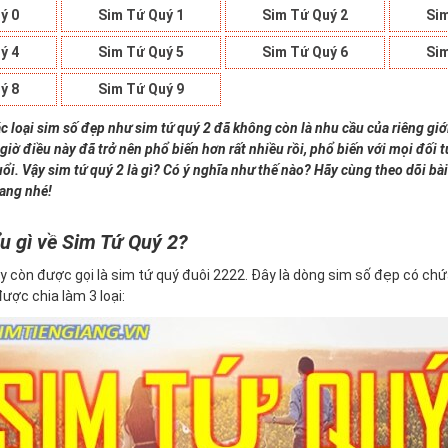
ý 0
Sim Tứ Quý 1
Sim Tứ Quý 2
Sim
ý 4
Sim Tứ Quý 5
Sim Tứ Quý 6
Sim
ý 8
Sim Tứ Quý 9
c loại sim số đẹp như sim tứ quý 2 đã không còn là nhu cầu của riêng giớ
giờ điều này đã trở nên phổ biến hơn rất nhiều rồi, phổ biến với mọi đối
uổi. Vậy sim tứ quý 2 là gì? Có ý nghĩa như thế nào? Hãy cùng theo dõi bài
iang nhé!
u gì về Sim Tứ Quý 2?
y còn được gọi là sim tứ quý đuôi 2222. Đây là dòng sim số đẹp có ch
 được chia làm 3 loại: