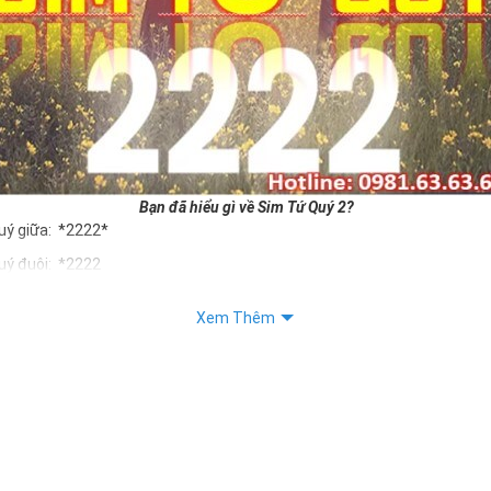
Bạn đã hiểu gì về Sim Tứ Quý 2?
uý giữa: *2222*
uý đuôi: *2222
uý kép: *88882222
Xem Thêm
Quý 2 hay bất kỳ dòng sim số đẹp nào đều được định giá khác nhau p
ng cũng như sự sắp xếp của các con số trong sim.
m tứ quý 2
 dân gian
, con số 2 được coi là con số may mắn, nó tượng trưng cho sự có đôi 