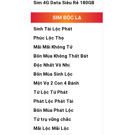
phúc lứa đôi.
Sim 4G Data Siêu Rẻ 180GB
Là con số luôn
Con số 2 còn tư
SIM ĐỘC LẠ
chúng ta lựa c
đời, nơi bạn p
Sinh Tài Lộc Phát
Phúc Lộc Thọ
Mãi Mãi Không Tử
Bốn Mùa Không Thất Bát
Độc Nhất Vô Nhị
Bốn Mùa Sinh Lộc
Một Vợ 2 Con 4 Bánh
Tứ Lộc Tứ Phát
Phát Lộc Phát Tài
Bốn Mùa Phát Lộc
Tứ trụ vững chắc
Mãi Lộc Mãi Lộc