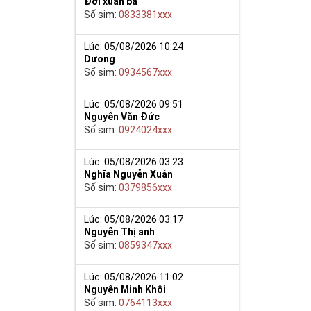
Đới xuân ba
Số sim:
0833381xxx
y giúp cho mọi
 cho họ có
Lúc: 05/08/2026 10:24
Dương
Số sim:
0934567xxx
n trong một dãy
ch lệ tinh thần
ắn ắt sẽ đến.
Lúc: 05/08/2026 09:51
Nguyễn Văn Đức
Số sim:
0924024xxx
Lúc: 05/08/2026 03:23
Nghĩa Nguyễn Xuân
Số sim:
0379856xxx
Lúc: 05/08/2026 03:17
Nguyễn Thị anh
Số sim:
0859347xxx
Lúc: 05/08/2026 11:02
Nguyễn Minh Khôi
Số sim:
0764113xxx