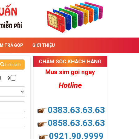
IM TRẢ GÓP
GIỚI THIỆU
CHĂM SÓC KHÁCH HÀNG
Tìm sim
Mua sim gọi ngay
9
Hotline
0383.63.63.63
0858.63.63.63
0921.90.9999