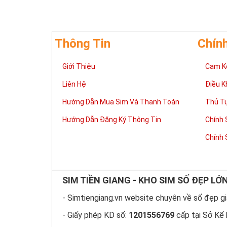
Thông Tin
Chín
Giúp chủ nhân 
Giới Thiệu
Cam K
Những người là
có đôi có cặp,
Liên Hệ
Điều K
mệnh tốt, dễ d
Phát triển tron
Hướng Dẫn Mua Sim Và Thanh Toán
Thủ T
Tiền tài và thà
Hướng Dẫn Đăng Ký Thông Tin
Chính 
thuận lợi hơn 
tiến hơn trong
Chính 
hàng ngày của
làm việc đỡ vấ
Thể hiện “Đẳng
Sim tứ quý 2 l
SIM TIỀN GIANG - KHO SIM SỐ ĐẸP LỚ
hữu dòng sim 
hiện “Đẳng Cấp
- Simtiengiang.vn website chuyên về số đẹp giá
này, bởi vậy ch
- Giấy phép KD số:
1201556769
cấp tại Sở Kế 
rồi?