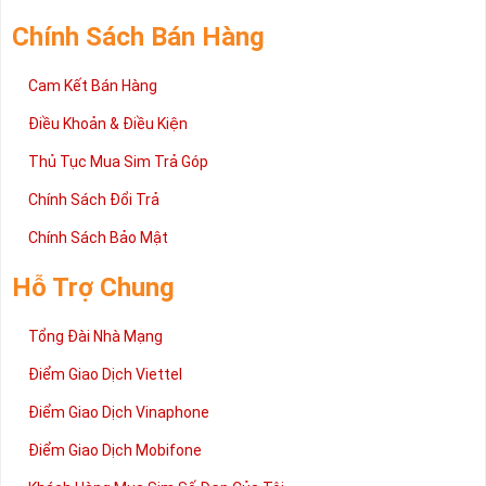
trường sim số hiện nay. Hy vọng với những thông tin được cung
cấp trong bài viết này sẽ giúp bạn hiểu rõ ý nghĩa và các bước đặt
Chính Sách Bán Hàng
mua sim số tại Sim Tiền Giang nhanh chóng nhất.
Chúc quý khách tìm được chiếc sim Tứ quý 2 như ý!
Cam Kết Bán Hàng
Xin cám ơn và hân hạnh được phục vụ!
Điều Khoản & Điều Kiện
Thủ Tục Mua Sim Trả Góp
Chính Sách Đổi Trả
Chính Sách Bảo Mật
Hỗ Trợ Chung
Tổng Đài Nhà Mạng
Điểm Giao Dịch Viettel
Điểm Giao Dịch Vinaphone
Điểm Giao Dịch Mobifone