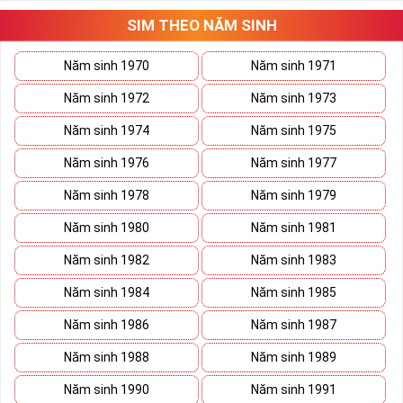
Tất cả những ý trên đều nói lên số 2 là con số vô cùng đẹp, khi bộ
tứ 2 cùng xuất hiện trong một dãy số sim càng giúp cho ý nghĩa
SIM THEO NĂM SINH
sim tứ quý
tăng lên gấp bội. Sở hữu sim Tứ Quý 2 giúp khích lệ tinh
thần người sở hữu là không sợ bất cứ điều gì mà hãy cứ làm thì
Năm sinh 1970
Năm sinh 1971
mọi điều tốt đẹp và may mắn ắt sẽ đến.
Năm sinh 1972
Năm sinh 1973
Lợi ích sim Tứ Quý 2 mang lại là gì?
Năm sinh 1974
Năm sinh 1975
Năm sinh 1976
Năm sinh 1977
Năm sinh 1978
Năm sinh 1979
Năm sinh 1980
Năm sinh 1981
Năm sinh 1982
Năm sinh 1983
Năm sinh 1984
Năm sinh 1985
Năm sinh 1986
Năm sinh 1987
Năm sinh 1988
Năm sinh 1989
Năm sinh 1990
Năm sinh 1991
Lợi ích sim Tứ Quý 2 mang lại là gì?