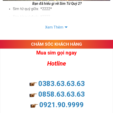
Bạn đã hiểu gì về Sim Tứ Quý 2?
Sim tứ quý giữa: *2222*
Sim tứ quý đuôi: *2222
Sim tứ quý kép: *88882222
Xem Thêm
Sim số đẹp Tứ Quý 2 hay bất kỳ dòng sim số đẹp nào đều
được định giá khác nhau phụ thuộc vào đầu số, nhà mạng cũng
như sự sắp xếp của các con số trong sim.
CHĂM SÓC KHÁCH HÀNG
Mua sim gọi ngay
Ý nghĩa sim tứ quý 2
Hotline
Theo quan niệm dân gian
Trong dân gian, con số 2 được coi là con số may mắn, nó tượng
trưng cho sự có đôi có cặp của hạnh phúc lứa đôi.
Là con số luôn mang lại những điều viên mãn, suôn sẻ và mang lại
0383.63.63.63
nhiều thành công, thăng tiến hơn.
Con số 2 còn tượng trưng cho lòng tốt, sự cân bằng, tế nhị, ổn định
0858.63.63.63
và tính hai mặt. Số 2 thúc giục chúng ta lựa chọn, dựa vào những
phán đoán của bản thân. Con số này có thể ám chỉ ngã ba cuộc
0921.90.9999
đời, nơi bạn phải đưa ra những quyết định quan trọng.