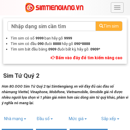
#
Tìm sim
Tìm sim có số
9999
bạn hãy gõ
9999
Tìm sim có đầu
090
đuôi
8888
hãy gõ
090*8888
Tìm sim bắt đầu bằng
0909
đuôi bất kỳ, hãy gõ:
0909*
Bấm vào đây để tìm kiếm nâng cao
Sim Tứ Quý 2
Hơn 8O.OOO Sim Tứ Quý 2 tại Simtiengiang.vn với đầy đủ các đầu số
nhàmạng Viettel, Vinaphone, Mobifone, Vietnamobile, Gmobile giá rẻ được
nhiều người lựa chọn vì 1 phần giá mềm hơn các dòng sim tứ quý khác, phần vì
ý nghĩa nó mang lại.
Nhà mạng
Đầu số
Mức giá
Sắp xếp