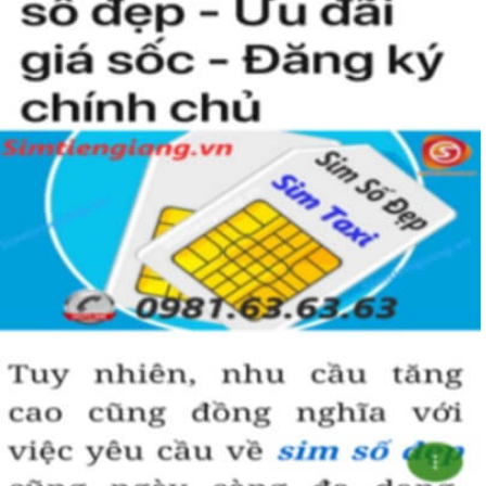
nào rồi?
Hướng dẫn mua Sim Tứ Quý 2 tại
Simtiengiang.vn.
Sim Tiền Giang là đơn vị cung cấp
sim số đẹp
Tứ Quý, sim giá rẻ uy
tín chất lượng.
Chọn mua sim số đẹp thường mất nhiều thời gian ở khoản lựa số,
một số phải vừa đẹp, vừa tốt về phong thủy thì mới là sim hoàn