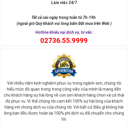
Làm việc 24/7
Tất cả các ngày trong tuần từ 7h-19h
(ngoài giờ Quý khách vui lòng bấm Đặt mua trên Web )
Hotline khiếu nại dịch vụ, tư vấn:
0
2736.55.9999
Ý nghĩa sim tứ quý 2
Với nhiều năm kinh nghiệm phục vụ trong ngành sim, chúng tôi
Theo quan niệm phong thủy
hiểu mức độ quan trọng trong công việc của mình là mang đến
Số 2 tượng trưng cho sự cân bằng, hài hòa của âm dương và đất
cho khách hàng sự hài lòng về con sim khách hàng chọn và cả thái
trời. Sự cân bằng này giúp cho mọi việc đều thuận lợi và mang lại
độ phục vụ. Vì thế chúng tôi cam kết 100% sự hài lòng của khách
nhiều may mắn trong cuộc sống và kinh doanh.
hàng với chúng dịch vụ của chúng tôi. Với bất cứ điều gì không hài
Số 2 còn biểu trưng cho lòng tốt, sự ổn định và tính hai mặt của
lòng bạn đều được hoàn lại 100% phí dịch vụ đã chuyển cho chúng
mọi vấn đề. Số 2 giúp cho họ có được sự lựa chọn, để đưa ra
tôi.
những hướng giải quyết đúng đắn nhắt.