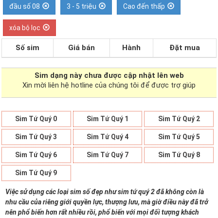
đầu số 08
3 - 5 triệu
Cao đến thấp
xóa bộ lọc
Số sim
Giá bán
Hành
Đặt mua
Sim dạng
này chưa được cập nhật lên web
Xin mời liên hệ hotline của chúng tôi để được trợ giúp
Sim Tứ Quý 0
Sim Tứ Quý 1
Sim Tứ Quý 2
Sim Tứ Quý 3
Sim Tứ Quý 4
Sim Tứ Quý 5
Sim Tứ Quý 6
Sim Tứ Quý 7
Sim Tứ Quý 8
Sim Tứ Quý 9
Việc sử dụng các loại sim số đẹp như sim tứ quý 2 đã không còn là
nhu cầu của riêng giới quyền lực, thượng lưu, mà giờ điều này đã trở
nên phổ biến hơn rất nhiều rồi, phổ biến với mọi đối tượng khách