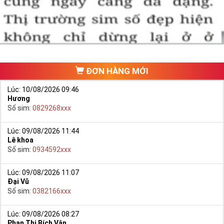
hảo. Vậy phải làm sao?
- Cách nhanh nhất để chọn mua được Sim Tứ Quý 2 là bạn vào
trang chủ của Sim Tiền Giang, chọn mục “
Sim giảm giá
“ ở ngay đầu
trang chủ. Đây là danh sách sim được đại lý giảm giá vì một số lý
do nên bạn có thể chọn mua được số đẹp lại có giá cực rẻ nữa.
Ngoài ra quý khách chưa ưng ý về Sim Tứ Quý 2 có cũng thể tham
ĐƠN HÀNG MỚI
khảo thêm Sim Vinaphone,Sim Gmobile,
Sim Tứ Quý Giữa
..
Lúc: 10/08/2026 09:46
Hương
Số sim:
0829268xxx
Lúc: 09/08/2026 11:44
Lê khoa
Số sim:
0934592xxx
Lúc: 09/08/2026 11:07
Đại Vũ
Số sim:
0382166xxx
Lúc: 09/08/2026 08:27
Phan Thị Bích Vân