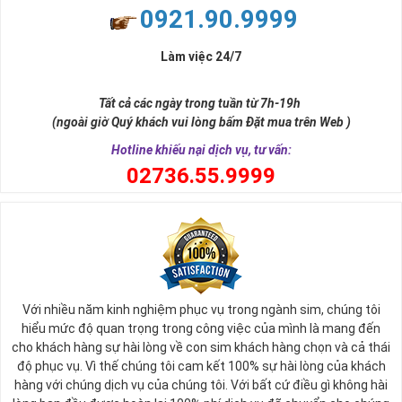
phán đoán của bản thân. Con số này có thể ám chỉ ngã ba cuộc
0921.90.9999
đời, nơi bạn phải đưa ra những quyết định quan trọng.
Làm việc 24/7
Tất cả các ngày trong tuần từ 7h-19h
(ngoài giờ Quý khách vui lòng bấm Đặt mua trên Web )
Hotline khiếu nại dịch vụ, tư vấn:
0
2736.55.9999
Ý nghĩa sim tứ quý 2
Với nhiều năm kinh nghiệm phục vụ trong ngành sim, chúng tôi
Theo quan niệm phong thủy
hiểu mức độ quan trọng trong công việc của mình là mang đến
Số 2 tượng trưng cho sự cân bằng, hài hòa của âm dương và đất
cho khách hàng sự hài lòng về con sim khách hàng chọn và cả thái
trời. Sự cân bằng này giúp cho mọi việc đều thuận lợi và mang lại
độ phục vụ. Vì thế chúng tôi cam kết 100% sự hài lòng của khách
nhiều may mắn trong cuộc sống và kinh doanh.
hàng với chúng dịch vụ của chúng tôi. Với bất cứ điều gì không hài
Số 2 còn biểu trưng cho lòng tốt, sự ổn định và tính hai mặt của