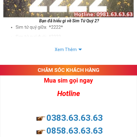
Bạn đã hiểu gì về Sim Tứ Quý 2?
Sim tứ quý giữa: *2222*
Sim tứ quý đuôi: *2222
Sim tứ quý kép: *88882222
Xem Thêm
Sim số đẹp Tứ Quý 2 hay bất kỳ dòng sim số đẹp nào đều
được định giá khác nhau phụ thuộc vào đầu số, nhà mạng cũng
như sự sắp xếp của các con số trong sim.
CHĂM SÓC KHÁCH HÀNG
Mua sim gọi ngay
Ý nghĩa sim tứ quý 2
Hotline
Theo quan niệm dân gian
Trong dân gian, con số 2 được coi là con số may mắn, nó tượng
trưng cho sự có đôi có cặp của hạnh phúc lứa đôi.
Là con số luôn mang lại những điều viên mãn, suôn sẻ và mang lại
0383.63.63.63
nhiều thành công, thăng tiến hơn.
Con số 2 còn tượng trưng cho lòng tốt, sự cân bằng, tế nhị, ổn định
0858.63.63.63
và tính hai mặt. Số 2 thúc giục chúng ta lựa chọn, dựa vào những