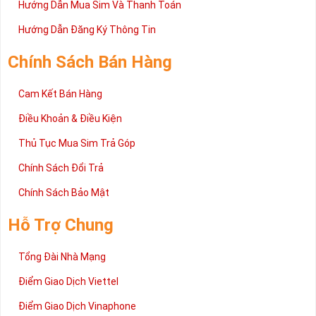
Hướng Dẫn Mua Sim Và Thanh Toán
Trên đây là những chia sẻ chi tiết về dòng sim số đẹp Tứ Quý
2 đang được rất nhiều khách hàng tin tưởng lựa chọn trên thị
Hướng Dẫn Đăng Ký Thông Tin
trường sim số hiện nay. Hy vọng với những thông tin được cung
cấp trong bài viết này sẽ giúp bạn hiểu rõ ý nghĩa và các bước đặt
Chính Sách Bán Hàng
mua sim số tại Sim Tiền Giang nhanh chóng nhất.
Chúc quý khách tìm được chiếc sim Tứ quý 2 như ý!
Cam Kết Bán Hàng
Xin cám ơn và hân hạnh được phục vụ!
Điều Khoản & Điều Kiện
Thủ Tục Mua Sim Trả Góp
Chính Sách Đổi Trả
Chính Sách Bảo Mật
Hỗ Trợ Chung
Tổng Đài Nhà Mạng
Điểm Giao Dịch Viettel
Điểm Giao Dịch Vinaphone