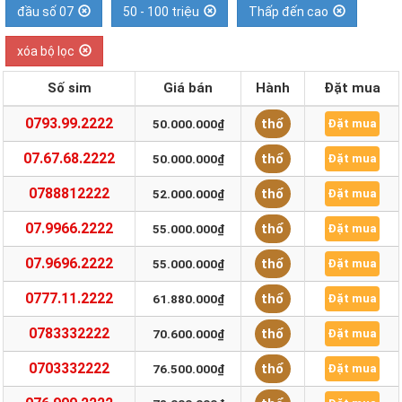
đầu số 07
50 - 100 triệu
Thấp đến cao
xóa bộ lọc
Số sim
Giá bán
Hành
Đặt mua
0793.99.2222
thổ
50.000.000₫
Đặt mua
07.67.68.2222
thổ
50.000.000₫
Đặt mua
0788812222
thổ
52.000.000₫
Đặt mua
07.9966.2222
thổ
55.000.000₫
Đặt mua
07.9696.2222
thổ
55.000.000₫
Đặt mua
0777.11.2222
thổ
61.880.000₫
Đặt mua
0783332222
thổ
70.600.000₫
Đặt mua
0703332222
thổ
76.500.000₫
Đặt mua