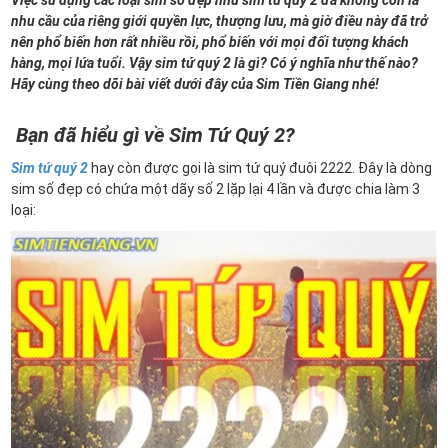
Việc sử dụng các loại sim số đẹp như sim tứ quý 2 đã không còn là
nhu cầu của riêng giới quyền lực, thượng lưu, mà giờ điều này đã trở
nên phổ biến hơn rất nhiều rồi, phổ biến với mọi đối tượng khách
hàng, mọi lứa tuổi. Vậy sim tứ quý 2 là gì? Có ý nghĩa như thế nào?
Hãy cùng theo dõi bài viết dưới đây của Sim Tiền Giang nhé!
Bạn đã hiểu gì về Sim Tứ Quý 2?
Sim tứ quý 2
hay còn được gọi là sim tứ quý đuôi 2222. Đây là dòng
sim số đẹp có chứa một dãy số 2 lặp lại 4 lần và được chia làm 3
loại: