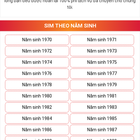
lòng bạn đều được hoàn lại 100% phí dịch vụ đã chuyển cho chúng
mọi vấn đề. Số 2 giúp cho họ có được sự lựa chọn, để đưa ra
tôi.
những hướng giải quyết đúng đắn nhắt.
Tất cả những ý trên đều nói lên số 2 là con số vô cùng đẹp, khi bộ
tứ 2 cùng xuất hiện trong một dãy số sim càng giúp cho ý nghĩa
SIM THEO NĂM SINH
sim tứ quý
tăng lên gấp bội. Sở hữu sim Tứ Quý 2 giúp khích lệ tinh
thần người sở hữu là không sợ bất cứ điều gì mà hãy cứ làm thì
Năm sinh 1970
Năm sinh 1971
mọi điều tốt đẹp và may mắn ắt sẽ đến.
Năm sinh 1972
Năm sinh 1973
Lợi ích sim Tứ Quý 2 mang lại là gì?
Năm sinh 1974
Năm sinh 1975
Năm sinh 1976
Năm sinh 1977
Năm sinh 1978
Năm sinh 1979
Năm sinh 1980
Năm sinh 1981
Năm sinh 1982
Năm sinh 1983
Năm sinh 1984
Năm sinh 1985
Năm sinh 1986
Năm sinh 1987