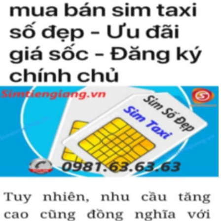
hiện “Đẳng Cấp” của người chơi sim. Không phải ai cũng có đủ điều
kiện để sở hữu một sim tứ quý 2 này, bởi vậy chỉ cần nhìn vào
người khác cũng sẽ biết được vị trí của bạn trong xã hội là như thế
nào rồi?
Hướng dẫn mua Sim Tứ Quý 2 tại
Simtiengiang.vn.
Sim Tiền Giang là đơn vị cung cấp
sim số đẹp
Tứ Quý, sim giá rẻ uy
tín chất lượng.