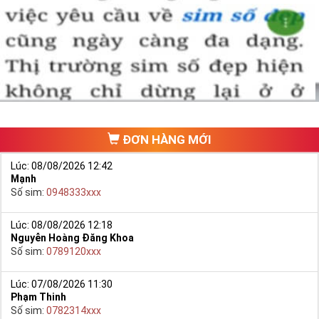
Chọn mua sim số đẹp thường mất nhiều thời gian ở khoản lựa số,
một số phải vừa đẹp, vừa tốt về phong thủy thì mới là sim hoàn
hảo. Vậy phải làm sao?
- Cách nhanh nhất để chọn mua được Sim Tứ Quý 2 là bạn vào
trang chủ của Sim Tiền Giang, chọn mục “
Sim giảm giá
“ ở ngay đầu
trang chủ. Đây là danh sách sim được đại lý giảm giá vì một số lý
do nên bạn có thể chọn mua được số đẹp lại có giá cực rẻ nữa.
Ngoài ra quý khách chưa ưng ý về Sim Tứ Quý 2 có cũng thể tham
ĐƠN HÀNG MỚI
khảo thêm Sim Vinaphone,Sim Gmobile,
Sim Tứ Quý Giữa
..
Lúc: 08/08/2026 12:42
Mạnh
Số sim:
0948333xxx
Lúc: 08/08/2026 12:18
Nguyễn Hoàng Đăng Khoa
Số sim:
0789120xxx
Lúc: 07/08/2026 11:30
Phạm Thinh
Số sim:
0782314xxx