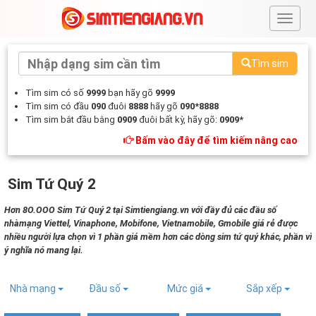
#
Tìm sim
Tìm sim có số
9999
bạn hãy gõ
9999
Tìm sim có đầu
090
đuôi
8888
hãy gõ
090*8888
Tìm sim bắt đầu bằng
0909
đuôi bất kỳ, hãy gõ:
0909*
Bấm vào đây để tìm kiếm nâng cao
Sim Tứ Quý 2
Hơn 8O.OOO Sim Tứ Quý 2 tại Simtiengiang.vn với đầy đủ các đầu số
nhàmạng Viettel, Vinaphone, Mobifone, Vietnamobile, Gmobile giá rẻ được
nhiều người lựa chọn vì 1 phần giá mềm hơn các dòng sim tứ quý khác, phần vì
ý nghĩa nó mang lại.
Nhà mạng
Đầu số
Mức giá
Sắp xếp