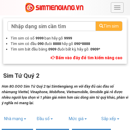
#
Tìm sim
Tìm sim có số
9999
bạn hãy gõ
9999
Tìm sim có đầu
090
đuôi
8888
hãy gõ
090*8888
Tìm sim bắt đầu bằng
0909
đuôi bất kỳ, hãy gõ:
0909*
Bấm vào đây để tìm kiếm nâng cao
Sim Tứ Quý 2
Hơn 8O.OOO Sim Tứ Quý 2 tại Simtiengiang.vn với đầy đủ các đầu số
nhàmạng Viettel, Vinaphone, Mobifone, Vietnamobile, Gmobile giá rẻ được
nhiều người lựa chọn vì 1 phần giá mềm hơn các dòng sim tứ quý khác, phần vì
ý nghĩa nó mang lại.
Nhà mạng
Đầu số
Mức giá
Sắp xếp