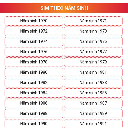
Tất cả những ý trên đều nói lên số 2 là con số vô cùng đẹp, khi bộ
tứ 2 cùng xuất hiện trong một dãy số sim càng giúp cho ý nghĩa
SIM THEO NĂM SINH
sim tứ quý
tăng lên gấp bội. Sở hữu sim Tứ Quý 2 giúp khích lệ tinh
thần người sở hữu là không sợ bất cứ điều gì mà hãy cứ làm thì
Năm sinh 1970
Năm sinh 1971
mọi điều tốt đẹp và may mắn ắt sẽ đến.
Năm sinh 1972
Năm sinh 1973
Lợi ích sim Tứ Quý 2 mang lại là gì?
Năm sinh 1974
Năm sinh 1975
Năm sinh 1976
Năm sinh 1977
Năm sinh 1978
Năm sinh 1979
Năm sinh 1980
Năm sinh 1981
Năm sinh 1982
Năm sinh 1983
Năm sinh 1984
Năm sinh 1985
Năm sinh 1986
Năm sinh 1987
Năm sinh 1988
Năm sinh 1989
Năm sinh 1990
Năm sinh 1991
Lợi ích sim Tứ Quý 2 mang lại là gì?