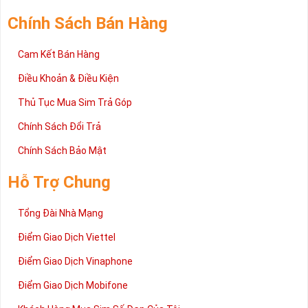
trường sim số hiện nay. Hy vọng với những thông tin được cung
cấp trong bài viết này sẽ giúp bạn hiểu rõ ý nghĩa và các bước đặt
Chính Sách Bán Hàng
mua sim số tại Sim Tiền Giang nhanh chóng nhất.
Chúc quý khách tìm được chiếc sim Tứ quý 2 như ý!
Cam Kết Bán Hàng
Xin cám ơn và hân hạnh được phục vụ!
Điều Khoản & Điều Kiện
Thủ Tục Mua Sim Trả Góp
Chính Sách Đổi Trả
Chính Sách Bảo Mật
Hỗ Trợ Chung
Tổng Đài Nhà Mạng
Điểm Giao Dịch Viettel
Điểm Giao Dịch Vinaphone
Điểm Giao Dịch Mobifone