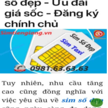
nào rồi?
Hướng dẫn mua Sim Tứ Quý 2 tại
Simtiengiang.vn.
Sim Tiền Giang là đơn vị cung cấp
sim số đẹp
Tứ Quý, sim giá rẻ uy
tín chất lượng.
Chọn mua sim số đẹp thường mất nhiều thời gian ở khoản lựa số,
một số phải vừa đẹp, vừa tốt về phong thủy thì mới là sim hoàn