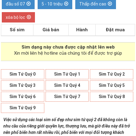
đầu số 07
5 - 10 triệu
Thấp đến cao
xóa bộ lọc
Số sim
Giá bán
Hành
Đặt mua
Sim dạng
này chưa được cập nhật lên web
Xin mời liên hệ hotline của chúng tôi để được trợ giúp
Sim Tứ Quý 0
Sim Tứ Quý 1
Sim Tứ Quý 2
Sim Tứ Quý 3
Sim Tứ Quý 4
Sim Tứ Quý 5
Sim Tứ Quý 6
Sim Tứ Quý 7
Sim Tứ Quý 8
Sim Tứ Quý 9
Việc sử dụng các loại sim số đẹp như sim tứ quý 2 đã không còn là
nhu cầu của riêng giới quyền lực, thượng lưu, mà giờ điều này đã trở
nên phổ biến hơn rất nhiều rồi, phổ biến với mọi đối tượng khách