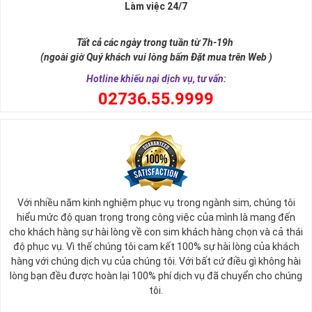
Làm việc 24/7
Tất cả các ngày trong tuần từ 7h-19h
(ngoài giờ Quý khách vui lòng bấm Đặt mua trên Web )
Hotline khiếu nại dịch vụ, tư vấn:
0
2736.55.9999
Ý nghĩa sim tứ quý 2
Với nhiều năm kinh nghiệm phục vụ trong ngành sim, chúng tôi
Theo quan niệm phong thủy
hiểu mức độ quan trọng trong công việc của mình là mang đến
Số 2 tượng trưng cho sự cân bằng, hài hòa của âm dương và đất
cho khách hàng sự hài lòng về con sim khách hàng chọn và cả thái
trời. Sự cân bằng này giúp cho mọi việc đều thuận lợi và mang lại
độ phục vụ. Vì thế chúng tôi cam kết 100% sự hài lòng của khách
nhiều may mắn trong cuộc sống và kinh doanh.
hàng với chúng dịch vụ của chúng tôi. Với bất cứ điều gì không hài
Số 2 còn biểu trưng cho lòng tốt, sự ổn định và tính hai mặt của
lòng bạn đều được hoàn lại 100% phí dịch vụ đã chuyển cho chúng
mọi vấn đề. Số 2 giúp cho họ có được sự lựa chọn, để đưa ra
tôi.
những hướng giải quyết đúng đắn nhắt.