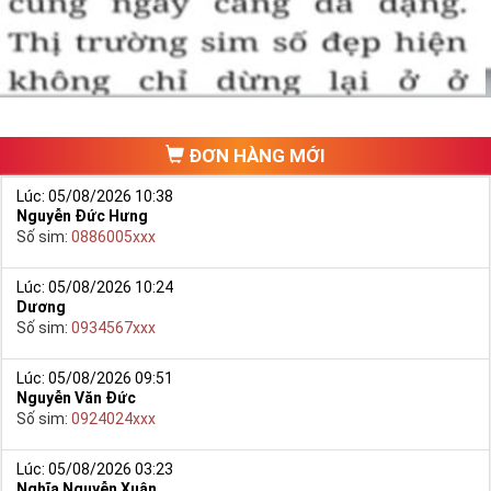
hảo. Vậy phải làm sao?
- Cách nhanh nhất để chọn mua được Sim Tứ Quý 2 là bạn vào
trang chủ của Sim Tiền Giang, chọn mục “
Sim giảm giá
“ ở ngay đầu
trang chủ. Đây là danh sách sim được đại lý giảm giá vì một số lý
do nên bạn có thể chọn mua được số đẹp lại có giá cực rẻ nữa.
Ngoài ra quý khách chưa ưng ý về Sim Tứ Quý 2 có cũng thể tham
ĐƠN HÀNG MỚI
khảo thêm Sim Vinaphone,Sim Gmobile,
Sim Tứ Quý Giữa
..
Lúc: 05/08/2026 10:38
Nguyễn Đức Hưng
Số sim:
0886005xxx
Lúc: 05/08/2026 10:24
Dương
Số sim:
0934567xxx
Lúc: 05/08/2026 09:51
Nguyễn Văn Đức
Số sim:
0924024xxx
Lúc: 05/08/2026 03:23
Nghĩa Nguyễn Xuân