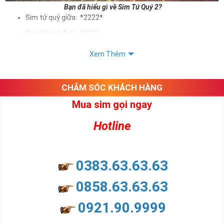
Bạn đã hiểu gì về Sim Tứ Quý 2?
Sim tứ quý giữa: *2222*
Sim tứ quý đuôi: *2222
Sim tứ quý kép: *88882222
Xem Thêm
Sim số đẹp Tứ Quý 2 hay bất kỳ dòng sim số đẹp nào đều
được định giá khác nhau phụ thuộc vào đầu số, nhà mạng cũng
như sự sắp xếp của các con số trong sim.
CHĂM SÓC KHÁCH HÀNG
Mua sim gọi ngay
Ý nghĩa sim tứ quý 2
Hotline
Theo quan niệm dân gian
Trong dân gian, con số 2 được coi là con số may mắn, nó tượng
trưng cho sự có đôi có cặp của hạnh phúc lứa đôi.
Là con số luôn mang lại những điều viên mãn, suôn sẻ và mang lại
0383.63.63.63
nhiều thành công, thăng tiến hơn.
Con số 2 còn tượng trưng cho lòng tốt, sự cân bằng, tế nhị, ổn định
0858.63.63.63
và tính hai mặt. Số 2 thúc giục chúng ta lựa chọn, dựa vào những
phán đoán của bản thân. Con số này có thể ám chỉ ngã ba cuộc
0921.90.9999
đời, nơi bạn phải đưa ra những quyết định quan trọng.