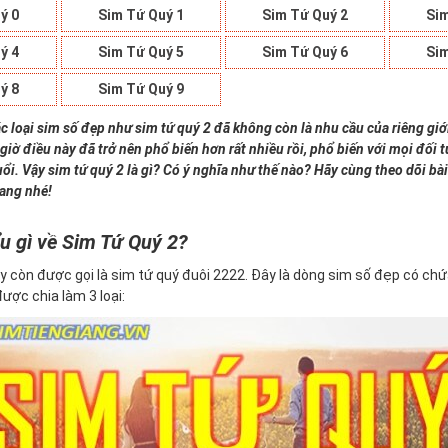
ý 0
Sim Tứ Quý 1
Sim Tứ Quý 2
Sim
ý 4
Sim Tứ Quý 5
Sim Tứ Quý 6
Sim
ý 8
Sim Tứ Quý 9
c loại sim số đẹp như sim tứ quý 2 đã không còn là nhu cầu của riêng giớ
giờ điều này đã trở nên phổ biến hơn rất nhiều rồi, phổ biến với mọi đối
uổi. Vậy sim tứ quý 2 là gì? Có ý nghĩa như thế nào? Hãy cùng theo dõi bài
iang nhé!
u gì về Sim Tứ Quý 2?
y còn được gọi là sim tứ quý đuôi 2222. Đây là dòng sim số đẹp có ch
 được chia làm 3 loại: