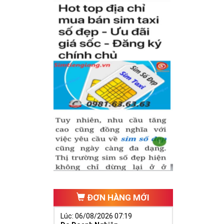
hăng tiến hơn.
ố 2 thúc giục
 ngã ba cuộc
ĐƠN HÀNG MỚI
Lúc: 06/08/2026 07:19