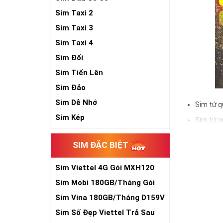
Sim Taxi 2
Sim Taxi 3
Sim Taxi 4
Sim Đối
Sim Tiến Lên
Sim Đảo
Sim Dễ Nhớ
Sim tứ q
Sim Kép
Sim tứ q
Sim tứ q
SIM ĐẶC BIỆT
Sim số đẹp Tứ 
đầu số, nhà mạ
Sim Viettel 4G Gói MXH120
Siêu Rẻ
Sim Mobi 180GB/Tháng Gói
Ý nghĩa si
TK159
Sim Vina 180GB/Tháng D159V
Theo quan niệm
Sim Số Đẹp Viettel Trả Sau
Trong dân gian