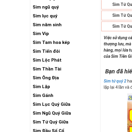
Sim Tứ Qu
Sim ngũ quý
Sim Tứ Qu
Sim lục quý
Sim năm sinh
Sim Tứ Qu
Sim Vip
Việc sử dụng cá
Sim Tam hoa kép
thượng lưu, mà 
hàng, mọi lứa t
Sim Tiến đôi
của Sim Tiền G
Sim Lộc Phát
Sim Thần Tài
Bạn đã hiể
Sim Ông Địa
Sim tứ quý 2
ha
Sim Lặp
lặp lại 4 lần và
Sim Gánh
Sim Lục Quý Giữa
Sim Ngũ Quý Giữa
Sim Tứ Quý Giữa
Sim Đầu Số Cổ