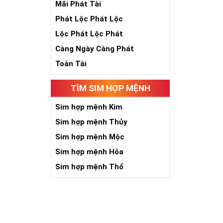
Theo quan niệ
Mãi Phát Tài
Số 2 tượng trư
Phát Lộc Phát Lộc
việc đều thuận
Số 2 còn biểu t
Lộc Phát Lộc Phát
được sự lựa ch
Càng Ngày Càng Phát
Tất cả những ý 
số sim càng gi
Toàn Tài
người sở hữu l
TÌM SIM HỢP MỆNH
Lợi
Sim hợp mệnh Kim
Sim hợp mệnh Thủy
Sim hợp mệnh Mộc
Sim hợp mệnh Hỏa
Sim hợp mệnh Thổ