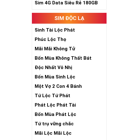
phúc lứa đôi.
Sim 4G Data Siêu Rẻ 180GB
Là con số luôn
Con số 2 còn tư
SIM ĐỘC LẠ
chúng ta lựa c
đời, nơi bạn p
Sinh Tài Lộc Phát
Phúc Lộc Thọ
Mãi Mãi Không Tử
Bốn Mùa Không Thất Bát
Độc Nhất Vô Nhị
Bốn Mùa Sinh Lộc
Một Vợ 2 Con 4 Bánh
Tứ Lộc Tứ Phát
Phát Lộc Phát Tài
Bốn Mùa Phát Lộc
Tứ trụ vững chắc
Mãi Lộc Mãi Lộc