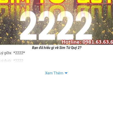
Bạn đã hiểu gì về Sim Tứ Quý 2?
uý giữa: *2222*
uý đuôi: *2222
uý kép: *88882222
Xem Thêm
Quý 2 hay bất kỳ dòng sim số đẹp nào đều được định giá khác nhau p
ng cũng như sự sắp xếp của các con số trong sim.
m tứ quý 2
 dân gian
, con số 2 được coi là con số may mắn, nó tượng trưng cho sự có đôi 