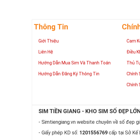
Thông Tin
Chín
Giúp chủ nhân 
Giới Thiệu
Cam K
Những người là
có đôi có cặp,
Liên Hệ
Điều K
mệnh tốt, dễ d
Phát triển tron
Hướng Dẫn Mua Sim Và Thanh Toán
Thủ T
Tiền tài và thà
Hướng Dẫn Đăng Ký Thông Tin
Chính 
thuận lợi hơn 
tiến hơn trong
Chính 
hàng ngày của
làm việc đỡ vấ
Thể hiện “Đẳng
Sim tứ quý 2 l
SIM TIỀN GIANG - KHO SIM SỐ ĐẸP LỚ
hữu dòng sim 
hiện “Đẳng Cấp
- Simtiengiang.vn website chuyên về số đẹp giá
này, bởi vậy ch
- Giấy phép KD số:
1201556769
cấp tại Sở Kế 
rồi?