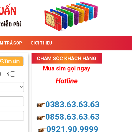
IM TRẢ GÓP
GIỚI THIỆU
CHĂM SÓC KHÁCH HÀNG
Tìm sim
Mua sim gọi ngay
9
Hotline
0383.63.63.63
0858.63.63.63
0921.90.9999