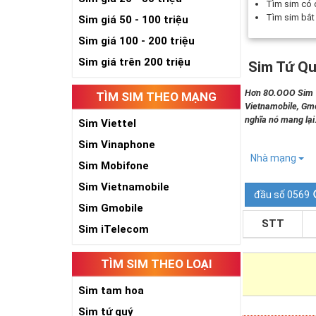
Tìm sim có
Tìm sim bắ
Sim giá 50 - 100 triệu
Sim giá 100 - 200 triệu
Sim giá trên 200 triệu
Sim Tứ Qu
Hơn 8O.OOO Sim Tứ
TÌM SIM THEO MẠNG
Vietnamobile, Gmo
nghĩa nó mang lại
Sim Viettel
Sim Vinaphone
Nhà mạng
Sim Mobifone
Sim Vietnamobile
đầu số 0569
Sim Gmobile
STT
Sim iTelecom
TÌM SIM THEO LOẠI
Sim tam hoa
Sim tứ quý