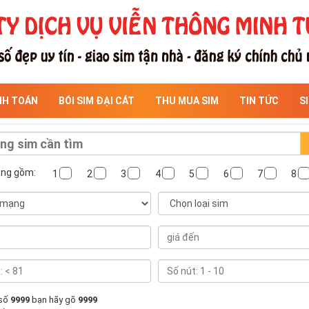
NH TOÁN
BÓI SIM ĐẠI CÁT
THU MUA SIM
TIN TỨC
S
ông gồm:
1
2
3
4
5
6
7
8
 số
9999
bạn hãy gõ
9999