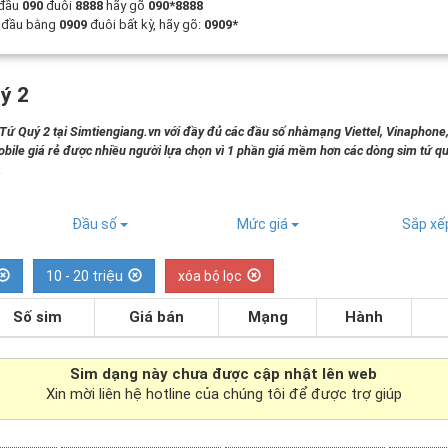
 đầu
090
đuôi
8888
hãy gõ
090*8888
t đầu bằng
0909
đuôi bất kỳ, hãy gõ:
0909*
ý 2
 Quý 2 tại Simtiengiang.vn với đầy đủ các đầu số nhàmạng Viettel, Vinaphone
bile giá rẻ được nhiều người lựa chọn vì 1 phần giá mềm hơn các dòng sim tứ qu
.
Đầu số
Mức giá
Sắp x
10 - 20 triệu
xóa bộ lọc
Số sim
Giá bán
Mạng
Hành
Sim dạng
này chưa được cập nhật lên web
Xin mời liên hệ hotline của chúng tôi để được trợ giúp