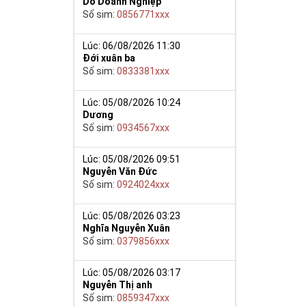
Do Doanh Nghiệp
Số sim:
0856771xxx
y giúp cho mọi
 cho họ có
Lúc: 06/08/2026 11:30
Đới xuân ba
Số sim:
0833381xxx
n trong một dãy
ch lệ tinh thần
ắn ắt sẽ đến.
Lúc: 05/08/2026 10:24
Dương
Số sim:
0934567xxx
Lúc: 05/08/2026 09:51
Nguyễn Văn Đức
Số sim:
0924024xxx
Lúc: 05/08/2026 03:23
Nghĩa Nguyễn Xuân
Số sim:
0379856xxx
Lúc: 05/08/2026 03:17
Nguyễn Thị anh
Số sim:
0859347xxx