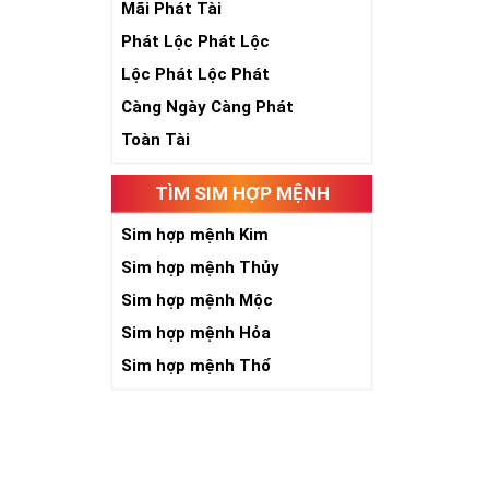
Theo quan niệ
Mãi Phát Tài
Số 2 tượng trư
Phát Lộc Phát Lộc
việc đều thuận
Số 2 còn biểu t
Lộc Phát Lộc Phát
được sự lựa ch
Càng Ngày Càng Phát
Tất cả những ý 
số sim càng gi
Toàn Tài
người sở hữu l
TÌM SIM HỢP MỆNH
Lợi
Sim hợp mệnh Kim
Sim hợp mệnh Thủy
Sim hợp mệnh Mộc
Sim hợp mệnh Hỏa
Sim hợp mệnh Thổ