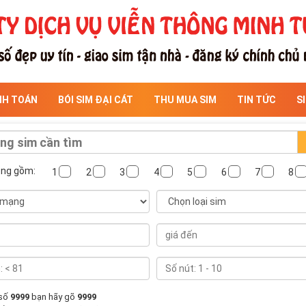
NH TOÁN
BÓI SIM ĐẠI CÁT
THU MUA SIM
TIN TỨC
S
ông gồm:
1
2
3
4
5
6
7
8
 số
9999
bạn hãy gõ
9999