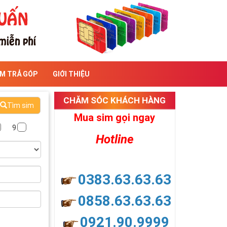
IM TRẢ GÓP
GIỚI THIỆU
CHĂM SÓC KHÁCH HÀNG
Tìm sim
Mua sim gọi ngay
9
Hotline
0383.63.63.63
0858.63.63.63
0921.90.9999