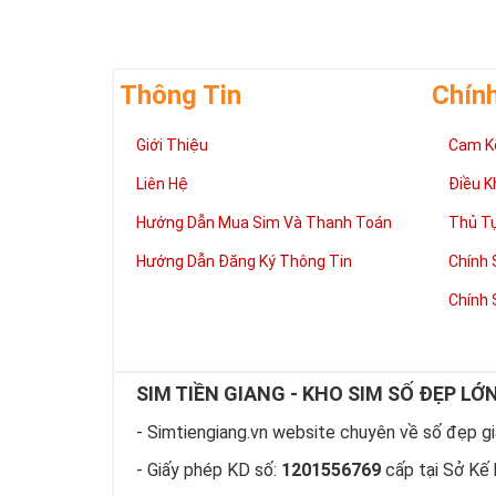
Thông Tin
Chín
Giúp chủ nhân 
Giới Thiệu
Cam K
Những người là
có đôi có cặp,
Liên Hệ
Điều K
mệnh tốt, dễ d
Phát triển tron
Hướng Dẫn Mua Sim Và Thanh Toán
Thủ T
Tiền tài và thà
Hướng Dẫn Đăng Ký Thông Tin
Chính 
thuận lợi hơn 
tiến hơn trong
Chính 
hàng ngày của
làm việc đỡ vấ
Thể hiện “Đẳng
Sim tứ quý 2 l
SIM TIỀN GIANG - KHO SIM SỐ ĐẸP LỚ
hữu dòng sim 
hiện “Đẳng Cấp
- Simtiengiang.vn website chuyên về số đẹp giá
này, bởi vậy ch
- Giấy phép KD số:
1201556769
cấp tại Sở Kế 
rồi?