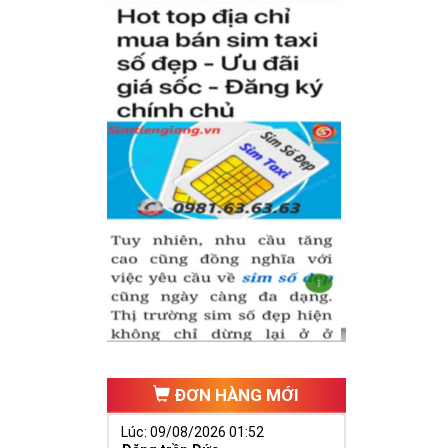
hăng tiến hơn.
ố 2 thúc giục
 ngã ba cuộc
ĐƠN HÀNG MỚI
Lúc: 09/08/2026 01:52