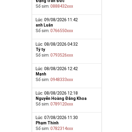
Đặng trần Đức
Số sim:
0888432xxx
y giúp cho mọi
 cho họ có
Lúc: 09/08/2026 11:42
anh Luân
Số sim:
0766550xxx
n trong một dãy
ch lệ tinh thần
ắn ắt sẽ đến.
Lúc: 08/08/2026 04:32
Tý ty
Số sim:
0793526xxx
Lúc: 08/08/2026 12:42
Mạnh
Số sim:
0948333xxx
Lúc: 08/08/2026 12:18
Nguyễn Hoàng Đăng Khoa
Số sim:
0789120xxx
Lúc: 07/08/2026 11:30
Phạm Thinh
Số sim:
0782314xxx