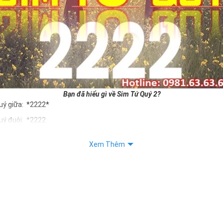
Bạn đã hiểu gì về Sim Tứ Quý 2?
uý giữa: *2222*
uý đuôi: *2222
uý kép: *88882222
Xem Thêm
Quý 2 hay bất kỳ dòng sim số đẹp nào đều được định giá khác nhau p
ng cũng như sự sắp xếp của các con số trong sim.
m tứ quý 2
 dân gian
, con số 2 được coi là con số may mắn, nó tượng trưng cho sự có đôi 