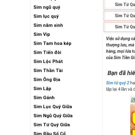
Sim Tứ Qu
Sim ngũ quý
Sim Tứ Qu
Sim lục quý
Sim năm sinh
Sim Tứ Qu
Sim Vip
Việc sử dụng cá
Sim Tam hoa kép
thượng lưu, mà 
hàng, mọi lứa t
Sim Tiến đôi
của Sim Tiền G
Sim Lộc Phát
Sim Thần Tài
Bạn đã hiể
Sim Ông Địa
Sim tứ quý 2
ha
Sim Lặp
lặp lại 4 lần và
Sim Gánh
Sim Lục Quý Giữa
Sim Ngũ Quý Giữa
Sim Tứ Quý Giữa
Sim Đầu Số Cổ