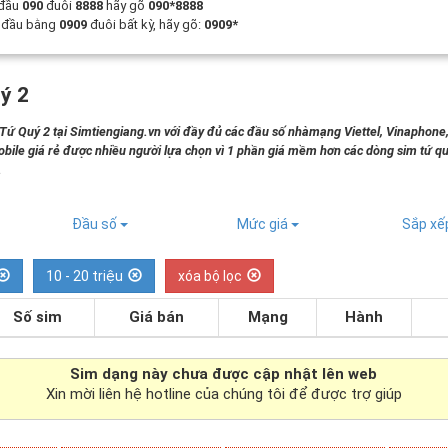
 đầu
090
đuôi
8888
hãy gõ
090*8888
t đầu bằng
0909
đuôi bất kỳ, hãy gõ:
0909*
ý 2
 Quý 2 tại Simtiengiang.vn với đầy đủ các đầu số nhàmạng Viettel, Vinaphone
bile giá rẻ được nhiều người lựa chọn vì 1 phần giá mềm hơn các dòng sim tứ qu
.
Đầu số
Mức giá
Sắp x
10 - 20 triệu
xóa bộ lọc
Số sim
Giá bán
Mạng
Hành
Sim dạng
này chưa được cập nhật lên web
Xin mời liên hệ hotline của chúng tôi để được trợ giúp