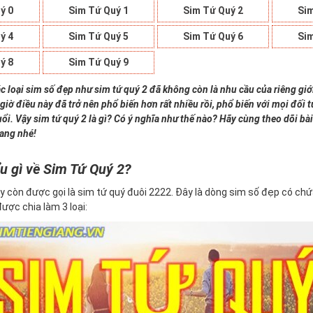
ý 0
Sim Tứ Quý 1
Sim Tứ Quý 2
Sim
ý 4
Sim Tứ Quý 5
Sim Tứ Quý 6
Sim
ý 8
Sim Tứ Quý 9
c loại sim số đẹp như sim tứ quý 2 đã không còn là nhu cầu của riêng giớ
giờ điều này đã trở nên phổ biến hơn rất nhiều rồi, phổ biến với mọi đối
uổi. Vậy sim tứ quý 2 là gì? Có ý nghĩa như thế nào? Hãy cùng theo dõi bài
iang nhé!
u gì về Sim Tứ Quý 2?
y còn được gọi là sim tứ quý đuôi 2222. Đây là dòng sim số đẹp có ch
 được chia làm 3 loại: