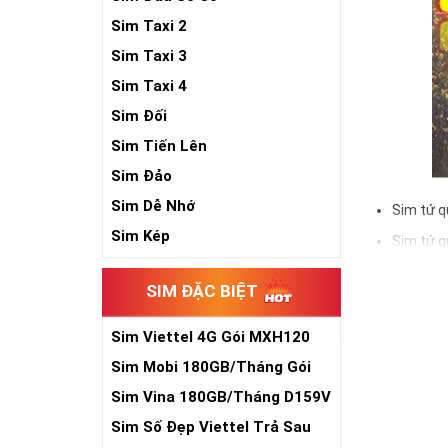
Sim Taxi 2
Sim Taxi 3
Sim Taxi 4
Sim Đối
Sim Tiến Lên
Sim Đảo
Sim Dễ Nhớ
Sim tứ q
Sim Kép
Sim tứ q
Sim tứ q
SIM ĐẶC BIỆT
Sim số đẹp Tứ 
đầu số, nhà mạ
Sim Viettel 4G Gói MXH120
Siêu Rẻ
Sim Mobi 180GB/Tháng Gói
Ý nghĩa si
TK159
Sim Vina 180GB/Tháng D159V
Theo quan niệm
Sim Số Đẹp Viettel Trả Sau
Trong dân gian