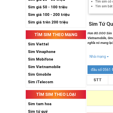
Tìm sim có
Tìm sim bắ
Sim giá 50 - 100 triệu
Sim giá 100 - 200 triệu
Sim giá trên 200 triệu
Sim Tứ Qu
Hơn 8O.OOO Sim Tứ
TÌM SIM THEO MẠNG
Vietnamobile, Gmo
nghĩa nó mang lại
Sim Viettel
Sim Vinaphone
Nhà mạng
Sim Mobifone
Sim Vietnamobile
đầu số 0561
Sim Gmobile
STT
Sim iTelecom
TÌM SIM THEO LOẠI
Sim tam hoa
Sim tứ quý