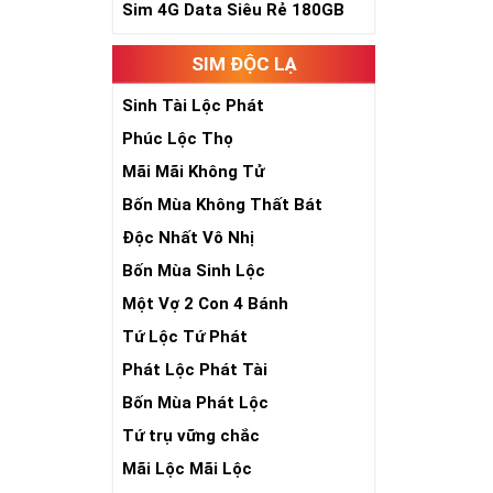
phúc lứa đôi.
Sim 4G Data Siêu Rẻ 180GB
Là con số luôn
Con số 2 còn tư
SIM ĐỘC LẠ
chúng ta lựa c
đời, nơi bạn p
Sinh Tài Lộc Phát
Phúc Lộc Thọ
Mãi Mãi Không Tử
Bốn Mùa Không Thất Bát
Độc Nhất Vô Nhị
Bốn Mùa Sinh Lộc
Một Vợ 2 Con 4 Bánh
Tứ Lộc Tứ Phát
Phát Lộc Phát Tài
Bốn Mùa Phát Lộc
Tứ trụ vững chắc
Mãi Lộc Mãi Lộc