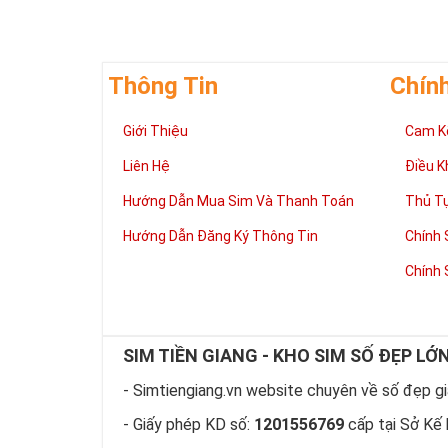
Thông Tin
Chín
Giúp chủ nhân 
Giới Thiệu
Cam K
Những người là
có đôi có cặp,
Liên Hệ
Điều K
mệnh tốt, dễ d
Phát triển tron
Hướng Dẫn Mua Sim Và Thanh Toán
Thủ T
Tiền tài và thà
Hướng Dẫn Đăng Ký Thông Tin
Chính 
thuận lợi hơn 
tiến hơn trong
Chính 
hàng ngày của
làm việc đỡ vấ
Thể hiện “Đẳng
Sim tứ quý 2 l
SIM TIỀN GIANG - KHO SIM SỐ ĐẸP LỚ
hữu dòng sim 
hiện “Đẳng Cấp
- Simtiengiang.vn website chuyên về số đẹp giá
này, bởi vậy ch
- Giấy phép KD số:
1201556769
cấp tại Sở Kế 
rồi?