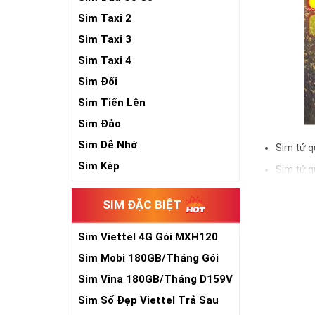
Sim Taxi 2
Sim Taxi 3
Sim Taxi 4
Sim Đối
Sim Tiến Lên
Sim Đảo
Sim Dễ Nhớ
Sim tứ q
Sim Kép
Sim tứ q
Sim tứ q
SIM ĐẶC BIỆT
Sim số đẹp Tứ 
đầu số, nhà mạ
Sim Viettel 4G Gói MXH120
Siêu Rẻ
Sim Mobi 180GB/Tháng Gói
Ý nghĩa si
TK159
Sim Vina 180GB/Tháng D159V
Theo quan niệm
Sim Số Đẹp Viettel Trả Sau
Trong dân gian