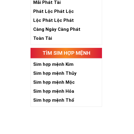
Theo quan niệ
Mãi Phát Tài
Số 2 tượng trư
Phát Lộc Phát Lộc
việc đều thuận
Số 2 còn biểu t
Lộc Phát Lộc Phát
được sự lựa ch
Càng Ngày Càng Phát
Tất cả những ý 
số sim càng gi
Toàn Tài
người sở hữu l
TÌM SIM HỢP MỆNH
Lợi
Sim hợp mệnh Kim
Sim hợp mệnh Thủy
Sim hợp mệnh Mộc
Sim hợp mệnh Hỏa
Sim hợp mệnh Thổ