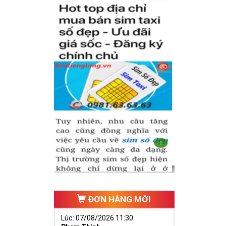
hăng tiến hơn.
ố 2 thúc giục
 ngã ba cuộc
ĐƠN HÀNG MỚI
Lúc: 07/08/2026 11:30