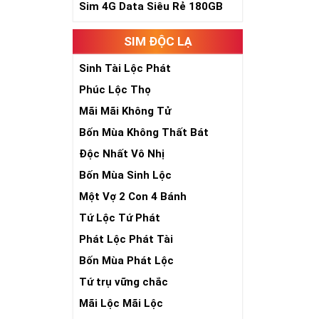
phúc lứa đôi.
Sim 4G Data Siêu Rẻ 180GB
Là con số luôn
Con số 2 còn tư
SIM ĐỘC LẠ
chúng ta lựa c
đời, nơi bạn p
Sinh Tài Lộc Phát
Phúc Lộc Thọ
Mãi Mãi Không Tử
Bốn Mùa Không Thất Bát
Độc Nhất Vô Nhị
Bốn Mùa Sinh Lộc
Một Vợ 2 Con 4 Bánh
Tứ Lộc Tứ Phát
Phát Lộc Phát Tài
Bốn Mùa Phát Lộc
Tứ trụ vững chắc
Mãi Lộc Mãi Lộc