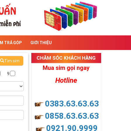
IM TRẢ GÓP
GIỚI THIỆU
CHĂM SÓC KHÁCH HÀNG
Tìm sim
Mua sim gọi ngay
9
Hotline
0383.63.63.63
0858.63.63.63
0921.90.9999