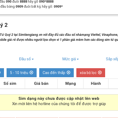
 đầu
090
đuôi
8888
hãy gõ
090*8888
t đầu bằng
0909
đuôi bất kỳ, hãy gõ:
0909*
ý 2
 Quý 2 tại Simtiengiang.vn với đầy đủ các đầu số nhàmạng Viettel, Vinaphone
bile giá rẻ được nhiều người lựa chọn vì 1 phần giá mềm hơn các dòng sim tứ qu
.
Đầu số
Mức giá
Sắp x
5 - 10 triệu
Cao đến thấp
xóa bộ lọc
Số sim
Giá bán
Mạng
Hành
Sim dạng
này chưa được cập nhật lên web
Xin mời liên hệ hotline của chúng tôi để được trợ giúp