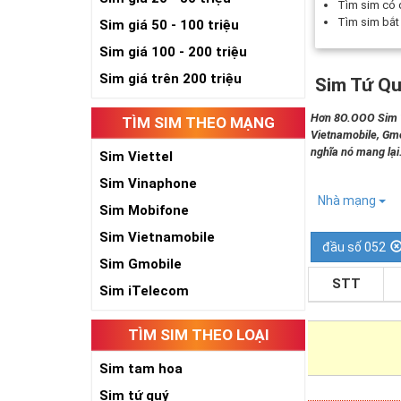
Tìm sim có
Tìm sim bắ
Sim giá 50 - 100 triệu
Sim giá 100 - 200 triệu
Sim giá trên 200 triệu
Sim Tứ Qu
Hơn 8O.OOO Sim Tứ
TÌM SIM THEO MẠNG
Vietnamobile, Gmo
nghĩa nó mang lại
Sim Viettel
Sim Vinaphone
Nhà mạng
Sim Mobifone
Sim Vietnamobile
đầu số 052
Sim Gmobile
STT
Sim iTelecom
TÌM SIM THEO LOẠI
Sim tam hoa
Sim tứ quý