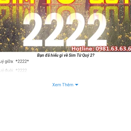
Bạn đã hiểu gì về Sim Tứ Quý 2?
uý giữa: *2222*
uý đuôi: *2222
uý kép: *88882222
Xem Thêm
Quý 2 hay bất kỳ dòng sim số đẹp nào đều được định giá khác nhau p
ng cũng như sự sắp xếp của các con số trong sim.
m tứ quý 2
 dân gian
, con số 2 được coi là con số may mắn, nó tượng trưng cho sự có đôi 