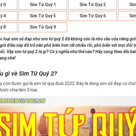
ý 0
Sim Tứ Quý 1
Sim Tứ Quý 2
Sim
ý 4
Sim Tứ Quý 5
Sim Tứ Quý 6
Sim
ý 8
Sim Tứ Quý 9
c loại sim số đẹp như sim tứ quý 2 đã không còn là nhu cầu của riêng giớ
giờ điều này đã trở nên phổ biến hơn rất nhiều rồi, phổ biến với mọi đối
uổi. Vậy sim tứ quý 2 là gì? Có ý nghĩa như thế nào? Hãy cùng theo dõi bài
iang nhé!
u gì về Sim Tứ Quý 2?
y còn được gọi là sim tứ quý đuôi 2222. Đây là dòng sim số đẹp có ch
 được chia làm 3 loại: