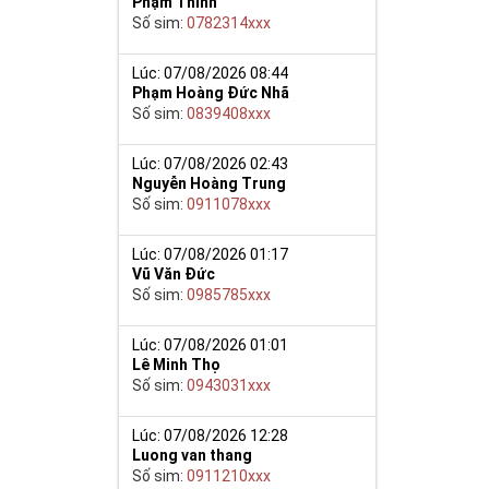
Phạm Thinh
Số sim:
0782314xxx
y giúp cho mọi
 cho họ có
Lúc: 07/08/2026 08:44
Phạm Hoàng Đức Nhã
Số sim:
0839408xxx
n trong một dãy
ch lệ tinh thần
ắn ắt sẽ đến.
Lúc: 07/08/2026 02:43
Nguyễn Hoàng Trung
Số sim:
0911078xxx
Lúc: 07/08/2026 01:17
Vũ Văn Đức
Số sim:
0985785xxx
Lúc: 07/08/2026 01:01
Lê Minh Thọ
Số sim:
0943031xxx
Lúc: 07/08/2026 12:28
Luong van thang
Số sim:
0911210xxx