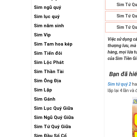
Sim Tứ Qu
Sim ngũ quý
Sim Tứ Qu
Sim lục quý
Sim năm sinh
Sim Tứ Qu
Sim Vip
Việc sử dụng cá
Sim Tam hoa kép
thượng lưu, mà 
hàng, mọi lứa t
Sim Tiến đôi
của Sim Tiền G
Sim Lộc Phát
Sim Thần Tài
Bạn đã hiể
Sim Ông Địa
Sim tứ quý 2
ha
Sim Lặp
lặp lại 4 lần và
Sim Gánh
Sim Lục Quý Giữa
Sim Ngũ Quý Giữa
Sim Tứ Quý Giữa
Sim Đầu Số Cổ