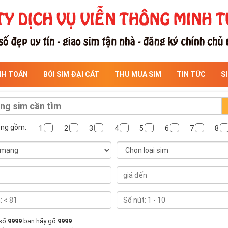
NH TOÁN
BÓI SIM ĐẠI CÁT
THU MUA SIM
TIN TỨC
S
ông gồm:
1
2
3
4
5
6
7
8
 số
9999
bạn hãy gõ
9999