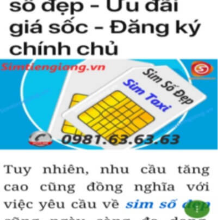
nào rồi?
Hướng dẫn mua Sim Tứ Quý 2 tại
Simtiengiang.vn.
Sim Tiền Giang là đơn vị cung cấp
sim số đẹp
Tứ Quý, sim giá rẻ uy
tín chất lượng.
Chọn mua sim số đẹp thường mất nhiều thời gian ở khoản lựa số,
một số phải vừa đẹp, vừa tốt về phong thủy thì mới là sim hoàn