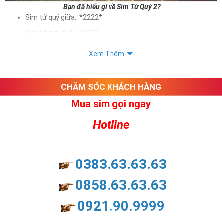
Bạn đã hiểu gì về Sim Tứ Quý 2?
Sim tứ quý giữa: *2222*
Sim tứ quý đuôi: *2222
Sim tứ quý kép: *88882222
Xem Thêm
Sim số đẹp Tứ Quý 2 hay bất kỳ dòng sim số đẹp nào đều
được định giá khác nhau phụ thuộc vào đầu số, nhà mạng cũng
như sự sắp xếp của các con số trong sim.
CHĂM SÓC KHÁCH HÀNG
Mua sim gọi ngay
Ý nghĩa sim tứ quý 2
Hotline
Theo quan niệm dân gian
Trong dân gian, con số 2 được coi là con số may mắn, nó tượng
trưng cho sự có đôi có cặp của hạnh phúc lứa đôi.
Là con số luôn mang lại những điều viên mãn, suôn sẻ và mang lại
0383.63.63.63
nhiều thành công, thăng tiến hơn.
Con số 2 còn tượng trưng cho lòng tốt, sự cân bằng, tế nhị, ổn định
0858.63.63.63
và tính hai mặt. Số 2 thúc giục chúng ta lựa chọn, dựa vào những
phán đoán của bản thân. Con số này có thể ám chỉ ngã ba cuộc
0921.90.9999
đời, nơi bạn phải đưa ra những quyết định quan trọng.