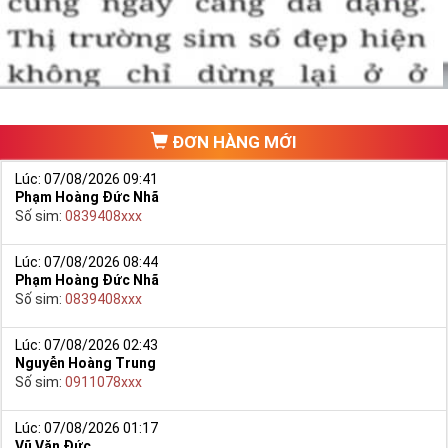
hảo. Vậy phải làm sao?
- Cách nhanh nhất để chọn mua được Sim Tứ Quý 2 là bạn vào
trang chủ của Sim Tiền Giang, chọn mục “
Sim giảm giá
“ ở ngay đầu
trang chủ. Đây là danh sách sim được đại lý giảm giá vì một số lý
do nên bạn có thể chọn mua được số đẹp lại có giá cực rẻ nữa.
Ngoài ra quý khách chưa ưng ý về Sim Tứ Quý 2 có cũng thể tham
ĐƠN HÀNG MỚI
khảo thêm Sim Vinaphone,Sim Gmobile,
Sim Tứ Quý Giữa
..
Lúc: 07/08/2026 09:41
Phạm Hoàng Đức Nhã
Số sim:
0839408xxx
Lúc: 07/08/2026 08:44
Phạm Hoàng Đức Nhã
Số sim:
0839408xxx
Lúc: 07/08/2026 02:43
Nguyễn Hoàng Trung
Số sim:
0911078xxx
Lúc: 07/08/2026 01:17
Vũ Văn Đức