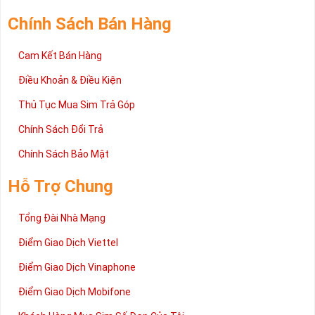
trường sim số hiện nay. Hy vọng với những thông tin được cung
cấp trong bài viết này sẽ giúp bạn hiểu rõ ý nghĩa và các bước đặt
Chính Sách Bán Hàng
mua sim số tại Sim Tiền Giang nhanh chóng nhất.
Chúc quý khách tìm được chiếc sim Tứ quý 2 như ý!
Cam Kết Bán Hàng
Xin cám ơn và hân hạnh được phục vụ!
Điều Khoản & Điều Kiện
Thủ Tục Mua Sim Trả Góp
Chính Sách Đổi Trả
Chính Sách Bảo Mật
Hỗ Trợ Chung
Tổng Đài Nhà Mạng
Điểm Giao Dịch Viettel
Điểm Giao Dịch Vinaphone
Điểm Giao Dịch Mobifone