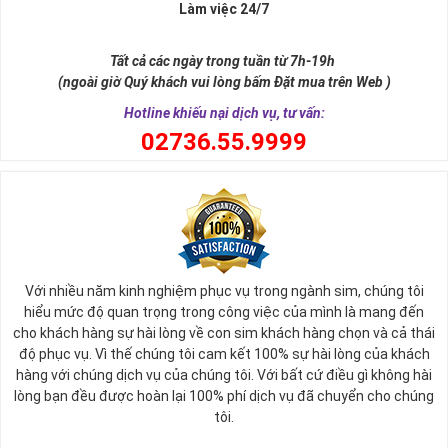
Làm việc 24/7
Tất cả các ngày trong tuần từ 7h-19h
(ngoài giờ Quý khách vui lòng bấm Đặt mua trên Web )
Hotline khiếu nại dịch vụ, tư vấn:
0
2736.55.9999
Ý nghĩa sim tứ quý 2
Với nhiều năm kinh nghiệm phục vụ trong ngành sim, chúng tôi
Theo quan niệm phong thủy
hiểu mức độ quan trọng trong công việc của mình là mang đến
Số 2 tượng trưng cho sự cân bằng, hài hòa của âm dương và đất
cho khách hàng sự hài lòng về con sim khách hàng chọn và cả thái
trời. Sự cân bằng này giúp cho mọi việc đều thuận lợi và mang lại
độ phục vụ. Vì thế chúng tôi cam kết 100% sự hài lòng của khách
nhiều may mắn trong cuộc sống và kinh doanh.
hàng với chúng dịch vụ của chúng tôi. Với bất cứ điều gì không hài
Số 2 còn biểu trưng cho lòng tốt, sự ổn định và tính hai mặt của
lòng bạn đều được hoàn lại 100% phí dịch vụ đã chuyển cho chúng
mọi vấn đề. Số 2 giúp cho họ có được sự lựa chọn, để đưa ra
tôi.
những hướng giải quyết đúng đắn nhắt.