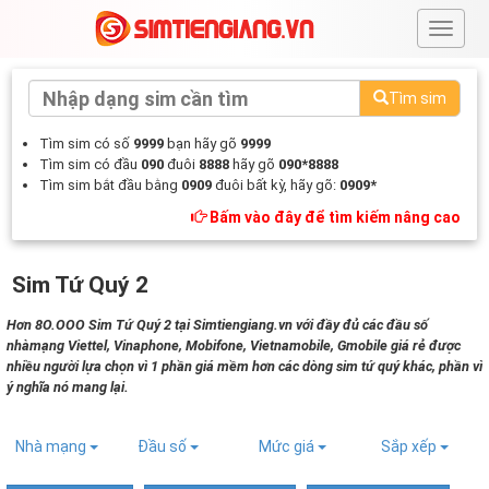
#
Tìm sim
Tìm sim có số
9999
bạn hãy gõ
9999
Tìm sim có đầu
090
đuôi
8888
hãy gõ
090*8888
Tìm sim bắt đầu bằng
0909
đuôi bất kỳ, hãy gõ:
0909*
Bấm vào đây để tìm kiếm nâng cao
Sim Tứ Quý 2
Hơn 8O.OOO Sim Tứ Quý 2 tại Simtiengiang.vn với đầy đủ các đầu số
nhàmạng Viettel, Vinaphone, Mobifone, Vietnamobile, Gmobile giá rẻ được
nhiều người lựa chọn vì 1 phần giá mềm hơn các dòng sim tứ quý khác, phần vì
ý nghĩa nó mang lại.
Nhà mạng
Đầu số
Mức giá
Sắp xếp