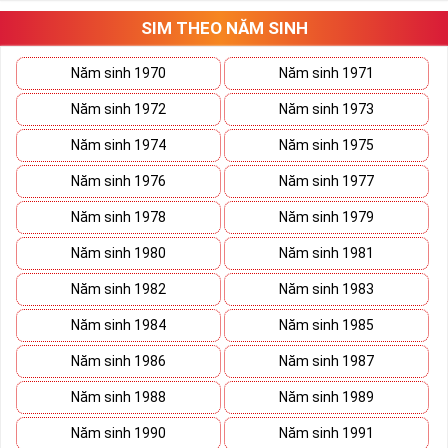
Tất cả những ý trên đều nói lên số 2 là con số vô cùng đẹp, khi bộ
tứ 2 cùng xuất hiện trong một dãy số sim càng giúp cho ý nghĩa
SIM THEO NĂM SINH
sim tứ quý
tăng lên gấp bội. Sở hữu sim Tứ Quý 2 giúp khích lệ tinh
thần người sở hữu là không sợ bất cứ điều gì mà hãy cứ làm thì
Năm sinh 1970
Năm sinh 1971
mọi điều tốt đẹp và may mắn ắt sẽ đến.
Năm sinh 1972
Năm sinh 1973
Lợi ích sim Tứ Quý 2 mang lại là gì?
Năm sinh 1974
Năm sinh 1975
Năm sinh 1976
Năm sinh 1977
Năm sinh 1978
Năm sinh 1979
Năm sinh 1980
Năm sinh 1981
Năm sinh 1982
Năm sinh 1983
Năm sinh 1984
Năm sinh 1985
Năm sinh 1986
Năm sinh 1987
Năm sinh 1988
Năm sinh 1989
Năm sinh 1990
Năm sinh 1991
Lợi ích sim Tứ Quý 2 mang lại là gì?