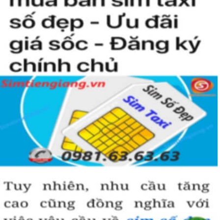
kiện để sở hữu một sim tứ quý 2 này, bởi vậy chỉ cần nhìn vào
người khác cũng sẽ biết được vị trí của bạn trong xã hội là như thế
nào rồi?
Hướng dẫn mua Sim Tứ Quý 2 tại
Simtiengiang.vn.
Sim Tiền Giang là đơn vị cung cấp
sim số đẹp
Tứ Quý, sim giá rẻ uy
tín chất lượng.