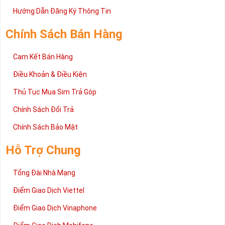
2 đang được rất nhiều khách hàng tin tưởng lựa chọn trên thị
Hướng Dẫn Đăng Ký Thông Tin
trường sim số hiện nay. Hy vọng với những thông tin được cung
cấp trong bài viết này sẽ giúp bạn hiểu rõ ý nghĩa và các bước đặt
Chính Sách Bán Hàng
mua sim số tại Sim Tiền Giang nhanh chóng nhất.
Chúc quý khách tìm được chiếc sim Tứ quý 2 như ý!
Cam Kết Bán Hàng
Xin cám ơn và hân hạnh được phục vụ!
Điều Khoản & Điều Kiện
Thủ Tục Mua Sim Trả Góp
Chính Sách Đổi Trả
Chính Sách Bảo Mật
Hỗ Trợ Chung
Tổng Đài Nhà Mạng
Điểm Giao Dịch Viettel
Điểm Giao Dịch Vinaphone