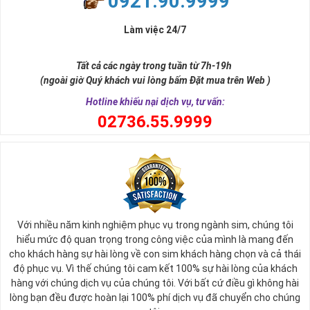
0921.90.9999
đời, nơi bạn phải đưa ra những quyết định quan trọng.
Làm việc 24/7
Tất cả các ngày trong tuần từ 7h-19h
(ngoài giờ Quý khách vui lòng bấm Đặt mua trên Web )
Hotline khiếu nại dịch vụ, tư vấn:
0
2736.55.9999
Ý nghĩa sim tứ quý 2
Với nhiều năm kinh nghiệm phục vụ trong ngành sim, chúng tôi
Theo quan niệm phong thủy
hiểu mức độ quan trọng trong công việc của mình là mang đến
Số 2 tượng trưng cho sự cân bằng, hài hòa của âm dương và đất
cho khách hàng sự hài lòng về con sim khách hàng chọn và cả thái
trời. Sự cân bằng này giúp cho mọi việc đều thuận lợi và mang lại
độ phục vụ. Vì thế chúng tôi cam kết 100% sự hài lòng của khách
nhiều may mắn trong cuộc sống và kinh doanh.
hàng với chúng dịch vụ của chúng tôi. Với bất cứ điều gì không hài
Số 2 còn biểu trưng cho lòng tốt, sự ổn định và tính hai mặt của
lòng bạn đều được hoàn lại 100% phí dịch vụ đã chuyển cho chúng
mọi vấn đề. Số 2 giúp cho họ có được sự lựa chọn, để đưa ra