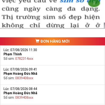
Chọn mua sim số đẹp thường mất nhiều thời gian ở khoản lựa số,
một số phải vừa đẹp, vừa tốt về phong thủy thì mới là sim hoàn
hảo. Vậy phải làm sao?
- Cách nhanh nhất để chọn mua được Sim Tứ Quý 2 là bạn vào
trang chủ của Sim Tiền Giang, chọn mục “
Sim giảm giá
“ ở ngay đầu
trang chủ. Đây là danh sách sim được đại lý giảm giá vì một số lý
do nên bạn có thể chọn mua được số đẹp lại có giá cực rẻ nữa.
Ngoài ra quý khách chưa ưng ý về Sim Tứ Quý 2 có cũng thể tham
ĐƠN HÀNG MỚI
khảo thêm Sim Vinaphone,Sim Gmobile,
Sim Tứ Quý Giữa
..
Lúc: 07/08/2026 11:30
Phạm Thinh
Số sim:
0782314xxx
Lúc: 07/08/2026 09:41
Phạm Hoàng Đức Nhã
Số sim:
0839408xxx
Lúc: 07/08/2026 08:44
Phạm Hoàng Đức Nhã
Số sim:
0839408xxx