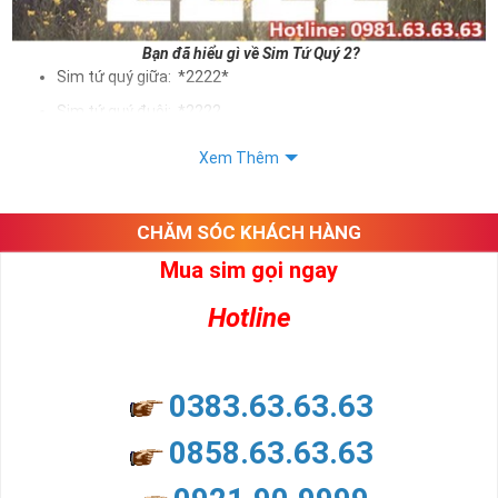
Bạn đã hiểu gì về Sim Tứ Quý 2?
Sim tứ quý giữa: *2222*
Sim tứ quý đuôi: *2222
Sim tứ quý kép: *88882222
Xem Thêm
Sim số đẹp Tứ Quý 2 hay bất kỳ dòng sim số đẹp nào đều
được định giá khác nhau phụ thuộc vào đầu số, nhà mạng cũng
như sự sắp xếp của các con số trong sim.
CHĂM SÓC KHÁCH HÀNG
Mua sim gọi ngay
Ý nghĩa sim tứ quý 2
Hotline
Theo quan niệm dân gian
Trong dân gian, con số 2 được coi là con số may mắn, nó tượng
trưng cho sự có đôi có cặp của hạnh phúc lứa đôi.
Là con số luôn mang lại những điều viên mãn, suôn sẻ và mang lại
0383.63.63.63
nhiều thành công, thăng tiến hơn.
Con số 2 còn tượng trưng cho lòng tốt, sự cân bằng, tế nhị, ổn định
0858.63.63.63
và tính hai mặt. Số 2 thúc giục chúng ta lựa chọn, dựa vào những
phán đoán của bản thân. Con số này có thể ám chỉ ngã ba cuộc