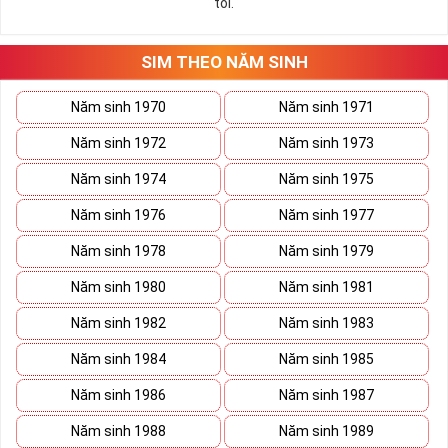
tôi.
những hướng giải quyết đúng đắn nhắt.
Tất cả những ý trên đều nói lên số 2 là con số vô cùng đẹp, khi bộ
tứ 2 cùng xuất hiện trong một dãy số sim càng giúp cho ý nghĩa
SIM THEO NĂM SINH
sim tứ quý
tăng lên gấp bội. Sở hữu sim Tứ Quý 2 giúp khích lệ tinh
thần người sở hữu là không sợ bất cứ điều gì mà hãy cứ làm thì
Năm sinh 1970
Năm sinh 1971
mọi điều tốt đẹp và may mắn ắt sẽ đến.
Năm sinh 1972
Năm sinh 1973
Lợi ích sim Tứ Quý 2 mang lại là gì?
Năm sinh 1974
Năm sinh 1975
Năm sinh 1976
Năm sinh 1977
Năm sinh 1978
Năm sinh 1979
Năm sinh 1980
Năm sinh 1981
Năm sinh 1982
Năm sinh 1983
Năm sinh 1984
Năm sinh 1985
Năm sinh 1986
Năm sinh 1987
Năm sinh 1988
Năm sinh 1989