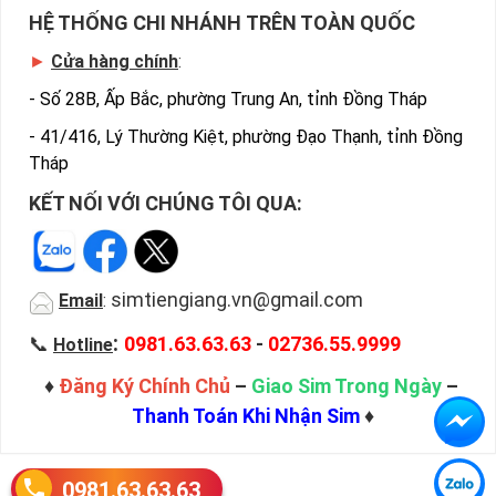
HỆ THỐNG CHI NHÁNH TRÊN TOÀN QUỐC
►
Cửa hàng chính
:
-
Số 28B, Ấp Bắc, phường Trung An, tỉnh Đồng Tháp
-
41/416, Lý Thường Kiệt, phường Đạo Thạnh, tỉnh Đồng
Tháp
KẾT NỐI VỚI CHÚNG TÔI QUA:
simtiengiang.vn@gmail.com
Email
:
:
📞
0981.63.63.63
-
02736.55.9999
Hotline
♦
Đăng Ký Chính Chủ
–
Giao Sim Trong Ngày
–
Thanh Toán Khi Nhận Sim
♦
0981.63.63.63