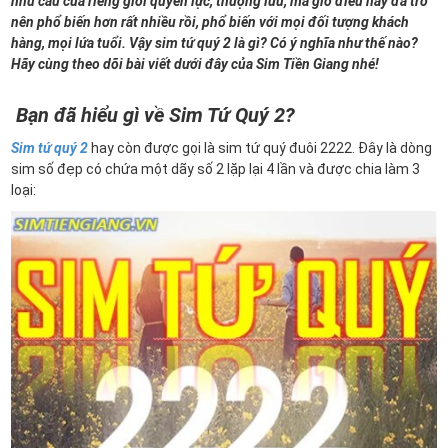
nhu cầu của riêng giới quyền lực, thượng lưu, mà giờ điều này đã trở
nên phổ biến hơn rất nhiều rồi, phổ biến với mọi đối tượng khách
hàng, mọi lứa tuổi. Vậy sim tứ quý 2 là gì? Có ý nghĩa như thế nào?
Hãy cùng theo dõi bài viết dưới đây của Sim Tiền Giang nhé!
Bạn đã hiểu gì về Sim Tứ Quý 2?
Sim tứ quý 2
hay còn được gọi là sim tứ quý đuôi 2222. Đây là dòng
sim số đẹp có chứa một dãy số 2 lặp lại 4 lần và được chia làm 3
loại: