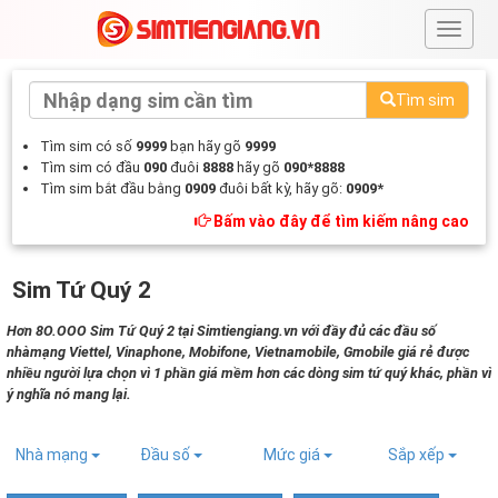
#
Tìm sim
Tìm sim có số
9999
bạn hãy gõ
9999
Tìm sim có đầu
090
đuôi
8888
hãy gõ
090*8888
Tìm sim bắt đầu bằng
0909
đuôi bất kỳ, hãy gõ:
0909*
Bấm vào đây để tìm kiếm nâng cao
Sim Tứ Quý 2
Hơn 8O.OOO Sim Tứ Quý 2 tại Simtiengiang.vn với đầy đủ các đầu số
nhàmạng Viettel, Vinaphone, Mobifone, Vietnamobile, Gmobile giá rẻ được
nhiều người lựa chọn vì 1 phần giá mềm hơn các dòng sim tứ quý khác, phần vì
ý nghĩa nó mang lại.
Nhà mạng
Đầu số
Mức giá
Sắp xếp