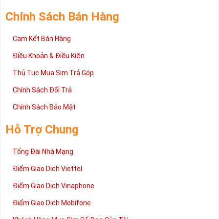
trường sim số hiện nay. Hy vọng với những thông tin được cung
cấp trong bài viết này sẽ giúp bạn hiểu rõ ý nghĩa và các bước đặt
Chính Sách Bán Hàng
mua sim số tại Sim Tiền Giang nhanh chóng nhất.
Chúc quý khách tìm được chiếc sim Tứ quý 2 như ý!
Cam Kết Bán Hàng
Xin cám ơn và hân hạnh được phục vụ!
Điều Khoản & Điều Kiện
Thủ Tục Mua Sim Trả Góp
Chính Sách Đổi Trả
Chính Sách Bảo Mật
Hỗ Trợ Chung
Tổng Đài Nhà Mạng
Điểm Giao Dịch Viettel
Điểm Giao Dịch Vinaphone
Điểm Giao Dịch Mobifone