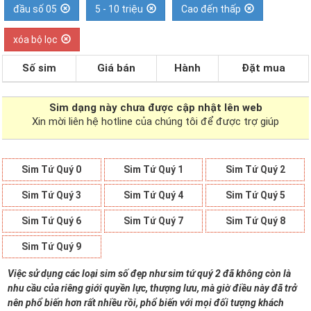
đầu số 05
5 - 10 triệu
Cao đến thấp
xóa bộ lọc
Số sim
Giá bán
Hành
Đặt mua
Sim dạng
này chưa được cập nhật lên web
Xin mời liên hệ hotline của chúng tôi để được trợ giúp
Sim Tứ Quý 0
Sim Tứ Quý 1
Sim Tứ Quý 2
Sim Tứ Quý 3
Sim Tứ Quý 4
Sim Tứ Quý 5
Sim Tứ Quý 6
Sim Tứ Quý 7
Sim Tứ Quý 8
Sim Tứ Quý 9
Việc sử dụng các loại sim số đẹp như sim tứ quý 2 đã không còn là
nhu cầu của riêng giới quyền lực, thượng lưu, mà giờ điều này đã trở
nên phổ biến hơn rất nhiều rồi, phổ biến với mọi đối tượng khách