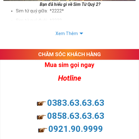
Bạn đã hiểu gì về Sim Tứ Quý 2?
Sim tứ quý giữa: *2222*
Sim tứ quý đuôi: *2222
Sim tứ quý kép: *88882222
Xem Thêm
Sim số đẹp Tứ Quý 2 hay bất kỳ dòng sim số đẹp nào đều
được định giá khác nhau phụ thuộc vào đầu số, nhà mạng cũng
như sự sắp xếp của các con số trong sim.
CHĂM SÓC KHÁCH HÀNG
Mua sim gọi ngay
Ý nghĩa sim tứ quý 2
Hotline
Theo quan niệm dân gian
Trong dân gian, con số 2 được coi là con số may mắn, nó tượng
trưng cho sự có đôi có cặp của hạnh phúc lứa đôi.
Là con số luôn mang lại những điều viên mãn, suôn sẻ và mang lại
0383.63.63.63
nhiều thành công, thăng tiến hơn.
Con số 2 còn tượng trưng cho lòng tốt, sự cân bằng, tế nhị, ổn định
0858.63.63.63
và tính hai mặt. Số 2 thúc giục chúng ta lựa chọn, dựa vào những
phán đoán của bản thân. Con số này có thể ám chỉ ngã ba cuộc
0921.90.9999
đời, nơi bạn phải đưa ra những quyết định quan trọng.