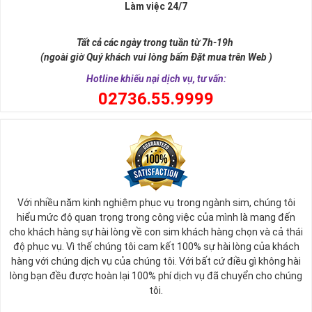
Làm việc 24/7
Tất cả các ngày trong tuần từ 7h-19h
(ngoài giờ Quý khách vui lòng bấm Đặt mua trên Web )
Hotline khiếu nại dịch vụ, tư vấn:
0
2736.55.9999
Ý nghĩa sim tứ quý 2
Với nhiều năm kinh nghiệm phục vụ trong ngành sim, chúng tôi
Theo quan niệm phong thủy
hiểu mức độ quan trọng trong công việc của mình là mang đến
Số 2 tượng trưng cho sự cân bằng, hài hòa của âm dương và đất
cho khách hàng sự hài lòng về con sim khách hàng chọn và cả thái
trời. Sự cân bằng này giúp cho mọi việc đều thuận lợi và mang lại
độ phục vụ. Vì thế chúng tôi cam kết 100% sự hài lòng của khách
nhiều may mắn trong cuộc sống và kinh doanh.
hàng với chúng dịch vụ của chúng tôi. Với bất cứ điều gì không hài
Số 2 còn biểu trưng cho lòng tốt, sự ổn định và tính hai mặt của
lòng bạn đều được hoàn lại 100% phí dịch vụ đã chuyển cho chúng
mọi vấn đề. Số 2 giúp cho họ có được sự lựa chọn, để đưa ra
tôi.
những hướng giải quyết đúng đắn nhắt.