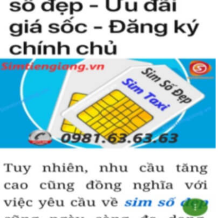
nào rồi?
Hướng dẫn mua Sim Tứ Quý 2 tại
Simtiengiang.vn.
Sim Tiền Giang là đơn vị cung cấp
sim số đẹp
Tứ Quý, sim giá rẻ uy
tín chất lượng.
Chọn mua sim số đẹp thường mất nhiều thời gian ở khoản lựa số,
một số phải vừa đẹp, vừa tốt về phong thủy thì mới là sim hoàn