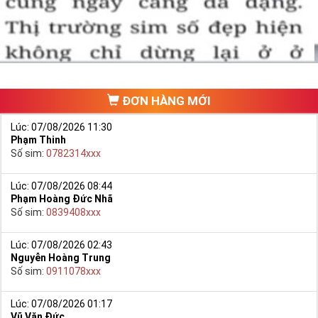
hảo. Vậy phải làm sao?
- Cách nhanh nhất để chọn mua được Sim Tứ Quý 2 là bạn vào
trang chủ của Sim Tiền Giang, chọn mục “
Sim giảm giá
“ ở ngay đầu
trang chủ. Đây là danh sách sim được đại lý giảm giá vì một số lý
do nên bạn có thể chọn mua được số đẹp lại có giá cực rẻ nữa.
Ngoài ra quý khách chưa ưng ý về Sim Tứ Quý 2 có cũng thể tham
ĐƠN HÀNG MỚI
khảo thêm Sim Vinaphone,Sim Gmobile,
Sim Tứ Quý Giữa
..
Lúc: 07/08/2026 11:30
Phạm Thinh
Số sim:
0782314xxx
Lúc: 07/08/2026 08:44
Phạm Hoàng Đức Nhã
Số sim:
0839408xxx
Lúc: 07/08/2026 02:43
Nguyễn Hoàng Trung
Số sim:
0911078xxx
Lúc: 07/08/2026 01:17
Vũ Văn Đức