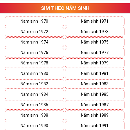
Tất cả những ý trên đều nói lên số 2 là con số vô cùng đẹp, khi bộ
tứ 2 cùng xuất hiện trong một dãy số sim càng giúp cho ý nghĩa
SIM THEO NĂM SINH
sim tứ quý
tăng lên gấp bội. Sở hữu sim Tứ Quý 2 giúp khích lệ tinh
thần người sở hữu là không sợ bất cứ điều gì mà hãy cứ làm thì
Năm sinh 1970
Năm sinh 1971
mọi điều tốt đẹp và may mắn ắt sẽ đến.
Năm sinh 1972
Năm sinh 1973
Lợi ích sim Tứ Quý 2 mang lại là gì?
Năm sinh 1974
Năm sinh 1975
Năm sinh 1976
Năm sinh 1977
Năm sinh 1978
Năm sinh 1979
Năm sinh 1980
Năm sinh 1981
Năm sinh 1982
Năm sinh 1983
Năm sinh 1984
Năm sinh 1985
Năm sinh 1986
Năm sinh 1987
Năm sinh 1988
Năm sinh 1989
Năm sinh 1990
Năm sinh 1991
Lợi ích sim Tứ Quý 2 mang lại là gì?