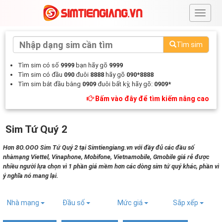
#
Tìm sim
Tìm sim có số
9999
bạn hãy gõ
9999
Tìm sim có đầu
090
đuôi
8888
hãy gõ
090*8888
Tìm sim bắt đầu bằng
0909
đuôi bất kỳ, hãy gõ:
0909*
Bấm vào đây để tìm kiếm nâng cao
Sim Tứ Quý 2
Hơn 8O.OOO Sim Tứ Quý 2 tại Simtiengiang.vn với đầy đủ các đầu số
nhàmạng Viettel, Vinaphone, Mobifone, Vietnamobile, Gmobile giá rẻ được
nhiều người lựa chọn vì 1 phần giá mềm hơn các dòng sim tứ quý khác, phần vì
ý nghĩa nó mang lại.
Nhà mạng
Đầu số
Mức giá
Sắp xếp