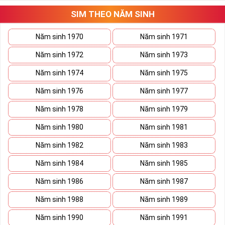
Tất cả những ý trên đều nói lên số 2 là con số vô cùng đẹp, khi bộ
tứ 2 cùng xuất hiện trong một dãy số sim càng giúp cho ý nghĩa
SIM THEO NĂM SINH
sim tứ quý
tăng lên gấp bội. Sở hữu sim Tứ Quý 2 giúp khích lệ tinh
thần người sở hữu là không sợ bất cứ điều gì mà hãy cứ làm thì
Năm sinh 1970
Năm sinh 1971
mọi điều tốt đẹp và may mắn ắt sẽ đến.
Năm sinh 1972
Năm sinh 1973
Lợi ích sim Tứ Quý 2 mang lại là gì?
Năm sinh 1974
Năm sinh 1975
Năm sinh 1976
Năm sinh 1977
Năm sinh 1978
Năm sinh 1979
Năm sinh 1980
Năm sinh 1981
Năm sinh 1982
Năm sinh 1983
Năm sinh 1984
Năm sinh 1985
Năm sinh 1986
Năm sinh 1987
Năm sinh 1988
Năm sinh 1989
Năm sinh 1990
Năm sinh 1991
Lợi ích sim Tứ Quý 2 mang lại là gì?