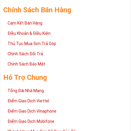
trường sim số hiện nay. Hy vọng với những thông tin được cung
cấp trong bài viết này sẽ giúp bạn hiểu rõ ý nghĩa và các bước đặt
Chính Sách Bán Hàng
mua sim số tại Sim Tiền Giang nhanh chóng nhất.
Chúc quý khách tìm được chiếc sim Tứ quý 2 như ý!
Cam Kết Bán Hàng
Xin cám ơn và hân hạnh được phục vụ!
Điều Khoản & Điều Kiện
Thủ Tục Mua Sim Trả Góp
Chính Sách Đổi Trả
Chính Sách Bảo Mật
Hỗ Trợ Chung
Tổng Đài Nhà Mạng
Điểm Giao Dịch Viettel
Điểm Giao Dịch Vinaphone
Điểm Giao Dịch Mobifone