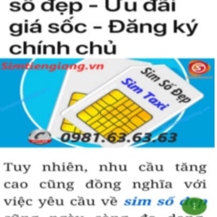
nào rồi?
Hướng dẫn mua Sim Tứ Quý 2 tại
Simtiengiang.vn.
Sim Tiền Giang là đơn vị cung cấp
sim số đẹp
Tứ Quý, sim giá rẻ uy
tín chất lượng.
Chọn mua sim số đẹp thường mất nhiều thời gian ở khoản lựa số,
một số phải vừa đẹp, vừa tốt về phong thủy thì mới là sim hoàn