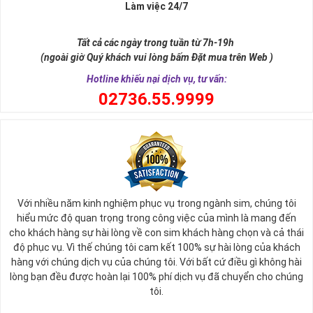
Làm việc 24/7
Tất cả các ngày trong tuần từ 7h-19h
(ngoài giờ Quý khách vui lòng bấm Đặt mua trên Web )
Hotline khiếu nại dịch vụ, tư vấn:
0
2736.55.9999
Ý nghĩa sim tứ quý 2
Với nhiều năm kinh nghiệm phục vụ trong ngành sim, chúng tôi
Theo quan niệm phong thủy
hiểu mức độ quan trọng trong công việc của mình là mang đến
Số 2 tượng trưng cho sự cân bằng, hài hòa của âm dương và đất
cho khách hàng sự hài lòng về con sim khách hàng chọn và cả thái
trời. Sự cân bằng này giúp cho mọi việc đều thuận lợi và mang lại
độ phục vụ. Vì thế chúng tôi cam kết 100% sự hài lòng của khách
nhiều may mắn trong cuộc sống và kinh doanh.
hàng với chúng dịch vụ của chúng tôi. Với bất cứ điều gì không hài
Số 2 còn biểu trưng cho lòng tốt, sự ổn định và tính hai mặt của
lòng bạn đều được hoàn lại 100% phí dịch vụ đã chuyển cho chúng
mọi vấn đề. Số 2 giúp cho họ có được sự lựa chọn, để đưa ra
tôi.
những hướng giải quyết đúng đắn nhắt.