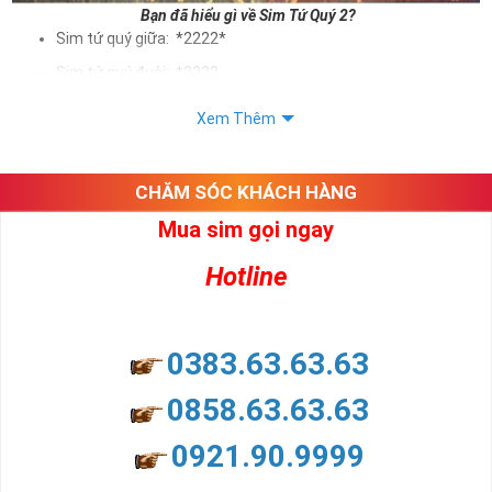
Bạn đã hiểu gì về Sim Tứ Quý 2?
Sim tứ quý giữa: *2222*
Sim tứ quý đuôi: *2222
Sim tứ quý kép: *88882222
Xem Thêm
Sim số đẹp Tứ Quý 2 hay bất kỳ dòng sim số đẹp nào đều
được định giá khác nhau phụ thuộc vào đầu số, nhà mạng cũng
như sự sắp xếp của các con số trong sim.
CHĂM SÓC KHÁCH HÀNG
Mua sim gọi ngay
Ý nghĩa sim tứ quý 2
Hotline
Theo quan niệm dân gian
Trong dân gian, con số 2 được coi là con số may mắn, nó tượng
trưng cho sự có đôi có cặp của hạnh phúc lứa đôi.
Là con số luôn mang lại những điều viên mãn, suôn sẻ và mang lại
0383.63.63.63
nhiều thành công, thăng tiến hơn.
Con số 2 còn tượng trưng cho lòng tốt, sự cân bằng, tế nhị, ổn định
0858.63.63.63
và tính hai mặt. Số 2 thúc giục chúng ta lựa chọn, dựa vào những
phán đoán của bản thân. Con số này có thể ám chỉ ngã ba cuộc
0921.90.9999
đời, nơi bạn phải đưa ra những quyết định quan trọng.