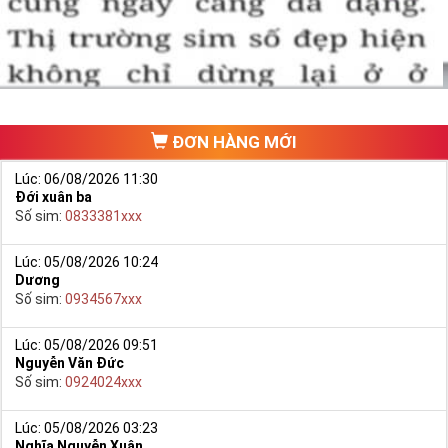
hảo. Vậy phải làm sao?
- Cách nhanh nhất để chọn mua được Sim Tứ Quý 2 là bạn vào
trang chủ của Sim Tiền Giang, chọn mục “
Sim giảm giá
“ ở ngay đầu
trang chủ. Đây là danh sách sim được đại lý giảm giá vì một số lý
do nên bạn có thể chọn mua được số đẹp lại có giá cực rẻ nữa.
Ngoài ra quý khách chưa ưng ý về Sim Tứ Quý 2 có cũng thể tham
ĐƠN HÀNG MỚI
khảo thêm Sim Vinaphone,Sim Gmobile,
Sim Tứ Quý Giữa
..
Lúc: 06/08/2026 11:30
Đới xuân ba
Số sim:
0833381xxx
Lúc: 05/08/2026 10:24
Dương
Số sim:
0934567xxx
Lúc: 05/08/2026 09:51
Nguyễn Văn Đức
Số sim:
0924024xxx
Lúc: 05/08/2026 03:23
Nghĩa Nguyễn Xuân