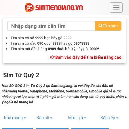
#
Tìm sim
Tìm sim có số
9999
bạn hãy gõ
9999
Tìm sim có đầu
090
đuôi
8888
hãy gõ
090*8888
Tìm sim bắt đầu bằng
0909
đuôi bất kỳ, hãy gõ:
0909*
Bấm vào đây để tìm kiếm nâng cao
Sim Tứ Quý 2
Hơn 8O.OOO Sim Tứ Quý 2 tại Simtiengiang.vn với đầy đủ các đầu số
nhàmạng Viettel, Vinaphone, Mobifone, Vietnamobile, Gmobile giá rẻ được
nhiều người lựa chọn vì 1 phần giá mềm hơn các dòng sim tứ quý khác, phần vì
ý nghĩa nó mang lại.
Nhà mạng
Đầu số
Mức giá
Sắp xếp