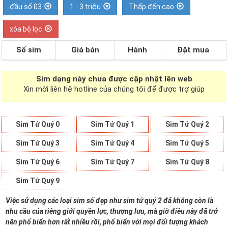
đầu số 03
1 - 3 triệu
Thấp đến cao
xóa bộ lọc
Số sim
Giá bán
Hành
Đặt mua
Sim dạng
này chưa được cập nhật lên web
Xin mời liên hệ hotline của chúng tôi để được trợ giúp
Sim Tứ Quý 0
Sim Tứ Quý 1
Sim Tứ Quý 2
Sim Tứ Quý 3
Sim Tứ Quý 4
Sim Tứ Quý 5
Sim Tứ Quý 6
Sim Tứ Quý 7
Sim Tứ Quý 8
Sim Tứ Quý 9
Việc sử dụng các loại sim số đẹp như sim tứ quý 2 đã không còn là
nhu cầu của riêng giới quyền lực, thượng lưu, mà giờ điều này đã trở
nên phổ biến hơn rất nhiều rồi, phổ biến với mọi đối tượng khách