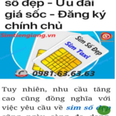
nào rồi?
Hướng dẫn mua Sim Tứ Quý 2 tại
Simtiengiang.vn.
Sim Tiền Giang là đơn vị cung cấp
sim số đẹp
Tứ Quý, sim giá rẻ uy
tín chất lượng.
Chọn mua sim số đẹp thường mất nhiều thời gian ở khoản lựa số,
một số phải vừa đẹp, vừa tốt về phong thủy thì mới là sim hoàn