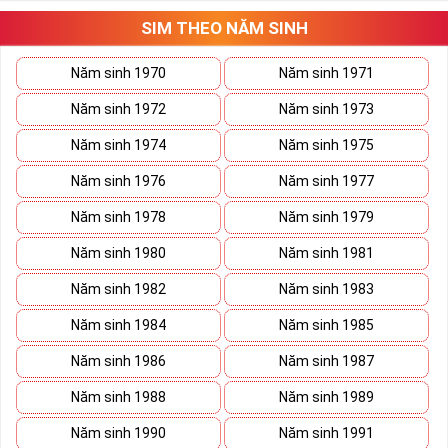
Tất cả những ý trên đều nói lên số 2 là con số vô cùng đẹp, khi bộ
tứ 2 cùng xuất hiện trong một dãy số sim càng giúp cho ý nghĩa
SIM THEO NĂM SINH
sim tứ quý
tăng lên gấp bội. Sở hữu sim Tứ Quý 2 giúp khích lệ tinh
thần người sở hữu là không sợ bất cứ điều gì mà hãy cứ làm thì
Năm sinh 1970
Năm sinh 1971
mọi điều tốt đẹp và may mắn ắt sẽ đến.
Năm sinh 1972
Năm sinh 1973
Lợi ích sim Tứ Quý 2 mang lại là gì?
Năm sinh 1974
Năm sinh 1975
Năm sinh 1976
Năm sinh 1977
Năm sinh 1978
Năm sinh 1979
Năm sinh 1980
Năm sinh 1981
Năm sinh 1982
Năm sinh 1983
Năm sinh 1984
Năm sinh 1985
Năm sinh 1986
Năm sinh 1987
Năm sinh 1988
Năm sinh 1989
Năm sinh 1990
Năm sinh 1991
Lợi ích sim Tứ Quý 2 mang lại là gì?