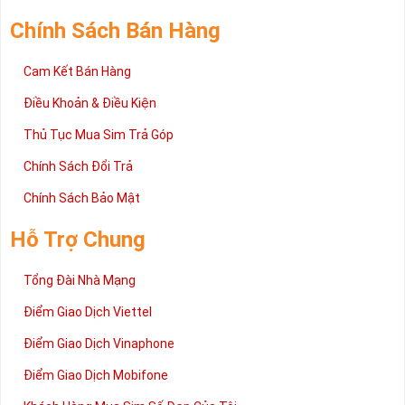
trường sim số hiện nay. Hy vọng với những thông tin được cung
cấp trong bài viết này sẽ giúp bạn hiểu rõ ý nghĩa và các bước đặt
Chính Sách Bán Hàng
mua sim số tại Sim Tiền Giang nhanh chóng nhất.
Chúc quý khách tìm được chiếc sim Tứ quý 2 như ý!
Cam Kết Bán Hàng
Xin cám ơn và hân hạnh được phục vụ!
Điều Khoản & Điều Kiện
Thủ Tục Mua Sim Trả Góp
Chính Sách Đổi Trả
Chính Sách Bảo Mật
Hỗ Trợ Chung
Tổng Đài Nhà Mạng
Điểm Giao Dịch Viettel
Điểm Giao Dịch Vinaphone
Điểm Giao Dịch Mobifone