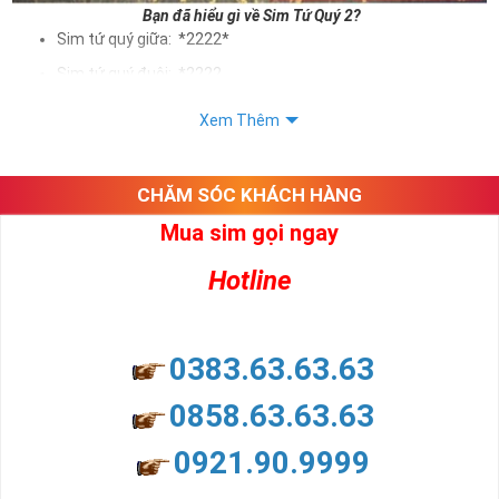
Bạn đã hiểu gì về Sim Tứ Quý 2?
Sim tứ quý giữa: *2222*
Sim tứ quý đuôi: *2222
Sim tứ quý kép: *88882222
Xem Thêm
Sim số đẹp Tứ Quý 2 hay bất kỳ dòng sim số đẹp nào đều
được định giá khác nhau phụ thuộc vào đầu số, nhà mạng cũng
như sự sắp xếp của các con số trong sim.
CHĂM SÓC KHÁCH HÀNG
Mua sim gọi ngay
Ý nghĩa sim tứ quý 2
Hotline
Theo quan niệm dân gian
Trong dân gian, con số 2 được coi là con số may mắn, nó tượng
trưng cho sự có đôi có cặp của hạnh phúc lứa đôi.
Là con số luôn mang lại những điều viên mãn, suôn sẻ và mang lại
0383.63.63.63
nhiều thành công, thăng tiến hơn.
Con số 2 còn tượng trưng cho lòng tốt, sự cân bằng, tế nhị, ổn định
0858.63.63.63
và tính hai mặt. Số 2 thúc giục chúng ta lựa chọn, dựa vào những
phán đoán của bản thân. Con số này có thể ám chỉ ngã ba cuộc
0921.90.9999
đời, nơi bạn phải đưa ra những quyết định quan trọng.