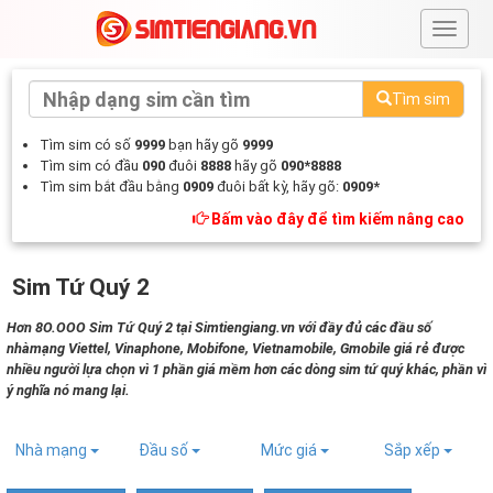
#
Tìm sim
Tìm sim có số
9999
bạn hãy gõ
9999
Tìm sim có đầu
090
đuôi
8888
hãy gõ
090*8888
Tìm sim bắt đầu bằng
0909
đuôi bất kỳ, hãy gõ:
0909*
Bấm vào đây để tìm kiếm nâng cao
Sim Tứ Quý 2
Hơn 8O.OOO Sim Tứ Quý 2 tại Simtiengiang.vn với đầy đủ các đầu số
nhàmạng Viettel, Vinaphone, Mobifone, Vietnamobile, Gmobile giá rẻ được
nhiều người lựa chọn vì 1 phần giá mềm hơn các dòng sim tứ quý khác, phần vì
ý nghĩa nó mang lại.
Nhà mạng
Đầu số
Mức giá
Sắp xếp