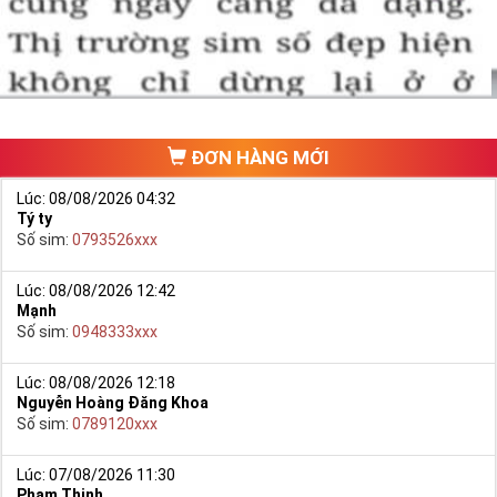
hảo. Vậy phải làm sao?
- Cách nhanh nhất để chọn mua được Sim Tứ Quý 2 là bạn vào
trang chủ của Sim Tiền Giang, chọn mục “
Sim giảm giá
“ ở ngay đầu
trang chủ. Đây là danh sách sim được đại lý giảm giá vì một số lý
do nên bạn có thể chọn mua được số đẹp lại có giá cực rẻ nữa.
Ngoài ra quý khách chưa ưng ý về Sim Tứ Quý 2 có cũng thể tham
ĐƠN HÀNG MỚI
khảo thêm Sim Vinaphone,Sim Gmobile,
Sim Tứ Quý Giữa
..
Lúc: 08/08/2026 04:32
Tý ty
Số sim:
0793526xxx
Lúc: 08/08/2026 12:42
Mạnh
Số sim:
0948333xxx
Lúc: 08/08/2026 12:18
Nguyễn Hoàng Đăng Khoa
Số sim:
0789120xxx
Lúc: 07/08/2026 11:30
Phạm Thinh