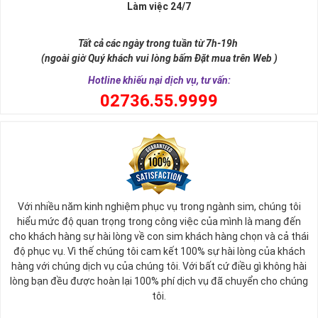
Làm việc 24/7
Tất cả các ngày trong tuần từ 7h-19h
(ngoài giờ Quý khách vui lòng bấm Đặt mua trên Web )
Hotline khiếu nại dịch vụ, tư vấn:
0
2736.55.9999
Ý nghĩa sim tứ quý 2
Với nhiều năm kinh nghiệm phục vụ trong ngành sim, chúng tôi
Theo quan niệm phong thủy
hiểu mức độ quan trọng trong công việc của mình là mang đến
Số 2 tượng trưng cho sự cân bằng, hài hòa của âm dương và đất
cho khách hàng sự hài lòng về con sim khách hàng chọn và cả thái
trời. Sự cân bằng này giúp cho mọi việc đều thuận lợi và mang lại
độ phục vụ. Vì thế chúng tôi cam kết 100% sự hài lòng của khách
nhiều may mắn trong cuộc sống và kinh doanh.
hàng với chúng dịch vụ của chúng tôi. Với bất cứ điều gì không hài
Số 2 còn biểu trưng cho lòng tốt, sự ổn định và tính hai mặt của
lòng bạn đều được hoàn lại 100% phí dịch vụ đã chuyển cho chúng
mọi vấn đề. Số 2 giúp cho họ có được sự lựa chọn, để đưa ra
tôi.
những hướng giải quyết đúng đắn nhắt.