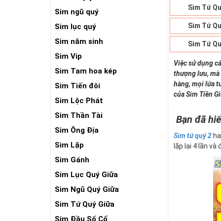
Sim Tứ Qu
Sim ngũ quý
Sim Tứ Qu
Sim lục quý
Sim năm sinh
Sim Tứ Qu
Sim Vip
Việc sử dụng cá
Sim Tam hoa kép
thượng lưu, mà 
hàng, mọi lứa t
Sim Tiến đôi
của Sim Tiền G
Sim Lộc Phát
Sim Thần Tài
Bạn đã hiể
Sim Ông Địa
Sim tứ quý 2
ha
Sim Lặp
lặp lại 4 lần và
Sim Gánh
Sim Lục Quý Giữa
Sim Ngũ Quý Giữa
Sim Tứ Quý Giữa
Sim Đầu Số Cổ