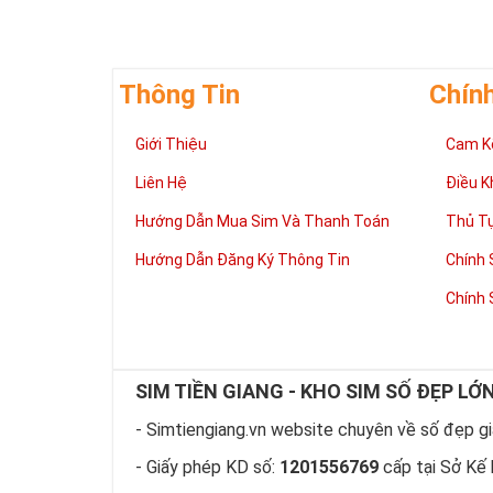
Thông Tin
Chín
Giúp chủ nhân 
Giới Thiệu
Cam K
Những người là
có đôi có cặp,
Liên Hệ
Điều K
mệnh tốt, dễ d
Phát triển tron
Hướng Dẫn Mua Sim Và Thanh Toán
Thủ T
Tiền tài và thà
Hướng Dẫn Đăng Ký Thông Tin
Chính 
thuận lợi hơn 
tiến hơn trong
Chính 
hàng ngày của
làm việc đỡ vấ
Thể hiện “Đẳng
Sim tứ quý 2 l
SIM TIỀN GIANG - KHO SIM SỐ ĐẸP LỚ
hữu dòng sim 
hiện “Đẳng Cấp
- Simtiengiang.vn website chuyên về số đẹp giá
này, bởi vậy ch
- Giấy phép KD số:
1201556769
cấp tại Sở Kế 
rồi?