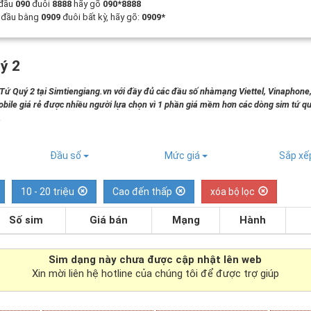
 đầu
090
đuôi
8888
hãy gõ
090*8888
t đầu bằng
0909
đuôi bất kỳ, hãy gõ:
0909*
ý 2
 Quý 2 tại Simtiengiang.vn với đầy đủ các đầu số nhàmạng Viettel, Vinaphone
bile giá rẻ được nhiều người lựa chọn vì 1 phần giá mềm hơn các dòng sim tứ qu
.
Đầu số
Mức giá
Sắp x
10 - 20 triệu
Cao đến thấp
xóa bộ lọc
Số sim
Giá bán
Mạng
Hành
Sim dạng
này chưa được cập nhật lên web
Xin mời liên hệ hotline của chúng tôi để được trợ giúp