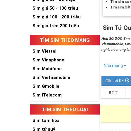
Tìm sim có
Tìm sim bắ
Sim giá 50 - 100 triệu
Sim giá 100 - 200 triệu
Sim giá trên 200 triệu
Sim Tứ Qu
Hơn 8O.OOO Sim Tứ
TÌM SIM THEO MẠNG
Vietnamobile, Gmo
nghĩa nó mang lại
Sim Viettel
Sim Vinaphone
Nhà mạng
Sim Mobifone
Sim Vietnamobile
đầu số 03
Sim Gmobile
STT
Sim iTelecom
TÌM SIM THEO LOẠI
Sim tam hoa
Sim tứ quý