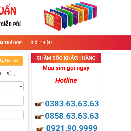
IM TRẢ GÓP
GIỚI THIỆU
CHĂM SÓC KHÁCH HÀNG
Tìm sim
Mua sim gọi ngay
9
Hotline
0383.63.63.63
0858.63.63.63
0921.90.9999