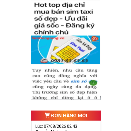
hăng tiến hơn.
ố 2 thúc giục
 ngã ba cuộc
ĐƠN HÀNG MỚI
Lúc: 07/08/2026 02:43