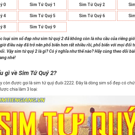
ý 0
Sim Tứ Quý 1
Sim Tứ Quý 2
Sim
ý 4
Sim Tứ Quý 5
Sim Tứ Quý 6
Sim
ý 8
Sim Tứ Quý 9
c loại sim số đẹp như sim tứ quý 2 đã không còn là nhu cầu của riêng giớ
giờ điều này đã trở nên phổ biến hơn rất nhiều rồi, phổ biến với mọi đối
uổi. Vậy sim tứ quý 2 là gì? Có ý nghĩa như thế nào? Hãy cùng theo dõi bài
iang nhé!
u gì về Sim Tứ Quý 2?
y còn được gọi là sim tứ quý đuôi 2222. Đây là dòng sim số đẹp có ch
 được chia làm 3 loại: