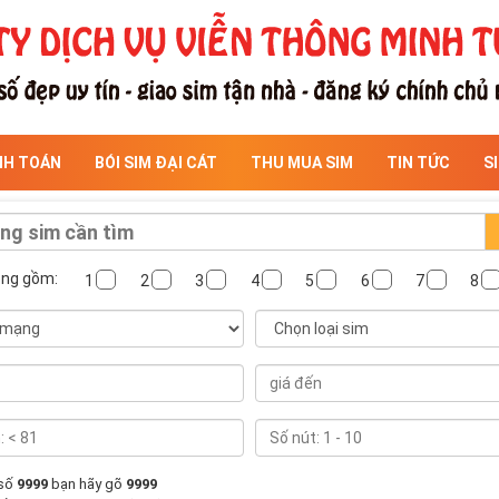
NH TOÁN
BÓI SIM ĐẠI CÁT
THU MUA SIM
TIN TỨC
S
ông gồm:
1
2
3
4
5
6
7
8
 số
9999
bạn hãy gõ
9999