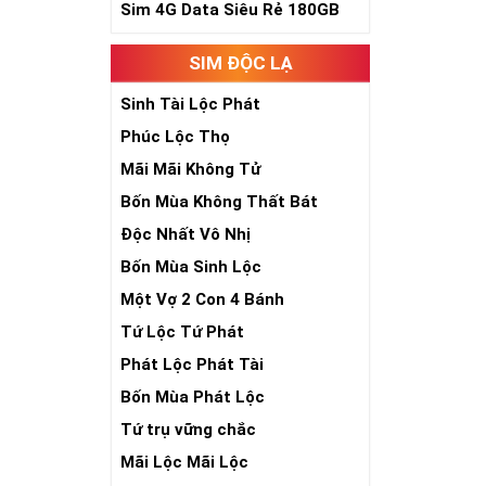
phúc lứa đôi.
Sim 4G Data Siêu Rẻ 180GB
Là con số luôn
Con số 2 còn tư
SIM ĐỘC LẠ
chúng ta lựa c
đời, nơi bạn p
Sinh Tài Lộc Phát
Phúc Lộc Thọ
Mãi Mãi Không Tử
Bốn Mùa Không Thất Bát
Độc Nhất Vô Nhị
Bốn Mùa Sinh Lộc
Một Vợ 2 Con 4 Bánh
Tứ Lộc Tứ Phát
Phát Lộc Phát Tài
Bốn Mùa Phát Lộc
Tứ trụ vững chắc
Mãi Lộc Mãi Lộc