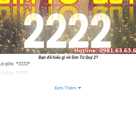
Bạn đã hiểu gì về Sim Tứ Quý 2?
uý giữa: *2222*
uý đuôi: *2222
uý kép: *88882222
Xem Thêm
Quý 2 hay bất kỳ dòng sim số đẹp nào đều được định giá khác nhau p
ng cũng như sự sắp xếp của các con số trong sim.
m tứ quý 2
 dân gian
, con số 2 được coi là con số may mắn, nó tượng trưng cho sự có đôi 