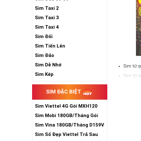
Sim Taxi 2
Sim Taxi 3
Sim Taxi 4
Sim Đối
Sim Tiến Lên
Sim Đảo
Sim Dễ Nhớ
Sim tứ q
Sim Kép
Sim tứ q
Sim tứ q
SIM ĐẶC BIỆT
Sim số đẹp Tứ 
đầu số, nhà mạ
Sim Viettel 4G Gói MXH120
Siêu Rẻ
Sim Mobi 180GB/Tháng Gói
Ý nghĩa si
TK159
Sim Vina 180GB/Tháng D159V
Theo quan niệm
Sim Số Đẹp Viettel Trả Sau
Trong dân gian