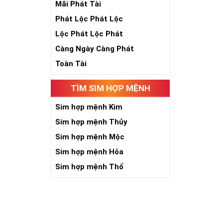
Theo quan niệ
Mãi Phát Tài
Số 2 tượng trư
Phát Lộc Phát Lộc
việc đều thuận
Số 2 còn biểu t
Lộc Phát Lộc Phát
được sự lựa ch
Càng Ngày Càng Phát
Tất cả những ý 
số sim càng gi
Toàn Tài
người sở hữu l
TÌM SIM HỢP MỆNH
Lợi
Sim hợp mệnh Kim
Sim hợp mệnh Thủy
Sim hợp mệnh Mộc
Sim hợp mệnh Hỏa
Sim hợp mệnh Thổ