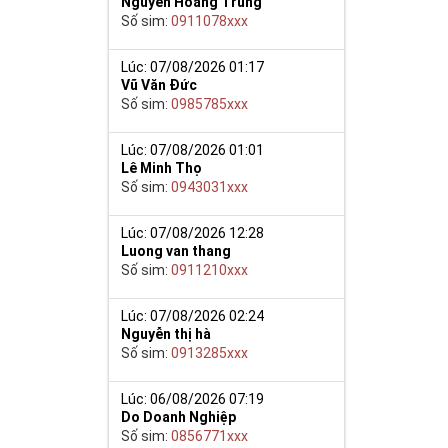
Nguyễn Hoàng Trung
Số sim:
0911078xxx
y giúp cho mọi
 cho họ có
Lúc: 07/08/2026 01:17
Vũ Văn Đức
Số sim:
0985785xxx
n trong một dãy
ch lệ tinh thần
ắn ắt sẽ đến.
Lúc: 07/08/2026 01:01
Lê Minh Thọ
Số sim:
0943031xxx
Lúc: 07/08/2026 12:28
Luong van thang
Số sim:
0911210xxx
Lúc: 07/08/2026 02:24
Nguyễn thị hà
Số sim:
0913285xxx
Lúc: 06/08/2026 07:19
Do Doanh Nghiệp
Số sim:
0856771xxx