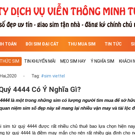
NH TOÁN
BÓI SIM ĐẠI CÁT
THU MUA SIM
TIN TỨC
S
 THỨC SIM
TIN KHUYẾN MÃI
MẸO SIM HAY
Ý NGHĨA SIM
KHÁCH 
 Hai,2020
-
Tag:
#sim viettel
Quý 4444 Có Ý Nghĩa Gì?
4444 là một trong những sim có lượng người tìm mua để sở hữu 
 quan niệm sim số đẹp này sẽ mang lại nhiều vận may và tài lộc đế
i sim tứ quý 4444 được rất nhiều chủ thuê bao lựa chọn hiện nay
ng tứ quý 4444 là điềm may mắn cho nên rất nhiều gia đình cho nê