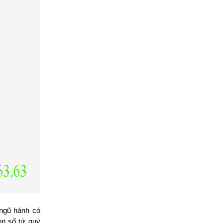
ngũ hành có 
n số tứ quý 