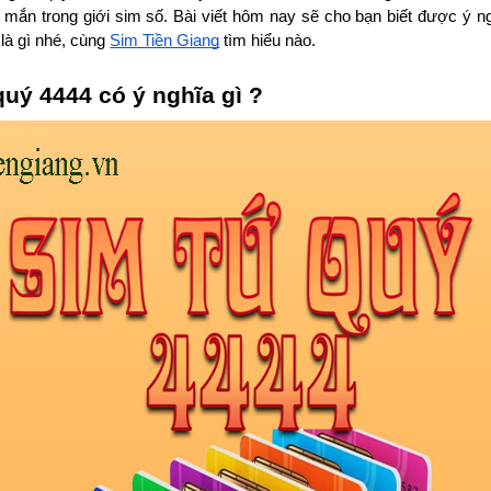
mắn trong giới sim số. Bài viết hôm nay sẽ cho bạn biết được ý ng
là gì nhé, cùng 
Sim Tiền Giang
 tìm hiểu nào.
quý 4444 có ý nghĩa gì ?