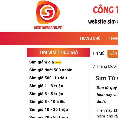
TRANG CHỦ
THA
TÌM SIM THEO GIÁ
TIN MỚI
KIẾN
Sim giảm giá
7 Tháng Mười
Sim giá dưới 500 nghìn
Sim Tứ 
Sim giá 500 -1 triệu
Sim giá 1 - 3 triệu
Sim tứ quý 
Sim giá 3 - 5 triệu
hiện nay vì
Sim giá 5 - 10 triệu
đình.
Sim giá 10 - 20 triệu
Hiện nay kh
niệm cho rằ
Sim giá 20 - 50 triệu