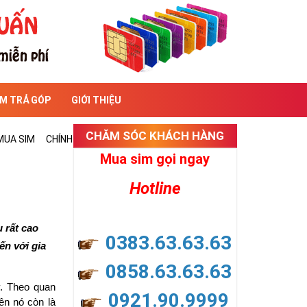
IM TRẢ GÓP
GIỚI THIỆU
CHĂM SÓC KHÁCH HÀNG
MUA SIM
CHÍNH SÁCH ĐỔI TRẢ
CHÍNH SÁCH BẢO MẬT
Mua sim gọi ngay
Hotline
rất cao 
0383.63.63.63
n với gia 
0858.63.63.63
. Theo quan 
0921.90.9999
n nó còn là 