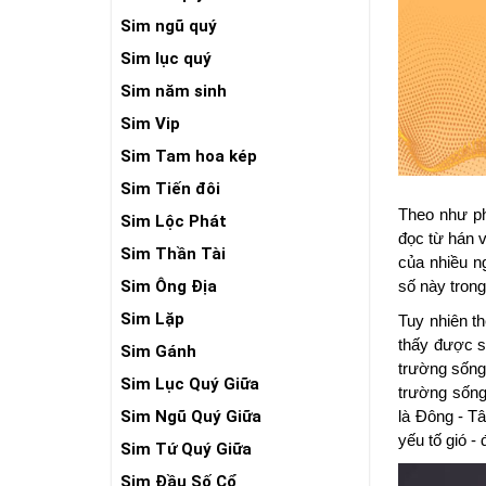
Sim ngũ quý
Sim lục quý
Sim năm sinh
Sim Vip
Sim Tam hoa kép
Sim Tiến đôi
Theo như ph
Sim Lộc Phát
đọc từ hán v
Sim Thần Tài
của nhiều n
Sim Ông Địa
số này trong
Sim Lặp
Tuy nhiên th
thấy được s
Sim Gánh
trường sống
Sim Lục Quý Giữa
trường sống
Sim Ngũ Quý Giữa
là Đông - Tâ
yếu tố gió - 
Sim Tứ Quý Giữa
Sim Đầu Số Cổ