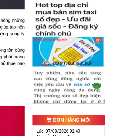
không những 
iúp tạo nên 
ờng sống lý 
ng tồn cùng 
g phải mang 
hủ thuê bao 
ĐƠN HÀNG MỚI
Lúc: 07/08/2026 02:43