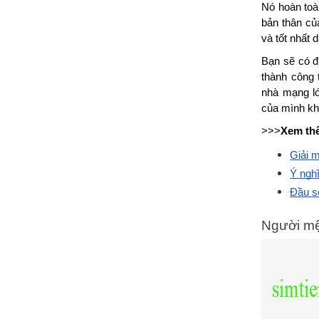
Nó hoàn toà
bản thân củ
và tốt nhất 
Bạn sẽ có đ
thành công 
nhà mạng lớ
của mình kh
>>>
Xem th
Giải 
Ý ngh
Đầu s
Người mệ