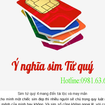
Sim tứ quý 4 mang đến tài lộc và may mắn
cho mình một chiếc sim đẹp thì nhiều người sẽ chú trọng quy luật 
 mệnh của mình hay không. Và sim số cũng không ngoại lệ, với co