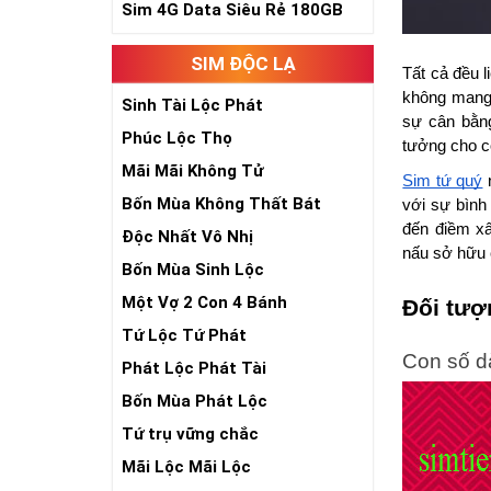
Sim 4G Data Siêu Rẻ 180GB
SIM ĐỘC LẠ
Tất cả đều 
không mang 
Sinh Tài Lộc Phát
sự cân bằng
Phúc Lộc Thọ
tưởng cho c
Mãi Mãi Không Tử
Sim tứ quý
 
Bốn Mùa Không Thất Bát
với sự bình
đến điềm xấ
Độc Nhất Vô Nhị
nấu sở hữu 
Bốn Mùa Sinh Lộc
Một Vợ 2 Con 4 Bánh
Đối tượ
Tứ Lộc Tứ Phát
Con số d
Phát Lộc Phát Tài
Bốn Mùa Phát Lộc
Tứ trụ vững chắc
Mãi Lộc Mãi Lộc