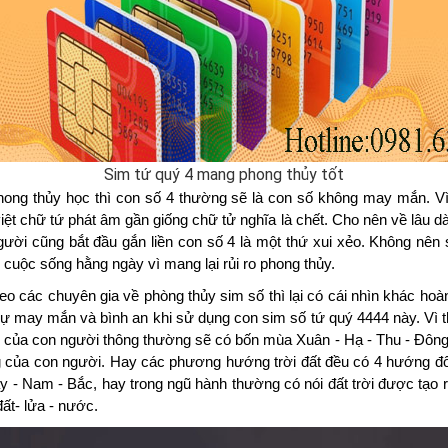
Sim tứ quý 4 mang phong thủy tốt
ong thủy học thì con số 4 thường sẽ là con số không may mắn. Vì 
iệt chữ tứ phát âm gần giống chữ tử nghĩa là chết. Cho nên về lâu dà
gười cũng bắt đầu gắn liền con số 4 là một thứ xui xẻo. Không nên 
 cuộc sống hằng ngày vì mang lại rủi ro phong thủy. 
eo các chuyên gia về phòng thủy sim số thì lại có cái nhìn khác hoàn
ự may mắn và bình an khi sử dụng con sim số tứ quý 4444 này. Vì t
 của con người thông thường sẽ có bốn mùa Xuân - Hạ - Thu - Đông 
 của con người. Hay các phương hướng trời đất đều có 4 hướng đố
y - Nam - Bắc, hay trong ngũ hành thường có nói đất trời được tạo ra
đất- lửa - nước.