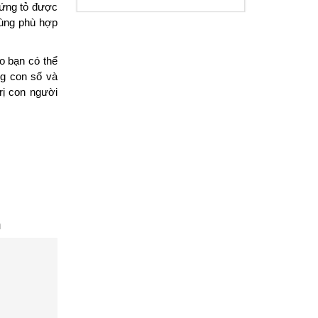
ứng tỏ được 
ùng phù hợp 
 bạn có thể 
g con số và 
ị con người 
n