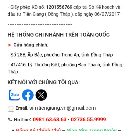
- Giấy phép KD số:
1201556769
cấp tại Sở Kế hoạch và
đầu tư Tiền Giang ( Đồng Tháp ), cấp ngày 06/07/2017
-------------------------------------
HỆ THỐNG CHI NHÁNH TRÊN TOÀN QUỐC
►
Cửa hàng chính
:
-
Số 28B, Ấp Bắc, phường Trung An, tỉnh Đồng Tháp
-
41/416, Lý Thường Kiệt, phường Đạo Thạnh, tỉnh Đồng
Tháp
KẾT NỐI VỚI CHÚNG TÔI QUA:
simtiengiang.vn@gmail.com
Email
:
:
📞
0981.63.63.63
-
02736.55.9999
Hotline
♦
Đăng Ký Chính Chủ
–
Giao Sim Trong Ngày
–