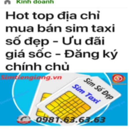
Tại sao nên sở hữu sim ngũ quý 5?
Sim ngũ quý 5
được nhiều người quan tâm vì con số 5 được
coi là số của Phúc, của Vàng, của Vua nên được nhiều người
yêu thích và chọn lựa.
Vì vậy
sim số đẹp
đuôi 55555
thể hiện được ước vọng về sự
hoà hợp, bình an, sinh sôi, làm việc gì cũng thuận lợi và tiến
đến vị trí cao nhất. Số 5 là con số của đời người, thể hiện sự
bình yên, hạnh phúc.
+ Khi nhìn vào số
sim ngũ quý 5
của bạn, người ta sẽ biết được bạn
là người cẩn thận, là người có địa vị và thành công trong cuộc
sống.
+ Khi sử dụng
sim số đẹp đuôi 55555
để kinh doanh, làm ăn sẽ tạo
dựng được niềm tin, sự tin tưởng với đối tác,…
+ Sử dụng
sim ngũ quý 5
cũng giúp bạn tự tin hơn trong cuộc
sống, với các mối quan hệ xã hội khác.