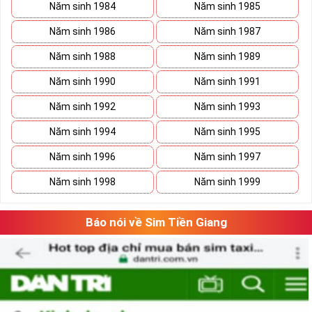
Năm sinh 1984
Năm sinh 1985
bạn.
Năm sinh 1986
Năm sinh 1987
Với người làm công chức, văn phòng chiếc sim tạo nên ấn tượng
trong mắt đồng nghiệp, mở ra con đường công danh sáng lạ cùng
Năm sinh 1988
Năm sinh 1989
những bước tiến của sự sinh sôi, nảy nở trong công việc.
Năm sinh 1990
Năm sinh 1991
Giới chơi sim số đẹp gọi sim ngũ quý 5còn được gọi là dòng
sim
VUA
, sim
VÀNG
tuyệt đẹp, với đẳng cấp đứng đầu. Vẻ đẹp mà
Năm sinh 1992
Năm sinh 1993
số 5 tạo nên là tổng hòa của ý nghĩa và hình thức, con số 5 gồm cả
những nét gãy và nét cong như cuộc sống có
Năm sinh 1994
Năm sinh 1995
lúc
thăng
lúc
trầm
nhưng họ sẽ tìm thấy con đường phát triển vững
Năm sinh 1996
Năm sinh 1997
bền của mình.
Năm sinh 1998
Năm sinh 1999
Báo nói về Sim Tiền Giang