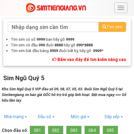
#
Tìm sim
Tìm sim có số
9999
bạn hãy gõ
9999
Tìm sim có đầu
090
đuôi
8888
hãy gõ
090*8888
Tìm sim bắt đầu bằng
0909
đuôi bất kỳ, hãy gõ:
0909*
Bấm vào đây để tìm kiếm nâng cao
Sim Ngũ Quý 5
Kho Sim Ngũ Quý 5 VIP đầu số 09, 08, 07, 05, 03. Đuôi Sim Ngũ Quý 5 tại
Simtiengiang.vn bán giá GỐC hỗ trợ trả góp linh hoạt. Đặt mua ngay >>> Sở
hữu liền tay
Nhà mạng
Đầu số
Mức giá
Sắp xếp
Chọn đầu số:
081
082
083
084
085