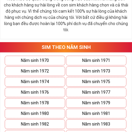
cho khách hàng sự hài lòng về con sim khách hàng chọn và cả thái
độ phục vụ. Vì thế chúng tôi cam kết 100% sự hài lòng của khách
hàng với chúng dịch vụ của chúng tôi. Với bất cứ điều gì không hài
lòng bạn đều được hoàn lại 100% phí dịch vụ đã chuyển cho chúng
tôi.
SIM THEO NĂM SINH
Năm sinh 1970
Năm sinh 1971
Ý Nghĩa Sim Đuôi 55555 – Sự Sinh Sôi Của Tài Lộc
Số 5 là sinh, khi năm số 5 đứng cạnh nhau nó tạo nên
bộ ngũ quý
Năm sinh 1972
Năm sinh 1973
55555
đem tới sự sinh sôi nhân năm, phát triển cực thịnh
cùng
hạnh phúc trường cửu
trong nhân gian – Đó là miền khát vọng
Năm sinh 1974
Năm sinh 1975
của toàn nhân loại con người.
Năm sinh 1976
Năm sinh 1977
Khi năm số 5 đứng cạnh nhau nó như đại diện cho trời đất, vũ trụ,
tạo thành trung tâm của môn loài, kích thích quyền uy và sự thăng
Năm sinh 1978
Năm sinh 1979
tiến vô hạn của con người. Đó là lý do sim là mục tiêu săn lùng của
người có “máu mặt” làm trong giới kinh doanh để giúp nâng tầm
Năm sinh 1980
Năm sinh 1981
đẳng cấp cũng như tạo ấn tượng và niềm tin với các khách hàng.
Năm sinh 1982
Năm sinh 1983
Năm số 5 tạo nên điểm nhấn đặc sắc trên màn hình điện thoại và
chắc chắn việc tạo dựng mối quan hệ, làm ăn sẽ nằm trong tay