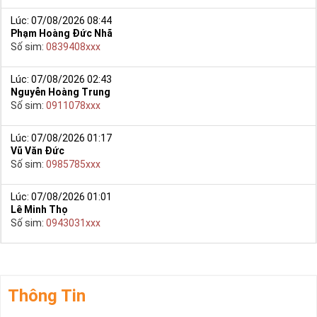
khảo thêm Sim Vinaphone,Sim Gmobile,
Sim Ngũ Quý 6
.
..
Lúc: 07/08/2026 08:44
Phạm Hoàng Đức Nhã
Số sim:
0839408xxx
Lúc: 07/08/2026 02:43
Nguyễn Hoàng Trung
Số sim:
0911078xxx
Lúc: 07/08/2026 01:17
Vũ Văn Đức
Số sim:
0985785xxx
Lúc: 07/08/2026 01:01
Lê Minh Thọ
Hướng dẫn mua Sim Ngũ Quý 5 tại Simtiengiang.vn.
Số sim:
0943031xxx
- Bạn cũng có thể mua sim bằng cách như sau:
+ Bước 1: Bạn truy cập vào truy cập vào Google gõ Simtiengiang.vn
bấm vào link
Thông Tin
+ Bước 2: Bạn chọn “Sim Ngũ Quý” ở danh mục “Sim theo loại”
ngay bên góc trái màn hình. Sau đó chọn Sim Ngũ Quý 5.