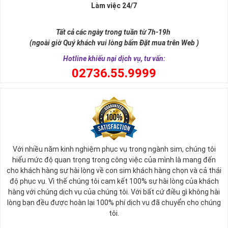
Làm việc 24/7
Sim ngũ quý 5 được giới nghiên cứu phong thủy xếp vào dòng
sim
SINH LỘC
, có nghĩa tự thân chiếc sim giúp tăng cường, sinh sôi
Tất cả các ngày trong tuần từ 7h-19h
tài lộc, may mắn cho chủ sở hữu. Thật vậy, số 5 đứng giữa dãy số
(ngoài giờ Quý khách vui lòng bấm Đặt mua trên Web )
tự nhiên, nó tượng trưng cho ngũ hành (
Kim – Mộc – Thủy – Hỏa –
Thổ
), đạo quân tử có (
Nhân - Nghĩa - Lễ - Trí – Tín
), trong cuộc sống
Hotline khiếu nại dịch vụ, tư vấn:
có ngũ phúc (
Phúc, Lộc, Thọ, Khang, Ninh
). Đó là 5 yếu tố cho cuộc
0
2736.55.9999
sống sự hòa hợp, yên ổn, an lành. Cũng bởi vậy, các chuyên gia
phong thủy khẳng định có được
sim số đẹp ngũ quý
55555 là có
được sự hòa hợp, thuận lợi, bình an trong cuộc sống, sự nghiệp để
nhanh chóng thành công, tiến tới những vị trí cao nhất.
Với nhiều năm kinh nghiệm phục vụ trong ngành sim, chúng tôi
hiểu mức độ quan trọng trong công việc của mình là mang đến
cho khách hàng sự hài lòng về con sim khách hàng chọn và cả thái
độ phục vụ. Vì thế chúng tôi cam kết 100% sự hài lòng của khách
hàng với chúng dịch vụ của chúng tôi. Với bất cứ điều gì không hài
lòng bạn đều được hoàn lại 100% phí dịch vụ đã chuyển cho chúng
tôi.