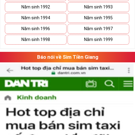
sim
VUA
, sim
VÀNG
tuyệt đẹp, với đẳng cấp đứng đầu. Vẻ đẹp mà
Năm sinh 1992
Năm sinh 1993
số 5 tạo nên là tổng hòa của ý nghĩa và hình thức, con số 5 gồm cả
những nét gãy và nét cong như cuộc sống có
Năm sinh 1994
Năm sinh 1995
lúc
thăng
lúc
trầm
nhưng họ sẽ tìm thấy con đường phát triển vững
Năm sinh 1996
Năm sinh 1997
bền của mình.
Năm sinh 1998
Năm sinh 1999
Báo nói về Sim Tiền Giang
Tại sao nên sở hữu sim ngũ quý 5?