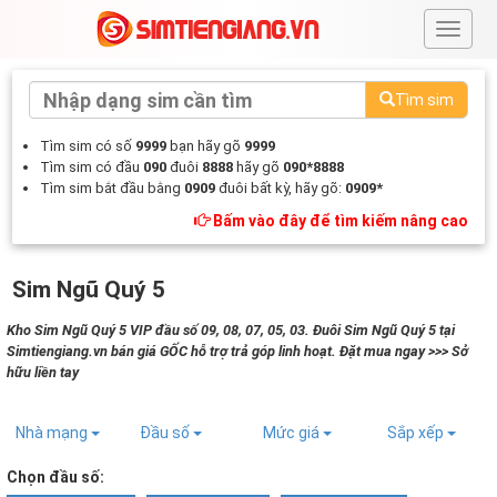
#
Tìm sim
Tìm sim có số
9999
bạn hãy gõ
9999
Tìm sim có đầu
090
đuôi
8888
hãy gõ
090*8888
Tìm sim bắt đầu bằng
0909
đuôi bất kỳ, hãy gõ:
0909*
Bấm vào đây để tìm kiếm nâng cao
Sim Ngũ Quý 5
Kho Sim Ngũ Quý 5 VIP đầu số 09, 08, 07, 05, 03. Đuôi Sim Ngũ Quý 5 tại
Simtiengiang.vn bán giá GỐC hỗ trợ trả góp linh hoạt. Đặt mua ngay >>> Sở
hữu liền tay
Nhà mạng
Đầu số
Mức giá
Sắp xếp
Chọn đầu số: