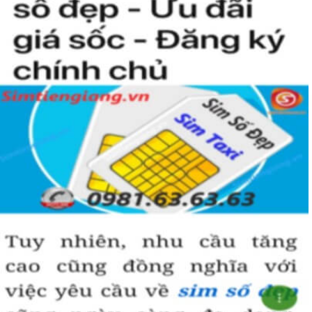
Sim ngũ quý 5
được nhiều người quan tâm vì con số 5 được
coi là số của Phúc, của Vàng, của Vua nên được nhiều người
yêu thích và chọn lựa.
Vì vậy
sim số đẹp
đuôi 55555
thể hiện được ước vọng về sự
hoà hợp, bình an, sinh sôi, làm việc gì cũng thuận lợi và tiến
đến vị trí cao nhất. Số 5 là con số của đời người, thể hiện sự
bình yên, hạnh phúc.
+ Khi nhìn vào số
sim ngũ quý 5
của bạn, người ta sẽ biết được bạn
là người cẩn thận, là người có địa vị và thành công trong cuộc
sống.
+ Khi sử dụng
sim số đẹp đuôi 55555
để kinh doanh, làm ăn sẽ tạo
dựng được niềm tin, sự tin tưởng với đối tác,…
+ Sử dụng
sim ngũ quý 5
cũng giúp bạn tự tin hơn trong cuộc
sống, với các mối quan hệ xã hội khác.
Những phân tích chuyên sâu về ý nghĩa của dòng
sim ngũ
quý 5
xét theo nhiều khía cạch, đã đủ trả lời cho câu hỏi “
Lý
do nên sở hữu sim ngũ quý 5 này
, Có thể khẳng định, đây là
dòng sim số đẹp được khuyên dùng cho giới làm ăn, kinh
doanh, dân công chức, văn phòng thậm chí là các doanh
nhân thành đạt.