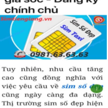
dựng được niềm tin, sự tin tưởng với đối tác,…
+ Sử dụng
sim ngũ quý 5
cũng giúp bạn tự tin hơn trong cuộc
sống, với các mối quan hệ xã hội khác.
Những phân tích chuyên sâu về ý nghĩa của dòng
sim ngũ
quý 5
xét theo nhiều khía cạch, đã đủ trả lời cho câu hỏi “
Lý
do nên sở hữu sim ngũ quý 5 này
, Có thể khẳng định, đây là
dòng sim số đẹp được khuyên dùng cho giới làm ăn, kinh
doanh, dân công chức, văn phòng thậm chí là các doanh
nhân thành đạt.
Hướng dẫn mua Sim Ngũ Quý 5 tại
Simtiengiang.vn.
Sim Tiền Giang là đơn vị cung cấp Sim số đẹp Ngũ Quý 5, sim giá rẻ
uy tín chất lượng.
Chọn mua Sim số đẹp thường mất nhiều thời gian ở khoản lựa số,
một số phải vừa đẹp, vừa tốt về phong thủy thì mới là sim hoàn
hảo. Vậy phải làm sao?
- Cách nhanh nhất để chọn mua được Sim Ngũ Quý 5 là bạn vào