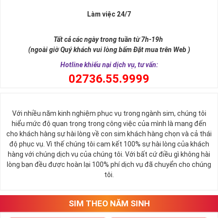
Lộc
Làm việc 24/7
Sim ngũ quý 5 được giới nghiên cứu phong thủy xếp vào dòng
sim
SINH LỘC
, có nghĩa tự thân chiếc sim giúp tăng cường, sinh sôi
Tất cả các ngày trong tuần từ 7h-19h
tài lộc, may mắn cho chủ sở hữu. Thật vậy, số 5 đứng giữa dãy số
(ngoài giờ Quý khách vui lòng bấm Đặt mua trên Web )
tự nhiên, nó tượng trưng cho ngũ hành (
Kim – Mộc – Thủy – Hỏa –
Thổ
), đạo quân tử có (
Nhân - Nghĩa - Lễ - Trí – Tín
), trong cuộc sống
Hotline khiếu nại dịch vụ, tư vấn:
có ngũ phúc (
Phúc, Lộc, Thọ, Khang, Ninh
). Đó là 5 yếu tố cho cuộc
0
2736.55.9999
sống sự hòa hợp, yên ổn, an lành. Cũng bởi vậy, các chuyên gia
phong thủy khẳng định có được
sim số đẹp ngũ quý
55555 là có
được sự hòa hợp, thuận lợi, bình an trong cuộc sống, sự nghiệp để
nhanh chóng thành công, tiến tới những vị trí cao nhất.
Với nhiều năm kinh nghiệm phục vụ trong ngành sim, chúng tôi
hiểu mức độ quan trọng trong công việc của mình là mang đến
cho khách hàng sự hài lòng về con sim khách hàng chọn và cả thái
độ phục vụ. Vì thế chúng tôi cam kết 100% sự hài lòng của khách
hàng với chúng dịch vụ của chúng tôi. Với bất cứ điều gì không hài
lòng bạn đều được hoàn lại 100% phí dịch vụ đã chuyển cho chúng
tôi.