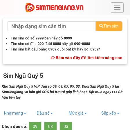
#
Tìm sim
Tìm sim có số
9999
bạn hãy gõ
9999
Tìm sim có đầu
090
đuôi
8888
hãy gõ
090*8888
Tìm sim bắt đầu bằng
0909
đuôi bất kỳ, hãy gõ:
0909*
Bấm vào đây để tìm kiếm nâng cao
Sim Ngũ Quý 5
Kho Sim Ngũ Quý 5 VIP đầu số 09, 08, 07, 05, 03. Đuôi Sim Ngũ Quý 5 tại
Simtiengiang.vn bán giá GỐC hỗ trợ trả góp linh hoạt. Đặt mua ngay >>> Sở
hữu liền tay
Nhà mạng
Đầu số
Mức giá
Sắp xếp
Chọn đầu số:
09
08
03