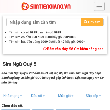
#
Tìm sim
Tìm sim có số
9999
bạn hãy gõ
9999
Tìm sim có đầu
090
đuôi
8888
hãy gõ
090*8888
Tìm sim bắt đầu bằng
0909
đuôi bất kỳ, hãy gõ:
0909*
Bấm vào đây để tìm kiếm nâng cao
Sim Ngũ Quý 5
Kho Sim Ngũ Quý 5 VIP đầu số 09, 08, 07, 05, 03. Đuôi Sim Ngũ Quý 5 tại
Simtiengiang.vn bán giá GỐC hỗ trợ trả góp linh hoạt. Đặt mua ngay >>> Sở
hữu liền tay
Nhà mạng
Đầu số
Mức giá
Sắp xếp
Chọn đầu số: