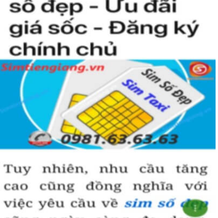
Sim ngũ quý 5
được nhiều người quan tâm vì con số 5 được
coi là số của Phúc, của Vàng, của Vua nên được nhiều người
yêu thích và chọn lựa.
Vì vậy
sim số đẹp
đuôi 55555
thể hiện được ước vọng về sự
hoà hợp, bình an, sinh sôi, làm việc gì cũng thuận lợi và tiến
đến vị trí cao nhất. Số 5 là con số của đời người, thể hiện sự
bình yên, hạnh phúc.
+ Khi nhìn vào số
sim ngũ quý 5
của bạn, người ta sẽ biết được bạn
là người cẩn thận, là người có địa vị và thành công trong cuộc
sống.
+ Khi sử dụng
sim số đẹp đuôi 55555
để kinh doanh, làm ăn sẽ tạo
dựng được niềm tin, sự tin tưởng với đối tác,…
+ Sử dụng
sim ngũ quý 5
cũng giúp bạn tự tin hơn trong cuộc
sống, với các mối quan hệ xã hội khác.
Những phân tích chuyên sâu về ý nghĩa của dòng
sim ngũ
quý 5
xét theo nhiều khía cạch, đã đủ trả lời cho câu hỏi “
Lý
do nên sở hữu sim ngũ quý 5 này
, Có thể khẳng định, đây là
dòng sim số đẹp được khuyên dùng cho giới làm ăn, kinh
doanh, dân công chức, văn phòng thậm chí là các doanh
nhân thành đạt.