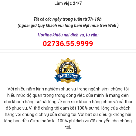
Làm việc 24/7
Sim ngũ quý 5 được giới nghiên cứu phong thủy xếp vào dòng
sim
SINH LỘC
, có nghĩa tự thân chiếc sim giúp tăng cường, sinh sôi
Tất cả các ngày trong tuần từ 7h-19h
tài lộc, may mắn cho chủ sở hữu. Thật vậy, số 5 đứng giữa dãy số
(ngoài giờ Quý khách vui lòng bấm Đặt mua trên Web )
tự nhiên, nó tượng trưng cho ngũ hành (
Kim – Mộc – Thủy – Hỏa –
Thổ
), đạo quân tử có (
Nhân - Nghĩa - Lễ - Trí – Tín
), trong cuộc sống
Hotline khiếu nại dịch vụ, tư vấn:
có ngũ phúc (
Phúc, Lộc, Thọ, Khang, Ninh
). Đó là 5 yếu tố cho cuộc
0
2736.55.9999
sống sự hòa hợp, yên ổn, an lành. Cũng bởi vậy, các chuyên gia
phong thủy khẳng định có được
sim số đẹp ngũ quý
55555 là có
được sự hòa hợp, thuận lợi, bình an trong cuộc sống, sự nghiệp để
nhanh chóng thành công, tiến tới những vị trí cao nhất.
Với nhiều năm kinh nghiệm phục vụ trong ngành sim, chúng tôi
hiểu mức độ quan trọng trong công việc của mình là mang đến
cho khách hàng sự hài lòng về con sim khách hàng chọn và cả thái
độ phục vụ. Vì thế chúng tôi cam kết 100% sự hài lòng của khách
hàng với chúng dịch vụ của chúng tôi. Với bất cứ điều gì không hài
lòng bạn đều được hoàn lại 100% phí dịch vụ đã chuyển cho chúng
tôi.