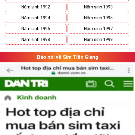
sim
VUA
, sim
VÀNG
tuyệt đẹp, với đẳng cấp đứng đầu. Vẻ đẹp mà
Năm sinh 1992
Năm sinh 1993
số 5 tạo nên là tổng hòa của ý nghĩa và hình thức, con số 5 gồm cả
những nét gãy và nét cong như cuộc sống có
Năm sinh 1994
Năm sinh 1995
lúc
thăng
lúc
trầm
nhưng họ sẽ tìm thấy con đường phát triển vững
Năm sinh 1996
Năm sinh 1997
bền của mình.
Năm sinh 1998
Năm sinh 1999
Báo nói về Sim Tiền Giang
Tại sao nên sở hữu sim ngũ quý 5?