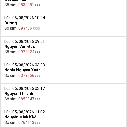
Số sim:
0833381xxx
- Cách nhanh nhất để chọn mua được Sim Ngũ Quý 5 là bạn vào
trang chủ của Sim Tiền Giang, chọn mục “
Sim giảm giá
“ ở ngay
đầu trang chủ. Đây là danh sách sim được đại lý giảm giá vì một số
Lúc: 05/08/2026 10:24
Dương
lý do nên bạn có thể chọn mua được số đẹp lại có giá cực rẻ nữa.
Số sim:
0934567xxx
Ngoài ra quý khách chưa ưng ý về Sim Ngũ Quý 5 có cũng thể tham
khảo thêm Sim Vinaphone,Sim Gmobile,
Sim Ngũ Quý 6
.
..
Lúc: 05/08/2026 09:51
Nguyễn Văn Đức
Số sim:
0924024xxx
Lúc: 05/08/2026 03:23
Nghĩa Nguyễn Xuân
Số sim:
0379856xxx
Lúc: 05/08/2026 03:17
Nguyễn Thị anh
Số sim:
0859347xxx
Lúc: 05/08/2026 11:02
Nguyễn Minh Khôi
Hướng dẫn mua Sim Ngũ Quý 5 tại Simtiengiang.vn.
Số sim:
0764113xxx