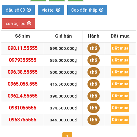
đầu số 09
viettel
Cao đến thấp
xóa bộ lọc
Số sim
Giá bán
Hành
Đặt mua
098.11.55555
thổ
599.000.000₫
Đặt mua
0979355555
thổ
555.000.000₫
Đặt mua
096.38.55555
thổ
500.000.000₫
Đặt mua
0965.055.555
thổ
415.500.000₫
Đặt mua
0962.4.55555
thổ
390.000.000₫
Đặt mua
0981055555
thổ
374.500.000₫
Đặt mua
0963755555
thổ
349.000.000₫
Đặt mua