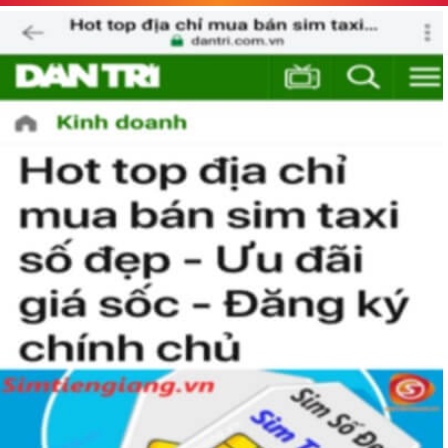
Tại sao nên sở hữu sim ngũ quý 5?
Sim ngũ quý 5
được nhiều người quan tâm vì con số 5 được
coi là số của Phúc, của Vàng, của Vua nên được nhiều người
yêu thích và chọn lựa.
Vì vậy
sim số đẹp
đuôi 55555
thể hiện được ước vọng về sự
hoà hợp, bình an, sinh sôi, làm việc gì cũng thuận lợi và tiến
đến vị trí cao nhất. Số 5 là con số của đời người, thể hiện sự
bình yên, hạnh phúc.
+ Khi nhìn vào số
sim ngũ quý 5
của bạn, người ta sẽ biết được bạn
là người cẩn thận, là người có địa vị và thành công trong cuộc
sống.