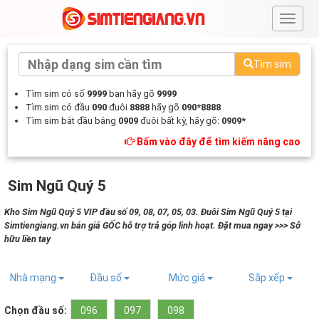
#
Tìm sim
Tìm sim có số
9999
bạn hãy gõ
9999
Tìm sim có đầu
090
đuôi
8888
hãy gõ
090*8888
Tìm sim bắt đầu bằng
0909
đuôi bất kỳ, hãy gõ:
0909*
Bấm vào đây để tìm kiếm nâng cao
Sim Ngũ Quý 5
Kho Sim Ngũ Quý 5 VIP đầu số 09, 08, 07, 05, 03. Đuôi Sim Ngũ Quý 5 tại
Simtiengiang.vn bán giá GỐC hỗ trợ trả góp linh hoạt. Đặt mua ngay >>> Sở
hữu liền tay
Nhà mạng
Đầu số
Mức giá
Sắp xếp
Chọn đầu số:
096
097
098