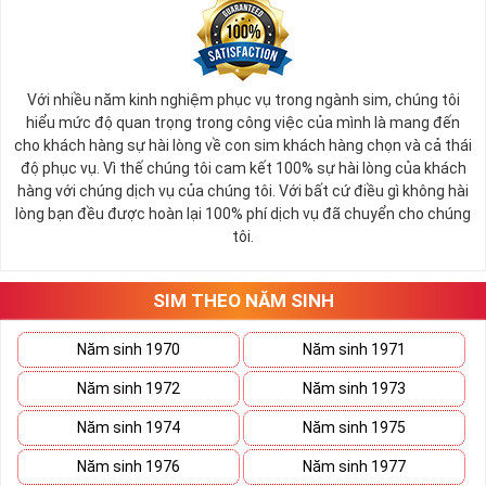
nhanh chóng thành công, tiến tới những vị trí cao nhất.
Với nhiều năm kinh nghiệm phục vụ trong ngành sim, chúng tôi
hiểu mức độ quan trọng trong công việc của mình là mang đến
cho khách hàng sự hài lòng về con sim khách hàng chọn và cả thái
độ phục vụ. Vì thế chúng tôi cam kết 100% sự hài lòng của khách
hàng với chúng dịch vụ của chúng tôi. Với bất cứ điều gì không hài
lòng bạn đều được hoàn lại 100% phí dịch vụ đã chuyển cho chúng
tôi.
SIM THEO NĂM SINH
Năm sinh 1970
Năm sinh 1971
Ý Nghĩa Sim Đuôi 55555 – Sự Sinh Sôi Của Tài Lộc
Số 5 là sinh, khi năm số 5 đứng cạnh nhau nó tạo nên
bộ ngũ quý
Năm sinh 1972
Năm sinh 1973
55555
đem tới sự sinh sôi nhân năm, phát triển cực thịnh
cùng
hạnh phúc trường cửu
trong nhân gian – Đó là miền khát vọng
Năm sinh 1974
Năm sinh 1975
của toàn nhân loại con người.
Năm sinh 1976
Năm sinh 1977
Khi năm số 5 đứng cạnh nhau nó như đại diện cho trời đất, vũ trụ,