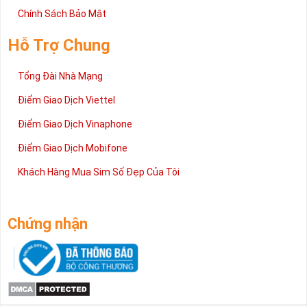
cấp trong bài viết này sẽ giúp bạn hiểu rõ ý nghĩa và các bước đặt
Chính Sách Bảo Mật
mua sim số tại Sim Tiền Giang nhanh chóng nhất.
Chúc quý khách tìm được chiếc Sim Ngũ 5 quý như ý!
Hỗ Trợ Chung
Xin cám ơn và hân hạnh được phục vụ!
Tổng Đài Nhà Mạng
Điểm Giao Dịch Viettel
Điểm Giao Dịch Vinaphone
Điểm Giao Dịch Mobifone
Khách Hàng Mua Sim Số Đẹp Của Tôi
Chứng nhận