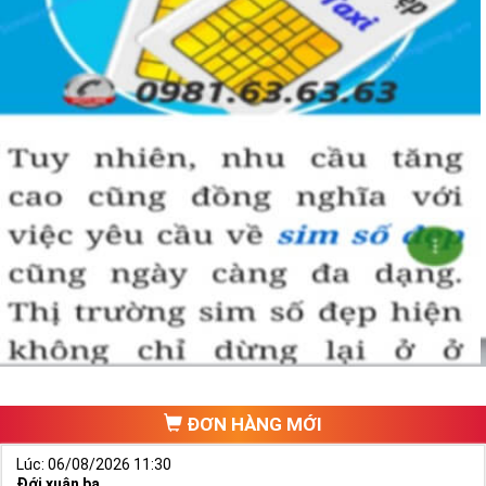
+ Khi sử dụng
sim số đẹp đuôi 55555
để kinh doanh, làm ăn sẽ tạo
dựng được niềm tin, sự tin tưởng với đối tác,…
+ Sử dụng
sim ngũ quý 5
cũng giúp bạn tự tin hơn trong cuộc
sống, với các mối quan hệ xã hội khác.
Những phân tích chuyên sâu về ý nghĩa của dòng
sim ngũ
quý 5
xét theo nhiều khía cạch, đã đủ trả lời cho câu hỏi “
Lý
do nên sở hữu sim ngũ quý 5 này
, Có thể khẳng định, đây là
dòng sim số đẹp được khuyên dùng cho giới làm ăn, kinh
doanh, dân công chức, văn phòng thậm chí là các doanh
nhân thành đạt.
Hướng dẫn mua Sim Ngũ Quý 5 tại
Simtiengiang.vn.
Sim Tiền Giang là đơn vị cung cấp Sim số đẹp Ngũ Quý 5, sim giá rẻ
uy tín chất lượng.
ĐƠN HÀNG MỚI
Chọn mua Sim số đẹp thường mất nhiều thời gian ở khoản lựa số,
một số phải vừa đẹp, vừa tốt về phong thủy thì mới là sim hoàn
Lúc: 06/08/2026 11:30
hảo. Vậy phải làm sao?
Đới xuân ba