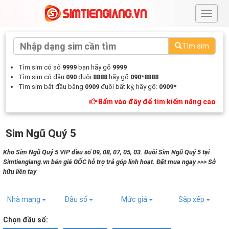
#
Tìm sim
Tìm sim có số
9999
bạn hãy gõ
9999
Tìm sim có đầu
090
đuôi
8888
hãy gõ
090*8888
Tìm sim bắt đầu bằng
0909
đuôi bất kỳ, hãy gõ:
0909*
Bấm vào đây để tìm kiếm nâng cao
Sim Ngũ Quý 5
Kho Sim Ngũ Quý 5 VIP đầu số 09, 08, 07, 05, 03. Đuôi Sim Ngũ Quý 5 tại
Simtiengiang.vn bán giá GỐC hỗ trợ trả góp linh hoạt. Đặt mua ngay >>> Sở
hữu liền tay
Nhà mạng
Đầu số
Mức giá
Sắp xếp
Chọn đầu số: