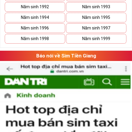
sim
VUA
, sim
VÀNG
tuyệt đẹp, với đẳng cấp đứng đầu. Vẻ đẹp mà
Năm sinh 1992
Năm sinh 1993
số 5 tạo nên là tổng hòa của ý nghĩa và hình thức, con số 5 gồm cả
những nét gãy và nét cong như cuộc sống có
Năm sinh 1994
Năm sinh 1995
lúc
thăng
lúc
trầm
nhưng họ sẽ tìm thấy con đường phát triển vững
Năm sinh 1996
Năm sinh 1997
bền của mình.
Năm sinh 1998
Năm sinh 1999
Báo nói về Sim Tiền Giang
Tại sao nên sở hữu sim ngũ quý 5?