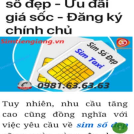
Sim ngũ quý 5
được nhiều người quan tâm vì con số 5 được
coi là số của Phúc, của Vàng, của Vua nên được nhiều người
yêu thích và chọn lựa.
Vì vậy
sim số đẹp
đuôi 55555
thể hiện được ước vọng về sự
hoà hợp, bình an, sinh sôi, làm việc gì cũng thuận lợi và tiến
đến vị trí cao nhất. Số 5 là con số của đời người, thể hiện sự
bình yên, hạnh phúc.
+ Khi nhìn vào số
sim ngũ quý 5
của bạn, người ta sẽ biết được bạn
là người cẩn thận, là người có địa vị và thành công trong cuộc
sống.
+ Khi sử dụng
sim số đẹp đuôi 55555
để kinh doanh, làm ăn sẽ tạo
dựng được niềm tin, sự tin tưởng với đối tác,…
+ Sử dụng
sim ngũ quý 5
cũng giúp bạn tự tin hơn trong cuộc
sống, với các mối quan hệ xã hội khác.
Những phân tích chuyên sâu về ý nghĩa của dòng
sim ngũ
quý 5
xét theo nhiều khía cạch, đã đủ trả lời cho câu hỏi “
Lý
do nên sở hữu sim ngũ quý 5 này
, Có thể khẳng định, đây là
dòng sim số đẹp được khuyên dùng cho giới làm ăn, kinh
doanh, dân công chức, văn phòng thậm chí là các doanh
nhân thành đạt.