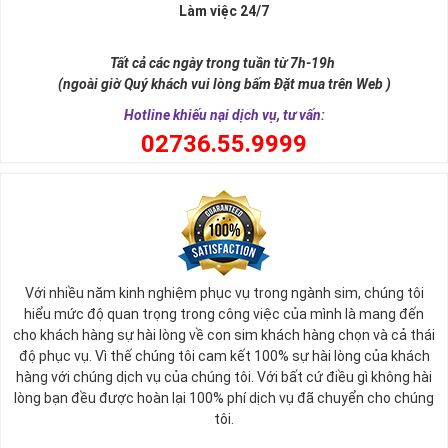
Làm việc 24/7
Sim ngũ quý 5 được giới nghiên cứu phong thủy xếp vào dòng
sim
SINH LỘC
, có nghĩa tự thân chiếc sim giúp tăng cường, sinh sôi
Tất cả các ngày trong tuần từ 7h-19h
tài lộc, may mắn cho chủ sở hữu. Thật vậy, số 5 đứng giữa dãy số
(ngoài giờ Quý khách vui lòng bấm Đặt mua trên Web )
tự nhiên, nó tượng trưng cho ngũ hành (
Kim – Mộc – Thủy – Hỏa –
Thổ
), đạo quân tử có (
Nhân - Nghĩa - Lễ - Trí – Tín
), trong cuộc sống
Hotline khiếu nại dịch vụ, tư vấn:
có ngũ phúc (
Phúc, Lộc, Thọ, Khang, Ninh
). Đó là 5 yếu tố cho cuộc
0
2736.55.9999
sống sự hòa hợp, yên ổn, an lành. Cũng bởi vậy, các chuyên gia
phong thủy khẳng định có được
sim số đẹp ngũ quý
55555 là có
được sự hòa hợp, thuận lợi, bình an trong cuộc sống, sự nghiệp để
nhanh chóng thành công, tiến tới những vị trí cao nhất.
Với nhiều năm kinh nghiệm phục vụ trong ngành sim, chúng tôi
hiểu mức độ quan trọng trong công việc của mình là mang đến
cho khách hàng sự hài lòng về con sim khách hàng chọn và cả thái
độ phục vụ. Vì thế chúng tôi cam kết 100% sự hài lòng của khách
hàng với chúng dịch vụ của chúng tôi. Với bất cứ điều gì không hài
lòng bạn đều được hoàn lại 100% phí dịch vụ đã chuyển cho chúng
tôi.