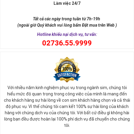
Làm việc 24/7
Sim ngũ quý 5 được giới nghiên cứu phong thủy xếp vào dòng
sim
SINH LỘC
, có nghĩa tự thân chiếc sim giúp tăng cường, sinh sôi
Tất cả các ngày trong tuần từ 7h-19h
tài lộc, may mắn cho chủ sở hữu. Thật vậy, số 5 đứng giữa dãy số
(ngoài giờ Quý khách vui lòng bấm Đặt mua trên Web )
tự nhiên, nó tượng trưng cho ngũ hành (
Kim – Mộc – Thủy – Hỏa –
Thổ
), đạo quân tử có (
Nhân - Nghĩa - Lễ - Trí – Tín
), trong cuộc sống
Hotline khiếu nại dịch vụ, tư vấn:
có ngũ phúc (
Phúc, Lộc, Thọ, Khang, Ninh
). Đó là 5 yếu tố cho cuộc
0
2736.55.9999
sống sự hòa hợp, yên ổn, an lành. Cũng bởi vậy, các chuyên gia
phong thủy khẳng định có được
sim số đẹp ngũ quý
55555 là có
được sự hòa hợp, thuận lợi, bình an trong cuộc sống, sự nghiệp để
nhanh chóng thành công, tiến tới những vị trí cao nhất.
Với nhiều năm kinh nghiệm phục vụ trong ngành sim, chúng tôi
hiểu mức độ quan trọng trong công việc của mình là mang đến
cho khách hàng sự hài lòng về con sim khách hàng chọn và cả thái
độ phục vụ. Vì thế chúng tôi cam kết 100% sự hài lòng của khách
hàng với chúng dịch vụ của chúng tôi. Với bất cứ điều gì không hài
lòng bạn đều được hoàn lại 100% phí dịch vụ đã chuyển cho chúng
tôi.