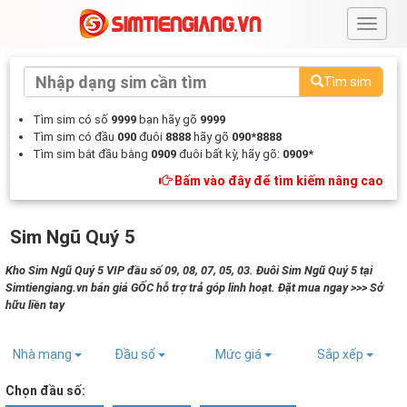
#
Tìm sim
Tìm sim có số
9999
bạn hãy gõ
9999
Tìm sim có đầu
090
đuôi
8888
hãy gõ
090*8888
Tìm sim bắt đầu bằng
0909
đuôi bất kỳ, hãy gõ:
0909*
Bấm vào đây để tìm kiếm nâng cao
Sim Ngũ Quý 5
Kho Sim Ngũ Quý 5 VIP đầu số 09, 08, 07, 05, 03. Đuôi Sim Ngũ Quý 5 tại
Simtiengiang.vn bán giá GỐC hỗ trợ trả góp linh hoạt. Đặt mua ngay >>> Sở
hữu liền tay
Nhà mạng
Đầu số
Mức giá
Sắp xếp
Chọn đầu số: