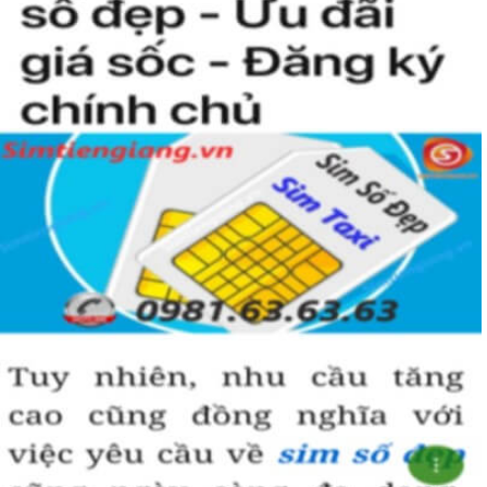
Sim ngũ quý 5
được nhiều người quan tâm vì con số 5 được
coi là số của Phúc, của Vàng, của Vua nên được nhiều người
yêu thích và chọn lựa.
Vì vậy
sim số đẹp
đuôi 55555
thể hiện được ước vọng về sự
hoà hợp, bình an, sinh sôi, làm việc gì cũng thuận lợi và tiến
đến vị trí cao nhất. Số 5 là con số của đời người, thể hiện sự
bình yên, hạnh phúc.
+ Khi nhìn vào số
sim ngũ quý 5
của bạn, người ta sẽ biết được bạn
là người cẩn thận, là người có địa vị và thành công trong cuộc
sống.
+ Khi sử dụng
sim số đẹp đuôi 55555
để kinh doanh, làm ăn sẽ tạo
dựng được niềm tin, sự tin tưởng với đối tác,…
+ Sử dụng
sim ngũ quý 5
cũng giúp bạn tự tin hơn trong cuộc
sống, với các mối quan hệ xã hội khác.
Những phân tích chuyên sâu về ý nghĩa của dòng
sim ngũ
quý 5
xét theo nhiều khía cạch, đã đủ trả lời cho câu hỏi “
Lý
do nên sở hữu sim ngũ quý 5 này
, Có thể khẳng định, đây là
dòng sim số đẹp được khuyên dùng cho giới làm ăn, kinh
doanh, dân công chức, văn phòng thậm chí là các doanh
nhân thành đạt.