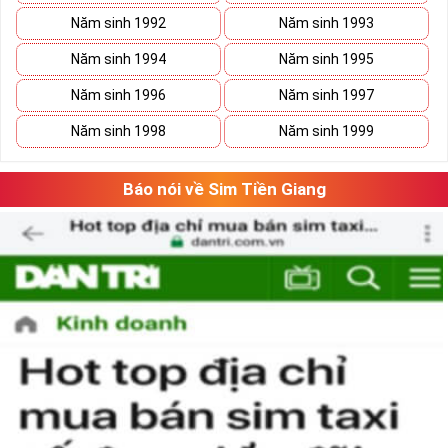
sim
VUA
, sim
VÀNG
tuyệt đẹp, với đẳng cấp đứng đầu. Vẻ đẹp mà
Năm sinh 1992
Năm sinh 1993
số 5 tạo nên là tổng hòa của ý nghĩa và hình thức, con số 5 gồm cả
những nét gãy và nét cong như cuộc sống có
Năm sinh 1994
Năm sinh 1995
lúc
thăng
lúc
trầm
nhưng họ sẽ tìm thấy con đường phát triển vững
Năm sinh 1996
Năm sinh 1997
bền của mình.
Năm sinh 1998
Năm sinh 1999
Báo nói về Sim Tiền Giang
Tại sao nên sở hữu sim ngũ quý 5?