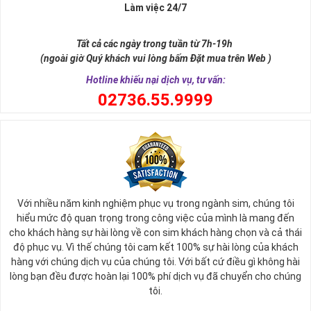
Làm việc 24/7
Sim ngũ quý 5 được giới nghiên cứu phong thủy xếp vào dòng
sim
SINH LỘC
, có nghĩa tự thân chiếc sim giúp tăng cường, sinh sôi
Tất cả các ngày trong tuần từ 7h-19h
tài lộc, may mắn cho chủ sở hữu. Thật vậy, số 5 đứng giữa dãy số
(ngoài giờ Quý khách vui lòng bấm Đặt mua trên Web )
tự nhiên, nó tượng trưng cho ngũ hành (
Kim – Mộc – Thủy – Hỏa –
Thổ
), đạo quân tử có (
Nhân - Nghĩa - Lễ - Trí – Tín
), trong cuộc sống
Hotline khiếu nại dịch vụ, tư vấn:
có ngũ phúc (
Phúc, Lộc, Thọ, Khang, Ninh
). Đó là 5 yếu tố cho cuộc
0
2736.55.9999
sống sự hòa hợp, yên ổn, an lành. Cũng bởi vậy, các chuyên gia
phong thủy khẳng định có được
sim số đẹp ngũ quý
55555 là có
được sự hòa hợp, thuận lợi, bình an trong cuộc sống, sự nghiệp để
nhanh chóng thành công, tiến tới những vị trí cao nhất.
Với nhiều năm kinh nghiệm phục vụ trong ngành sim, chúng tôi
hiểu mức độ quan trọng trong công việc của mình là mang đến
cho khách hàng sự hài lòng về con sim khách hàng chọn và cả thái
độ phục vụ. Vì thế chúng tôi cam kết 100% sự hài lòng của khách
hàng với chúng dịch vụ của chúng tôi. Với bất cứ điều gì không hài
lòng bạn đều được hoàn lại 100% phí dịch vụ đã chuyển cho chúng
tôi.