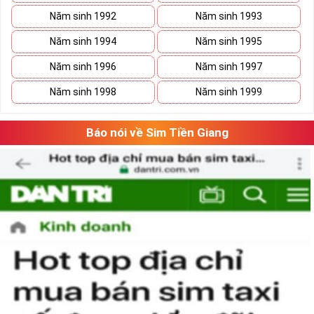
sim
VUA
, sim
VÀNG
tuyệt đẹp, với đẳng cấp đứng đầu. Vẻ đẹp mà
Năm sinh 1992
Năm sinh 1993
số 5 tạo nên là tổng hòa của ý nghĩa và hình thức, con số 5 gồm cả
những nét gãy và nét cong như cuộc sống có
Năm sinh 1994
Năm sinh 1995
lúc
thăng
lúc
trầm
nhưng họ sẽ tìm thấy con đường phát triển vững
Năm sinh 1996
Năm sinh 1997
bền của mình.
Năm sinh 1998
Năm sinh 1999
Báo nói về Sim Tiền Giang
Tại sao nên sở hữu sim ngũ quý 5?