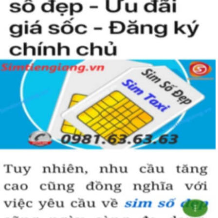
Sim ngũ quý 5
được nhiều người quan tâm vì con số 5 được
coi là số của Phúc, của Vàng, của Vua nên được nhiều người
yêu thích và chọn lựa.
Vì vậy
sim số đẹp
đuôi 55555
thể hiện được ước vọng về sự
hoà hợp, bình an, sinh sôi, làm việc gì cũng thuận lợi và tiến
đến vị trí cao nhất. Số 5 là con số của đời người, thể hiện sự
bình yên, hạnh phúc.
+ Khi nhìn vào số
sim ngũ quý 5
của bạn, người ta sẽ biết được bạn
là người cẩn thận, là người có địa vị và thành công trong cuộc
sống.
+ Khi sử dụng
sim số đẹp đuôi 55555
để kinh doanh, làm ăn sẽ tạo
dựng được niềm tin, sự tin tưởng với đối tác,…
+ Sử dụng
sim ngũ quý 5
cũng giúp bạn tự tin hơn trong cuộc
sống, với các mối quan hệ xã hội khác.
Những phân tích chuyên sâu về ý nghĩa của dòng
sim ngũ
quý 5
xét theo nhiều khía cạch, đã đủ trả lời cho câu hỏi “
Lý
do nên sở hữu sim ngũ quý 5 này
, Có thể khẳng định, đây là
dòng sim số đẹp được khuyên dùng cho giới làm ăn, kinh
doanh, dân công chức, văn phòng thậm chí là các doanh
nhân thành đạt.