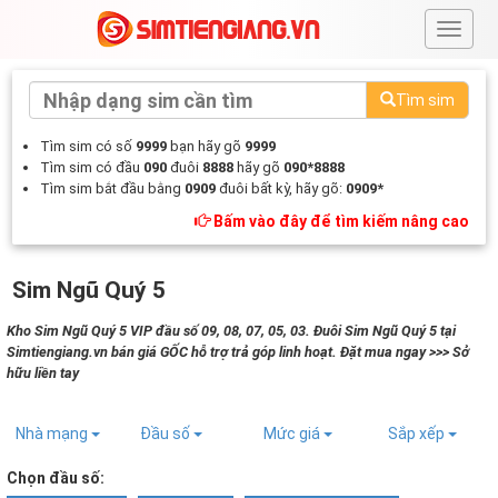
#
Tìm sim
Tìm sim có số
9999
bạn hãy gõ
9999
Tìm sim có đầu
090
đuôi
8888
hãy gõ
090*8888
Tìm sim bắt đầu bằng
0909
đuôi bất kỳ, hãy gõ:
0909*
Bấm vào đây để tìm kiếm nâng cao
Sim Ngũ Quý 5
Kho Sim Ngũ Quý 5 VIP đầu số 09, 08, 07, 05, 03. Đuôi Sim Ngũ Quý 5 tại
Simtiengiang.vn bán giá GỐC hỗ trợ trả góp linh hoạt. Đặt mua ngay >>> Sở
hữu liền tay
Nhà mạng
Đầu số
Mức giá
Sắp xếp
Chọn đầu số: