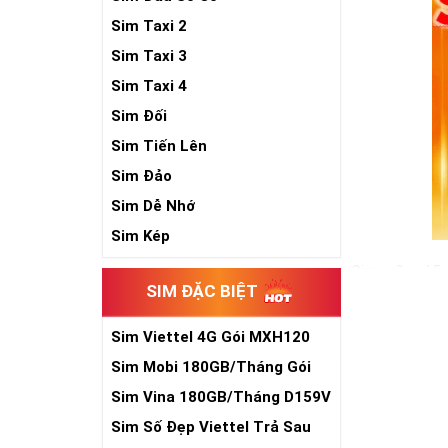
Sim Taxi 2
Sim Taxi 3
Sim Taxi 4
Sim Đối
Sim Tiến Lên
Sim Đảo
Sim Dễ Nhớ
Sim Kép
Sim ngũ quý 5 
SIM ĐẶC BIỆT
cho sự sinh sô
đồ hộ mệnh bê
Sim Viettel 4G Gói MXH120
Trong cuộc sống
Siêu Rẻ
vậy, nếu đang 
Sim Mobi 180GB/Tháng Gói
sẽ là một gợi ý
TK159
Sim Vina 180GB/Tháng D159V
Xem thêm bài v
Sim Số Đẹp Viettel Trả Sau