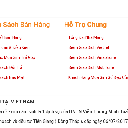
 cong như cuộc sống có lúc
thăng
lúc
trầm
nhưng họ sẽ tìm thấy con đư
mình.
h Sách Bán Hàng
Hỗ Trợ Chung
ết Bán Hàng
Tổng Đài Nhà Mạng
hoản & Điều Kiện
Điểm Giao Dịch Viettel
ục Mua Sim Trả Góp
Điểm Giao Dịch Vinaphone
Sách Đổi Trả
Điểm Giao Dịch Mobifone
Sách Bảo Mật
Khách Hàng Mua Sim Số Đẹp Của
N TẠI VIỆT NAM
 rẻ - sim năm sinh là 1 dịch vụ của
DNTN Viễn Thông Minh Tuấ
sao nên sở hữu sim ngũ quý 5?
hoạch và đầu tư Tiền Giang ( Đồng Tháp ), cấp ngày 06/07/2017
 quý 5
được nhiều người quan tâm vì con số 5 được coi là số của Phúc,
được nhiều người yêu thích và chọn lựa.