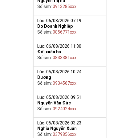
Nguyễn thị hà
Số sim:
0913285xxx
Lúc: 06/08/2026 07:19
Do Doanh Nghiệp
Số sim:
0856771xxx
Lúc: 06/08/2026 11:30
Đới xuân ba
nh sôi nhân
Số sim:
0833381xxx
át vọng của
Lúc: 05/08/2026 10:24
Dương
m của môn loài,
Số sim:
0934567xxx
 săn lùng của
ạo ấn tượng và
Lúc: 05/08/2026 09:51
 thoại và chắc
Nguyễn Văn Đức
Số sim:
0924024xxx
iệp, mở ra con
ệc.
Lúc: 05/08/2026 03:23
Nghĩa Nguyễn Xuân
 đẹp, với đẳng
Số sim:
0379856xxx
5 gồm cả những