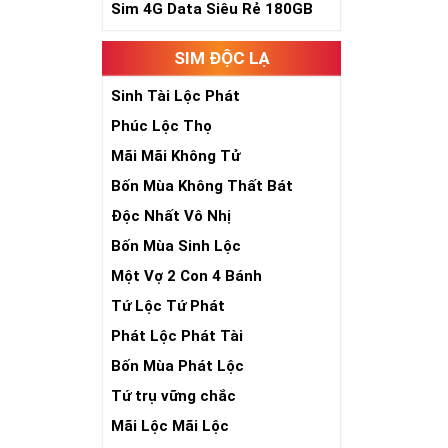
Sim Ngũ Quý 2-
Sim 4G Data Siêu Rẻ 180GB
Sim Ngũ Quý 3- 
SIM ĐỘC LẠ
Sim Ngũ Quý 4-
Sinh Tài Lộc Phát
Ý Nghĩa Si
Phúc Lộc Thọ
Sim ngũ quý 5 
Mãi Mãi Không Tử
sim giúp tăng 
Bốn Mùa Không Thất Bát
nhiên, nó tượn
- Lễ - Trí – Tín
)
Độc Nhất Vô Nhị
sống sự hòa hợ
Bốn Mùa Sinh Lộc
số đẹp ngũ quý
chóng thành côn
Một Vợ 2 Con 4 Bánh
Tứ Lộc Tứ Phát
Phát Lộc Phát Tài
Bốn Mùa Phát Lộc
Tứ trụ vững chắc
Mãi Lộc Mãi Lộc