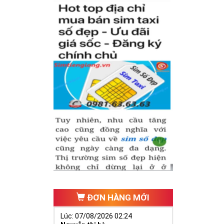
 tự thân chiếc
iữa dãy số tự
(
Nhân - Nghĩa
ếu tố cho cuộc
nh có được
sim
nghiệp để nhanh
ĐƠN HÀNG MỚI
Lúc: 07/08/2026 02:24