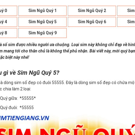
uý 0
Sim Ngũ Quý 1
Sim Ngũ Quý 2
Sim
uý 4
Sim Ngũ Quý 5
Sim Ngũ Quý 6
Sim
uý 8
Sim Ngũ Quý 9
là số sim được nhiều người ưa chuộng. Loại sim này không chỉ đẹp về hì
im mang tới cho thân chủ là không thể phủ nhận. Bài viết này, mời quý bạn
ặc biệt này nhé!
u gì về Sim Ngũ Quý 5?
là dòng sim số đẹp có đuôi 55555. Đây là dòng sim số đẹp có chứa một
c chia làm 2 loại:
 Quý giữa: *55555*
 Quý đuôi: *55555