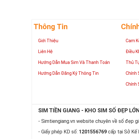
nét gãy và nét
vững bền của 
Thông Tin
Chín
Giới Thiệu
Cam K
Liên Hệ
Điều K
Hướng Dẫn Mua Sim Và Thanh Toán
Thủ T
Hướng Dẫn Đăng Ký Thông Tin
Chính 
Chính 
SIM TIỀN GIANG - KHO SIM SỐ ĐẸP LỚ
- Simtiengiang.vn website chuyên về số đẹp giá
Tại 
- Giấy phép KD số:
1201556769
cấp tại Sở Kế 
Sim ngũ
Vua nên 