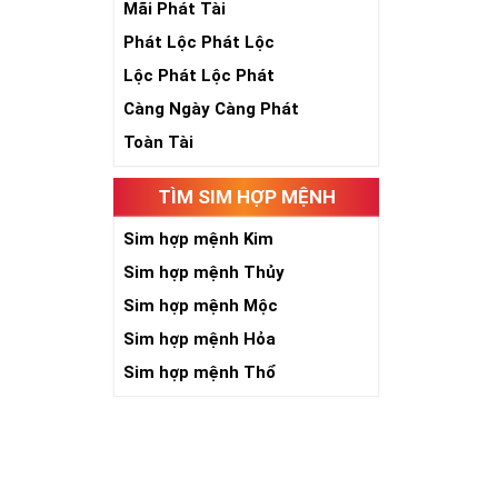
Mãi Phát Tài
Phát Lộc Phát Lộc
Lộc Phát Lộc Phát
Càng Ngày Càng Phát
Toàn Tài
TÌM SIM HỢP MỆNH
Số 5 là sinh, 
năm, phát triể
Sim hợp mệnh Kim
toàn nhân loại
Sim hợp mệnh Thủy
Khi năm số 5 đ
Sim hợp mệnh Mộc
kích thích quyề
người có “máu 
Sim hợp mệnh Hỏa
niềm tin với c
Sim hợp mệnh Thổ
chắn việc tạo 
Với người làm 
đường công dan
Giới chơi sim 
cấp đứng đầu. 