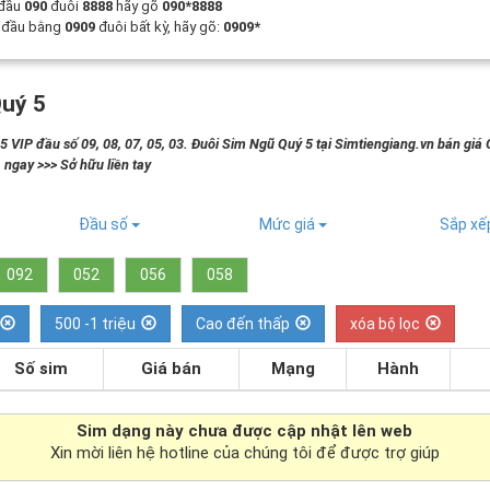
 đầu
090
đuôi
8888
hãy gõ
090*8888
t đầu bằng
0909
đuôi bất kỳ, hãy gõ:
0909*
uý 5
 VIP đầu số 09, 08, 07, 05, 03. Đuôi Sim Ngũ Quý 5 tại Simtiengiang.vn bán giá 
 ngay >>> Sở hữu liền tay
Đầu số
Mức giá
Sắp x
092
052
056
058
500 -1 triệu
Cao đến thấp
xóa bộ lọc
Số sim
Giá bán
Mạng
Hành
Sim dạng
này chưa được cập nhật lên web
Xin mời liên hệ hotline của chúng tôi để được trợ giúp