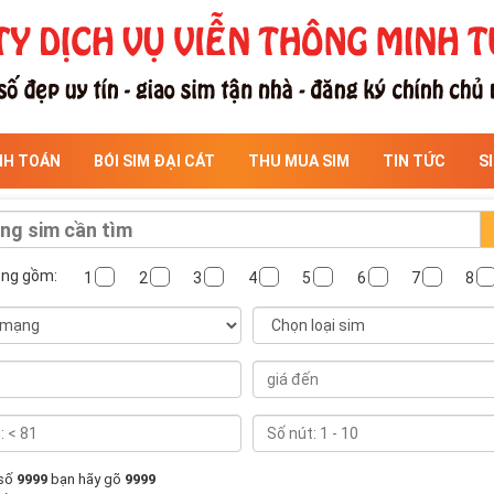
NH TOÁN
BÓI SIM ĐẠI CÁT
THU MUA SIM
TIN TỨC
S
ông gồm:
1
2
3
4
5
6
7
8
 số
9999
bạn hãy gõ
9999