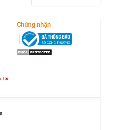
ờng phát triển
Chứng nhận
 Tôi
n.
 của Vàng, của