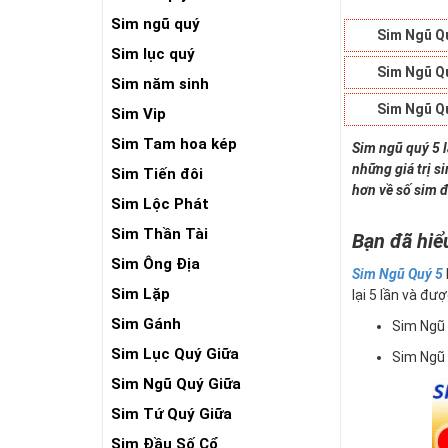
Sim ngũ quý
Sim Ngũ Q
Sim lục quý
Sim Ngũ Q
Sim năm sinh
Sim Ngũ Q
Sim Vip
Sim Tam hoa kép
Sim ngũ quý 5 
những giá trị s
Sim Tiến đôi
hơn về số sim đ
Sim Lộc Phát
Sim Thần Tài
Bạn đã hiể
Sim Ông Địa
Sim Ngũ Quý 5
Sim Lặp
lại 5 lần và đượ
Sim Gánh
Sim Ngũ
Sim Lục Quý Giữa
Sim Ngũ
Sim Ngũ Quý Giữa
Sim Tứ Quý Giữa
Sim Đầu Số Cổ