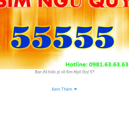
Bạn đã hiểu gì về Sim Ngũ Quý 5?
mang ý nghĩa nhân 5 của con số 5. Số 5 theo quan niệm xưa là con số si
i phát triển. Do đó nếu bạn sở hữu sim ngũ quý 5 đồng nghĩa với việc 
Xem Thêm
n mình.
, làm ăn sẽ được phát triển hơn, sinh tài, sinh lộc, sinh may mắn, sin
băn khoăn chưa biết chọn số sim đẹp nào làm số liên lạc hàng ngày thì
 không tồi cho bạn.
iết: