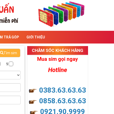
IM TRẢ GÓP
GIỚI THIỆU
CHĂM SÓC KHÁCH HÀNG
Tìm sim
Mua sim gọi ngay
9
Hotline
0383.63.63.63
0858.63.63.63
0921.90.9999