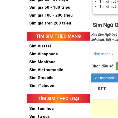
Tìm sim có
Tìm sim bắ
Sim giá 50 - 100 triệu
Sim giá 100 - 200 triệu
Sim giá trên 200 triệu
Sim Ngũ Q
Kho Sim Ngũ Quý 5
TÌM SIM THEO MẠNG
linh hoạt. Đặt mua
Sim Viettel
Sim Vinaphone
Nhà mạng
Sim Mobifone
Chọn đầu số:
Sim Vietnamobile
Sim Gmobile
vietnamobile
Sim iTelecom
STT
TÌM SIM THEO LOẠI
Sim tam hoa
Sim tứ quý