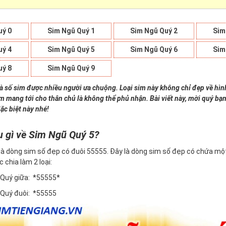
uý 0
Sim Ngũ Quý 1
Sim Ngũ Quý 2
Sim
uý 4
Sim Ngũ Quý 5
Sim Ngũ Quý 6
Sim
uý 8
Sim Ngũ Quý 9
là số sim được nhiều người ưa chuộng. Loại sim này không chỉ đẹp về hì
im mang tới cho thân chủ là không thể phủ nhận. Bài viết này, mời quý bạn
ặc biệt này nhé!
u gì về Sim Ngũ Quý 5?
là dòng sim số đẹp có đuôi 55555. Đây là dòng sim số đẹp có chứa một
c chia làm 2 loại:
 Quý giữa: *55555*
 Quý đuôi: *55555