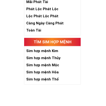
Mãi Phát Tài
Phát Lộc Phát Lộc
Lộc Phát Lộc Phát
Càng Ngày Càng Phát
Toàn Tài
TÌM SIM HỢP MỆNH
Số 5 là sinh, 
Sim hợp mệnh Kim
năm, phát triể
Sim hợp mệnh Thủy
toàn nhân loại
Sim hợp mệnh Mộc
Khi năm số 5 đ
Sim hợp mệnh Hỏa
kích thích quyề
người có “máu 
Sim hợp mệnh Thổ
niềm tin với c
chắn việc tạo 
Với người làm 
đường công dan