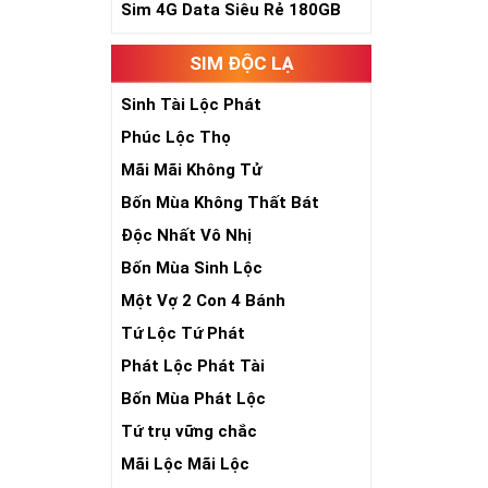
Sim 4G Data Siêu Rẻ 180GB
Sim Ngũ Quý 2-
SIM ĐỘC LẠ
Sim Ngũ Quý 3- 
Sim Ngũ Quý 4-
Sinh Tài Lộc Phát
Phúc Lộc Thọ
Ý Nghĩa Si
Mãi Mãi Không Tử
Sim ngũ quý 5 
Bốn Mùa Không Thất Bát
sim giúp tăng 
nhiên, nó tượn
Độc Nhất Vô Nhị
- Lễ - Trí – Tín
)
Bốn Mùa Sinh Lộc
sống sự hòa hợ
Một Vợ 2 Con 4 Bánh
số đẹp ngũ quý
chóng thành côn
Tứ Lộc Tứ Phát
Phát Lộc Phát Tài
Bốn Mùa Phát Lộc
Tứ trụ vững chắc
Mãi Lộc Mãi Lộc