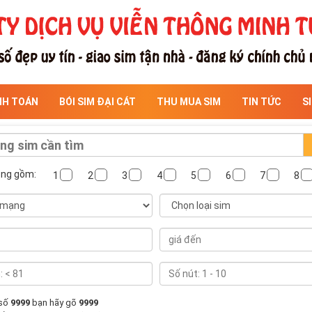
NH TOÁN
BÓI SIM ĐẠI CÁT
THU MUA SIM
TIN TỨC
S
ông gồm:
1
2
3
4
5
6
7
8
 số
9999
bạn hãy gõ
9999