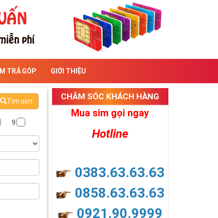
IM TRẢ GÓP
GIỚI THIỆU
CHĂM SÓC KHÁCH HÀNG
Tìm sim
Mua sim gọi ngay
9
Hotline
0383.63.63.63
0858.63.63.63
0921.90.9999