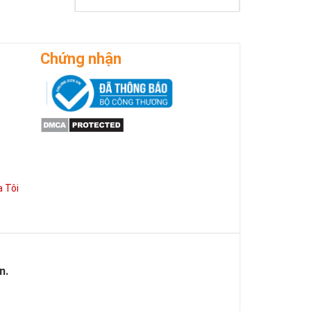
 đẹp, với đẳng
5 gồm cả những
ờng phát triển
Chứng nhận
 Tôi
n.