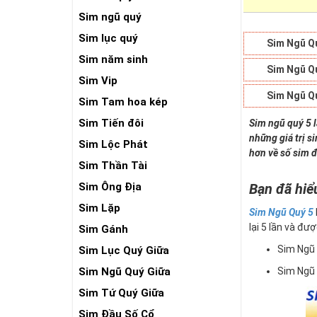
Sim ngũ quý
Sim lục quý
Sim Ngũ Q
Sim năm sinh
Sim Ngũ Q
Sim Vip
Sim Ngũ Q
Sim Tam hoa kép
Sim Tiến đôi
Sim ngũ quý 5 
những giá trị s
Sim Lộc Phát
hơn về số sim đ
Sim Thần Tài
Sim Ông Địa
Bạn đã hiể
Sim Lặp
Sim Ngũ Quý 5
lại 5 lần và đượ
Sim Gánh
Sim Ngũ
Sim Lục Quý Giữa
Sim Ngũ Quý Giữa
Sim Ngũ
Sim Tứ Quý Giữa
Sim Đầu Số Cổ