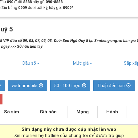
 đầu
090
đuôi
8888
hãy gõ
090*8888
t đầu bằng
0909
đuôi bất kỳ, hãy gõ:
0909*
uý 5
 VIP đầu số 09, 08, 07, 05, 03. Đuôi Sim Ngũ Quý 5 tại Simtiengiang.vn bán giá 
 ngay >>> Sở hữu liền tay
Đầu số
Mức giá
Sắp x
vietnamobile
50 - 100 triệu
Thấp đến cao
Số sim
Giá bán
Mạng
Hành
Sim dạng
này chưa được cập nhật lên web
Xin mời liên hệ hotline của chúng tôi để được trợ giúp