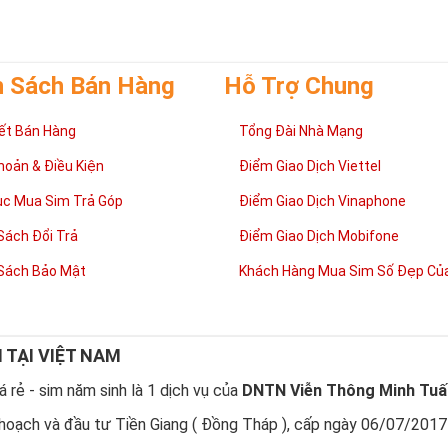
số đẹp gọi sim ngũ quý 5còn được gọi là dòng sim
VUA
, sim
VÀNG
tuyệt
Vẻ đẹp mà số 5 tạo nên là tổng hòa của ý nghĩa và hình thức, con số 
 cong như cuộc sống có lúc
thăng
lúc
trầm
nhưng họ sẽ tìm thấy con đư
mình.
h Sách Bán Hàng
Hỗ Trợ Chung
ết Bán Hàng
Tổng Đài Nhà Mạng
hoản & Điều Kiện
Điểm Giao Dịch Viettel
ục Mua Sim Trả Góp
Điểm Giao Dịch Vinaphone
Sách Đổi Trả
Điểm Giao Dịch Mobifone
Sách Bảo Mật
Khách Hàng Mua Sim Số Đẹp Của
N TẠI VIỆT NAM
 rẻ - sim năm sinh là 1 dịch vụ của
DNTN Viễn Thông Minh Tuấ
sao nên sở hữu sim ngũ quý 5?
hoạch và đầu tư Tiền Giang ( Đồng Tháp ), cấp ngày 06/07/2017