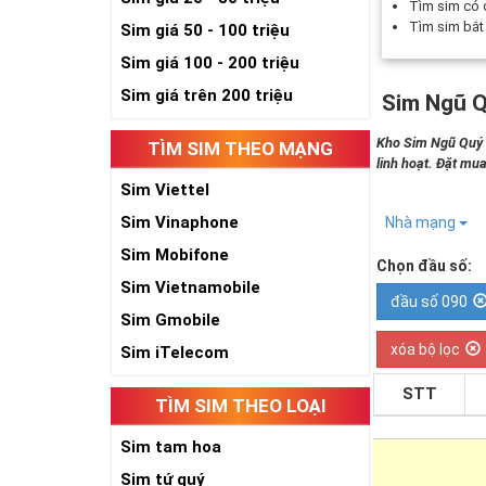
Tìm sim có
Tìm sim bắ
Sim giá 50 - 100 triệu
Sim giá 100 - 200 triệu
Sim giá trên 200 triệu
Sim Ngũ Q
Kho Sim Ngũ Quý 5
TÌM SIM THEO MẠNG
linh hoạt. Đặt mua
Sim Viettel
Sim Vinaphone
Nhà mạng
Sim Mobifone
Chọn đầu số:
Sim Vietnamobile
đầu số 090
Sim Gmobile
xóa bộ lọc
Sim iTelecom
STT
TÌM SIM THEO LOẠI
Sim tam hoa
Sim tứ quý