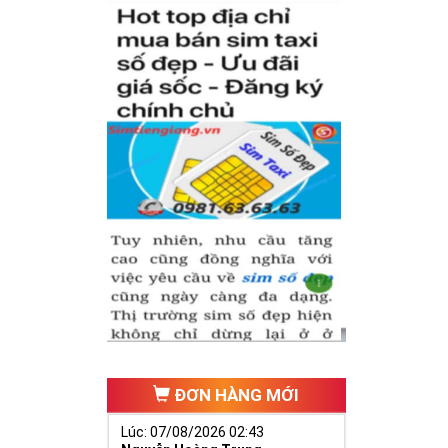
 tự thân chiếc
iữa dãy số tự
(
Nhân - Nghĩa
ếu tố cho cuộc
nh có được
sim
nghiệp để nhanh
ĐƠN HÀNG MỚI
Lúc: 07/08/2026 02:43