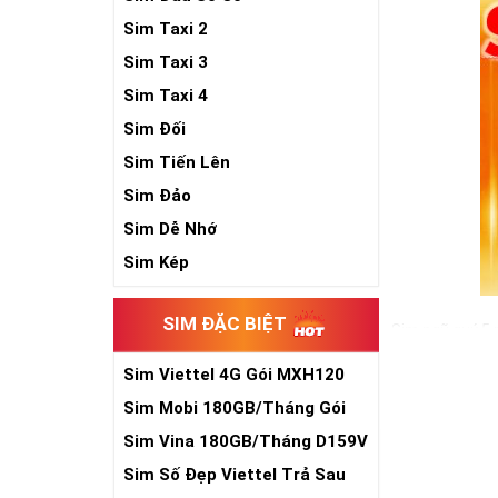
Sim Taxi 2
Sim Taxi 3
Sim Taxi 4
Sim Đối
Sim Tiến Lên
Sim Đảo
Sim Dễ Nhớ
Sim Kép
SIM ĐẶC BIỆT
Sim ngũ quý 5 
cho sự sinh sô
Sim Viettel 4G Gói MXH120
đồ hộ mệnh bê
Siêu Rẻ
Sim Mobi 180GB/Tháng Gói
Trong cuộc sống
TK159
vậy, nếu đang 
Sim Vina 180GB/Tháng D159V
sẽ là một gợi ý
Sim Số Đẹp Viettel Trả Sau
Xem thêm bài v