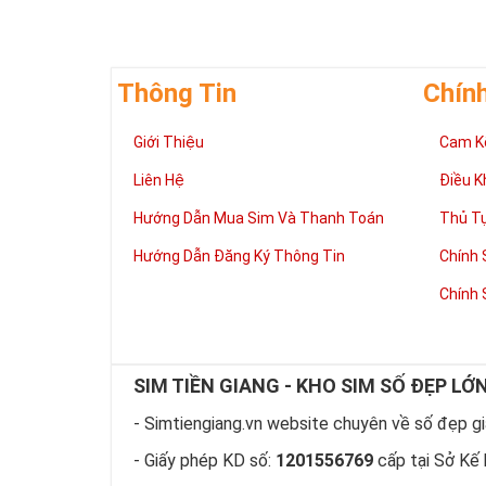
Giới chơi sim 
cấp đứng đầu. 
nét gãy và nét
vững bền của 
Thông Tin
Chín
Giới Thiệu
Cam K
Liên Hệ
Điều K
Hướng Dẫn Mua Sim Và Thanh Toán
Thủ T
Hướng Dẫn Đăng Ký Thông Tin
Chính 
Chính 
SIM TIỀN GIANG - KHO SIM SỐ ĐẸP LỚ
- Simtiengiang.vn website chuyên về số đẹp giá
Tại 
- Giấy phép KD số:
1201556769
cấp tại Sở Kế 