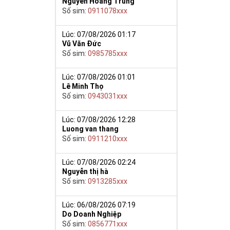
Nguyễn Hoàng Trung
Số sim:
0911078xxx
Lúc: 07/08/2026 01:17
Vũ Văn Đức
Số sim:
0985785xxx
Lúc: 07/08/2026 01:01
Lê Minh Thọ
Số sim:
0943031xxx
nh sôi nhân
Lúc: 07/08/2026 12:28
át vọng của
Luong van thang
Số sim:
0911210xxx
m của môn loài,
 săn lùng của
Lúc: 07/08/2026 02:24
ạo ấn tượng và
Nguyễn thị hà
 thoại và chắc
Số sim:
0913285xxx
Lúc: 06/08/2026 07:19
iệp, mở ra con
Do Doanh Nghiệp
ệc.
Số sim:
0856771xxx