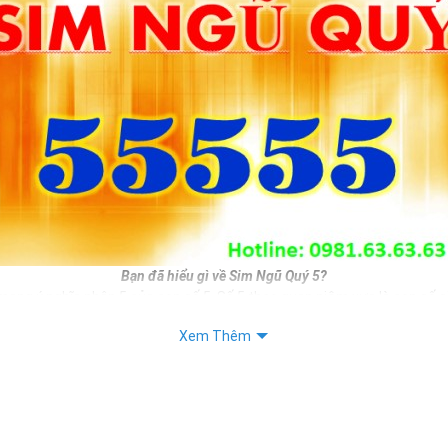
Bạn đã hiểu gì về Sim Ngũ Quý 5?
mang ý nghĩa nhân 5 của con số 5. Số 5 theo quan niệm xưa là con số si
i phát triển. Do đó nếu bạn sở hữu sim ngũ quý 5 đồng nghĩa với việc 
Xem Thêm
n mình.
, làm ăn sẽ được phát triển hơn, sinh tài, sinh lộc, sinh may mắn, sin
băn khoăn chưa biết chọn số sim đẹp nào làm số liên lạc hàng ngày thì
 không tồi cho bạn.
iết: