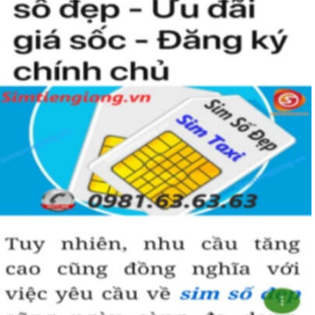
Sim ngũ quý 5
được nhiều người quan tâm vì con số 5 được
coi là số của Phúc, của Vàng, của Vua nên được nhiều người
yêu thích và chọn lựa.
Vì vậy
sim số đẹp
đuôi 55555
thể hiện được ước vọng về sự
hoà hợp, bình an, sinh sôi, làm việc gì cũng thuận lợi và tiến
đến vị trí cao nhất. Số 5 là con số của đời người, thể hiện sự
bình yên, hạnh phúc.
+ Khi nhìn vào số
sim ngũ quý 5
của bạn, người ta sẽ biết được bạn
là người cẩn thận, là người có địa vị và thành công trong cuộc
sống.
+ Khi sử dụng
sim số đẹp đuôi 55555
để kinh doanh, làm ăn sẽ tạo
dựng được niềm tin, sự tin tưởng với đối tác,…
+ Sử dụng
sim ngũ quý 5
cũng giúp bạn tự tin hơn trong cuộc
sống, với các mối quan hệ xã hội khác.
Những phân tích chuyên sâu về ý nghĩa của dòng
sim ngũ
quý 5
xét theo nhiều khía cạch, đã đủ trả lời cho câu hỏi “
Lý
do nên sở hữu sim ngũ quý 5 này
, Có thể khẳng định, đây là
dòng sim số đẹp được khuyên dùng cho giới làm ăn, kinh
doanh, dân công chức, văn phòng thậm chí là các doanh
nhân thành đạt.