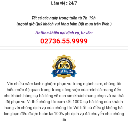
Làm việc 24/7
Sim ngũ quý 5 được giới nghiên cứu phong thủy xếp vào dòng
sim
SINH LỘC
, có nghĩa tự thân chiếc sim giúp tăng cường, sinh sôi
Tất cả các ngày trong tuần từ 7h-19h
tài lộc, may mắn cho chủ sở hữu. Thật vậy, số 5 đứng giữa dãy số
(ngoài giờ Quý khách vui lòng bấm Đặt mua trên Web )
tự nhiên, nó tượng trưng cho ngũ hành (
Kim – Mộc – Thủy – Hỏa –
Thổ
), đạo quân tử có (
Nhân - Nghĩa - Lễ - Trí – Tín
), trong cuộc sống
Hotline khiếu nại dịch vụ, tư vấn:
có ngũ phúc (
Phúc, Lộc, Thọ, Khang, Ninh
). Đó là 5 yếu tố cho cuộc
0
2736.55.9999
sống sự hòa hợp, yên ổn, an lành. Cũng bởi vậy, các chuyên gia
phong thủy khẳng định có được
sim số đẹp ngũ quý
55555 là có
được sự hòa hợp, thuận lợi, bình an trong cuộc sống, sự nghiệp để
nhanh chóng thành công, tiến tới những vị trí cao nhất.
Với nhiều năm kinh nghiệm phục vụ trong ngành sim, chúng tôi
hiểu mức độ quan trọng trong công việc của mình là mang đến
cho khách hàng sự hài lòng về con sim khách hàng chọn và cả thái
độ phục vụ. Vì thế chúng tôi cam kết 100% sự hài lòng của khách
hàng với chúng dịch vụ của chúng tôi. Với bất cứ điều gì không hài
lòng bạn đều được hoàn lại 100% phí dịch vụ đã chuyển cho chúng
tôi.