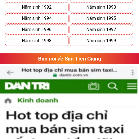
sim
VUA
, sim
VÀNG
tuyệt đẹp, với đẳng cấp đứng đầu. Vẻ đẹp mà
Năm sinh 1992
Năm sinh 1993
số 5 tạo nên là tổng hòa của ý nghĩa và hình thức, con số 5 gồm cả
những nét gãy và nét cong như cuộc sống có
Năm sinh 1994
Năm sinh 1995
lúc
thăng
lúc
trầm
nhưng họ sẽ tìm thấy con đường phát triển vững
Năm sinh 1996
Năm sinh 1997
bền của mình.
Năm sinh 1998
Năm sinh 1999
Báo nói về Sim Tiền Giang
Tại sao nên sở hữu sim ngũ quý 5?