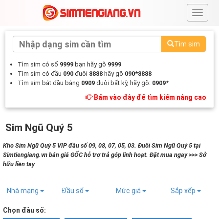
#
Tìm sim
Tìm sim có số
9999
bạn hãy gõ
9999
Tìm sim có đầu
090
đuôi
8888
hãy gõ
090*8888
Tìm sim bắt đầu bằng
0909
đuôi bất kỳ, hãy gõ:
0909*
Bấm vào đây để tìm kiếm nâng cao
Sim Ngũ Quý 5
Kho Sim Ngũ Quý 5 VIP đầu số 09, 08, 07, 05, 03. Đuôi Sim Ngũ Quý 5 tại
Simtiengiang.vn bán giá GỐC hỗ trợ trả góp linh hoạt. Đặt mua ngay >>> Sở
hữu liền tay
Nhà mạng
Đầu số
Mức giá
Sắp xếp
Chọn đầu số: