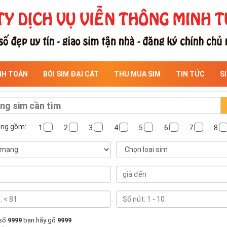
NH TOÁN
BÓI SIM ĐẠI CÁT
THU MUA SIM
TIN TỨC
S
ông gồm:
1
2
3
4
5
6
7
8
 số
9999
bạn hãy gõ
9999