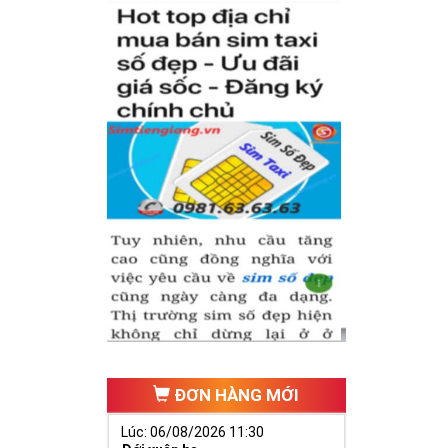
 tự thân chiếc
iữa dãy số tự
(
Nhân - Nghĩa
ếu tố cho cuộc
nh có được
sim
nghiệp để nhanh
ĐƠN HÀNG MỚI
Lúc: 06/08/2026 11:30