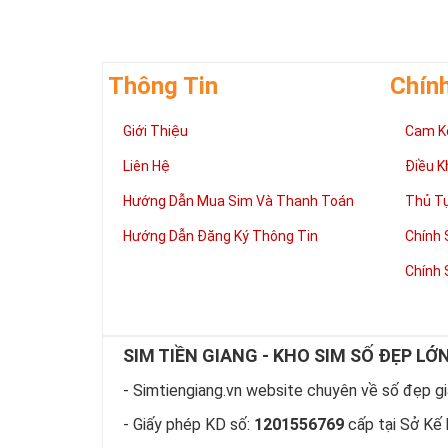
nét gãy và nét
vững bền của 
Thông Tin
Chín
Giới Thiệu
Cam K
Liên Hệ
Điều K
Hướng Dẫn Mua Sim Và Thanh Toán
Thủ T
Hướng Dẫn Đăng Ký Thông Tin
Chính 
Chính 
SIM TIỀN GIANG - KHO SIM SỐ ĐẸP LỚ
Tại 
- Simtiengiang.vn website chuyên về số đẹp giá
Sim ngũ
- Giấy phép KD số:
1201556769
cấp tại Sở Kế 
Vua nên 