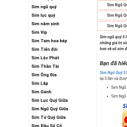
Sim Ngũ Q
Sim ngũ quý
Sim lục quý
Sim Ngũ Q
Sim năm sinh
Sim Ngũ Q
Sim Vip
Sim ngũ quý 5 
Sim Tam hoa kép
những giá trị s
hơn về số sim đ
Sim Tiến đôi
Sim Lộc Phát
Bạn đã hiể
Sim Thần Tài
Sim Ngũ Quý 5
Sim Ông Địa
lại 5 lần và đượ
Sim Lặp
Sim Ngũ
Sim Gánh
Sim Ngũ
Sim Lục Quý Giữa
Sim Ngũ Quý Giữa
Sim Tứ Quý Giữa
Sim Đầu Số Cổ