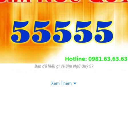
Bạn đã hiểu gì về Sim Ngũ Quý 5?
mang ý nghĩa nhân 5 của con số 5. Số 5 theo quan niệm xưa là con số si
i phát triển. Do đó nếu bạn sở hữu sim ngũ quý 5 đồng nghĩa với việc 
Xem Thêm
n mình.
, làm ăn sẽ được phát triển hơn, sinh tài, sinh lộc, sinh may mắn, sin
băn khoăn chưa biết chọn số sim đẹp nào làm số liên lạc hàng ngày thì
 không tồi cho bạn.
iết:
 Sim Số Đẹp Mang Lại Bình An, May Mắn Cho Chủ Sỡ Hữu.