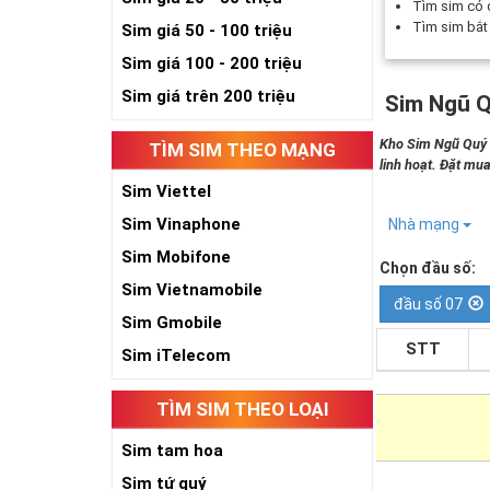
Tìm sim có
Tìm sim bắ
Sim giá 50 - 100 triệu
Sim giá 100 - 200 triệu
Sim giá trên 200 triệu
Sim Ngũ Q
Kho Sim Ngũ Quý 5
TÌM SIM THEO MẠNG
linh hoạt. Đặt mua
Sim Viettel
Sim Vinaphone
Nhà mạng
Sim Mobifone
Chọn đầu số:
Sim Vietnamobile
đầu số 07
Sim Gmobile
STT
Sim iTelecom
TÌM SIM THEO LOẠI
Sim tam hoa
Sim tứ quý