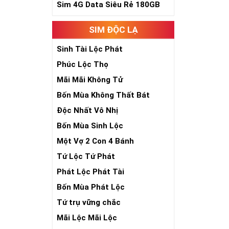
Sim 4G Data Siêu Rẻ 180GB
Sim Ngũ Quý 3- 
Sim Ngũ Quý 4-
SIM ĐỘC LẠ
Ý Nghĩa Si
Sinh Tài Lộc Phát
Phúc Lộc Thọ
Sim ngũ quý 5 
sim giúp tăng 
Mãi Mãi Không Tử
nhiên, nó tượn
Bốn Mùa Không Thất Bát
- Lễ - Trí – Tín
)
sống sự hòa hợ
Độc Nhất Vô Nhị
số đẹp ngũ quý
Bốn Mùa Sinh Lộc
chóng thành côn
Một Vợ 2 Con 4 Bánh
Tứ Lộc Tứ Phát
Phát Lộc Phát Tài
Bốn Mùa Phát Lộc
Tứ trụ vững chắc
Mãi Lộc Mãi Lộc