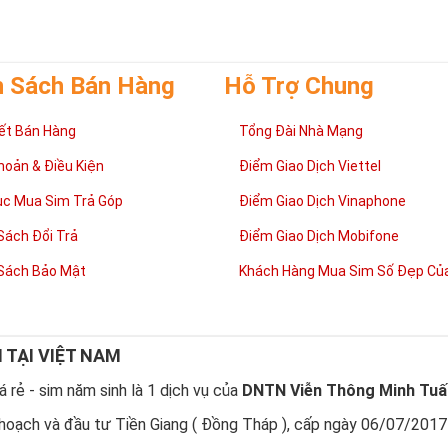
 cong như cuộc sống có lúc
thăng
lúc
trầm
nhưng họ sẽ tìm thấy con đư
mình.
h Sách Bán Hàng
Hỗ Trợ Chung
ết Bán Hàng
Tổng Đài Nhà Mạng
hoản & Điều Kiện
Điểm Giao Dịch Viettel
ục Mua Sim Trả Góp
Điểm Giao Dịch Vinaphone
Sách Đổi Trả
Điểm Giao Dịch Mobifone
Sách Bảo Mật
Khách Hàng Mua Sim Số Đẹp Của
N TẠI VIỆT NAM
sao nên sở hữu sim ngũ quý 5?
 rẻ - sim năm sinh là 1 dịch vụ của
DNTN Viễn Thông Minh Tuấ
 quý 5
được nhiều người quan tâm vì con số 5 được coi là số của Phúc,
hoạch và đầu tư Tiền Giang ( Đồng Tháp ), cấp ngày 06/07/2017
được nhiều người yêu thích và chọn lựa.