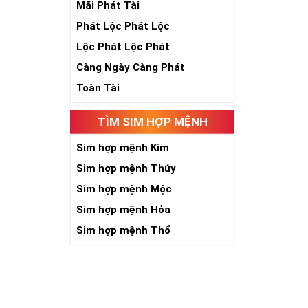
Mãi Phát Tài
Phát Lộc Phát Lộc
Lộc Phát Lộc Phát
Càng Ngày Càng Phát
Toàn Tài
Số 5 là sinh, 
TÌM SIM HỢP MỆNH
năm, phát triể
toàn nhân loại
Sim hợp mệnh Kim
Khi năm số 5 đ
Sim hợp mệnh Thủy
kích thích quyề
Sim hợp mệnh Mộc
người có “máu 
Sim hợp mệnh Hỏa
niềm tin với c
chắn việc tạo 
Sim hợp mệnh Thổ
Với người làm 
đường công dan
Giới chơi sim 
cấp đứng đầu. 