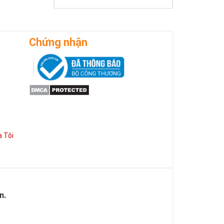
ờng phát triển
Chứng nhận
 Tôi
n.
 của Vàng, của