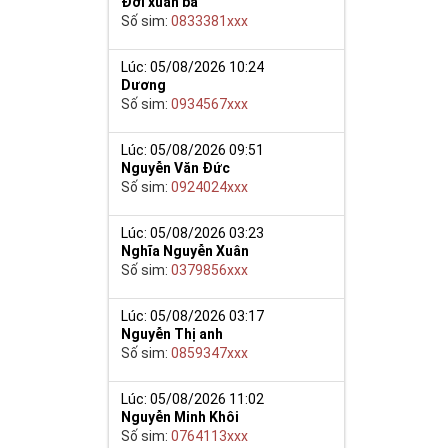
Đới xuân ba
Số sim:
0833381xxx
Lúc: 05/08/2026 10:24
Dương
Số sim:
0934567xxx
Lúc: 05/08/2026 09:51
Nguyễn Văn Đức
nh sôi nhân
Số sim:
0924024xxx
át vọng của
Lúc: 05/08/2026 03:23
m của môn loài,
Nghĩa Nguyễn Xuân
 săn lùng của
Số sim:
0379856xxx
ạo ấn tượng và
 thoại và chắc
Lúc: 05/08/2026 03:17
Nguyễn Thị anh
Số sim:
0859347xxx
iệp, mở ra con
ệc.
Lúc: 05/08/2026 11:02
 đẹp, với đẳng
Nguyễn Minh Khôi
5 gồm cả những
Số sim:
0764113xxx