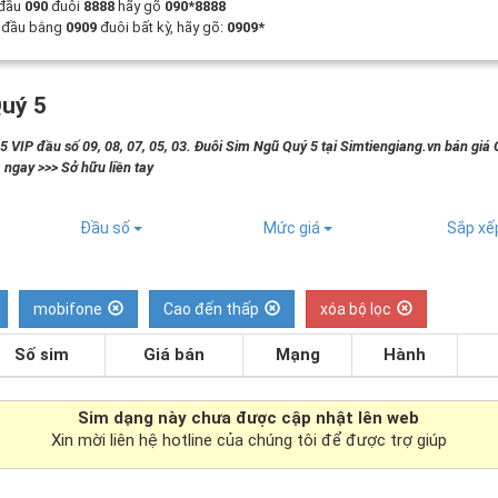
 đầu
090
đuôi
8888
hãy gõ
090*8888
t đầu bằng
0909
đuôi bất kỳ, hãy gõ:
0909*
uý 5
 VIP đầu số 09, 08, 07, 05, 03. Đuôi Sim Ngũ Quý 5 tại Simtiengiang.vn bán giá 
 ngay >>> Sở hữu liền tay
Đầu số
Mức giá
Sắp x
mobifone
Cao đến thấp
xóa bộ lọc
Số sim
Giá bán
Mạng
Hành
Sim dạng
này chưa được cập nhật lên web
Xin mời liên hệ hotline của chúng tôi để được trợ giúp