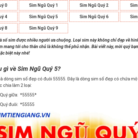
uý 0
Sim Ngũ Quý 1
Sim Ngũ Quý 2
Sim
uý 4
Sim Ngũ Quý 5
Sim Ngũ Quý 6
Sim
uý 8
Sim Ngũ Quý 9
là số sim được nhiều người ưa chuộng. Loại sim này không chỉ đẹp về hì
im mang tới cho thân chủ là không thể phủ nhận. Bài viết này, mời quý bạn
ặc biệt này nhé!
u gì về Sim Ngũ Quý 5?
là dòng sim số đẹp có đuôi 55555. Đây là dòng sim số đẹp có chứa một
c chia làm 2 loại:
 Quý giữa: *55555*
 Quý đuôi: *55555