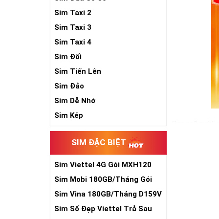
Sim Taxi 2
Sim Taxi 3
Sim Taxi 4
Sim Đối
Sim Tiến Lên
Sim Đảo
Sim Dễ Nhớ
Sim Kép
Sim ngũ quý 5 
cho sự sinh sô
SIM ĐẶC BIỆT
đồ hộ mệnh bê
Trong cuộc sống
Sim Viettel 4G Gói MXH120
vậy, nếu đang 
Siêu Rẻ
Sim Mobi 180GB/Tháng Gói
sẽ là một gợi ý
TK159
Sim Vina 180GB/Tháng D159V
Xem thêm bài v
Sim Số Đẹp Viettel Trả Sau
Sim Ngũ Quý 2-