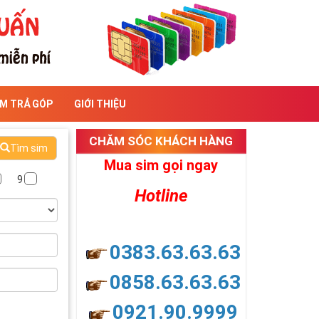
IM TRẢ GÓP
GIỚI THIỆU
CHĂM SÓC KHÁCH HÀNG
Tìm sim
Mua sim gọi ngay
9
Hotline
0383.63.63.63
0858.63.63.63
0921.90.9999