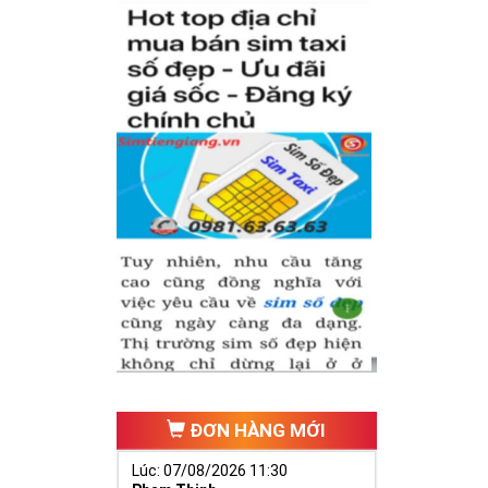
 tự thân chiếc
iữa dãy số tự
(
Nhân - Nghĩa
ếu tố cho cuộc
nh có được
sim
nghiệp để nhanh
ĐƠN HÀNG MỚI
Lúc: 07/08/2026 11:30