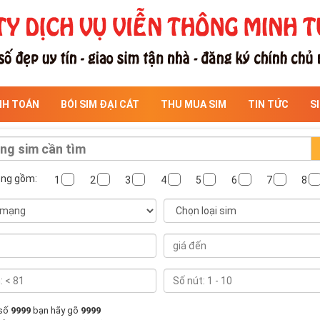
NH TOÁN
BÓI SIM ĐẠI CÁT
THU MUA SIM
TIN TỨC
S
ông gồm:
1
2
3
4
5
6
7
8
 số
9999
bạn hãy gõ
9999