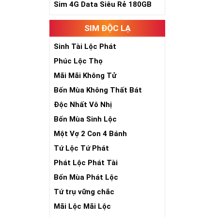
Sim 4G Data Siêu Rẻ 180GB
Sim Ngũ Quý 3- 
Sim Ngũ Quý 4-
SIM ĐỘC LẠ
Ý Nghĩa Si
Sinh Tài Lộc Phát
Phúc Lộc Thọ
Sim ngũ quý 5 
sim giúp tăng 
Mãi Mãi Không Tử
nhiên, nó tượn
Bốn Mùa Không Thất Bát
- Lễ - Trí – Tín
)
sống sự hòa hợ
Độc Nhất Vô Nhị
số đẹp ngũ quý
Bốn Mùa Sinh Lộc
chóng thành côn
Một Vợ 2 Con 4 Bánh
Tứ Lộc Tứ Phát
Phát Lộc Phát Tài
Bốn Mùa Phát Lộc
Tứ trụ vững chắc
Mãi Lộc Mãi Lộc