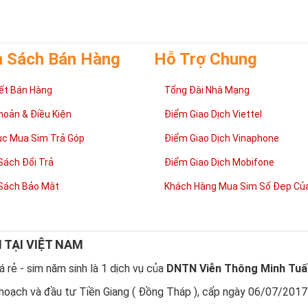
 cong như cuộc sống có lúc
thăng
lúc
trầm
nhưng họ sẽ tìm thấy con đư
mình.
h Sách Bán Hàng
Hỗ Trợ Chung
ết Bán Hàng
Tổng Đài Nhà Mạng
hoản & Điều Kiện
Điểm Giao Dịch Viettel
ục Mua Sim Trả Góp
Điểm Giao Dịch Vinaphone
Sách Đổi Trả
Điểm Giao Dịch Mobifone
Sách Bảo Mật
Khách Hàng Mua Sim Số Đẹp Của
N TẠI VIỆT NAM
sao nên sở hữu sim ngũ quý 5?
 rẻ - sim năm sinh là 1 dịch vụ của
DNTN Viễn Thông Minh Tuấ
 quý 5
được nhiều người quan tâm vì con số 5 được coi là số của Phúc,
hoạch và đầu tư Tiền Giang ( Đồng Tháp ), cấp ngày 06/07/2017
được nhiều người yêu thích và chọn lựa.