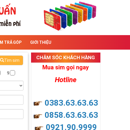
IM TRẢ GÓP
GIỚI THIỆU
CHĂM SÓC KHÁCH HÀNG
Tìm sim
Mua sim gọi ngay
9
Hotline
0383.63.63.63
0858.63.63.63
0921.90.9999