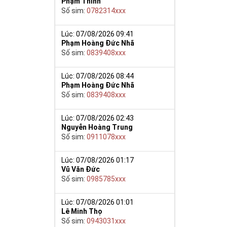
Phạm Thinh
Số sim:
0782314xxx
Lúc: 07/08/2026 09:41
Phạm Hoàng Đức Nhã
Số sim:
0839408xxx
Lúc: 07/08/2026 08:44
Phạm Hoàng Đức Nhã
nh sôi nhân
Số sim:
0839408xxx
át vọng của
Lúc: 07/08/2026 02:43
m của môn loài,
Nguyễn Hoàng Trung
 săn lùng của
Số sim:
0911078xxx
ạo ấn tượng và
 thoại và chắc
Lúc: 07/08/2026 01:17
Vũ Văn Đức
Số sim:
0985785xxx
iệp, mở ra con
ệc.
Lúc: 07/08/2026 01:01
 đẹp, với đẳng
Lê Minh Thọ
5 gồm cả những
Số sim:
0943031xxx