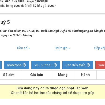
 đầu
090
đuôi
8888
hãy gõ
090*8888
t đầu bằng
0909
đuôi bất kỳ, hãy gõ:
0909*
uý 5
 VIP đầu số 09, 08, 07, 05, 03. Đuôi Sim Ngũ Quý 5 tại Simtiengiang.vn bán giá 
 ngay >>> Sở hữu liền tay
Đầu số
Mức giá
Sắp x
mobifone
20 - 50 triệu
Cao đến thấp
xóa 
Số sim
Giá bán
Mạng
Hành
Sim dạng
này chưa được cập nhật lên web
Xin mời liên hệ hotline của chúng tôi để được trợ giúp