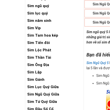
Sim Ngũ Q
Sim ngũ quý
Sim lục quý
Sim Ngũ Q
Sim năm sinh
Sim Ngũ Q
Sim Vip
Sim ngũ quý 5 
Sim Tam hoa kép
những giá trị s
hơn về số sim đ
Sim Tiến đôi
Sim Lộc Phát
Bạn đã hiể
Sim Thần Tài
Sim Ngũ Quý 5
Sim Ông Địa
lại 5 lần và đượ
Sim Lặp
Sim Ngũ
Sim Gánh
Sim Ngũ
Sim Lục Quý Giữa
Sim Ngũ Quý Giữa
Sim Tứ Quý Giữa
Sim Đầu Số Cổ