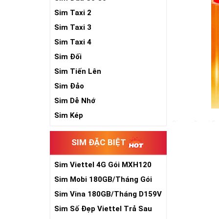
Sim Taxi 2
Sim Taxi 3
Sim Taxi 4
Sim Đối
Sim Tiến Lên
Sim Đảo
Sim Dễ Nhớ
Sim Kép
Sim ngũ quý 5 
cho sự sinh sô
SIM ĐẶC BIỆT
đồ hộ mệnh bê
Trong cuộc sống
Sim Viettel 4G Gói MXH120
vậy, nếu đang 
Siêu Rẻ
Sim Mobi 180GB/Tháng Gói
sẽ là một gợi ý
TK159
Sim Vina 180GB/Tháng D159V
Xem thêm bài v
Sim Số Đẹp Viettel Trả Sau
Sim Ngũ Quý 2-