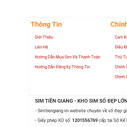
nét gãy và nét
vững bền của 
Thông Tin
Chín
Giới Thiệu
Cam K
Liên Hệ
Điều K
Hướng Dẫn Mua Sim Và Thanh Toán
Thủ T
Hướng Dẫn Đăng Ký Thông Tin
Chính 
Chính 
SIM TIỀN GIANG - KHO SIM SỐ ĐẸP LỚ
Tại 
- Simtiengiang.vn website chuyên về số đẹp giá
Sim ngũ
- Giấy phép KD số:
1201556769
cấp tại Sở Kế 
Vua nên 