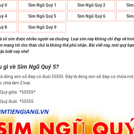
uý 0
Sim Ngũ Quý 1
Sim Ngũ Quý 2
Sim
uý 4
Sim Ngũ Quý 5
Sim Ngũ Quý 6
Sim
uý 8
Sim Ngũ Quý 9
là số sim được nhiều người ưa chuộng. Loại sim này không chỉ đẹp về hì
im mang tới cho thân chủ là không thể phủ nhận. Bài viết này, mời quý bạn
ặc biệt này nhé!
u gì về Sim Ngũ Quý 5?
là dòng sim số đẹp có đuôi 55555. Đây là dòng sim số đẹp có chứa một
c chia làm 2 loại:
 Quý giữa: *55555*
 Quý đuôi: *55555