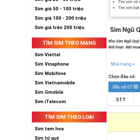
Tìm sim có
Tìm sim bắ
Sim giá 50 - 100 triệu
Sim giá 100 - 200 triệu
Sim giá trên 200 triệu
Sim Ngũ Q
Kho Sim Ngũ Quý 5
TÌM SIM THEO MẠNG
linh hoạt. Đặt mua
Sim Viettel
Sim Vinaphone
Nhà mạng
Sim Mobifone
Chọn đầu số:
Sim Vietnamobile
đầu số 07
Sim Gmobile
STT
Sim iTelecom
TÌM SIM THEO LOẠI
Sim tam hoa
Sim tứ quý