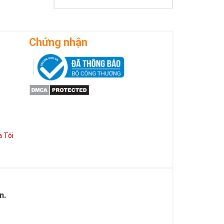
ờng phát triển
Chứng nhận
 Tôi
n.
 của Vàng, của