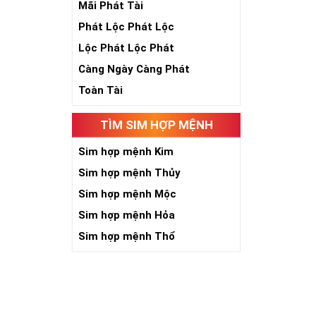
Mãi Phát Tài
Phát Lộc Phát Lộc
Lộc Phát Lộc Phát
Càng Ngày Càng Phát
Toàn Tài
Số 5 là sinh, 
TÌM SIM HỢP MỆNH
năm, phát triể
toàn nhân loại
Sim hợp mệnh Kim
Khi năm số 5 đ
Sim hợp mệnh Thủy
kích thích quyề
Sim hợp mệnh Mộc
người có “máu 
Sim hợp mệnh Hỏa
niềm tin với c
chắn việc tạo 
Sim hợp mệnh Thổ
Với người làm 
đường công dan
Giới chơi sim 
cấp đứng đầu. 