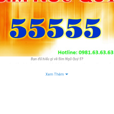
Bạn đã hiểu gì về Sim Ngũ Quý 5?
mang ý nghĩa nhân 5 của con số 5. Số 5 theo quan niệm xưa là con số si
i phát triển. Do đó nếu bạn sở hữu sim ngũ quý 5 đồng nghĩa với việc 
Xem Thêm
n mình.
, làm ăn sẽ được phát triển hơn, sinh tài, sinh lộc, sinh may mắn, sin
băn khoăn chưa biết chọn số sim đẹp nào làm số liên lạc hàng ngày thì
 không tồi cho bạn.
iết:
 Sim Số Đẹp Mang Lại Bình An, May Mắn Cho Chủ Sỡ Hữu.