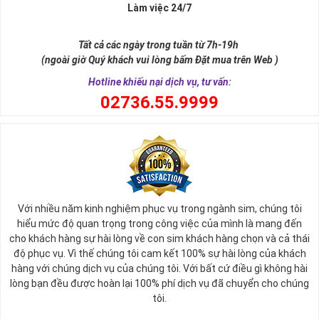
Làm việc 24/7
Sim ngũ quý 5 được giới nghiên cứu phong thủy xếp vào dòng
sim
SINH LỘC
, có nghĩa tự thân chiếc sim giúp tăng cường, sinh sôi
Tất cả các ngày trong tuần từ 7h-19h
tài lộc, may mắn cho chủ sở hữu. Thật vậy, số 5 đứng giữa dãy số
(ngoài giờ Quý khách vui lòng bấm Đặt mua trên Web )
tự nhiên, nó tượng trưng cho ngũ hành (
Kim – Mộc – Thủy – Hỏa –
Thổ
), đạo quân tử có (
Nhân - Nghĩa - Lễ - Trí – Tín
), trong cuộc sống
Hotline khiếu nại dịch vụ, tư vấn:
có ngũ phúc (
Phúc, Lộc, Thọ, Khang, Ninh
). Đó là 5 yếu tố cho cuộc
0
2736.55.9999
sống sự hòa hợp, yên ổn, an lành. Cũng bởi vậy, các chuyên gia
phong thủy khẳng định có được
sim số đẹp ngũ quý
55555 là có
được sự hòa hợp, thuận lợi, bình an trong cuộc sống, sự nghiệp để
nhanh chóng thành công, tiến tới những vị trí cao nhất.
Với nhiều năm kinh nghiệm phục vụ trong ngành sim, chúng tôi
hiểu mức độ quan trọng trong công việc của mình là mang đến
cho khách hàng sự hài lòng về con sim khách hàng chọn và cả thái
độ phục vụ. Vì thế chúng tôi cam kết 100% sự hài lòng của khách
hàng với chúng dịch vụ của chúng tôi. Với bất cứ điều gì không hài
lòng bạn đều được hoàn lại 100% phí dịch vụ đã chuyển cho chúng
tôi.