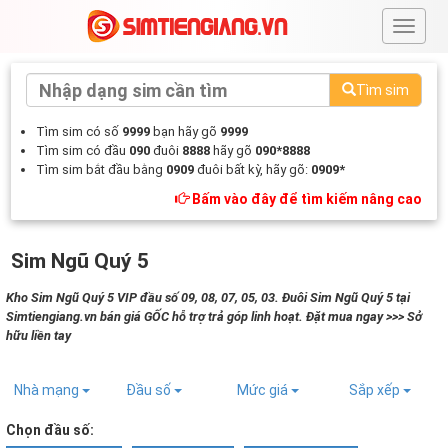
#
Tìm sim
Tìm sim có số
9999
bạn hãy gõ
9999
Tìm sim có đầu
090
đuôi
8888
hãy gõ
090*8888
Tìm sim bắt đầu bằng
0909
đuôi bất kỳ, hãy gõ:
0909*
Bấm vào đây để tìm kiếm nâng cao
Sim Ngũ Quý 5
Kho Sim Ngũ Quý 5 VIP đầu số 09, 08, 07, 05, 03. Đuôi Sim Ngũ Quý 5 tại
Simtiengiang.vn bán giá GỐC hỗ trợ trả góp linh hoạt. Đặt mua ngay >>> Sở
hữu liền tay
Nhà mạng
Đầu số
Mức giá
Sắp xếp
Chọn đầu số: