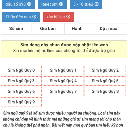
đầu số 090
itelecom
5 - 10 triệu
Thấp đến cao
xóa bộ lọc
Số sim
Giá bán
Hành
Đặt mua
Sim dạng
này chưa được cập nhật lên web
Xin mời liên hệ hotline của chúng tôi để được trợ giúp
Sim Ngũ Quý 0
Sim Ngũ Quý 1
Sim Ngũ Quý 2
Sim Ngũ Quý 3
Sim Ngũ Quý 4
Sim Ngũ Quý 5
Sim Ngũ Quý 6
Sim Ngũ Quý 7
Sim Ngũ Quý 8
Sim Ngũ Quý 9
Sim ngũ quý 5 là số sim được nhiều người ưa chuộng. Loại sim này
không chỉ đẹp về hình thức mà những giá trị sim mang tới cho thân
chủ là không thể phủ nhận. Bài viết này, mời quý bạn tìm hiểu kỹ hơn