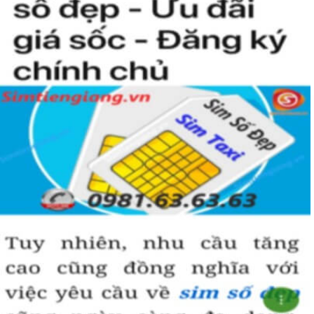
Sim ngũ quý 5
được nhiều người quan tâm vì con số 5 được
coi là số của Phúc, của Vàng, của Vua nên được nhiều người
yêu thích và chọn lựa.
Vì vậy
sim số đẹp
đuôi 55555
thể hiện được ước vọng về sự
hoà hợp, bình an, sinh sôi, làm việc gì cũng thuận lợi và tiến
đến vị trí cao nhất. Số 5 là con số của đời người, thể hiện sự
bình yên, hạnh phúc.
+ Khi nhìn vào số
sim ngũ quý 5
của bạn, người ta sẽ biết được bạn
là người cẩn thận, là người có địa vị và thành công trong cuộc
sống.
+ Khi sử dụng
sim số đẹp đuôi 55555
để kinh doanh, làm ăn sẽ tạo
dựng được niềm tin, sự tin tưởng với đối tác,…
+ Sử dụng
sim ngũ quý 5
cũng giúp bạn tự tin hơn trong cuộc
sống, với các mối quan hệ xã hội khác.
Những phân tích chuyên sâu về ý nghĩa của dòng
sim ngũ
quý 5
xét theo nhiều khía cạch, đã đủ trả lời cho câu hỏi “
Lý
do nên sở hữu sim ngũ quý 5 này
, Có thể khẳng định, đây là
dòng sim số đẹp được khuyên dùng cho giới làm ăn, kinh
doanh, dân công chức, văn phòng thậm chí là các doanh
nhân thành đạt.