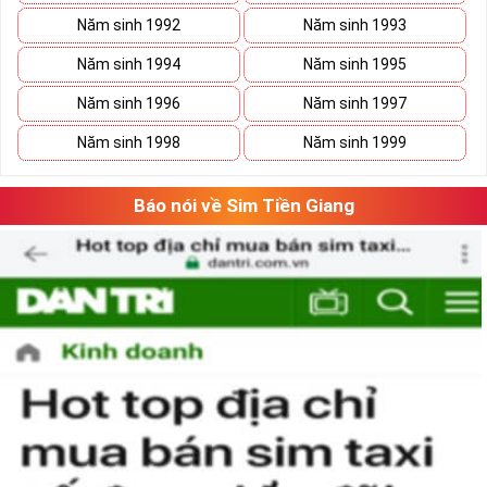
sim
VUA
, sim
VÀNG
tuyệt đẹp, với đẳng cấp đứng đầu. Vẻ đẹp mà
Năm sinh 1992
Năm sinh 1993
số 5 tạo nên là tổng hòa của ý nghĩa và hình thức, con số 5 gồm cả
những nét gãy và nét cong như cuộc sống có
Năm sinh 1994
Năm sinh 1995
lúc
thăng
lúc
trầm
nhưng họ sẽ tìm thấy con đường phát triển vững
Năm sinh 1996
Năm sinh 1997
bền của mình.
Năm sinh 1998
Năm sinh 1999
Báo nói về Sim Tiền Giang
Tại sao nên sở hữu sim ngũ quý 5?